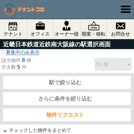
テナント
オフィス
オーナー様
開業・移転
お問合せ
近畿日本鉄道近鉄南大阪線の駅選択画面
募集中のみ表示
8
該当物件
棟
5
空き数
件
駅で絞り込む
さらに条件を絞り込む
物件リクエスト
チェックした物件をまとめて