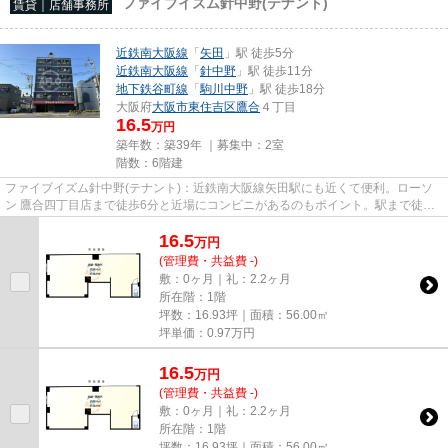
ファイブイズム針中野(テナント)
賃貸｜店舗事務所
近鉄南大阪線
「
矢田
」駅 徒歩5分
近鉄南大阪線
「
針中野
」駅 徒歩11分
地下鉄谷町線
「
駒川中野
」駅 徒歩18分
大阪府
大阪市東住吉区
鷹合
４丁目
16.5
万円
築年数：築39年 ｜募集中：
2室
階数：6階建
ファイブイズム針中野(テナント)：近鉄南大阪線矢田駅にも近くて便利。ローソ
ン 鷹合四丁目店まで徒歩6分と近場にコンビニがあるのもポイント。駅まで徒歩5
分の位置に立地する、アクセ...
16.5
万
円
(管理費・共益費 -)
敷：0ヶ月｜礼：2.2ヶ月
所在階：1階
坪数：16.93坪｜面積：56.00㎡
坪単価：
0.97
万円
16.5
万
円
(管理費・共益費 -)
敷：0ヶ月｜礼：2.2ヶ月
所在階：1階
坪数：16.93坪｜面積：56.00㎡