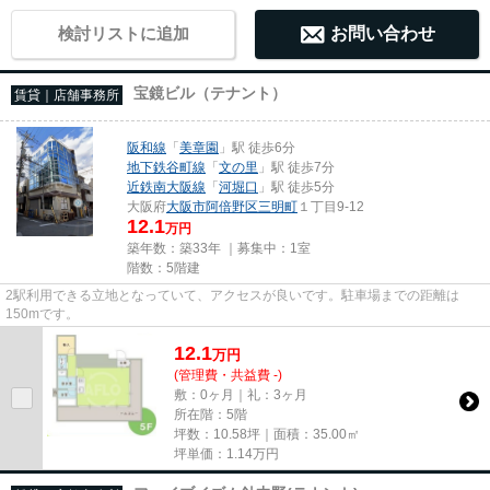
検討リストに追加
お問い合わせ
宝鏡ビル（テナント）
賃貸｜店舗事務所
阪和線
「
美章園
」駅 徒歩6分
地下鉄谷町線
「
文の里
」駅 徒歩7分
近鉄南大阪線
「
河堀口
」駅 徒歩5分
大阪府
大阪市阿倍野区
三明町
１丁目9‐12
12.1
万円
築年数：築33年 ｜募集中：
1室
階数：5階建
2駅利用できる立地となっていて、アクセスが良いです。駐車場までの距離は
150mです。
12.1
万
円
(管理費・共益費 -)
敷：0ヶ月｜礼：3ヶ月
所在階：5階
坪数：10.58坪｜面積：35.00㎡
坪単価：
1.14
万円