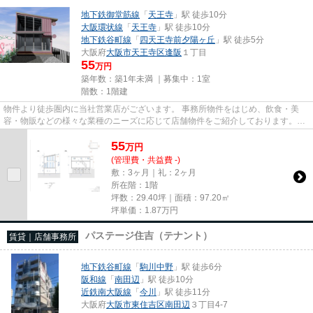
地下鉄御堂筋線
「
天王寺
」駅 徒歩10分
大阪環状線
「
天王寺
」駅 徒歩10分
地下鉄谷町線
「
四天王寺前夕陽ヶ丘
」駅 徒歩5分
大阪府
大阪市天王寺区
逢阪
１丁目
55
万円
築年数：築1年未満 ｜募集中：
1室
階数：1階建
物件より徒歩圏内に当社営業店がございます。 事務所物件をはじめ、飲食・美
容・物販などの様々な業種のニーズに応じて店舗物件をご紹介しております。
尚、弊社ではおとり広告は一切...
55
万
円
(管理費・共益費 -)
敷：3ヶ月｜礼：2ヶ月
所在階：1階
坪数：29.40坪｜面積：97.20㎡
坪単価：
1.87
万円
パステージ住吉（テナント）
賃貸｜店舗事務所
地下鉄谷町線
「
駒川中野
」駅 徒歩6分
阪和線
「
南田辺
」駅 徒歩10分
近鉄南大阪線
「
今川
」駅 徒歩11分
大阪府
大阪市東住吉区
南田辺
３丁目4‐7