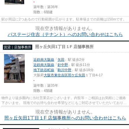
-
築年数：築36年
階数：6階建
駅が周辺に2つあるので行動範囲が広がります。駐車場までの距離は150mです。
現在空き情報がありません。
パステージ住吉（テナント）へのお問い合わせはこちら
照ヶ丘矢田1丁目１F 店舗事務所
賃貸｜店舗事務所
近鉄南大阪線
「
矢田
」駅 徒歩2分
近鉄南大阪線
「
針中野
」駅 徒歩11分
地下鉄谷町線
「
駒川中野
」駅 徒歩18分
大阪府
大阪市東住吉区
照ケ丘矢田
１丁目4‐17
-
築年数：築35年
階数：4階建
物件より徒歩圏内に当社営業店がございます。内覧等・ご相談はお気軽にご連絡
下さいませ。 現地でのお待ち合わせ希望などにもご対応させていただいておりま
す。 06-6578-2223
現在空き情報がありません。
照ヶ丘矢田1丁目１F 店舗事務所へのお問い合わせはこちら