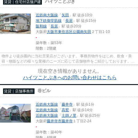
ハイツことぶき
賃貸｜住宅付店舗戸建
近鉄南大阪線
「
矢田
」駅 徒歩10分
地下鉄御堂筋線
「
長居
」駅 徒歩15分
阪和線
「
長居
」駅 徒歩20分
大阪府
大阪市東住吉区
公園南矢田
２丁目1-10
-
築年数：築53年
階数：2階建
物件より徒歩圏内に当社営業店がございます。 事務所物件をはじめ、飲食・美
容・物販などの様々な業種のニーズに応じて店舗物件をご紹介しております。
尚、弊社ではおとり広告は一切...
現在空き情報がありません。
ハイツことぶきへのお問い合わせはこちら
谷ビル
賃貸｜店舗事務所
近鉄南大阪線
「
藤井寺
」駅 徒歩1分
近鉄南大阪線
「
高鷲
」駅 徒歩14分
近鉄南大阪線
「
土師ノ里
」駅 徒歩25分
大阪府
藤井寺市
藤井寺
１丁目2-24
-
築年数：築40年
階数：6階建