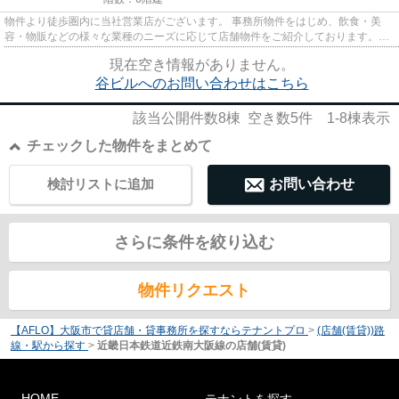
物件より徒歩圏内に当社営業店がございます。 事務所物件をはじめ、飲食・美
容・物販などの様々な業種のニーズに応じて店舗物件をご紹介しております。
尚、弊社ではおとり広告は一切...
現在空き情報がありません。
谷ビルへのお問い合わせはこちら
該当公開件数
8
棟 空き数
5
件
1-8
棟表示
チェックした物件をまとめて
検討リストに追加
お問い合わせ
さらに条件を絞り込む
物件リクエスト
【AFLO】大阪市で貸店舗・貸事務所を探すならテナントプロ
>
(店舗(賃貸))路
線・駅から探す
>
近畿日本鉄道近鉄南大阪線の店舗(賃貸)
HOME