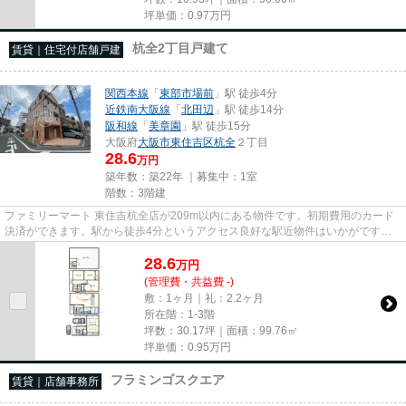
坪単価：
0.97
万円
杭全2丁目戸建て
賃貸｜住宅付店舗戸建
関西本線
「
東部市場前
」駅 徒歩4分
近鉄南大阪線
「
北田辺
」駅 徒歩14分
阪和線
「
美章園
」駅 徒歩15分
大阪府
大阪市東住吉区
杭全
２丁目
28.6
万円
築年数：築22年 ｜募集中：
1室
階数：3階建
ファミリーマート 東住吉杭全店が209m以内にある物件です。初期費用のカード
決済ができます。駅から徒歩4分というアクセス良好な駅近物件はいかがです
か。
28.6
万
円
(管理費・共益費 -)
敷：1ヶ月｜礼：2.2ヶ月
所在階：1-3階
坪数：30.17坪｜面積：99.76㎡
坪単価：
0.95
万円
フラミンゴスクエア
賃貸｜店舗事務所