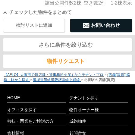
該当公開件数
2
棟 空き数
2
件
1-2
棟表示
チェックした物件をまとめて
検討リストに追加
お問い合わせ
さらに条件を絞り込む
物件リクエスト
【AFLO】大阪市で貸店舗・貸事務所を探すならテナントプロ
>
(店舗(賃貸))路
線・駅から探す
>
阪堺電気軌道阪堺電軌上町線
>
北畠駅の店舗(賃貸)
HOME
テナントを探す
オフィスを探す
物件オーナー様
移転・閉業をご検討の方
成約物件
会社情報
お問合せ