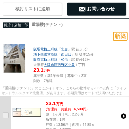
検討リストに追加
お問い合わせ
重陽楼(テナント)
賃貸｜店舗一部
阪堺電軌上町線
「
北畠
」駅 徒歩5分
地下鉄御堂筋線
「
西田辺
」駅 徒歩15分
阪堺電軌上町線
「
松虫
」駅 徒歩12分
大阪府
大阪市阿倍野区
北畠
１丁目
23.1
万円
築年数：築1年未満 ｜募集中：
2室
階数：7階建
「重陽楼(テナント)」のここがイチオシ。こちらの物件から208m以内に「ライフ
セントラルスクエア北畠店」があります。初期費用はカードで決済いただけま
す。令和7年築の物件となってお...
23.1
万
円
(管理費・共益費 16,500円)
敷：1ヶ月｜礼：2.2ヶ月
所在階：1階
坪数：13.56坪｜面積：44.85㎡