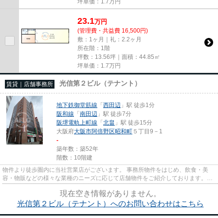
坪単価：
1.7
万円
23.1
万
円
(管理費・共益費 16,500円)
敷：1ヶ月｜礼：2.2ヶ月
所在階：1階
坪数：13.56坪｜面積：44.85㎡
坪単価：
1.7
万円
光信第２ビル（テナント）
賃貸｜店舗事務所
地下鉄御堂筋線
「
西田辺
」駅 徒歩1分
阪和線
「
南田辺
」駅 徒歩7分
阪堺電軌上町線
「
北畠
」駅 徒歩15分
大阪府
大阪市阿倍野区
昭和町
５丁目9－1
-
築年数：築52年
階数：10階建
物件より徒歩圏内に当社営業店がございます。 事務所物件をはじめ、飲食・美
容・物販などの様々な業種のニーズに応じて店舗物件をご紹介しております。
尚、弊社ではおとり広告は一切...
現在空き情報がありません。
光信第２ビル（テナント）へのお問い合わせはこちら