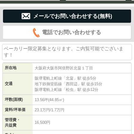
メールでお問い合わせする(無料)
電話でお問い合わせする
ベーカリー限定募集となります。ご内覧可能でございま
す！
所在地
大阪府
大阪市阿倍野区
北畠
１丁目
阪堺電軌上町線
「
北畠
」駅 徒歩5分
交通
地下鉄御堂筋線
「
西田辺
」駅 徒歩15分
阪堺電軌上町線
「
松虫
」駅 徒歩12分
坪数(面積)
13.56坪(44.85㎡)
賃料/坪単価
23.1万円/1.7万円
管理費・
16,500円
共益費