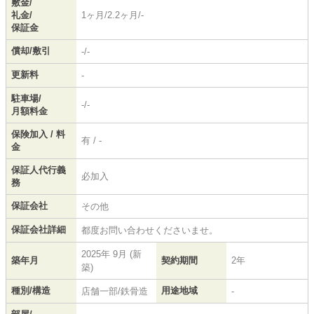
敷金/
礼金/
1ヶ月/2.2ヶ月/-
保証金
償却/敷引
-/-
更新料
-
駐車場/
-/-
月額料金
保険加入 / 料
有 / -
金
保証人代行義
必加入
務
保証会社
その他
保証会社詳細
都度お問い合わせくださいませ。
2025年 9月 (新
築年月
契約期間
2年
築)
種別/構造
用途地域
店舗一部/鉄骨造
-