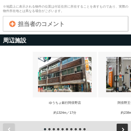
※地図上に表示される物件の位置は付近住所に所在することを表すものであり、実際の
物件所在地とは異なる場合がございます。
担当者のコメント
周辺施設
ゆうちょ銀行阿倍野店
阿倍野王
約1324m／17分
約238
前