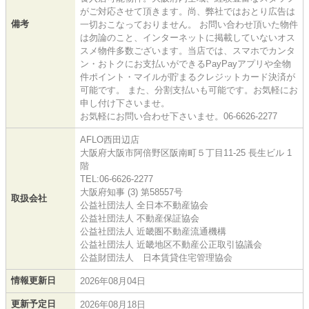
がご対応させて頂きます。尚、弊社ではおとり広告は
備考
一切おこなっておりません。 お問い合わせ頂いた物件
は勿論のこと、インターネットに掲載していないオス
スメ物件多数ございます。当店では、スマホでカンタ
ン・おトクにお支払いができるPayPayアプリや全物
件ポイント・マイルが貯まるクレジットカード決済が
可能です。 また、分割支払いも可能です。お気軽にお
申し付け下さいませ。
お気軽にお問い合わせ下さいませ。06-6626-2277
AFLO西田辺店
大阪府大阪市阿倍野区阪南町５丁目11-25 長生ビル 1
階
TEL:06-6626-2277
大阪府知事 (3) 第58557号
取扱会社
公益社団法人 全日本不動産協会
公益社団法人 不動産保証協会
公益社団法人 近畿圏不動産流通機構
公益社団法人 近畿地区不動産公正取引協議会
公益財団法人 日本賃貸住宅管理協会
情報更新日
2026年08月04日
更新予定日
2026年08月18日