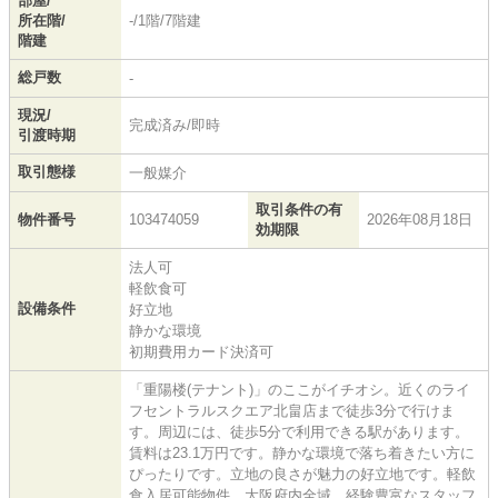
部屋/
所在階/
-/1階/7階建
階建
総戸数
-
現況/
完成済み/即時
引渡時期
取引態様
一般媒介
取引条件の有
物件番号
103474059
2026年08月18日
効期限
法人可
軽飲食可
設備条件
好立地
静かな環境
初期費用カード決済可
「重陽楼(テナント)」のここがイチオシ。近くのライ
フセントラルスクエア北畠店まで徒歩3分で行けま
す。周辺には、徒歩5分で利用できる駅があります。
賃料は23.1万円です。静かな環境で落ち着きたい方に
ぴったりです。立地の良さが魅力の好立地です。軽飲
食入居可能物件。大阪府内全域、経験豊富なスタッフ