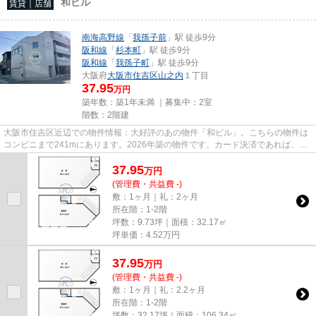
和ビル
賃貸｜店舗
南海高野線
「
我孫子前
」駅 徒歩9分
阪和線
「
杉本町
」駅 徒歩9分
阪和線
「
我孫子町
」駅 徒歩9分
大阪府
大阪市住吉区
山之内
１丁目
37.95
万円
築年数：築1年未満 ｜募集中：
2室
階数：2階建
大阪市住吉区近辺での物件情報：大好評のあの物件「和ビル」。こちらの物件は
コンビニまで241mにあります。2026年築の物件です。カード決済であれば、現
金が手元になくてもお支払いで...
37.95
万
円
(管理費・共益費 -)
敷：1ヶ月｜礼：2ヶ月
所在階：1-2階
坪数：9.73坪｜面積：32.17㎡
坪単価：
4.52
万円
37.95
万
円
(管理費・共益費 -)
敷：1ヶ月｜礼：2.2ヶ月
所在階：1-2階
坪数：32.17坪｜面積：106.34㎡