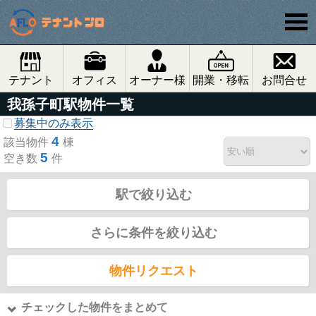
テナント
オフィス
オーナー様
開業・移転
お問合せ
我孫子町駅物件一覧
募集中のみ表示
4
該当物件
棟
5
空き数
件
駅で絞り込む
さらに条件を絞り込む
物件リクエスト
チェックした物件をまとめて