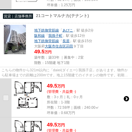
坪単価：
1.25
万円
21コートマルナカ(テナント)
賃貸｜店舗事務所
地下鉄御堂筋線
「
あびこ
」駅 徒歩2分
阪和線
「
我孫子町
」駅 徒歩12分
地下鉄御堂筋線
「
長居
」駅 徒歩15分
大阪府
大阪市住吉区
苅田
９丁目
49.5
万円
築年数：築33年 ｜募集中：
2室
階数：15階建 地下1階
こちらの物件から321m以内に「daiei(ダイエー) 我孫子店」があります。物件か
ら駐車場までの距離は200mです。地上15階建てのイチオシの物件です。初期費
用をカードでお支払いいただけ...
49.5
万
円
(管理費・共益費 -)
敷：3ヶ月｜礼：0ヶ月
所在階：1-3階
坪数：72.59坪｜面積：240.00㎡
坪単価：
0.68
万円
49.5
万
円
(管理費・共益費 -)