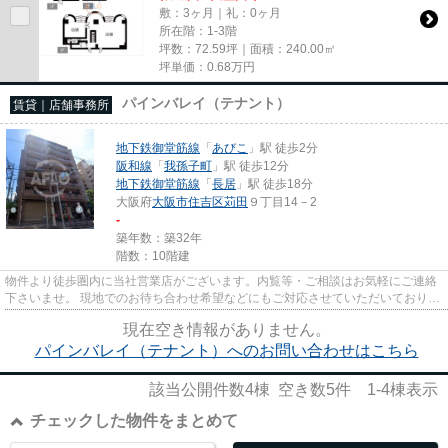
敷：3ヶ月｜礼：0ヶ月
所在階：1-3階
坪数：72.59坪｜面積：240.00㎡
坪単価：
0.68
万円
パインバレイ（テナント）
賃貸｜店舗事務所
地下鉄御堂筋線
「
あびこ
」駅 徒歩2分
阪和線
「
我孫子町
」駅 徒歩12分
地下鉄御堂筋線
「
長居
」駅 徒歩18分
大阪府
大阪市住吉区
苅田
９丁目14－2
-
築年数：築32年
階数：10階建
物件より徒歩圏内に当社営業店がございます。内覧等・ご相談はお気軽にご連絡
下さいませ。 現地でのお待ち合わせ希望などにもご対応させていただいておりま
す。 06-6578-2223
現在空き情報がありません。
パインバレイ（テナント）へのお問い合わせはこちら
該当公開件数
4
棟 空き数
5
件
1-4
棟表示
チェックした物件をまとめて