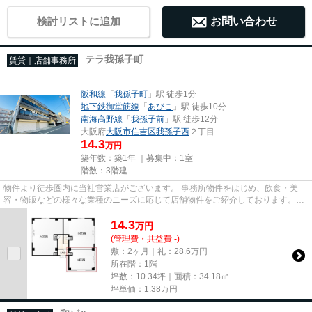
検討リストに追加
お問い合わせ
テラ我孫子町
賃貸｜店舗事務所
阪和線
「
我孫子町
」駅 徒歩1分
地下鉄御堂筋線
「
あびこ
」駅 徒歩10分
南海高野線
「
我孫子前
」駅 徒歩12分
大阪府
大阪市住吉区
我孫子西
２丁目
14.3
万円
築年数：築1年 ｜募集中：
1室
階数：3階建
物件より徒歩圏内に当社営業店がございます。 事務所物件をはじめ、飲食・美
容・物販などの様々な業種のニーズに応じて店舗物件をご紹介しております。
尚、弊社ではおとり広告は一切...
14.3
万
円
(管理費・共益費 -)
敷：2ヶ月｜礼：28.6万円
所在階：1階
坪数：10.34坪｜面積：34.18㎡
坪単価：
1.38
万円