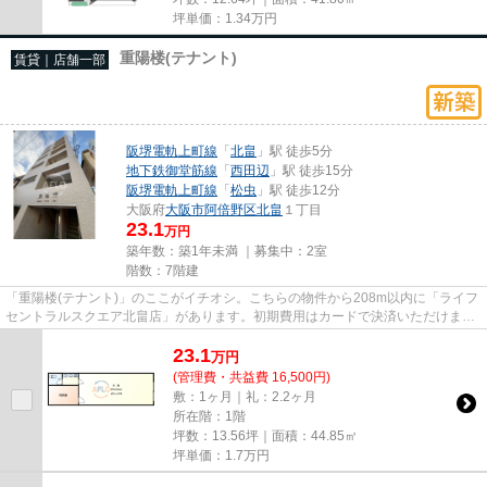
坪単価：
1.34
万円
重陽楼(テナント)
賃貸｜店舗一部
阪堺電軌上町線
「
北畠
」駅 徒歩5分
地下鉄御堂筋線
「
西田辺
」駅 徒歩15分
阪堺電軌上町線
「
松虫
」駅 徒歩12分
大阪府
大阪市阿倍野区
北畠
１丁目
23.1
万円
築年数：築1年未満 ｜募集中：
2室
階数：7階建
「重陽楼(テナント)」のここがイチオシ。こちらの物件から208m以内に「ライフ
セントラルスクエア北畠店」があります。初期費用はカードで決済いただけま
す。令和7年築の物件となってお...
23.1
万
円
(管理費・共益費 16,500円)
敷：1ヶ月｜礼：2.2ヶ月
所在階：1階
坪数：13.56坪｜面積：44.85㎡
坪単価：
1.7
万円