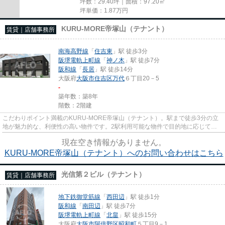
坪数：29.40坪｜面積：97.20㎡
坪単価：
1.87
万円
KURU-MORE帝塚山（テナント）
賃貸｜店舗事務所
南海高野線
「
住吉東
」駅 徒歩3分
阪堺電軌上町線
「
神ノ木
」駅 徒歩7分
阪和線
「
長居
」駅 徒歩14分
大阪府
大阪市住吉区
万代
６丁目20－5
-
築年数：築8年
階数：2階建
こだわりポイント満載のKURU-MORE帝塚山（テナント）。駅まで徒歩3分の立
地が魅力的な、利便性の高い物件です。2駅利用可能な物件で目的地に応じて路
線を選ぶことができます。こちらの...
現在空き情報がありません。
KURU-MORE帝塚山（テナント）へのお問い合わせはこちら
光信第２ビル（テナント）
賃貸｜店舗事務所
地下鉄御堂筋線
「
西田辺
」駅 徒歩1分
阪和線
「
南田辺
」駅 徒歩7分
阪堺電軌上町線
「
北畠
」駅 徒歩15分
大阪府
大阪市阿倍野区
昭和町
５丁目9－1