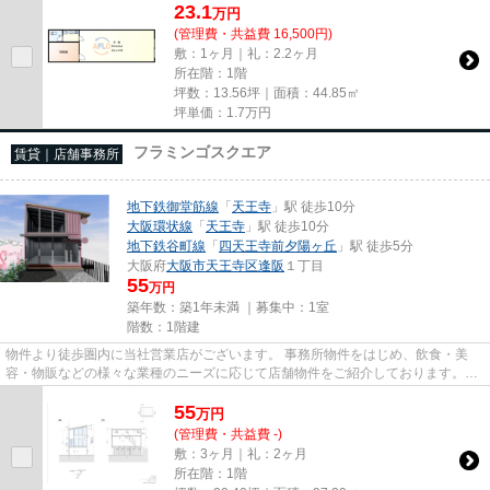
23.1
万
円
(管理費・共益費 16,500円)
敷：1ヶ月｜礼：2.2ヶ月
所在階：1階
坪数：13.56坪｜面積：44.85㎡
坪単価：
1.7
万円
フラミンゴスクエア
賃貸｜店舗事務所
地下鉄御堂筋線
「
天王寺
」駅 徒歩10分
大阪環状線
「
天王寺
」駅 徒歩10分
地下鉄谷町線
「
四天王寺前夕陽ヶ丘
」駅 徒歩5分
大阪府
大阪市天王寺区
逢阪
１丁目
55
万円
築年数：築1年未満 ｜募集中：
1室
階数：1階建
物件より徒歩圏内に当社営業店がございます。 事務所物件をはじめ、飲食・美
容・物販などの様々な業種のニーズに応じて店舗物件をご紹介しております。
尚、弊社ではおとり広告は一切...
55
万
円
(管理費・共益費 -)
敷：3ヶ月｜礼：2ヶ月
所在階：1階