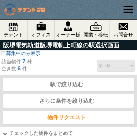
テナント
オフィス
オーナー様
開業・移転
お問合せ
阪堺電気軌道阪堺電軌上町線の駅選択画面
募集中のみ表示
7
該当物件
棟
6
空き数
件
駅で絞り込む
さらに条件を絞り込む
物件リクエスト
チェックした物件をまとめて