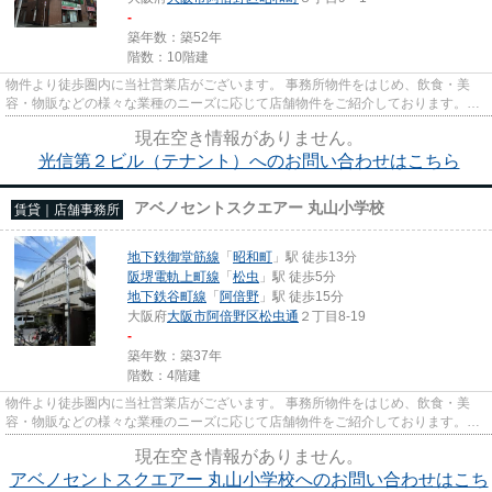
-
築年数：築52年
階数：10階建
物件より徒歩圏内に当社営業店がございます。 事務所物件をはじめ、飲食・美
容・物販などの様々な業種のニーズに応じて店舗物件をご紹介しております。
尚、弊社ではおとり広告は一切...
現在空き情報がありません。
光信第２ビル（テナント）へのお問い合わせはこちら
アベノセントスクエアー 丸山小学校
賃貸｜店舗事務所
地下鉄御堂筋線
「
昭和町
」駅 徒歩13分
阪堺電軌上町線
「
松虫
」駅 徒歩5分
地下鉄谷町線
「
阿倍野
」駅 徒歩15分
大阪府
大阪市阿倍野区
松虫通
２丁目8-19
-
築年数：築37年
階数：4階建
物件より徒歩圏内に当社営業店がございます。 事務所物件をはじめ、飲食・美
容・物販などの様々な業種のニーズに応じて店舗物件をご紹介しております。
尚、弊社ではおとり広告は一切...
現在空き情報がありません。
アベノセントスクエアー 丸山小学校へのお問い合わせはこち