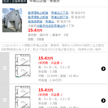
帝塚山店舗・事務所
賃貸｜店舗事務所
阪堺電軌上町線
「
帝塚山三丁目
」駅 徒歩2分
阪堺電軌上町線
「
帝塚山四丁目
」駅 徒歩3分
南海高野線
「
帝塚山
」駅 徒歩7分
大阪府
大阪市住吉区
帝塚山中
４丁目
15.4
万円
築年数：築61年 ｜募集中：
2室
階数：2階建
こだわりポイント満載の帝塚山店舗・事務所。物件から500mの場所には大阪住
吉町郵便局があります。駅まで徒歩2分の立地が魅力的な、利便性の高い物件で
す。駐車場まで300mの物件、いか...
15.4
万
円
(管理費・共益費 -)
敷：0ヶ月｜礼：2.2ヶ月
所在階：1-2階
坪数：12.64坪｜面積：41.80㎡
坪単価：
1.34
万円
15.4
万
円
(管理費・共益費 -)
敷：0ヶ月｜礼：2.2ヶ月
所在階：1-2階
坪数：12.64坪｜面積：41.80㎡