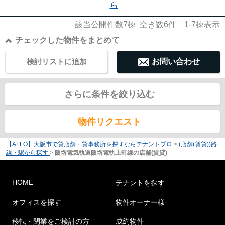
ら
該当公開件数
7
棟 空き数
6
件
1-7
棟表示
チェックした物件をまとめて
検討リストに追加
お問い合わせ
さらに条件を絞り込む
物件リクエスト
【AFLO】大阪市で貸店舗・貸事務所を探すならテナントプロ
>
(店舗(賃貸))路
線・駅から探す
>
阪堺電気軌道阪堺電軌上町線の店舗(賃貸)
HOME
テナントを探す
オフィスを探す
物件オーナー様
移転・閉業をご検討の方
成約物件