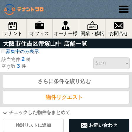
テナント
オフィス
オーナー様
開業・移転
お問合せ
大阪市住吉区帝塚山中 店舗一覧
募集中のみ表示
2
該当物件
棟
3
空き数
件
さらに条件を絞り込む
物件リクエスト
チェックした物件をまとめて
検討リストに追加
お問い合わせ