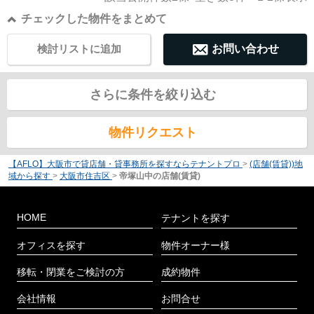
チェックした物件をまとめて
検討リストに追加
お問い合わせ
さらに条件を絞り込む
物件リクエスト
【AFLO】大阪市で貸店舗・貸事務所を探すならテナントプロ
>
(店舗(賃貸))地
域から探す
>
大阪市住吉区
>
帝塚山中の店舗(賃貸)
HOME
テナントを探す
オフィスを探す
物件オーナー様
移転・閉業をご検討の方
成約物件
会社情報
お問合せ