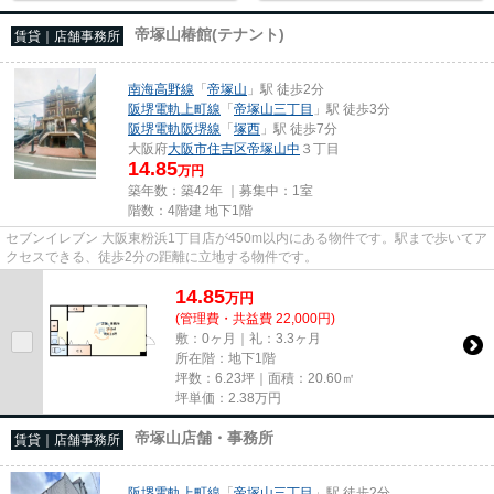
帝塚山椿館(テナント)
賃貸｜店舗事務所
南海高野線
「
帝塚山
」駅 徒歩2分
阪堺電軌上町線
「
帝塚山三丁目
」駅 徒歩3分
阪堺電軌阪堺線
「
塚西
」駅 徒歩7分
大阪府
大阪市住吉区
帝塚山中
３丁目
14.85
万円
築年数：築42年 ｜募集中：
1室
階数：4階建 地下1階
セブンイレブン 大阪東粉浜1丁目店が450m以内にある物件です。駅まで歩いてア
クセスできる、徒歩2分の距離に立地する物件です。
14.85
万
円
(管理費・共益費 22,000円)
敷：0ヶ月｜礼：3.3ヶ月
所在階：地下1階
坪数：6.23坪｜面積：20.60㎡
坪単価：
2.38
万円
帝塚山店舗・事務所
賃貸｜店舗事務所
阪堺電軌上町線
「
帝塚山三丁目
」駅 徒歩2分