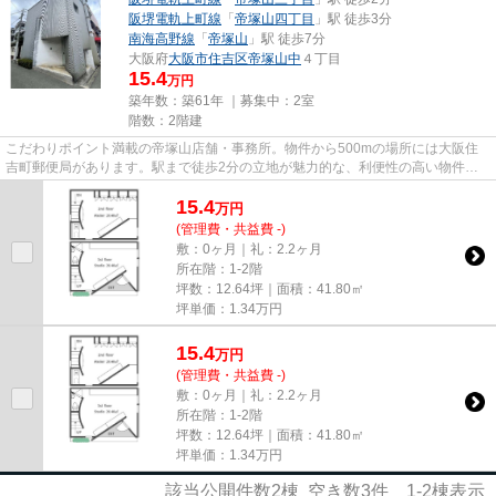
阪堺電軌上町線
「
帝塚山四丁目
」駅 徒歩3分
南海高野線
「
帝塚山
」駅 徒歩7分
大阪府
大阪市住吉区
帝塚山中
４丁目
15.4
万円
築年数：築61年 ｜募集中：
2室
階数：2階建
こだわりポイント満載の帝塚山店舗・事務所。物件から500mの場所には大阪住
吉町郵便局があります。駅まで徒歩2分の立地が魅力的な、利便性の高い物件で
す。駐車場まで300mの物件、いか...
15.4
万
円
(管理費・共益費 -)
敷：0ヶ月｜礼：2.2ヶ月
所在階：1-2階
坪数：12.64坪｜面積：41.80㎡
坪単価：
1.34
万円
15.4
万
円
(管理費・共益費 -)
敷：0ヶ月｜礼：2.2ヶ月
所在階：1-2階
坪数：12.64坪｜面積：41.80㎡
坪単価：
1.34
万円
該当公開件数
2
棟 空き数
3
件
1-2
棟表示