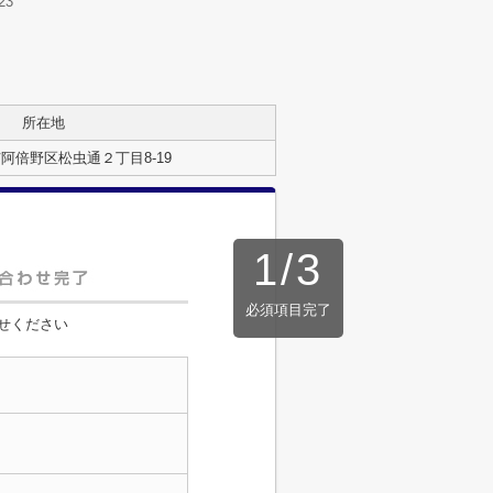
23
所在地
阿倍野区松虫通２丁目8-19
1
/
3
必須項目完了
せください