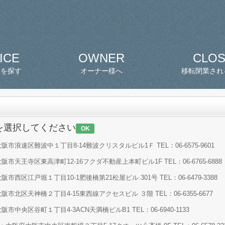
ICE
OWNER
CLO
スを探す
オーナー様へ
移転閉業され
を選択してください
OK
市浪速区難波中１丁目8-14難波クリスタルビル1Ｆ TEL：06-6575-9601
市天王寺区東高津町12-16フクダ不動産上本町ビル1F TEL：06-6765-6888
西区江戸堀１丁目10-1肥後橋第21松屋ビル 301号 TEL：06-6479-3388
市北区天神橋２丁目4-15東西線アクセスビル ３階 TEL：06-6355-6677
中央区谷町１丁目4-3ACN天満橋ビルB1 TEL：06-6940-1133