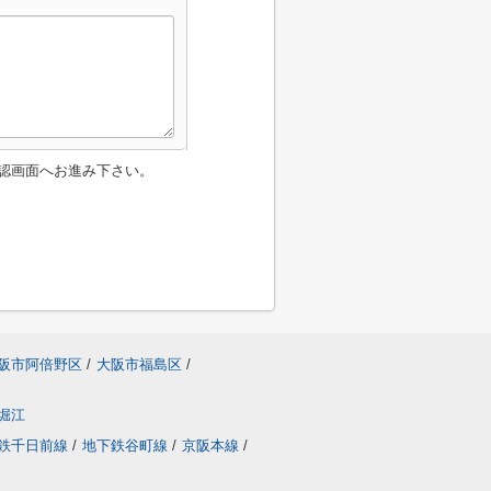
認画面へお進み下さい。
阪市阿倍野区
/
大阪市福島区
/
堀江
鉄千日前線
/
地下鉄谷町線
/
京阪本線
/