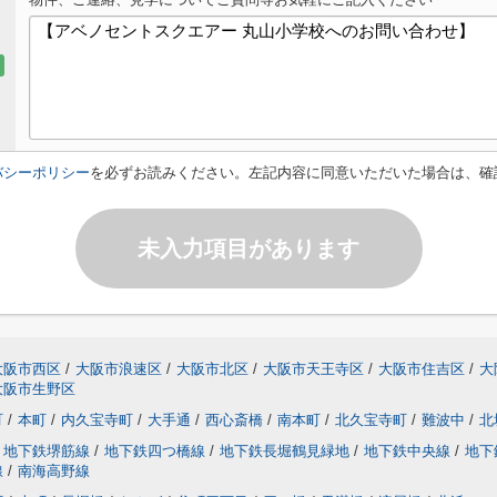
バシーポリシー
を必ずお読みください。左記内容に同意いただいた場合は、確
未入力項目があります
大阪市西区
/
大阪市浪速区
/
大阪市北区
/
大阪市天王寺区
/
大阪市住吉区
/
大
大阪市生野区
町
/
本町
/
内久宝寺町
/
大手通
/
西心斎橋
/
南本町
/
北久宝寺町
/
難波中
/
北
地下鉄堺筋線
/
地下鉄四つ橋線
/
地下鉄長堀鶴見緑地
/
地下鉄中央線
/
地下
線
/
南海高野線