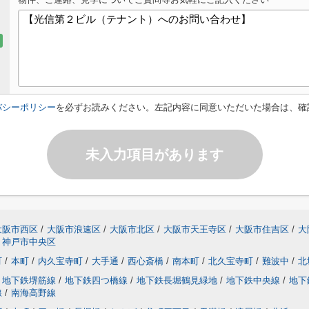
バシーポリシー
を必ずお読みください。左記内容に同意いただいた場合は、確
未入力項目があります
大阪市西区
/
大阪市浪速区
/
大阪市北区
/
大阪市天王寺区
/
大阪市住吉区
/
大
神戸市中央区
町
/
本町
/
内久宝寺町
/
大手通
/
西心斎橋
/
南本町
/
北久宝寺町
/
難波中
/
北
地下鉄堺筋線
/
地下鉄四つ橋線
/
地下鉄長堀鶴見緑地
/
地下鉄中央線
/
地下
線
/
南海高野線