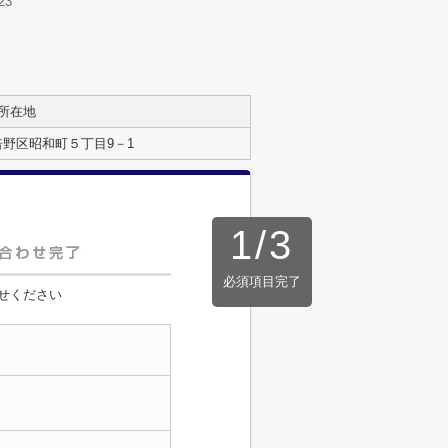
23
所在地
野区昭和町５丁目9－1
1
/
3
必須項目完了
せください