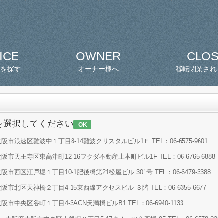
ICE
OWNER
CLO
スを探す
オーナー様へ
移転閉業され
を選択してください
OK
市浪速区難波中１丁目8-14難波クリスタルビル1Ｆ TEL：06-6575-9601
市天王寺区東高津町12-16フクダ不動産上本町ビル1F TEL：06-6765-6888
西区江戸堀１丁目10-1肥後橋第21松屋ビル 301号 TEL：06-6479-3388
市北区天神橋２丁目4-15東西線アクセスビル ３階 TEL：06-6355-6677
中央区谷町１丁目4-3ACN天満橋ビルB1 TEL：06-6940-1133