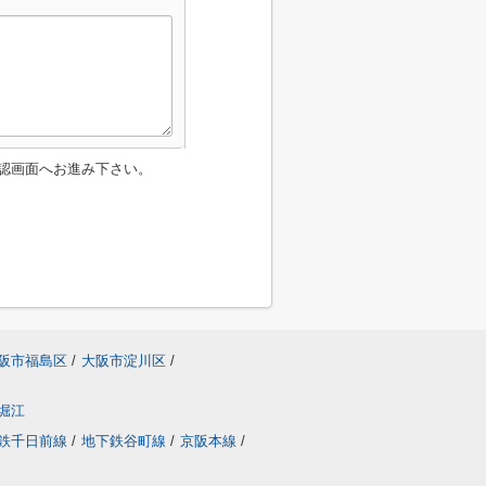
認画面へお進み下さい。
阪市福島区
/
大阪市淀川区
/
堀江
鉄千日前線
/
地下鉄谷町線
/
京阪本線
/