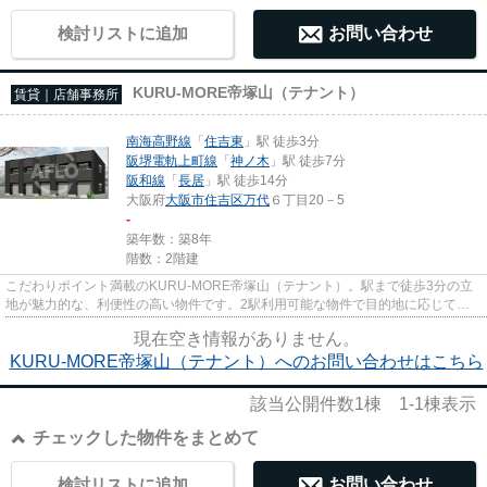
検討リストに追加
お問い合わせ
KURU-MORE帝塚山（テナント）
賃貸｜店舗事務所
南海高野線
「
住吉東
」駅 徒歩3分
阪堺電軌上町線
「
神ノ木
」駅 徒歩7分
阪和線
「
長居
」駅 徒歩14分
大阪府
大阪市住吉区
万代
６丁目20－5
-
築年数：築8年
階数：2階建
こだわりポイント満載のKURU-MORE帝塚山（テナント）。駅まで徒歩3分の立
地が魅力的な、利便性の高い物件です。2駅利用可能な物件で目的地に応じて路
線を選ぶことができます。こちらの...
現在空き情報がありません。
KURU-MORE帝塚山（テナント）へのお問い合わせはこちら
該当公開件数
1
棟
1-1
棟表示
チェックした物件をまとめて
検討リストに追加
お問い合わせ