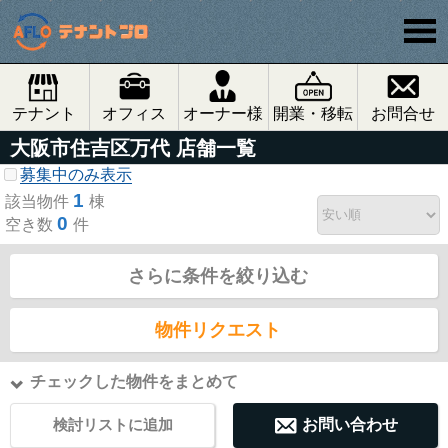
テナント
オフィス
オーナー様
開業・移転
お問合せ
大阪市住吉区万代 店舗一覧
募集中のみ表示
1
該当物件
棟
0
空き数
件
さらに条件を絞り込む
物件リクエスト
チェックした物件をまとめて
検討リストに追加
お問い合わせ