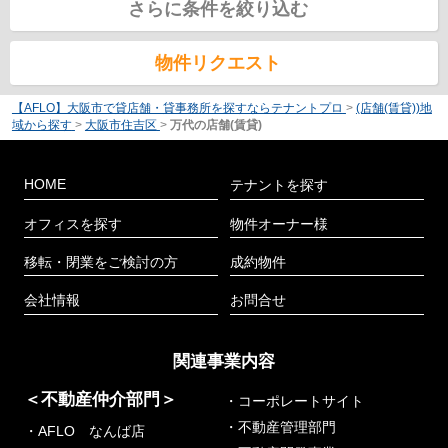
さらに条件を絞り込む
物件リクエスト
【AFLO】大阪市で貸店舗・貸事務所を探すならテナントプロ
>
(店舗(賃貸))地
域から探す
>
大阪市住吉区
>
万代の店舗(賃貸)
HOME
テナントを探す
オフィスを探す
物件オーナー様
移転・閉業をご検討の方
成約物件
会社情報
お問合せ
関連事業内容
＜不動産仲介部門＞
・コーポレートサイト
・不動産管理部門
・AFLO なんば店