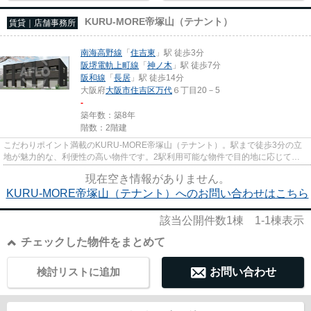
KURU-MORE帝塚山（テナント）
賃貸｜店舗事務所
南海高野線
「
住吉東
」駅 徒歩3分
阪堺電軌上町線
「
神ノ木
」駅 徒歩7分
阪和線
「
長居
」駅 徒歩14分
大阪府
大阪市住吉区
万代
６丁目20－5
-
築年数：築8年
階数：2階建
こだわりポイント満載のKURU-MORE帝塚山（テナント）。駅まで徒歩3分の立
地が魅力的な、利便性の高い物件です。2駅利用可能な物件で目的地に応じて路
線を選ぶことができます。こちらの...
現在空き情報がありません。
KURU-MORE帝塚山（テナント）へのお問い合わせはこちら
該当公開件数
1
棟
1-1
棟表示
チェックした物件をまとめて
検討リストに追加
お問い合わせ