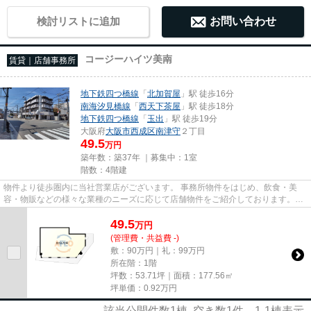
検討リストに追加
お問い合わせ
コージーハイツ美南
賃貸｜店舗事務所
地下鉄四つ橋線
「
北加賀屋
」駅 徒歩16分
南海汐見橋線
「
西天下茶屋
」駅 徒歩18分
地下鉄四つ橋線
「
玉出
」駅 徒歩19分
大阪府
大阪市西成区
南津守
２丁目
49.5
万円
築年数：築37年 ｜募集中：
1室
階数：4階建
物件より徒歩圏内に当社営業店がございます。 事務所物件をはじめ、飲食・美
容・物販などの様々な業種のニーズに応じて店舗物件をご紹介しております。
尚、弊社ではおとり広告は一切...
49.5
万
円
(管理費・共益費 -)
敷：90万円｜礼：99万円
所在階：1階
坪数：53.71坪｜面積：177.56㎡
坪単価：
0.92
万円
該当公開件数
1
棟 空き数
1
件
1-1
棟表示