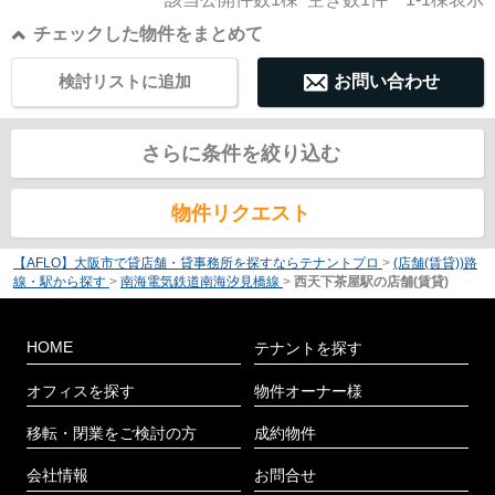
チェックした物件をまとめて
検討リストに追加
お問い合わせ
さらに条件を絞り込む
物件リクエスト
【AFLO】大阪市で貸店舗・貸事務所を探すならテナントプロ
>
(店舗(賃貸))路
線・駅から探す
>
南海電気鉄道南海汐見橋線
>
西天下茶屋駅の店舗(賃貸)
HOME
テナントを探す
オフィスを探す
物件オーナー様
移転・閉業をご検討の方
成約物件
会社情報
お問合せ