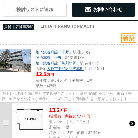
検討リストに追加
お問い合わせ
TERRA HIRANOHONMACHI
賃貸｜店舗事務所
地下鉄谷町線
「
平野
」駅 徒歩3分
関西本線
「
平野
」駅 徒歩13分
地下鉄谷町線
「
駒川中野
」駅 徒歩21分
大阪府
大阪市平野区
平野本町
１丁目15-21
13.2
万円
築年数：築1年未満 ｜募集中：
1室
階数：4階建
物件より徒歩圏内に当社営業店がございます。 事務所物件をはじめ、飲食・美
容・物販などの様々な業種のニーズに応じて店舗物件をご紹介しております。
尚、弊社ではおとり広告は一切...
13.2
万
円
(管理費・共益費 5,500円)
敷：2ヶ月｜礼：1.1ヶ月
所在階：1階
坪数：11.43坪｜面積：37.79㎡