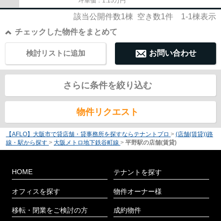
坪単価：
1.15
万円
該当公開件数
1
棟 空き数
1
件
1-1
棟表示
チェックした物件をまとめて
検討リストに追加
お問い合わせ
さらに条件を絞り込む
物件リクエスト
【AFLO】大阪市で貸店舗・貸事務所を探すならテナントプロ
>
(店舗(賃貸))路
線・駅から探す
>
大阪メトロ地下鉄谷町線
>
平野駅の店舗(賃貸)
HOME
テナントを探す
オフィスを探す
物件オーナー様
移転・閉業をご検討の方
成約物件