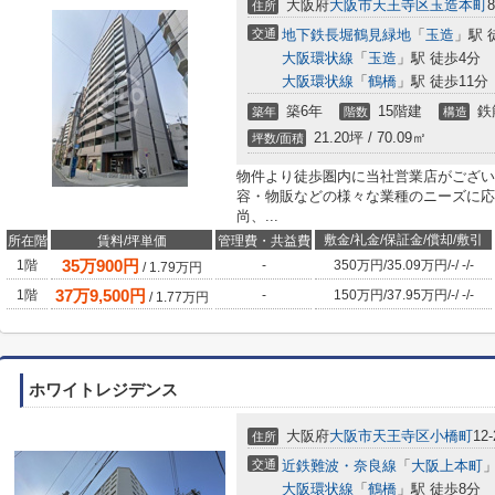
大阪府
大阪市天王寺区
玉造本町
8
住所
交通
地下鉄長堀鶴見緑地
「
玉造
」駅 
大阪環状線
「
玉造
」駅 徒歩4分
大阪環状線
「
鶴橋
」駅 徒歩11分
築6年
15階建
鉄
築年
階数
構造
21.20坪 / 70.09㎡
坪数/面積
物件より徒歩圏内に当社営業店がござい
容・物販などの様々な業種のニーズに応
尚、...
敷金/礼金/保証金/償却/敷引
所在階
賃料/坪単価
管理費・共益費
35
万
900
円
1階
-
350万円
/
35.09万円
/
-
/
-
/
-
/
1.79
万円
37
万
9,500
円
1階
-
150万円
/
37.95万円
/
-
/
-
/
-
/
1.77
万円
ホワイトレジデンス
大阪府
大阪市天王寺区
小橋町
12-
住所
交通
近鉄難波・奈良線
「
大阪上本町
」
大阪環状線
「
鶴橋
」駅 徒歩8分