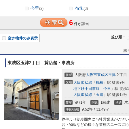
今里
布施
(2)
(3)
6
件が該当
並び順：
空き物件のみ表示
該
東成区玉津2丁目 貸店舗・事務所
大阪府
大阪市東成区
玉津
２丁目
住所
交通
大阪環状線
「
鶴橋
」駅 徒歩7分
地下鉄千日前線
「
今里
」駅 徒歩1
大阪環状線
「
玉造
」駅 徒歩12分
築71年
1階建
木
築年
階数
構造
9.52坪 / 31.49㎡
坪数/面積
物件より徒歩圏内に当社営業店がござい
容・物販などの様々な業種のニーズに応