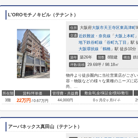
L'OROモチノキビル（テナント）
大阪府
大阪市天王寺区
東高津町
9
住所
交通
近鉄難波・奈良線
「
大阪上本町
」
地下鉄谷町線
「
谷町九丁目
」駅 
大阪環状線
「
鶴橋
」駅 徒歩10分
築26年
8階建
鉄
築年
階数
構造
29.69坪 / 98.18㎡
坪数/面積
物件より徒歩圏内に当社営業店がござい
容・物販などの様々な業種のニーズに応
尚、...
敷金/礼金/保証金/償却/敷引
所在階
賃料/坪単価
管理費・共益費
22
万円
3階
44,000円
0ヶ月
/
2ヶ月
/
-
/
-
/
-
2
/
0.67
万円
アーバネックス真田山（テナント）