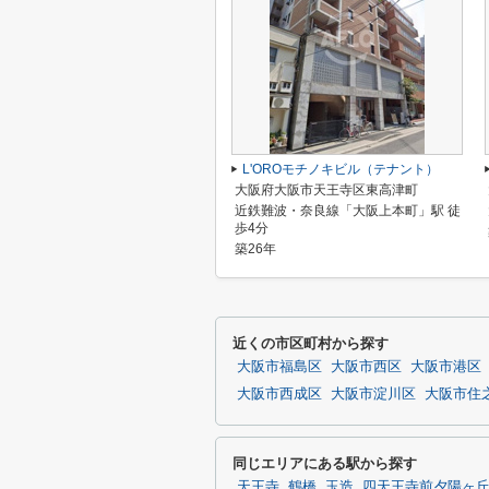
L'OROモチノキビル（テナント）
大阪府大阪市天王寺区東高津町
近鉄難波・奈良線「大阪上本町」駅 徒
歩4分
築26年
近くの市区町村から探す
大阪市福島区
大阪市西区
大阪市港区
大阪市西成区
大阪市淀川区
大阪市住
同じエリアにある駅から探す
天王寺
鶴橋
玉造
四天王寺前夕陽ヶ