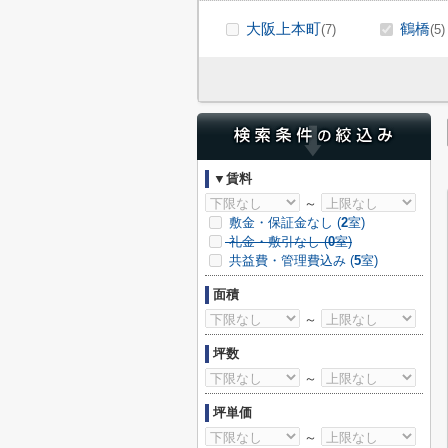
大阪上本町
鶴橋
(7)
(5)
▼賃料
～
敷金・保証金なし (
2
室)
礼金・敷引なし (
0
室)
共益費・管理費込み (
5
室)
面積
～
坪数
～
坪単価
～