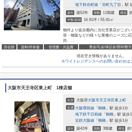
地下鉄谷町線
「
谷町九丁目
」駅 
築52年
11階建
築年
階数
構造
16.91坪 / 55.91㎡
坪数/面積
物件より徒歩圏内に当社営業店がござい
容・物販などの様々な業種のニーズに応
尚、...
敷金/礼金/保証金/償却/敷引
所在階
賃料/坪単価
管理費・共益費
現在空き情報がありません。
ホワイトレジデンスへのお問い合わせは
大阪市天王寺区東上町 1棟店舗
大阪府
大阪市天王寺区
東上町
住所
交通
大阪環状線
「
鶴橋
」駅 徒歩1分
地下鉄千日前線
「
鶴橋
」駅 徒歩
近鉄大阪線
「
鶴橋
」駅 徒歩1分
築42年
3階建
鉄
築年
階数
構造