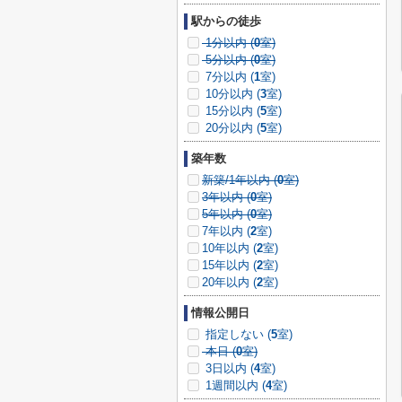
駅からの徒歩
1分以内 (
0
室)
5分以内 (
0
室)
7分以内 (
1
室)
10分以内 (
3
室)
15分以内 (
5
室)
20分以内 (
5
室)
築年数
新築/1年以内 (
0
室)
3年以内 (
0
室)
5年以内 (
0
室)
7年以内 (
2
室)
10年以内 (
2
室)
15年以内 (
2
室)
20年以内 (
2
室)
情報公開日
指定しない (
5
室)
本日 (
0
室)
3日以内 (
4
室)
1週間以内 (
4
室)