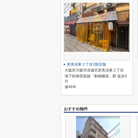
恵美須東２丁目1階店舗
大阪府大阪市浪速区恵美須東２丁目
地下鉄御堂筋線「動物園前」駅 徒歩5
分
築46年
おすすめ物件