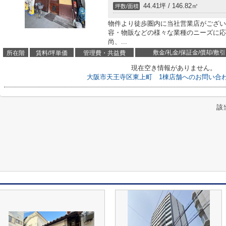
44.41坪 / 146.82㎡
坪数/面積
物件より徒歩圏内に当社営業店がござい
容・物販などの様々な業種のニーズに応
尚、...
敷金/礼金/保証金/償却/敷引
所在階
賃料/坪単価
管理費・共益費
現在空き情報がありません。
大阪市天王寺区東上町 1棟店舗へのお問い合
該