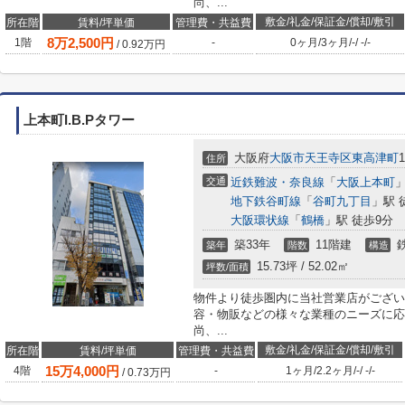
尚、...
敷金/礼金/保証金/償却/敷引
所在階
賃料/坪単価
管理費・共益費
8
万
2,500
円
1階
-
0ヶ月
/
3ヶ月
/
-
/
-
/
-
/
0.92
万円
上本町I.B.Pタワー
大阪府
大阪市天王寺区
東高津町
1
住所
交通
近鉄難波・奈良線
「
大阪上本町
」
地下鉄谷町線
「
谷町九丁目
」駅 
大阪環状線
「
鶴橋
」駅 徒歩9分
築33年
11階建
築年
階数
構造
15.73坪 / 52.02㎡
坪数/面積
物件より徒歩圏内に当社営業店がござい
容・物販などの様々な業種のニーズに応
尚、...
敷金/礼金/保証金/償却/敷引
所在階
賃料/坪単価
管理費・共益費
15
万
4,000
円
4階
-
1ヶ月
/
2.2ヶ月
/
-
/
-
/
-
/
0.73
万円