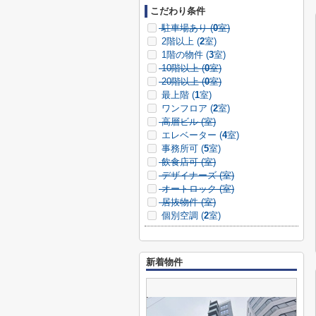
こだわり条件
駐車場あり (
0
室)
2階以上 (
2
室)
1階の物件 (
3
室)
10階以上 (
0
室)
20階以上 (
0
室)
最上階 (
1
室)
ワンフロア (
2
室)
高層ビル (
室)
エレベーター (
4
室)
事務所可 (
5
室)
飲食店可 (
室)
デザイナーズ (
室)
オートロック (
室)
居抜物件 (
室)
個別空調 (
2
室)
新着物件