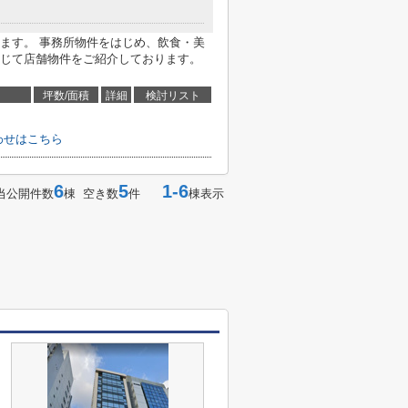
ます。 事務所物件をはじめ、飲食・美
じて店舗物件をご紹介しております。
坪数/面積
詳細
検討リスト
わせはこちら
6
5
1-6
当公開件数
棟 空き数
件
棟表示