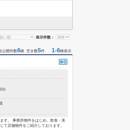
表示件数：
6
5
1-6
当公開件数
棟 空き数
件
棟表示
0分
造
ます。 事務所物件をはじめ、飲食・美
じて店舗物件をご紹介しております。