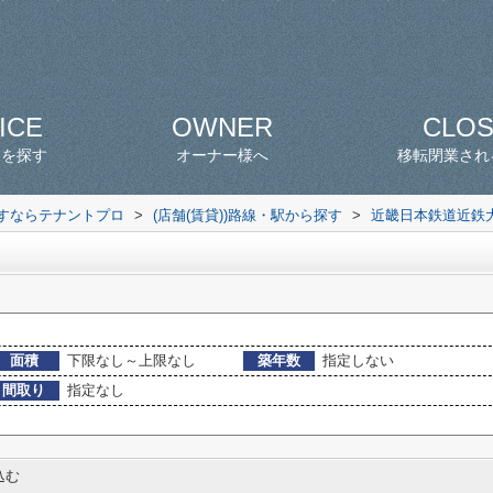
ICE
OWNER
CLO
スを探す
オーナー様へ
移転閉業され
探すならテナントプロ
>
(店舗(賃貸))路線・駅から探す
>
近畿日本鉄道近鉄
面積
下限なし～上限なし
築年数
指定しない
間取り
指定なし
込む