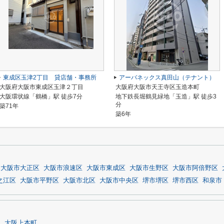
東成区玉津2丁目 貸店舗・事務所
アーバネックス真田山（テナント）
大阪府大阪市東成区玉津２丁目
大阪府大阪市天王寺区玉造本町
大阪環状線「鶴橋」駅 徒歩7分
地下鉄長堀鶴見緑地「玉造」駅 徒歩3
分
築71年
築6年
大阪市大正区
大阪市浪速区
大阪市東成区
大阪市生野区
大阪市阿倍野区
之江区
大阪市平野区
大阪市北区
大阪市中央区
堺市堺区
堺市西区
和泉市
丘
大阪上本町