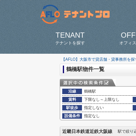
TENANT
OFF
テナントを探す
オフィ
【AFLO】大阪市で貸店舗・貸事務所を
鶴橋駅物件一覧
沿線
鶴橋駅
賃料
下限なし～上限なし
駅徒歩
指定しない
設備条件
指定なし
近畿日本鉄道近鉄大阪線
駅で絞り