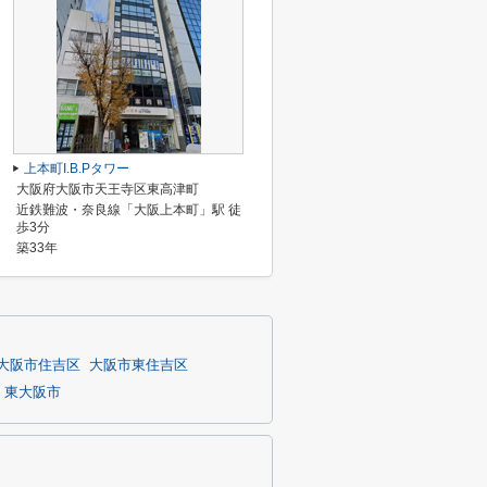
上本町I.B.Pタワー
大阪府大阪市天王寺区東高津町
近鉄難波・奈良線「大阪上本町」駅 徒
歩3分
築33年
大阪市住吉区
大阪市東住吉区
東大阪市