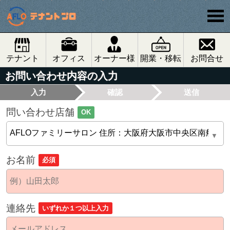
テナント
オフィス
オーナー様
開業・移転
お問合せ
お問い合わせ内容の入力
入力
確認
送信
問い合わせ店舗
OK
お名前
必須
連絡先
いずれか１つ以上入力