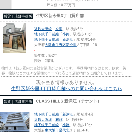
坪単価：
0.77
万円
生野区新今里3丁目貸店舗
賃貸｜店舗事務所
近鉄大阪線
「
今里
」駅 徒歩6分
地下鉄千日前線
「
小路
」駅 徒歩10分
地下鉄千日前線
「
新深江
」駅 徒歩14分
大阪府
大阪市生野区
新今里
３丁目5－16
-
築年数：築2年
階数：2階建
物件より徒歩圏内に当社営業店がございます。 事務所物件をはじめ、飲食・美
容・物販などの様々な業種のニーズに応じて店舗物件をご紹介しております。
尚、弊社ではおとり広告は一切...
現在空き情報がありません。
生野区新今里3丁目貸店舗へのお問い合わせはこちら
CLASS HILLS 新深江（テナント）
賃貸｜店舗事務所
地下鉄千日前線
「
新深江
」駅 徒歩4分
近鉄大阪線
「
布施
」駅 徒歩7分
地下鉄千日前線
「
小路
」駅 徒歩10分
大阪府
東大阪市
足代北
１丁目14-18