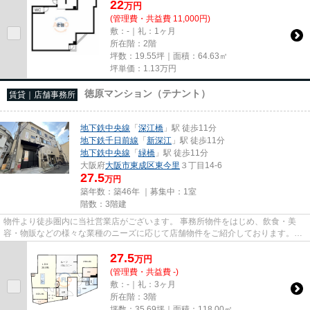
22
万
円
(管理費・共益費 11,000円)
敷：-｜礼：1ヶ月
所在階：2階
坪数：19.55坪｜面積：64.63㎡
坪単価：
1.13
万円
徳原マンション（テナント）
賃貸｜店舗事務所
地下鉄中央線
「
深江橋
」駅 徒歩11分
地下鉄千日前線
「
新深江
」駅 徒歩11分
地下鉄中央線
「
緑橋
」駅 徒歩11分
大阪府
大阪市東成区
東今里
３丁目14-6
27.5
万円
築年数：築46年 ｜募集中：
1室
階数：3階建
物件より徒歩圏内に当社営業店がございます。 事務所物件をはじめ、飲食・美
容・物販などの様々な業種のニーズに応じて店舗物件をご紹介しております。
尚、弊社ではおとり広告は一切...
27.5
万
円
(管理費・共益費 -)
敷：-｜礼：3ヶ月
所在階：3階
坪数：35.69坪｜面積：118.00㎡