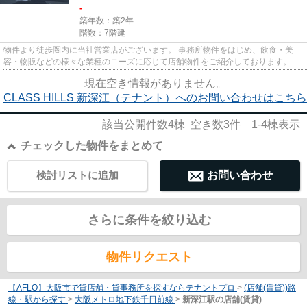
-
築年数：築2年
階数：7階建
物件より徒歩圏内に当社営業店がございます。 事務所物件をはじめ、飲食・美
容・物販などの様々な業種のニーズに応じて店舗物件をご紹介しております。
尚、弊社ではおとり広告は一切...
現在空き情報がありません。
CLASS HILLS 新深江（テナント）へのお問い合わせはこちら
該当公開件数
4
棟 空き数
3
件
1-4
棟表示
チェックした物件をまとめて
検討リストに追加
お問い合わせ
さらに条件を絞り込む
物件リクエスト
【AFLO】大阪市で貸店舗・貸事務所を探すならテナントプロ
>
(店舗(賃貸))路
線・駅から探す
>
大阪メトロ地下鉄千日前線
>
新深江駅の店舗(賃貸)