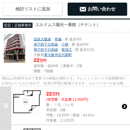
検討リストに追加
お問い合わせ
エルドムス陽光一番館（テナント）
賃貸｜店舗事務所
近鉄大阪線
「
布施
」駅 徒歩3分
地下鉄千日前線
「
小路
」駅 徒歩8分
地下鉄千日前線
「
新深江
」駅 徒歩12分
大阪府
東大阪市
足代新町
22
万円
築年数：築40年 ｜募集中：
2室
階数：7階建
3駅以上利用可なので電車での移動が便利です。クレジットカードで初期費用が
お支払いいただけるので、決済の手間が軽減できます。エレベーターがある物件
です。駐車場までの距離は150m...
22
万
円
(管理費・共益費 11,000円)
敷：-｜礼：1ヶ月
所在階：2階
坪数：19.55坪｜面積：64.63㎡
坪単価：
1.13
万円