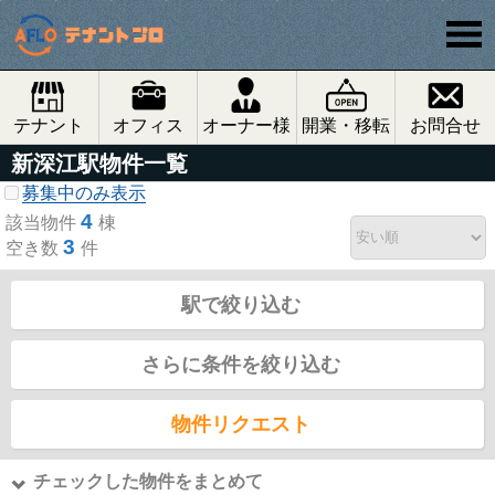
テナント
オフィス
オーナー様
開業・移転
お問合せ
新深江駅物件一覧
募集中のみ表示
4
該当物件
棟
3
空き数
件
駅で絞り込む
さらに条件を絞り込む
物件リクエスト
チェックした物件をまとめて