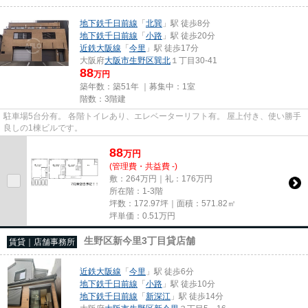
地下鉄千日前線
「
北巽
」駅 徒歩8分
地下鉄千日前線
「
小路
」駅 徒歩20分
近鉄大阪線
「
今里
」駅 徒歩17分
大阪府
大阪市生野区
巽北
１丁目30-41
88
万円
築年数：築51年 ｜募集中：
1室
階数：3階建
駐車場5台分有。 各階トイレあり、エレベーターリフト有。 屋上付き、使い勝手
良しの1棟ビルです。
88
万
円
(管理費・共益費 -)
敷：264万円｜礼：176万円
所在階：1-3階
坪数：172.97坪｜面積：571.82㎡
坪単価：
0.51
万円
生野区新今里3丁目貸店舗
賃貸｜店舗事務所
近鉄大阪線
「
今里
」駅 徒歩6分
地下鉄千日前線
「
小路
」駅 徒歩10分
地下鉄千日前線
「
新深江
」駅 徒歩14分