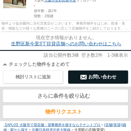
大阪府
大阪市生野区
新今里
３丁目5－16
-
築年数：築2年
階数：2階建
物件より徒歩圏内に当社営業店がございます。 事務所物件をはじめ、飲食・美
容・物販などの様々な業種のニーズに応じて店舗物件をご紹介しております。
尚、弊社ではおとり広告は一切...
現在空き情報がありません。
生野区新今里3丁目貸店舗へのお問い合わせはこちら
該当公開件数
3
棟 空き数
2
件
1-3
棟表示
チェックした物件をまとめて
検討リストに追加
お問い合わせ
さらに条件を絞り込む
物件リクエスト
【AFLO】大阪市で貸店舗・貸事務所を探すならテナントプロ
>
(店舗(賃貸))路
線・駅から探す
>
近畿日本鉄道近鉄大阪線
>
今里駅の店舗(賃貸)