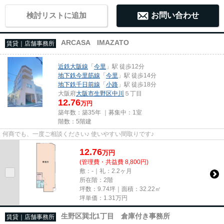
検討リストに追加
お問い合わせ
ARCASA IMAZATO
賃貸｜店舗事務所
近鉄大阪線
「
今里
」駅 徒歩12分
地下鉄今里筋線
「
今里
」駅 徒歩14分
地下鉄千日前線
「
小路
」駅 徒歩18分
大阪府
大阪市生野区
中川
５丁目
12.76
万円
築年数：築35年 ｜募集中：
1室
階数：5階建
何商でも、一度ご相談ください♪ 使いやすい間取りです♪
12.76
万
円
(管理費・共益費 8,800円)
敷：-｜礼：2.2ヶ月
所在階：2階
坪数：9.74坪｜面積：32.22㎡
坪単価：
1.31
万円
生野区巽北1丁目 倉庫付き事務所
賃貸｜店舗事務所