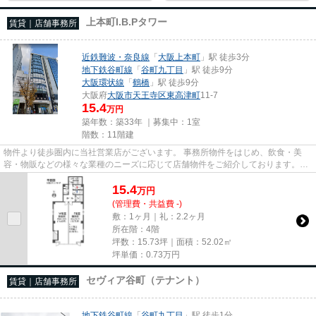
上本町I.B.Pタワー
賃貸｜店舗事務所
近鉄難波・奈良線
「
大阪上本町
」駅 徒歩3分
地下鉄谷町線
「
谷町九丁目
」駅 徒歩9分
大阪環状線
「
鶴橋
」駅 徒歩9分
大阪府
大阪市天王寺区
東高津町
11-7
15.4
万円
築年数：築33年 ｜募集中：
1室
階数：11階建
物件より徒歩圏内に当社営業店がございます。 事務所物件をはじめ、飲食・美
容・物販などの様々な業種のニーズに応じて店舗物件をご紹介しております。
尚、弊社ではおとり広告は一切...
15.4
万
円
(管理費・共益費 -)
敷：1ヶ月｜礼：2.2ヶ月
所在階：4階
坪数：15.73坪｜面積：52.02㎡
坪単価：
0.73
万円
セヴィア谷町（テナント）
賃貸｜店舗事務所
地下鉄谷町線
「
谷町九丁目
」駅 徒歩1分