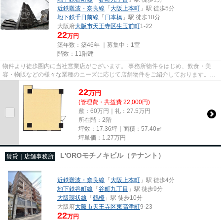
近鉄難波・奈良線
「
大阪上本町
」駅 徒歩5分
地下鉄千日前線
「
日本橋
」駅 徒歩10分
大阪府
大阪市天王寺区
生玉前町
1-22
22
万円
築年数：築46年 ｜募集中：
1室
階数：11階建
物件より徒歩圏内に当社営業店がございます。 事務所物件をはじめ、飲食・美
容・物販などの様々な業種のニーズに応じて店舗物件をご紹介しております。
尚、弊社ではおとり広告は一切...
22
万
円
(管理費・共益費 22,000円)
敷：60万円｜礼：27.5万円
所在階：2階
坪数：17.36坪｜面積：57.40㎡
坪単価：
1.27
万円
L'OROモチノキビル（テナント）
賃貸｜店舗事務所
近鉄難波・奈良線
「
大阪上本町
」駅 徒歩4分
地下鉄谷町線
「
谷町九丁目
」駅 徒歩9分
大阪環状線
「
鶴橋
」駅 徒歩10分
大阪府
大阪市天王寺区
東高津町
9-23
22
万円