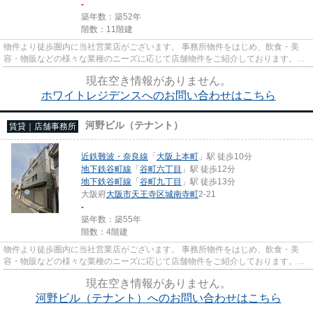
-
築年数：築52年
階数：11階建
物件より徒歩圏内に当社営業店がございます。 事務所物件をはじめ、飲食・美
容・物販などの様々な業種のニーズに応じて店舗物件をご紹介しております。
尚、弊社ではおとり広告は一切...
現在空き情報がありません。
ホワイトレジデンスへのお問い合わせはこちら
河野ビル（テナント）
賃貸｜店舗事務所
近鉄難波・奈良線
「
大阪上本町
」駅 徒歩10分
地下鉄谷町線
「
谷町六丁目
」駅 徒歩12分
地下鉄谷町線
「
谷町九丁目
」駅 徒歩13分
大阪府
大阪市天王寺区
城南寺町
2-21
-
築年数：築55年
階数：4階建
物件より徒歩圏内に当社営業店がございます。 事務所物件をはじめ、飲食・美
容・物販などの様々な業種のニーズに応じて店舗物件をご紹介しております。
尚、弊社ではおとり広告は一切...
現在空き情報がありません。
河野ビル（テナント）へのお問い合わせはこちら