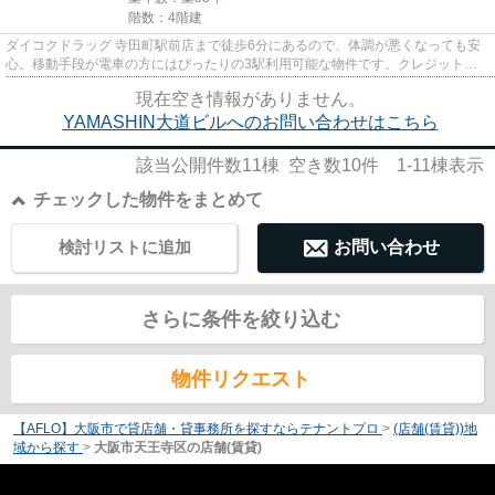
階数：4階建
ダイコクドラッグ 寺田町駅前店まで徒歩6分にあるので、体調が悪くなっても安
心。移動手段が電車の方にはぴったりの3駅利用可能な物件です。クレジットカ
ードで初期費用をお支払いいた...
現在空き情報がありません。
YAMASHIN大道ビルへのお問い合わせはこちら
該当公開件数
11
棟 空き数
10
件
1-11
棟表示
チェックした物件をまとめて
検討リストに追加
お問い合わせ
さらに条件を絞り込む
物件リクエスト
【AFLO】大阪市で貸店舗・貸事務所を探すならテナントプロ
>
(店舗(賃貸))地
域から探す
>
大阪市天王寺区の店舗(賃貸)