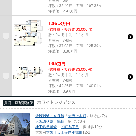
所在階：3階
坪数：32.46坪｜面積：107.32㎡
坪単価：
2.91
万円
146.3
万
円
(管理費・共益費 33,000円)
敷：0ヶ月｜礼：1.1ヶ月
所在階：7-8階
坪数：37.93坪｜面積：125.39㎡
坪単価：
3.86
万円
165
万
円
(管理費・共益費 33,000円)
敷：0ヶ月｜礼：1.1ヶ月
所在階：7-8階
坪数：42.35坪｜面積：140.01㎡
坪単価：
3.9
万円
ホワイトレジデンス
賃貸｜店舗事務所
近鉄難波・奈良線
「
大阪上本町
」駅 徒歩7分
大阪環状線
「
鶴橋
」駅 徒歩8分
地下鉄谷町線
「
谷町九丁目
」駅 徒歩10分
大阪府
大阪市天王寺区
小橋町
12-2