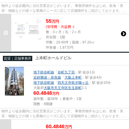
物件より徒歩圏内に当社営業店がございます。 事務所物件をはじめ、飲食・美
容・物販などの様々な業種のニーズに応じて店舗物件をご紹介しております。
尚、弊社ではおとり広告は一切...
55
万
円
(管理費・共益費 -)
敷：3ヶ月｜礼：2ヶ月
所在階：1階
坪数：29.40坪｜面積：97.20㎡
坪単価：
1.87
万円
上本町ホールドビル
賃貸｜店舗事務所
地下鉄谷町線
「
谷町九丁目
」駅 徒歩1分
近鉄難波・奈良線
「
大阪上本町
」駅 徒歩4分
地下鉄谷町線
「
四天王寺前夕陽ヶ丘
」駅 徒歩10分
大阪府
大阪市天王寺区
生玉前町
1-1
60.4846
万円
築年数：築38年 ｜募集中：
1室
階数：9階建
物件より徒歩圏内に当社営業店がございます。 事務所物件をはじめ、飲食・美
容・物販などの様々な業種のニーズに応じて店舗物件をご紹介しております。
尚、弊社ではおとり広告は一切...
60.4846
万
円