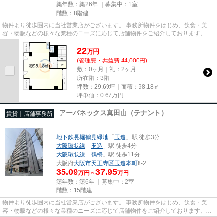
築年数：築26年 ｜募集中：
1室
階数：8階建
物件より徒歩圏内に当社営業店がございます。 事務所物件をはじめ、飲食・美
容・物販などの様々な業種のニーズに応じて店舗物件をご紹介しております。
尚、弊社ではおとり広告は一切...
22
万
円
(管理費・共益費 44,000円)
敷：0ヶ月｜礼：2ヶ月
所在階：3階
坪数：29.69坪｜面積：98.18㎡
坪単価：
0.67
万円
アーバネックス真田山（テナント）
賃貸｜店舗事務所
地下鉄長堀鶴見緑地
「
玉造
」駅 徒歩3分
大阪環状線
「
玉造
」駅 徒歩4分
大阪環状線
「
鶴橋
」駅 徒歩11分
大阪府
大阪市天王寺区
玉造本町
8-2
35.09
37.95
万円～
万円
築年数：築6年 ｜募集中：
2室
階数：15階建
物件より徒歩圏内に当社営業店がございます。 事務所物件をはじめ、飲食・美
容・物販などの様々な業種のニーズに応じて店舗物件をご紹介しております。