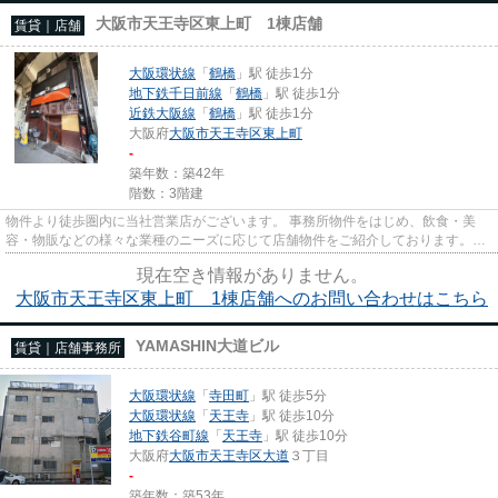
大阪市天王寺区東上町 1棟店舗
賃貸｜店舗
大阪環状線
「
鶴橋
」駅 徒歩1分
地下鉄千日前線
「
鶴橋
」駅 徒歩1分
近鉄大阪線
「
鶴橋
」駅 徒歩1分
大阪府
大阪市天王寺区
東上町
-
築年数：築42年
階数：3階建
物件より徒歩圏内に当社営業店がございます。 事務所物件をはじめ、飲食・美
容・物販などの様々な業種のニーズに応じて店舗物件をご紹介しております。
尚、弊社ではおとり広告は一切...
現在空き情報がありません。
大阪市天王寺区東上町 1棟店舗へのお問い合わせはこちら
YAMASHIN大道ビル
賃貸｜店舗事務所
大阪環状線
「
寺田町
」駅 徒歩5分
大阪環状線
「
天王寺
」駅 徒歩10分
地下鉄谷町線
「
天王寺
」駅 徒歩10分
大阪府
大阪市天王寺区
大道
３丁目
-
築年数：築53年