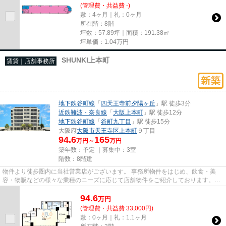
(管理費・共益費 -)
敷：4ヶ月｜礼：0ヶ月
所在階：8階
坪数：57.89坪｜面積：191.38㎡
坪単価：
1.04
万円
SHUNKI上本町
賃貸｜店舗事務所
地下鉄谷町線
「
四天王寺前夕陽ヶ丘
」駅 徒歩3分
近鉄難波・奈良線
「
大阪上本町
」駅 徒歩12分
地下鉄谷町線
「
谷町九丁目
」駅 徒歩15分
大阪府
大阪市天王寺区
上本町
９丁目
94.6
165
万円～
万円
築年数：予定 ｜募集中：
3室
階数：8階建
物件より徒歩圏内に当社営業店がございます。 事務所物件をはじめ、飲食・美
容・物販などの様々な業種のニーズに応じて店舗物件をご紹介しております。
尚、弊社ではおとり広告は一切...
94.6
万
円
(管理費・共益費 33,000円)
敷：0ヶ月｜礼：1.1ヶ月