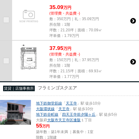
尚、弊社ではおとり広告は一切...
35.09
万
円
(管理費・共益費 -)
敷：350万円｜礼：35.09万円
所在階：1階
坪数：21.20坪｜面積：70.09㎡
坪単価：
1.79
万円
37.95
万
円
(管理費・共益費 -)
敷：150万円｜礼：37.95万円
所在階：1階
坪数：21.15坪｜面積：69.93㎡
坪単価：
1.77
万円
フラミンゴスクエア
賃貸｜店舗事務所
地下鉄御堂筋線
「
天王寺
」駅 徒歩10分
大阪環状線
「
天王寺
」駅 徒歩10分
地下鉄谷町線
「
四天王寺前夕陽ヶ丘
」駅 徒歩5分
大阪府
大阪市天王寺区
逢阪
１丁目
55
万円
築年数：築1年未満 ｜募集中：
1室
階数：1階建