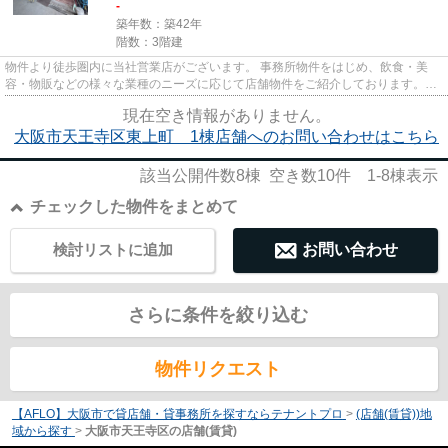
-
築年数：築42年
階数：3階建
物件より徒歩圏内に当社営業店がございます。 事務所物件をはじめ、飲食・美
容・物販などの様々な業種のニーズに応じて店舗物件をご紹介しております。
尚、弊社ではおとり広告は一切...
現在空き情報がありません。
大阪市天王寺区東上町 1棟店舗へのお問い合わせはこちら
該当公開件数
8
棟 空き数
10
件
1-8
棟表示
チェックした物件をまとめて
検討リストに追加
お問い合わせ
さらに条件を絞り込む
物件リクエスト
【AFLO】大阪市で貸店舗・貸事務所を探すならテナントプロ
>
(店舗(賃貸))地
域から探す
>
大阪市天王寺区の店舗(賃貸)