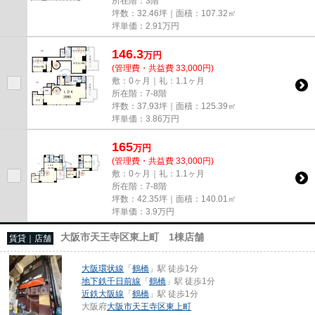
所在階：3階
坪数：32.46坪｜面積：107.32㎡
坪単価：
2.91
万円
146.3
万
円
(管理費・共益費 33,000円)
敷：0ヶ月｜礼：1.1ヶ月
所在階：7-8階
坪数：37.93坪｜面積：125.39㎡
坪単価：
3.86
万円
165
万
円
(管理費・共益費 33,000円)
敷：0ヶ月｜礼：1.1ヶ月
所在階：7-8階
坪数：42.35坪｜面積：140.01㎡
坪単価：
3.9
万円
大阪市天王寺区東上町 1棟店舗
賃貸｜店舗
大阪環状線
「
鶴橋
」駅 徒歩1分
地下鉄千日前線
「
鶴橋
」駅 徒歩1分
近鉄大阪線
「
鶴橋
」駅 徒歩1分
大阪府
大阪市天王寺区
東上町