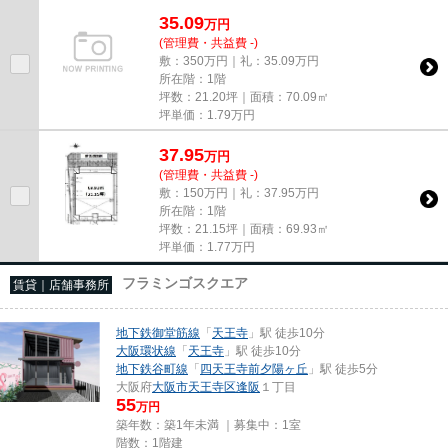
尚、弊社ではおとり広告は一切...
35.09
万
円
(管理費・共益費 -)
敷：350万円｜礼：35.09万円
所在階：1階
坪数：21.20坪｜面積：70.09㎡
坪単価：
1.79
万円
37.95
万
円
(管理費・共益費 -)
敷：150万円｜礼：37.95万円
所在階：1階
坪数：21.15坪｜面積：69.93㎡
坪単価：
1.77
万円
フラミンゴスクエア
賃貸｜店舗事務所
地下鉄御堂筋線
「
天王寺
」駅 徒歩10分
大阪環状線
「
天王寺
」駅 徒歩10分
地下鉄谷町線
「
四天王寺前夕陽ヶ丘
」駅 徒歩5分
大阪府
大阪市天王寺区
逢阪
１丁目
55
万円
築年数：築1年未満 ｜募集中：
1室
階数：1階建