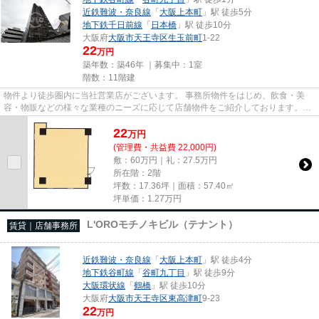
近鉄難波・奈良線
「
大阪上本町
」駅 徒歩5分
地下鉄千日前線
「
日本橋
」駅 徒歩10分
大阪府
大阪市天王寺区
生玉前町
1-22
22
万円
築年数：築46年 ｜募集中：
1室
階数：11階建
物件より徒歩圏内に当社営業店がございます。 事務所物件をはじめ、飲食・美
容・物販などの様々な業種のニーズに応じて店舗物件をご紹介しております。
尚、弊社ではおとり広告は一切...
22
万
円
(管理費・共益費 22,000円)
敷：60万円｜礼：27.5万円
所在階：2階
坪数：17.36坪｜面積：57.40㎡
坪単価：
1.27
万円
L'OROモチノキビル（テナント）
賃貸｜店舗事務所
近鉄難波・奈良線
「
大阪上本町
」駅 徒歩4分
地下鉄谷町線
「
谷町九丁目
」駅 徒歩9分
大阪環状線
「
鶴橋
」駅 徒歩10分
大阪府
大阪市天王寺区
東高津町
9-23
22
万円