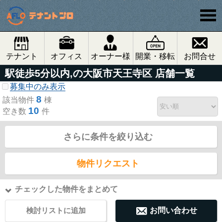
テナント
オフィス
オーナー様
開業・移転
お問合せ
駅徒歩5分以内,の大阪市天王寺区 店舗一覧
募集中のみ表示
8
該当物件
棟
10
空き数
件
さらに条件を絞り込む
物件リクエスト
チェックした物件をまとめて
検討リストに追加
お問い合わせ