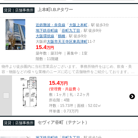
上本町I.B.Pタワー
賃貸｜店舗事務所
近鉄難波・奈良線
「
大阪上本町
」駅 徒歩3分
地下鉄谷町線
「
谷町九丁目
」駅 徒歩9分
大阪環状線
「
鶴橋
」駅 徒歩9分
大阪府
大阪市天王寺区
東高津町
11-7
15.4
万円
築年数：築33年 ｜募集中：
1室
階数：11階建
物件より徒歩圏内に当社営業店がございます。 事務所物件をはじめ、飲食・美
容・物販などの様々な業種のニーズに応じて店舗物件をご紹介しております。
尚、弊社ではおとり広告は一切...
15.4
万
円
(管理費・共益費 -)
敷：1ヶ月｜礼：2.2ヶ月
所在階：4階
坪数：15.73坪｜面積：52.02㎡
坪単価：
0.73
万円
セヴィア谷町（テナント）
賃貸｜店舗事務所
地下鉄谷町線
「
谷町九丁目
」駅 徒歩1分