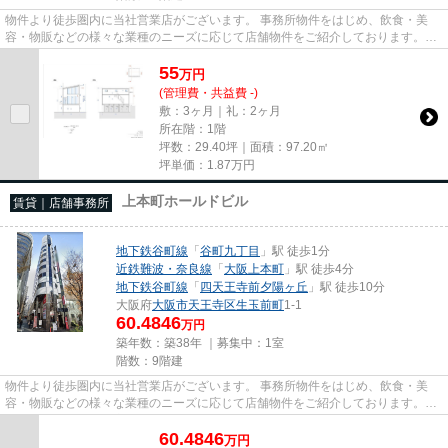
物件より徒歩圏内に当社営業店がございます。 事務所物件をはじめ、飲食・美
容・物販などの様々な業種のニーズに応じて店舗物件をご紹介しております。
尚、弊社ではおとり広告は一切...
55
万
円
(管理費・共益費 -)
敷：3ヶ月｜礼：2ヶ月
所在階：1階
坪数：29.40坪｜面積：97.20㎡
坪単価：
1.87
万円
上本町ホールドビル
賃貸｜店舗事務所
地下鉄谷町線
「
谷町九丁目
」駅 徒歩1分
近鉄難波・奈良線
「
大阪上本町
」駅 徒歩4分
地下鉄谷町線
「
四天王寺前夕陽ヶ丘
」駅 徒歩10分
大阪府
大阪市天王寺区
生玉前町
1-1
60.4846
万円
築年数：築38年 ｜募集中：
1室
階数：9階建
物件より徒歩圏内に当社営業店がございます。 事務所物件をはじめ、飲食・美
容・物販などの様々な業種のニーズに応じて店舗物件をご紹介しております。
尚、弊社ではおとり広告は一切...
60.4846
万
円