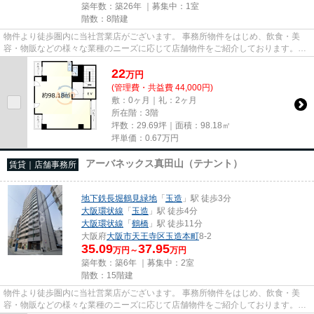
築年数：築26年 ｜募集中：
1室
階数：8階建
物件より徒歩圏内に当社営業店がございます。 事務所物件をはじめ、飲食・美
容・物販などの様々な業種のニーズに応じて店舗物件をご紹介しております。
尚、弊社ではおとり広告は一切...
22
万
円
(管理費・共益費 44,000円)
敷：0ヶ月｜礼：2ヶ月
所在階：3階
坪数：29.69坪｜面積：98.18㎡
坪単価：
0.67
万円
アーバネックス真田山（テナント）
賃貸｜店舗事務所
地下鉄長堀鶴見緑地
「
玉造
」駅 徒歩3分
大阪環状線
「
玉造
」駅 徒歩4分
大阪環状線
「
鶴橋
」駅 徒歩11分
大阪府
大阪市天王寺区
玉造本町
8-2
35.09
37.95
万円～
万円
築年数：築6年 ｜募集中：
2室
階数：15階建
物件より徒歩圏内に当社営業店がございます。 事務所物件をはじめ、飲食・美
容・物販などの様々な業種のニーズに応じて店舗物件をご紹介しております。