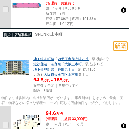
(管理費・共益費 -)
敷：4ヶ月｜礼：0ヶ月
所在階：8階
坪数：57.89坪｜面積：191.38㎡
坪単価：
1.04
万円
SHUNKI上本町
賃貸｜店舗事務所
地下鉄谷町線
「
四天王寺前夕陽ヶ丘
」駅 徒歩3分
近鉄難波・奈良線
「
大阪上本町
」駅 徒歩12分
地下鉄谷町線
「
谷町九丁目
」駅 徒歩15分
大阪府
大阪市天王寺区
上本町
９丁目
94.6
165
万円～
万円
築年数：予定 ｜募集中：
3室
階数：8階建
物件より徒歩圏内に当社営業店がございます。 事務所物件をはじめ、飲食・美
容・物販などの様々な業種のニーズに応じて店舗物件をご紹介しております。
尚、弊社ではおとり広告は一切...
94.6
万
円
(管理費・共益費 33,000円)
敷：0ヶ月｜礼：1.1ヶ月