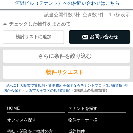
河野ビル（テナント）へのお問い合わせはこちら
該当公開件数
7
棟 空き数
7
件
1-7
棟表示
チェックした物件をまとめて
検討リストに追加
お問い合わせ
さらに条件を絞り込む
物件リクエスト
【AFLO】大阪市で貸店舗・貸事務所を探すならテナントプロ
>
(店舗(賃貸))地
域から探す
>
大阪市天王寺区の店舗(賃貸)
>
2階以上の店舗(賃貸)
HOME
テナントを探す
オフィスを探す
物件オーナー様
移転・閉業をご検討の方
成約物件