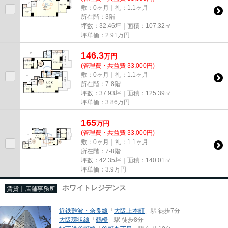
敷：0ヶ月｜礼：1.1ヶ月
所在階：3階
坪数：32.46坪｜面積：107.32㎡
坪単価：
2.91
万円
146.3
万
円
(管理費・共益費 33,000円)
敷：0ヶ月｜礼：1.1ヶ月
所在階：7-8階
坪数：37.93坪｜面積：125.39㎡
坪単価：
3.86
万円
165
万
円
(管理費・共益費 33,000円)
敷：0ヶ月｜礼：1.1ヶ月
所在階：7-8階
坪数：42.35坪｜面積：140.01㎡
坪単価：
3.9
万円
ホワイトレジデンス
賃貸｜店舗事務所
近鉄難波・奈良線
「
大阪上本町
」駅 徒歩7分
大阪環状線
「
鶴橋
」駅 徒歩8分