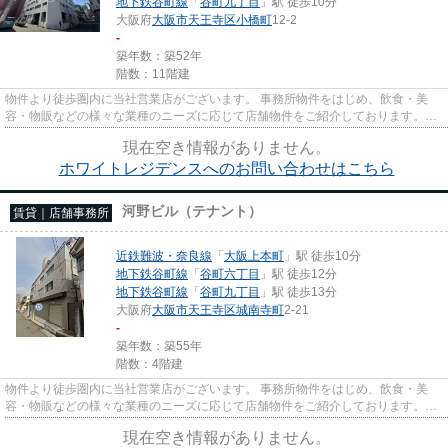
地下鉄谷町線
「
谷町九丁目
」駅 徒歩10分
大阪府
大阪市天王寺区
小橋町
12-2
-
築年数：築52年
階数：11階建
物件より徒歩圏内に当社営業店がございます。 事務所物件をはじめ、飲食・美
容・物販などの様々な業種のニーズに応じて店舗物件をご紹介しております。
尚、弊社ではおとり広告は一切...
現在空き情報がありません。
ホワイトレジデンスへのお問い合わせはこちら
河野ビル（テナント）
賃貸｜店舗事務所
近鉄難波・奈良線
「
大阪上本町
」駅 徒歩10分
地下鉄谷町線
「
谷町六丁目
」駅 徒歩12分
地下鉄谷町線
「
谷町九丁目
」駅 徒歩13分
大阪府
大阪市天王寺区
城南寺町
2-21
-
築年数：築55年
階数：4階建
物件より徒歩圏内に当社営業店がございます。 事務所物件をはじめ、飲食・美
容・物販などの様々な業種のニーズに応じて店舗物件をご紹介しております。
尚、弊社ではおとり広告は一切...
現在空き情報がありません。