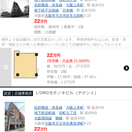
近鉄難波・奈良線
「
大阪上本町
」駅 徒歩5分
地下鉄千日前線
「
日本橋
」駅 徒歩10分
大阪府
大阪市天王寺区
生玉前町
1-22
22
万円
築年数：築46年 ｜募集中：
1室
階数：11階建
物件より徒歩圏内に当社営業店がございます。 事務所物件をはじめ、飲食・美
容・物販などの様々な業種のニーズに応じて店舗物件をご紹介しております。
尚、弊社ではおとり広告は一切...
22
万
円
(管理費・共益費 22,000円)
敷：60万円｜礼：27.5万円
所在階：2階
坪数：17.36坪｜面積：57.40㎡
坪単価：
1.27
万円
L'OROモチノキビル（テナント）
賃貸｜店舗事務所
近鉄難波・奈良線
「
大阪上本町
」駅 徒歩4分
地下鉄谷町線
「
谷町九丁目
」駅 徒歩9分
大阪環状線
「
鶴橋
」駅 徒歩10分
大阪府
大阪市天王寺区
東高津町
9-23
22
万円