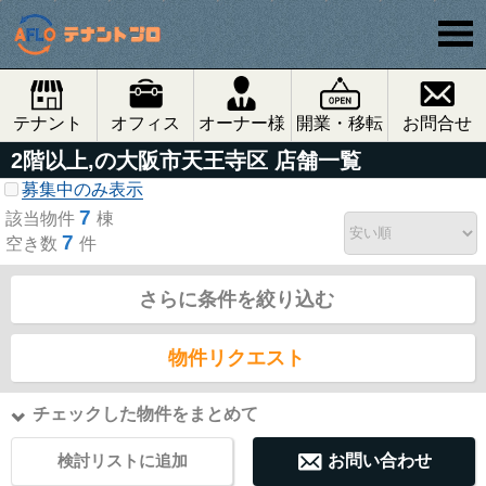
テナント
オフィス
オーナー様
開業・移転
お問合せ
2階以上,の大阪市天王寺区 店舗一覧
募集中のみ表示
7
該当物件
棟
7
空き数
件
さらに条件を絞り込む
物件リクエスト
チェックした物件をまとめて
検討リストに追加
お問い合わせ