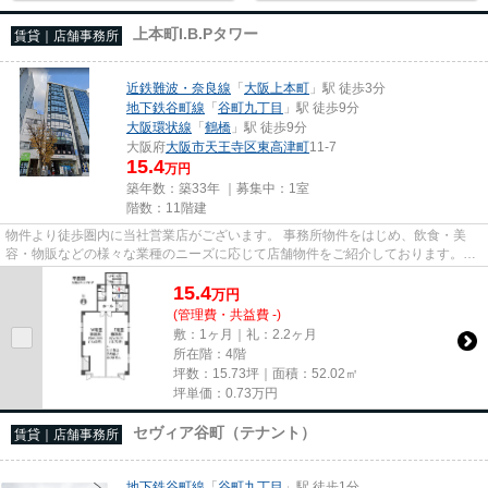
上本町I.B.Pタワー
賃貸｜店舗事務所
近鉄難波・奈良線
「
大阪上本町
」駅 徒歩3分
地下鉄谷町線
「
谷町九丁目
」駅 徒歩9分
大阪環状線
「
鶴橋
」駅 徒歩9分
大阪府
大阪市天王寺区
東高津町
11-7
15.4
万円
築年数：築33年 ｜募集中：
1室
階数：11階建
物件より徒歩圏内に当社営業店がございます。 事務所物件をはじめ、飲食・美
容・物販などの様々な業種のニーズに応じて店舗物件をご紹介しております。
尚、弊社ではおとり広告は一切...
15.4
万
円
(管理費・共益費 -)
敷：1ヶ月｜礼：2.2ヶ月
所在階：4階
坪数：15.73坪｜面積：52.02㎡
坪単価：
0.73
万円
セヴィア谷町（テナント）
賃貸｜店舗事務所
地下鉄谷町線
「
谷町九丁目
」駅 徒歩1分