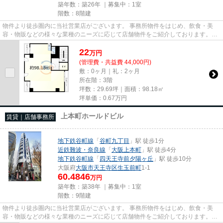
築年数：築26年 ｜募集中：
1室
階数：8階建
物件より徒歩圏内に当社営業店がございます。 事務所物件をはじめ、飲食・美
容・物販などの様々な業種のニーズに応じて店舗物件をご紹介しております。
尚、弊社ではおとり広告は一切...
22
万
円
(管理費・共益費 44,000円)
敷：0ヶ月｜礼：2ヶ月
所在階：3階
坪数：29.69坪｜面積：98.18㎡
坪単価：
0.67
万円
上本町ホールドビル
賃貸｜店舗事務所
地下鉄谷町線
「
谷町九丁目
」駅 徒歩1分
近鉄難波・奈良線
「
大阪上本町
」駅 徒歩4分
地下鉄谷町線
「
四天王寺前夕陽ヶ丘
」駅 徒歩10分
大阪府
大阪市天王寺区
生玉前町
1-1
60.4846
万円
築年数：築38年 ｜募集中：
1室
階数：9階建
物件より徒歩圏内に当社営業店がございます。 事務所物件をはじめ、飲食・美
容・物販などの様々な業種のニーズに応じて店舗物件をご紹介しております。