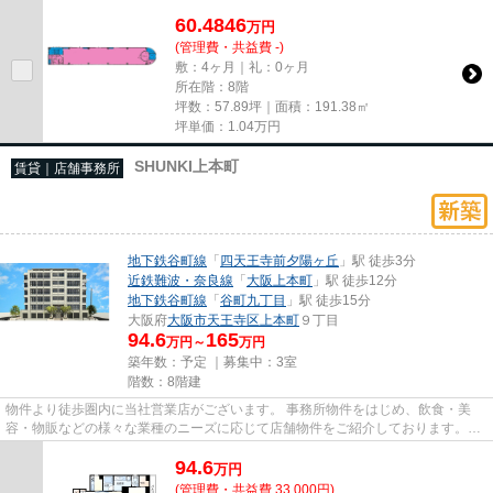
尚、弊社ではおとり広告は一切...
60.4846
万
円
(管理費・共益費 -)
敷：4ヶ月｜礼：0ヶ月
所在階：8階
坪数：57.89坪｜面積：191.38㎡
坪単価：
1.04
万円
SHUNKI上本町
賃貸｜店舗事務所
地下鉄谷町線
「
四天王寺前夕陽ヶ丘
」駅 徒歩3分
近鉄難波・奈良線
「
大阪上本町
」駅 徒歩12分
地下鉄谷町線
「
谷町九丁目
」駅 徒歩15分
大阪府
大阪市天王寺区
上本町
９丁目
94.6
165
万円～
万円
築年数：予定 ｜募集中：
3室
階数：8階建
物件より徒歩圏内に当社営業店がございます。 事務所物件をはじめ、飲食・美
容・物販などの様々な業種のニーズに応じて店舗物件をご紹介しております。
尚、弊社ではおとり広告は一切...
94.6
万
円
(管理費・共益費 33,000円)