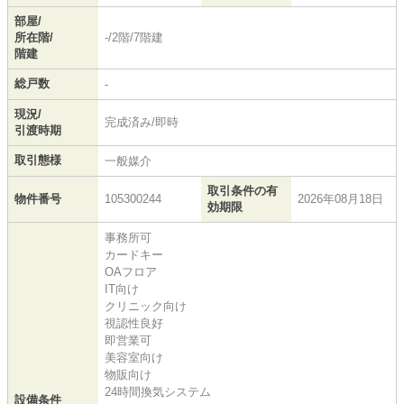
部屋/
所在階/
-/2階/7階建
階建
総戸数
-
現況/
完成済み/即時
引渡時期
取引態様
一般媒介
取引条件の有
物件番号
105300244
2026年08月18日
効期限
事務所可
カードキー
OAフロア
IT向け
クリニック向け
視認性良好
即営業可
美容室向け
物販向け
24時間換気システム
設備条件