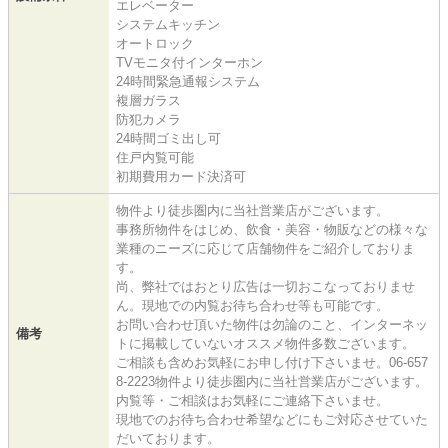
エレベーター
システムキッチン
オートロック
TVモニタ付インターホン
24時間緊急通報システム
複層ガラス
防犯カメラ
24時間ゴミ出し可
住戸内覧可能
初期費用カード決済可
物件より徒歩圏内に当社営業店がございます。
事務所物件をはじめ、飲食・美容・物販などの様々な
業種のニーズに応じて店舗物件をご紹介しておりま
す。
尚、弊社ではおとり広告は一切おこなっておりませ
ん。現地での内覧お待ち合わせ等も可能です。
お問い合わせ頂いた物件は勿論のこと、インターネッ
備考
トに掲載していないオススメ物件多数ございます。
ご相談も含めお気軽にお申し付け下さいませ。06-657
8-2223物件より徒歩圏内に当社営業店がございます。
内覧等・ご相談はお気軽にご連絡下さいませ。
現地でのお待ち合わせ希望などにもご対応させていた
だいております。