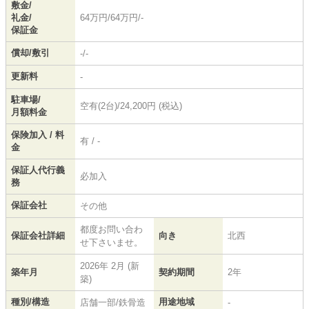
敷金/
礼金/
64万円/64万円/-
保証金
償却/敷引
-/-
更新料
-
駐車場/
空有(2台)/24,200円 (税込)
月額料金
保険加入 / 料
有 / -
金
保証人代行義
必加入
務
保証会社
その他
都度お問い合わ
保証会社詳細
向き
北西
せ下さいませ。
2026年 2月 (新
築年月
契約期間
2年
築)
種別/構造
用途地域
店舗一部/鉄骨造
-