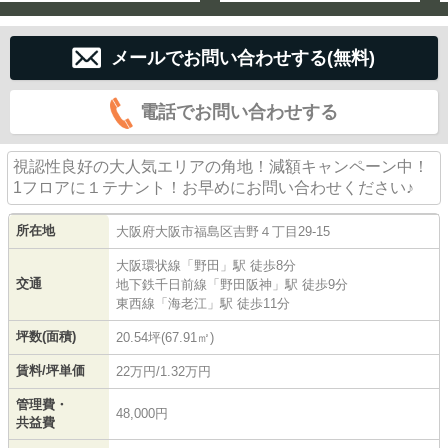
メールでお問い合わせする(無料)
電話でお問い合わせする
視認性良好の大人気エリアの角地！減額キャンペーン中！
1フロアに１テナント！お早めにお問い合わせください♪
所在地
大阪府
大阪市福島区
吉野
４丁目29-15
大阪環状線
「
野田
」駅 徒歩8分
交通
地下鉄千日前線
「
野田阪神
」駅 徒歩9分
東西線
「
海老江
」駅 徒歩11分
坪数(面積)
20.54坪(67.91㎡)
賃料/坪単価
22万円/1.32万円
管理費・
48,000円
共益費