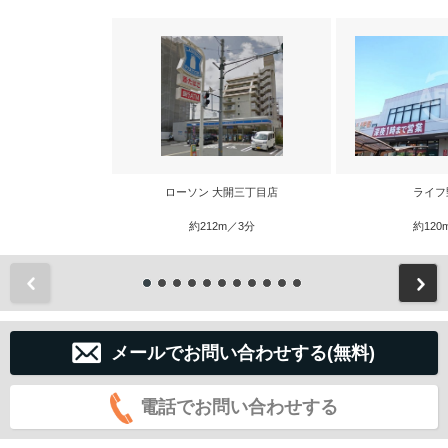
ローソン 大開三丁目店
ライフ
約212m／3分
約120
前
メールでお問い合わせする(無料)
電話でお問い合わせする