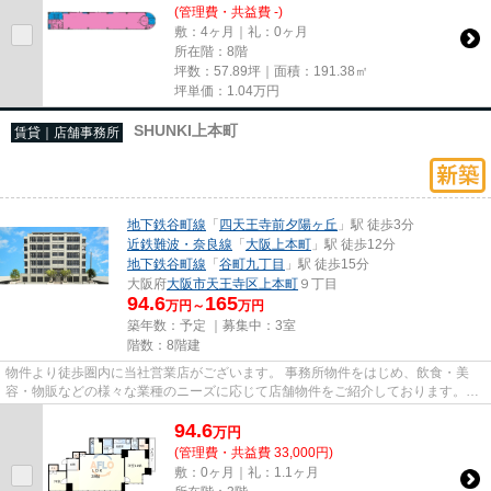
(管理費・共益費 -)
敷：4ヶ月｜礼：0ヶ月
所在階：8階
坪数：57.89坪｜面積：191.38㎡
坪単価：
1.04
万円
SHUNKI上本町
賃貸｜店舗事務所
地下鉄谷町線
「
四天王寺前夕陽ヶ丘
」駅 徒歩3分
近鉄難波・奈良線
「
大阪上本町
」駅 徒歩12分
地下鉄谷町線
「
谷町九丁目
」駅 徒歩15分
大阪府
大阪市天王寺区
上本町
９丁目
94.6
165
万円～
万円
築年数：予定 ｜募集中：
3室
階数：8階建
物件より徒歩圏内に当社営業店がございます。 事務所物件をはじめ、飲食・美
容・物販などの様々な業種のニーズに応じて店舗物件をご紹介しております。
尚、弊社ではおとり広告は一切...
94.6
万
円
(管理費・共益費 33,000円)
敷：0ヶ月｜礼：1.1ヶ月