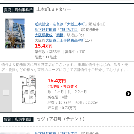
上本町I.B.Pタワー
賃貸｜店舗事務所
近鉄難波・奈良線
「
大阪上本町
」駅 徒歩3分
地下鉄谷町線
「
谷町九丁目
」駅 徒歩9分
大阪環状線
「
鶴橋
」駅 徒歩9分
大阪府
大阪市天王寺区
東高津町
11-7
15.4
万円
築年数：築33年 ｜募集中：
1室
階数：11階建
物件より徒歩圏内に当社営業店がございます。 事務所物件をはじめ、飲食・美
容・物販などの様々な業種のニーズに応じて店舗物件をご紹介しております。
尚、弊社ではおとり広告は一切...
15.4
万
円
(管理費・共益費 -)
敷：1ヶ月｜礼：2.2ヶ月
所在階：4階
坪数：15.73坪｜面積：52.02㎡
坪単価：
0.73
万円
セヴィア谷町（テナント）
賃貸｜店舗事務所
地下鉄谷町線
「
谷町九丁目
」駅 徒歩1分