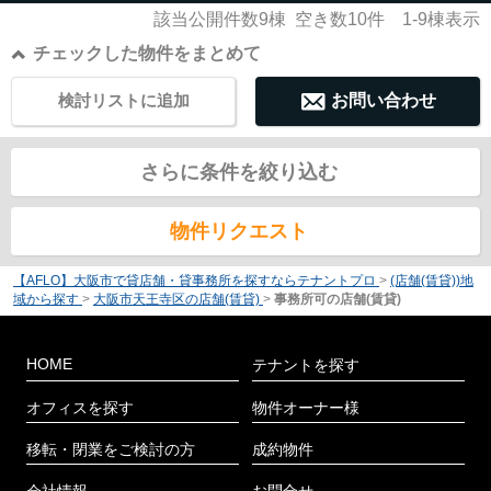
該当公開件数
9
棟 空き数
10
件
1-9
棟表示
チェックした物件をまとめて
検討リストに追加
お問い合わせ
さらに条件を絞り込む
物件リクエスト
【AFLO】大阪市で貸店舗・貸事務所を探すならテナントプロ
>
(店舗(賃貸))地
域から探す
>
大阪市天王寺区の店舗(賃貸)
>
事務所可の店舗(賃貸)
HOME
テナントを探す
オフィスを探す
物件オーナー様
移転・閉業をご検討の方
成約物件