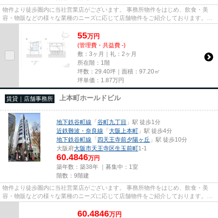
物件より徒歩圏内に当社営業店がございます。 事務所物件をはじめ、飲食・美
容・物販などの様々な業種のニーズに応じて店舗物件をご紹介しております。
尚、弊社ではおとり広告は一切...
55
万
円
(管理費・共益費 -)
敷：3ヶ月｜礼：2ヶ月
所在階：1階
坪数：29.40坪｜面積：97.20㎡
坪単価：
1.87
万円
上本町ホールドビル
賃貸｜店舗事務所
地下鉄谷町線
「
谷町九丁目
」駅 徒歩1分
近鉄難波・奈良線
「
大阪上本町
」駅 徒歩4分
地下鉄谷町線
「
四天王寺前夕陽ヶ丘
」駅 徒歩10分
大阪府
大阪市天王寺区
生玉前町
1-1
60.4846
万円
築年数：築38年 ｜募集中：
1室
階数：9階建
物件より徒歩圏内に当社営業店がございます。 事務所物件をはじめ、飲食・美
容・物販などの様々な業種のニーズに応じて店舗物件をご紹介しております。
尚、弊社ではおとり広告は一切...
60.4846
万
円