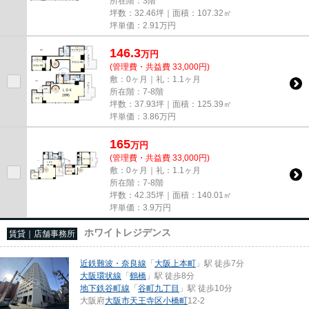
所在階：3階
坪数：32.46坪｜面積：107.32㎡
坪単価：
2.91
万円
146.3
万
円
(管理費・共益費 33,000円)
敷：0ヶ月｜礼：1.1ヶ月
所在階：7-8階
坪数：37.93坪｜面積：125.39㎡
坪単価：
3.86
万円
165
万
円
(管理費・共益費 33,000円)
敷：0ヶ月｜礼：1.1ヶ月
所在階：7-8階
坪数：42.35坪｜面積：140.01㎡
坪単価：
3.9
万円
ホワイトレジデンス
賃貸｜店舗事務所
近鉄難波・奈良線
「
大阪上本町
」駅 徒歩7分
大阪環状線
「
鶴橋
」駅 徒歩8分
地下鉄谷町線
「
谷町九丁目
」駅 徒歩10分
大阪府
大阪市天王寺区
小橋町
12-2