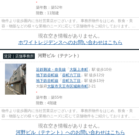
-
築年数：築52年
階数：11階建
物件より徒歩圏内に当社営業店がございます。 事務所物件をはじめ、飲食・美
容・物販などの様々な業種のニーズに応じて店舗物件をご紹介しております。
尚、弊社ではおとり広告は一切...
現在空き情報がありません。
ホワイトレジデンスへのお問い合わせはこちら
河野ビル（テナント）
賃貸｜店舗事務所
近鉄難波・奈良線
「
大阪上本町
」駅 徒歩10分
地下鉄谷町線
「
谷町六丁目
」駅 徒歩12分
地下鉄谷町線
「
谷町九丁目
」駅 徒歩13分
大阪府
大阪市天王寺区
城南寺町
2-21
-
築年数：築55年
階数：4階建
物件より徒歩圏内に当社営業店がございます。 事務所物件をはじめ、飲食・美
容・物販などの様々な業種のニーズに応じて店舗物件をご紹介しております。
尚、弊社ではおとり広告は一切...
現在空き情報がありません。
河野ビル（テナント）へのお問い合わせはこちら