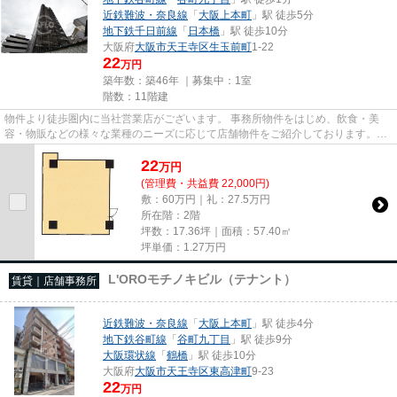
近鉄難波・奈良線
「
大阪上本町
」駅 徒歩5分
地下鉄千日前線
「
日本橋
」駅 徒歩10分
大阪府
大阪市天王寺区
生玉前町
1-22
22
万円
築年数：築46年 ｜募集中：
1室
階数：11階建
物件より徒歩圏内に当社営業店がございます。 事務所物件をはじめ、飲食・美
容・物販などの様々な業種のニーズに応じて店舗物件をご紹介しております。
尚、弊社ではおとり広告は一切...
22
万
円
(管理費・共益費 22,000円)
敷：60万円｜礼：27.5万円
所在階：2階
坪数：17.36坪｜面積：57.40㎡
坪単価：
1.27
万円
L'OROモチノキビル（テナント）
賃貸｜店舗事務所
近鉄難波・奈良線
「
大阪上本町
」駅 徒歩4分
地下鉄谷町線
「
谷町九丁目
」駅 徒歩9分
大阪環状線
「
鶴橋
」駅 徒歩10分
大阪府
大阪市天王寺区
東高津町
9-23
22
万円