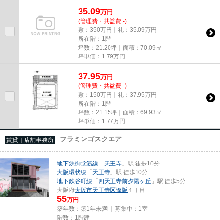
尚、弊社ではおとり広告は一切...
35.09
万
円
(管理費・共益費 -)
敷：350万円｜礼：35.09万円
所在階：1階
坪数：21.20坪｜面積：70.09㎡
坪単価：
1.79
万円
37.95
万
円
(管理費・共益費 -)
敷：150万円｜礼：37.95万円
所在階：1階
坪数：21.15坪｜面積：69.93㎡
坪単価：
1.77
万円
フラミンゴスクエア
賃貸｜店舗事務所
地下鉄御堂筋線
「
天王寺
」駅 徒歩10分
大阪環状線
「
天王寺
」駅 徒歩10分
地下鉄谷町線
「
四天王寺前夕陽ヶ丘
」駅 徒歩5分
大阪府
大阪市天王寺区
逢阪
１丁目
55
万円
築年数：築1年未満 ｜募集中：
1室
階数：1階建