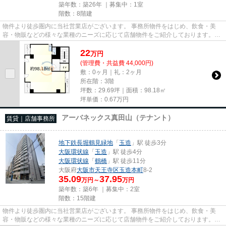
築年数：築26年 ｜募集中：
1室
階数：8階建
物件より徒歩圏内に当社営業店がございます。 事務所物件をはじめ、飲食・美
容・物販などの様々な業種のニーズに応じて店舗物件をご紹介しております。
尚、弊社ではおとり広告は一切...
22
万
円
(管理費・共益費 44,000円)
敷：0ヶ月｜礼：2ヶ月
所在階：3階
坪数：29.69坪｜面積：98.18㎡
坪単価：
0.67
万円
アーバネックス真田山（テナント）
賃貸｜店舗事務所
地下鉄長堀鶴見緑地
「
玉造
」駅 徒歩3分
大阪環状線
「
玉造
」駅 徒歩4分
大阪環状線
「
鶴橋
」駅 徒歩11分
大阪府
大阪市天王寺区
玉造本町
8-2
35.09
37.95
万円～
万円
築年数：築6年 ｜募集中：
2室
階数：15階建
物件より徒歩圏内に当社営業店がございます。 事務所物件をはじめ、飲食・美
容・物販などの様々な業種のニーズに応じて店舗物件をご紹介しております。