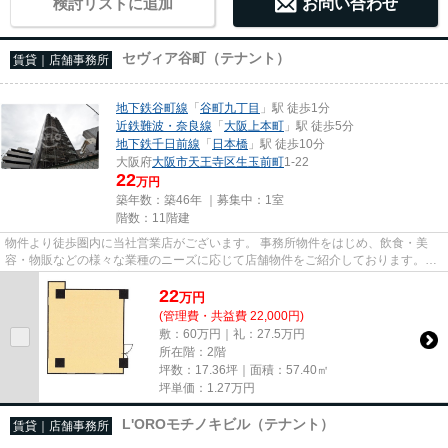
検討リストに追加
お問い合わせ
セヴィア谷町（テナント）
賃貸｜店舗事務所
地下鉄谷町線
「
谷町九丁目
」駅 徒歩1分
近鉄難波・奈良線
「
大阪上本町
」駅 徒歩5分
地下鉄千日前線
「
日本橋
」駅 徒歩10分
大阪府
大阪市天王寺区
生玉前町
1-22
22
万円
築年数：築46年 ｜募集中：
1室
階数：11階建
物件より徒歩圏内に当社営業店がございます。 事務所物件をはじめ、飲食・美
容・物販などの様々な業種のニーズに応じて店舗物件をご紹介しております。
尚、弊社ではおとり広告は一切...
22
万
円
(管理費・共益費 22,000円)
敷：60万円｜礼：27.5万円
所在階：2階
坪数：17.36坪｜面積：57.40㎡
坪単価：
1.27
万円
L'OROモチノキビル（テナント）
賃貸｜店舗事務所