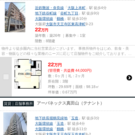
近鉄難波・奈良線
「
大阪上本町
」駅 徒歩4分
地下鉄谷町線
「
谷町九丁目
」駅 徒歩9分
大阪環状線
「
鶴橋
」駅 徒歩10分
大阪府
大阪市天王寺区
東高津町
9-23
22
万円
築年数：築26年 ｜募集中：
1室
階数：8階建
物件より徒歩圏内に当社営業店がございます。 事務所物件をはじめ、飲食・美
容・物販などの様々な業種のニーズに応じて店舗物件をご紹介しております。
尚、弊社ではおとり広告は一切...
22
万
円
(管理費・共益費 44,000円)
敷：0ヶ月｜礼：2ヶ月
所在階：3階
坪数：29.69坪｜面積：98.18㎡
坪単価：
0.67
万円
アーバネックス真田山（テナント）
賃貸｜店舗事務所
地下鉄長堀鶴見緑地
「
玉造
」駅 徒歩3分
大阪環状線
「
玉造
」駅 徒歩4分
大阪環状線
「
鶴橋
」駅 徒歩11分
大阪府
大阪市天王寺区
玉造本町
8-2