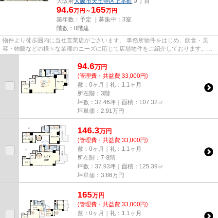
大阪府
大阪市天王寺区
上本町
９丁目
94.6
165
万円～
万円
築年数：予定 ｜募集中：
3室
階数：8階建
物件より徒歩圏内に当社営業店がございます。 事務所物件をはじめ、飲食・美
容・物販などの様々な業種のニーズに応じて店舗物件をご紹介しております。
尚、弊社ではおとり広告は一切...
94.6
万
円
(管理費・共益費 33,000円)
敷：0ヶ月｜礼：1.1ヶ月
所在階：3階
坪数：32.46坪｜面積：107.32㎡
坪単価：
2.91
万円
146.3
万
円
(管理費・共益費 33,000円)
敷：0ヶ月｜礼：1.1ヶ月
所在階：7-8階
坪数：37.93坪｜面積：125.39㎡
坪単価：
3.86
万円
165
万
円
(管理費・共益費 33,000円)
敷：0ヶ月｜礼：1.1ヶ月