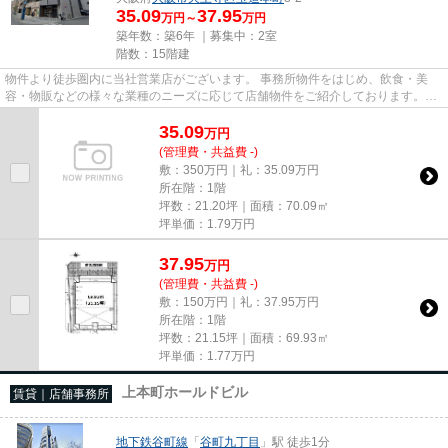
35.09
37.95
万円～
万円
築年数：築6年 ｜募集中：
2室
階数：15階建
物件より徒歩圏内に当社営業店がございます。 事務所物件をはじめ、飲食・美
容・物販などの様々な業種のニーズに応じて店舗物件をご紹介しております。
尚、弊社ではおとり広告は一切...
35.09
万
円
(管理費・共益費 -)
敷：350万円｜礼：35.09万円
所在階：1階
坪数：21.20坪｜面積：70.09㎡
坪単価：
1.79
万円
37.95
万
円
(管理費・共益費 -)
敷：150万円｜礼：37.95万円
所在階：1階
坪数：21.15坪｜面積：69.93㎡
坪単価：
1.77
万円
上本町ホールドビル
賃貸｜店舗事務所
地下鉄谷町線
「
谷町九丁目
」駅 徒歩1分