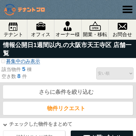
テナント
オフィス
オーナー様
開業・移転
お問合せ
情報公開日1週間以内,の大阪市天王寺区 店舗一
覧
募集中のみ表示
5
該当物件
棟
8
空き数
件
さらに条件を絞り込む
物件リクエスト
チェックした物件をまとめて