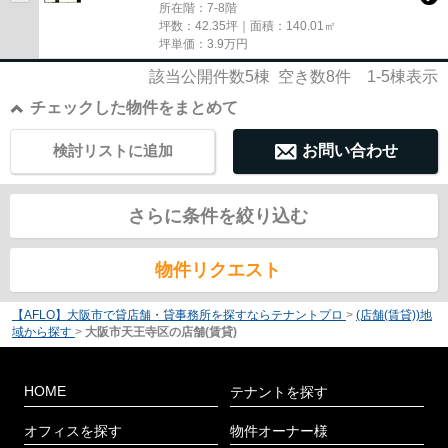
所在階：7-8階
坪数：42.35坪｜面積：140.01㎡
坪単価：
3.9
万円
該当公開件数
5
棟 空き数
8
件
1-5
棟表示
チェックした物件をまとめて
検討リストに追加
お問い合わせ
さらに条件を絞り込む
物件リクエスト
【AFLO】大阪市で貸店舗・貸事務所を探すならテナントプロ
>
(店舗(賃貸))地
域から探す
>
大阪市天王寺区の店舗(賃貸)
HOME
テナントを探す
オフィスを探す
物件オーナー様