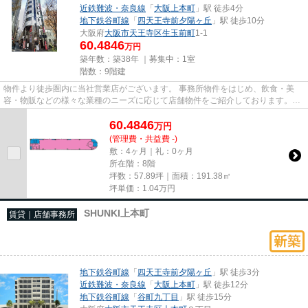
近鉄難波・奈良線
「
大阪上本町
」駅 徒歩4分
地下鉄谷町線
「
四天王寺前夕陽ヶ丘
」駅 徒歩10分
大阪府
大阪市天王寺区
生玉前町
1-1
60.4846
万円
築年数：築38年 ｜募集中：
1室
階数：9階建
物件より徒歩圏内に当社営業店がございます。 事務所物件をはじめ、飲食・美
容・物販などの様々な業種のニーズに応じて店舗物件をご紹介しております。
尚、弊社ではおとり広告は一切...
60.4846
万
円
(管理費・共益費 -)
敷：4ヶ月｜礼：0ヶ月
所在階：8階
坪数：57.89坪｜面積：191.38㎡
坪単価：
1.04
万円
SHUNKI上本町
賃貸｜店舗事務所
地下鉄谷町線
「
四天王寺前夕陽ヶ丘
」駅 徒歩3分
近鉄難波・奈良線
「
大阪上本町
」駅 徒歩12分
地下鉄谷町線
「
谷町九丁目
」駅 徒歩15分