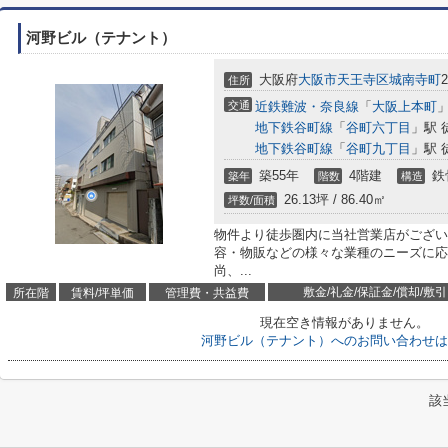
河野ビル（テナント）
大阪府
大阪市天王寺区
城南寺町
2
住所
交通
近鉄難波・奈良線
「
大阪上本町
」
地下鉄谷町線
「
谷町六丁目
」駅 
地下鉄谷町線
「
谷町九丁目
」駅 
築55年
4階建
鉄
築年
階数
構造
26.13坪 / 86.40㎡
坪数/面積
物件より徒歩圏内に当社営業店がござい
容・物販などの様々な業種のニーズに応
尚、...
敷金/礼金/保証金/償却/敷引
所在階
賃料/坪単価
管理費・共益費
現在空き情報がありません。
河野ビル（テナント）へのお問い合わせは
該