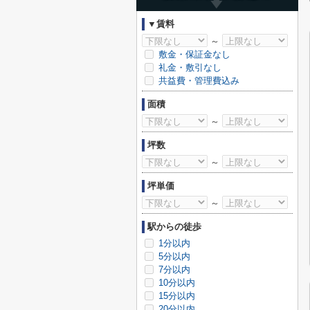
▼賃料
～
敷金・保証金なし
礼金・敷引なし
共益費・管理費込み
面積
～
坪数
～
坪単価
～
駅からの徒歩
1分以内
5分以内
7分以内
10分以内
15分以内
20分以内