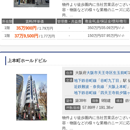
物件より徒歩圏内に当社営業店がござい
容・物販などの様々な業種のニーズに応
尚、...
敷金/礼金/保証金/償却/敷引
所在階
賃料/坪単価
管理費・共益費
35
万
900
円
1階
-
350万円
/
35.09万円
/
-
/
-
/
-
/
1.79
万円
37
万
9,500
円
1階
-
150万円
/
37.95万円
/
-
/
-
/
-
/
1.77
万円
上本町ホールドビル
大阪府
大阪市天王寺区
生玉前町
1
住所
交通
地下鉄谷町線
「
谷町九丁目
」駅 
近鉄難波・奈良線
「
大阪上本町
」
地下鉄谷町線
「
四天王寺前夕陽
築38年
9階建
鉄
築年
階数
構造
57.89坪 / 191.38㎡
坪数/面積
物件より徒歩圏内に当社営業店がござい
容・物販などの様々な業種のニーズに応
尚、...