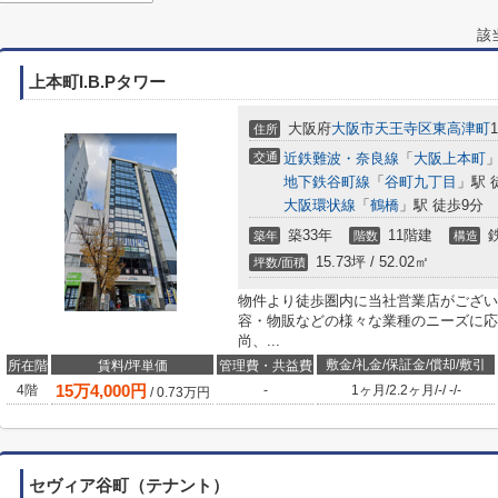
該
上本町I.B.Pタワー
大阪府
大阪市天王寺区
東高津町
1
住所
交通
近鉄難波・奈良線
「
大阪上本町
」
地下鉄谷町線
「
谷町九丁目
」駅 
大阪環状線
「
鶴橋
」駅 徒歩9分
築33年
11階建
築年
階数
構造
15.73坪 / 52.02㎡
坪数/面積
物件より徒歩圏内に当社営業店がござい
容・物販などの様々な業種のニーズに応
尚、...
敷金/礼金/保証金/償却/敷引
所在階
賃料/坪単価
管理費・共益費
15
万
4,000
円
4階
-
1ヶ月
/
2.2ヶ月
/
-
/
-
/
-
/
0.73
万円
セヴィア谷町（テナント）