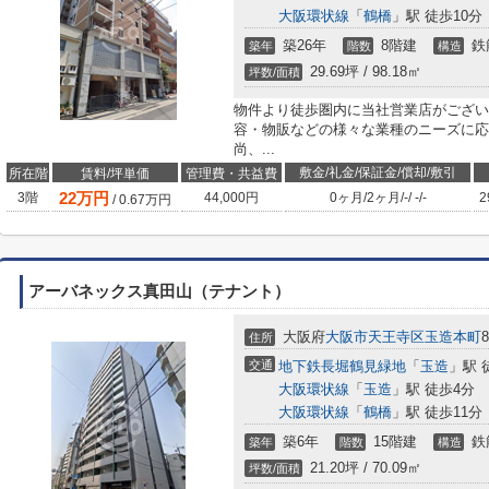
大阪環状線
「
鶴橋
」駅 徒歩10分
築26年
8階建
鉄
築年
階数
構造
29.69坪 / 98.18㎡
坪数/面積
物件より徒歩圏内に当社営業店がござい
容・物販などの様々な業種のニーズに応
尚、...
敷金/礼金/保証金/償却/敷引
所在階
賃料/坪単価
管理費・共益費
22
万円
3階
44,000円
0ヶ月
/
2ヶ月
/
-
/
-
/
-
2
/
0.67
万円
アーバネックス真田山（テナント）
大阪府
大阪市天王寺区
玉造本町
8
住所
交通
地下鉄長堀鶴見緑地
「
玉造
」駅 
大阪環状線
「
玉造
」駅 徒歩4分
大阪環状線
「
鶴橋
」駅 徒歩11分
築6年
15階建
鉄
築年
階数
構造
21.20坪 / 70.09㎡
坪数/面積