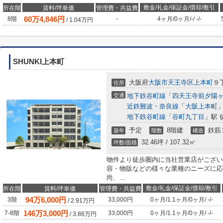
敷金/礼金/保証金/償却/敷引
所在階
賃料/坪単価
管理費・共益費
60
万
4,846
円
8階
-
4ヶ月
/
0ヶ月
/
-
/
-
/
-
/
1.04
万円
SHUNKI上本町
大阪府
大阪市天王寺区
上本町
９
住所
交通
地下鉄谷町線
「
四天王寺前夕陽
近鉄難波・奈良線
「
大阪上本町
」
地下鉄谷町線
「
谷町九丁目
」駅 
予定
8階建
鉄筋
築年
階数
構造
32.46坪 / 107.32㎡
坪数/面積
物件より徒歩圏内に当社営業店がござい
容・物販などの様々な業種のニーズに応
尚、...
敷金/礼金/保証金/償却/敷引
所在階
賃料/坪単価
管理費・共益費
94
万
6,000
円
3階
33,000円
0ヶ月
/
1.1ヶ月
/
0ヶ月
/
-
/
-
/
2.91
万円
146
万
3,000
円
7-8階
33,000円
0ヶ月
/
1.1ヶ月
/
0ヶ月
/
-
/
-
/
3.86
万円