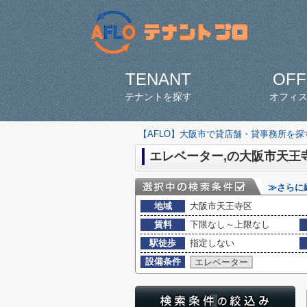
TENANT
OFF
テナントを探す
オフィ
【AFLO】大阪市で貸店舗・貸事務所を
エレベーター,の大阪市天王
≫さらに
地域
大阪市天王寺区
賃料
下限なし～上限なし
駅徒歩
指定しない
設備条件
エレベーター