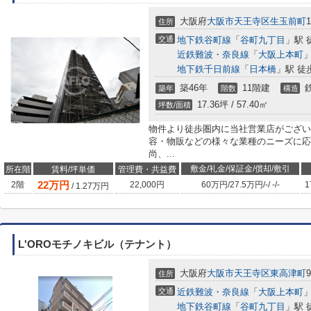
大阪府
大阪市天王寺区
生玉前町
1
住所
交通
地下鉄谷町線
「
谷町九丁目
」駅 
近鉄難波・奈良線
「
大阪上本町
」
地下鉄千日前線
「
日本橋
」駅 徒
築46年
11階建
築年
階数
構造
17.36坪 / 57.40㎡
坪数/面積
物件より徒歩圏内に当社営業店がござい
容・物販などの様々な業種のニーズに応
尚、...
敷金/礼金/保証金/償却/敷引
所在階
賃料/坪単価
管理費・共益費
22
万円
2階
22,000円
60万円
/
27.5万円
/
-
/
-
/
-
1
/
1.27
万円
L'OROモチノキビル（テナント）
大阪府
大阪市天王寺区
東高津町
9
住所
交通
近鉄難波・奈良線
「
大阪上本町
」
地下鉄谷町線
「
谷町九丁目
」駅 