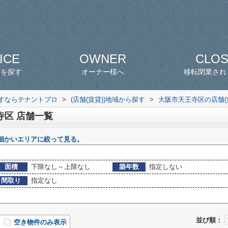
ICE
OWNER
CLO
スを探す
オーナー様へ
移転閉業され
探すならテナントプロ
>
(店舗(賃貸))地域から探す
>
大阪市天王寺区の店舗(
寺区 店舗一覧
細かいエリアに絞って見る。
面積
下限なし～上限なし
築年数
指定しない
間取り
指定なし
並び順：
空き物件のみ表示