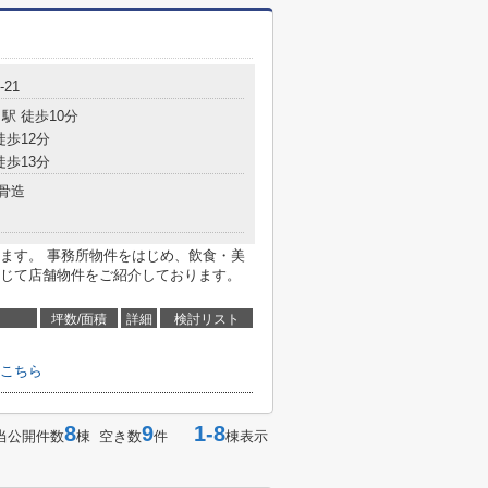
-21
駅 徒歩10分
徒歩12分
徒歩13分
骨造
ます。 事務所物件をはじめ、飲食・美
じて店舗物件をご紹介しております。
坪数/面積
詳細
検討リスト
こちら
8
9
1-8
当公開件数
棟 空き数
件
棟表示