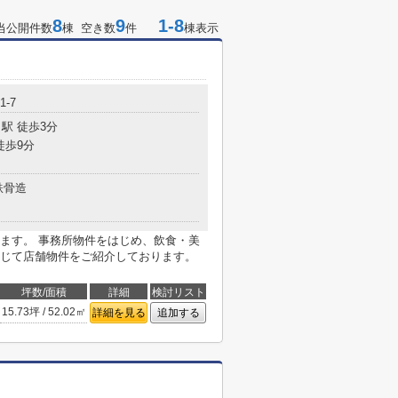
8
9
1-8
当公開件数
棟 空き数
件
棟表示
1-7
駅 徒歩3分
徒歩9分
鉄骨造
ます。 事務所物件をはじめ、飲食・美
じて店舗物件をご紹介しております。
坪数/面積
詳細
検討リスト
15.73坪 / 52.02㎡
詳細を見る
追加する