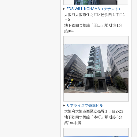
FDS WILL KOHAMA（テナント）
大阪府大阪市住之江区粉浜西１丁目1
－5
地下鉄四つ橋線「玉出」駅 徒歩1分
築9年
リアライズ立売堀ビル
大阪府大阪市西区立売堀１丁目2-23
地下鉄四つ橋線「本町」駅 徒歩3分
築1年未満