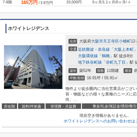
165
万円
7-8階
33,000円
0ヶ月
/
1.1ヶ月
/
0ヶ月
/
-
/
-
/
3.9
万円
ホワイトレジデンス
大阪府
大阪市天王寺区
小橋町
12-
住所
交通
近鉄難波・奈良線
「
大阪上本町
」
大阪環状線
「
鶴橋
」駅 徒歩8分
地下鉄谷町線
「
谷町九丁目
」駅 
築52年
11階建
築年
階数
構造
16.91坪 / 55.91㎡
坪数/面積
物件より徒歩圏内に当社営業店がござい
容・物販などの様々な業種のニーズに応
尚、...
敷金/礼金/保証金/償却/敷引
所在階
賃料/坪単価
管理費・共益費
現在空き情報がありません。
ホワイトレジデンスへのお問い合わせは