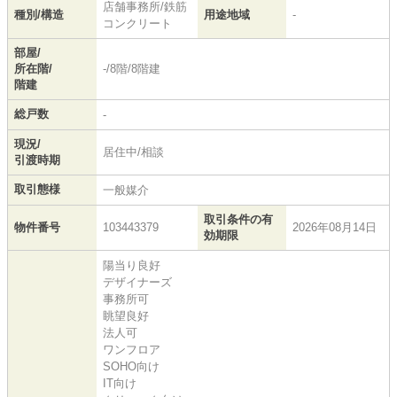
店舗事務所/鉄筋
種別/構造
用途地域
-
コンクリート
部屋/
所在階/
-/8階/8階建
階建
総戸数
-
現況/
居住中/相談
引渡時期
取引態様
一般媒介
取引条件の有
物件番号
103443379
2026年08月14日
効期限
陽当り良好
デザイナーズ
事務所可
眺望良好
法人可
ワンフロア
SOHO向け
IT向け