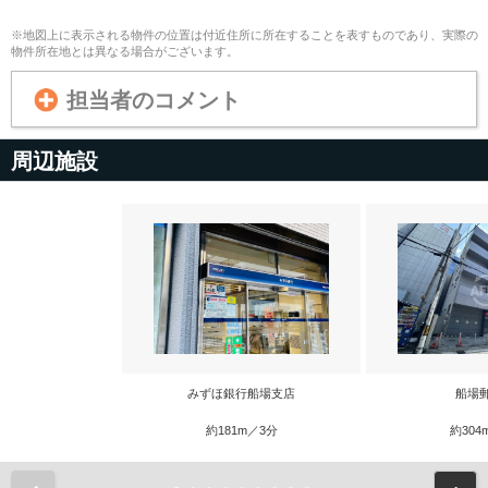
※地図上に表示される物件の位置は付近住所に所在することを表すものであり、実際の
物件所在地とは異なる場合がございます。
担当者のコメント
周辺施設
みずほ銀行船場支店
船場
約181m／3分
約304