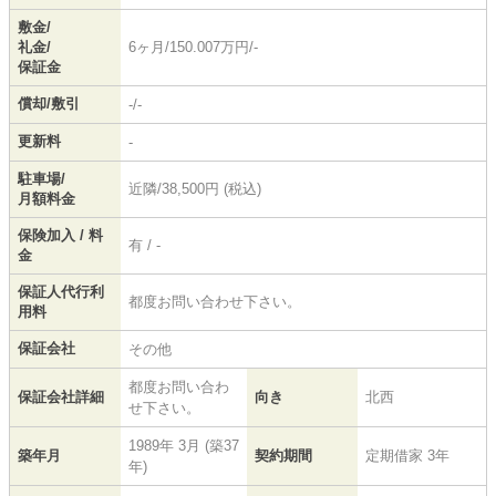
敷金/
礼金/
6ヶ月/150.007万円/-
保証金
償却/敷引
-/-
更新料
-
駐車場/
近隣/38,500円 (税込)
月額料金
保険加入 / 料
有 / -
金
保証人代行利
都度お問い合わせ下さい。
用料
保証会社
その他
都度お問い合わ
保証会社詳細
向き
北西
せ下さい。
1989年 3月 (築37
築年月
契約期間
定期借家 3年
年)