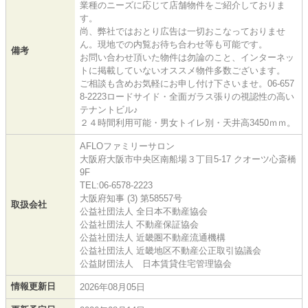
業種のニーズに応じて店舗物件をご紹介しておりま
す。
尚、弊社ではおとり広告は一切おこなっておりませ
ん。現地での内覧お待ち合わせ等も可能です。
備考
お問い合わせ頂いた物件は勿論のこと、インターネッ
トに掲載していないオススメ物件多数ございます。
ご相談も含めお気軽にお申し付け下さいませ。06-657
8-2223ロードサイド・全面ガラス張りの視認性の高い
テナントビル♪
２４時間利用可能・男女トイレ別・天井高3450ｍｍ。
AFLOファミリーサロン
大阪府大阪市中央区南船場３丁目5-17 クオーツ心斎橋
9F
TEL:06-6578-2223
大阪府知事 (3) 第58557号
取扱会社
公益社団法人 全日本不動産協会
公益社団法人 不動産保証協会
公益社団法人 近畿圏不動産流通機構
公益社団法人 近畿地区不動産公正取引協議会
公益財団法人 日本賃貸住宅管理協会
情報更新日
2026年08月05日