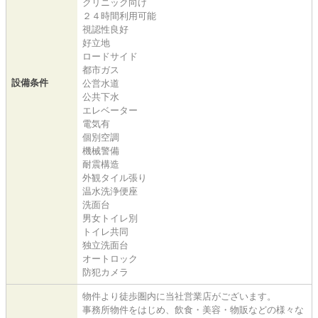
クリニック向け
２４時間利用可能
視認性良好
好立地
ロードサイド
都市ガス
設備条件
公営水道
公共下水
エレベーター
電気有
個別空調
機械警備
耐震構造
外観タイル張り
温水洗浄便座
洗面台
男女トイレ別
トイレ共同
独立洗面台
オートロック
防犯カメラ
物件より徒歩圏内に当社営業店がございます。
事務所物件をはじめ、飲食・美容・物販などの様々な