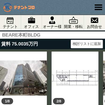
テナント
オフィス
オーナー様
開業・移転
お問合せ
BEARE本町BLDG
賃料
75.0035
万円
検討リストに追加
1/8
2/8