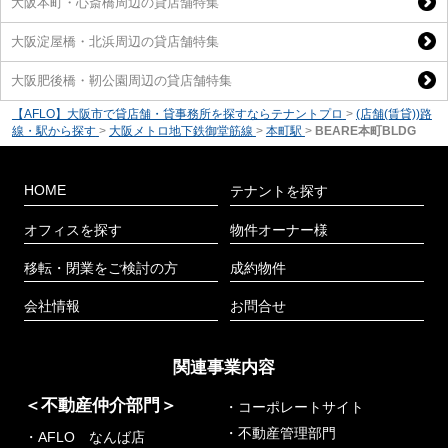
大阪本町・心斎橋周辺の貸店舗特集
大阪淀屋橋・北浜周辺の貸店舗特集
大阪肥後橋・靭公園周辺の貸店舗特集
【AFLO】大阪市で貸店舗・貸事務所を探すならテナントプロ
>
(店舗(賃貸))路
線・駅から探す
>
大阪メトロ地下鉄御堂筋線
>
本町駅
>
BEARE本町BLDG
HOME
テナントを探す
オフィスを探す
物件オーナー様
移転・閉業をご検討の方
成約物件
会社情報
お問合せ
関連事業内容
＜不動産仲介部門＞
・コーポレートサイト
・不動産管理部門
・AFLO なんば店