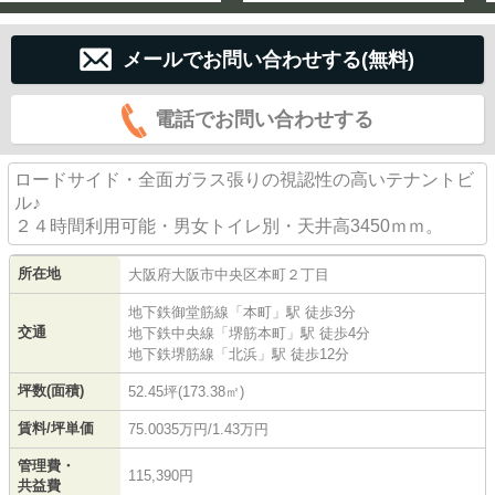
メールでお問い合わせする(無料)
電話でお問い合わせする
ロードサイド・全面ガラス張りの視認性の高いテナントビ
ル♪
２４時間利用可能・男女トイレ別・天井高3450ｍｍ。
所在地
大阪府
大阪市中央区
本町
２丁目
地下鉄御堂筋線
「
本町
」駅 徒歩3分
交通
地下鉄中央線
「
堺筋本町
」駅 徒歩4分
地下鉄堺筋線
「
北浜
」駅 徒歩12分
坪数(面積)
52.45坪(173.38㎡)
賃料/坪単価
75.0035万円/1.43万円
管理費・
115,390円
共益費