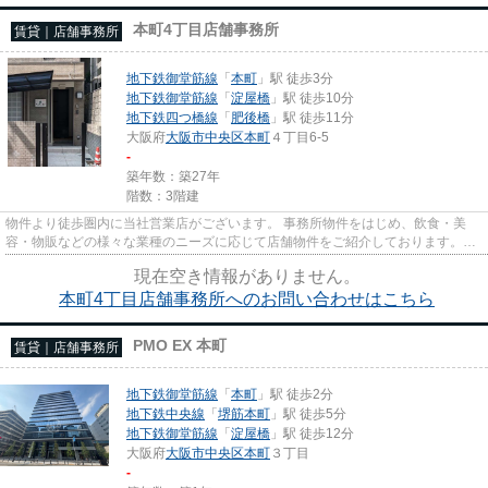
本町4丁目店舗事務所
賃貸｜店舗事務所
地下鉄御堂筋線
「
本町
」駅 徒歩3分
地下鉄御堂筋線
「
淀屋橋
」駅 徒歩10分
地下鉄四つ橋線
「
肥後橋
」駅 徒歩11分
大阪府
大阪市中央区
本町
４丁目6-5
-
築年数：築27年
階数：3階建
物件より徒歩圏内に当社営業店がございます。 事務所物件をはじめ、飲食・美
容・物販などの様々な業種のニーズに応じて店舗物件をご紹介しております。
尚、弊社ではおとり広告は一切...
現在空き情報がありません。
本町4丁目店舗事務所へのお問い合わせはこちら
PMO EX 本町
賃貸｜店舗事務所
地下鉄御堂筋線
「
本町
」駅 徒歩2分
地下鉄中央線
「
堺筋本町
」駅 徒歩5分
地下鉄御堂筋線
「
淀屋橋
」駅 徒歩12分
大阪府
大阪市中央区
本町
３丁目
-