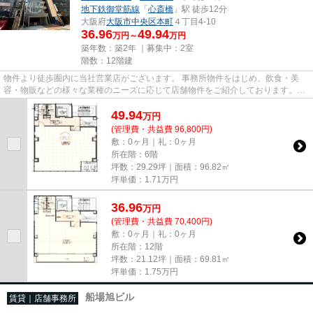
地下鉄御堂筋線
「
心斎橋
」駅 徒歩12分
大阪府
大阪市中央区
本町
４丁目4-10
36.96
49.94
万円～
万円
築年数：築2年 ｜募集中：
2室
階数：12階建
物件より徒歩圏内に当社営業店がございます。 事務所物件をはじめ、飲食・美
容・物販などの様々な業種のニーズに応じて店舗物件をご紹介しております。
尚、弊社ではおとり広告は一切...
49.94
万
円
(管理費・共益費 96,800円)
敷：0ヶ月｜礼：0ヶ月
所在階：6階
坪数：29.29坪｜面積：96.82㎡
坪単価：
1.71
万円
36.96
万
円
(管理費・共益費 70,400円)
敷：0ヶ月｜礼：0ヶ月
所在階：12階
坪数：21.12坪｜面積：69.81㎡
坪単価：
1.75
万円
船場旭ビル
賃貸｜店舗事務所