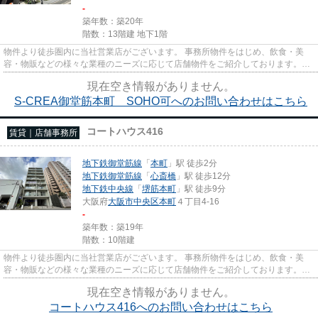
-
築年数：築20年
階数：13階建 地下1階
物件より徒歩圏内に当社営業店がございます。 事務所物件をはじめ、飲食・美
容・物販などの様々な業種のニーズに応じて店舗物件をご紹介しております。
尚、弊社ではおとり広告は一切...
現在空き情報がありません。
S-CREA御堂筋本町 SOHO可へのお問い合わせはこちら
コートハウス416
賃貸｜店舗事務所
地下鉄御堂筋線
「
本町
」駅 徒歩2分
地下鉄御堂筋線
「
心斎橋
」駅 徒歩12分
地下鉄中央線
「
堺筋本町
」駅 徒歩9分
大阪府
大阪市中央区
本町
４丁目4-16
-
築年数：築19年
階数：10階建
物件より徒歩圏内に当社営業店がございます。 事務所物件をはじめ、飲食・美
容・物販などの様々な業種のニーズに応じて店舗物件をご紹介しております。
尚、弊社ではおとり広告は一切...
現在空き情報がありません。
コートハウス416へのお問い合わせはこちら