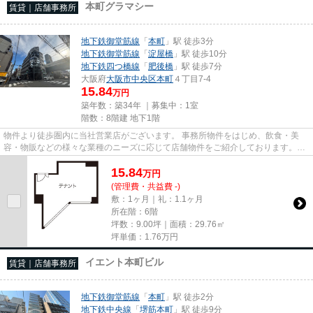
本町グラマシー
賃貸｜店舗事務所
地下鉄御堂筋線
「
本町
」駅 徒歩3分
地下鉄御堂筋線
「
淀屋橋
」駅 徒歩10分
地下鉄四つ橋線
「
肥後橋
」駅 徒歩7分
大阪府
大阪市中央区
本町
４丁目7-4
15.84
万円
築年数：築34年 ｜募集中：
1室
階数：8階建 地下1階
物件より徒歩圏内に当社営業店がございます。 事務所物件をはじめ、飲食・美
容・物販などの様々な業種のニーズに応じて店舗物件をご紹介しております。
尚、弊社ではおとり広告は一切...
15.84
万
円
(管理費・共益費 -)
敷：1ヶ月｜礼：1.1ヶ月
所在階：6階
坪数：9.00坪｜面積：29.76㎡
坪単価：
1.76
万円
イエント本町ビル
賃貸｜店舗事務所
地下鉄御堂筋線
「
本町
」駅 徒歩2分
地下鉄中央線
「
堺筋本町
」駅 徒歩9分