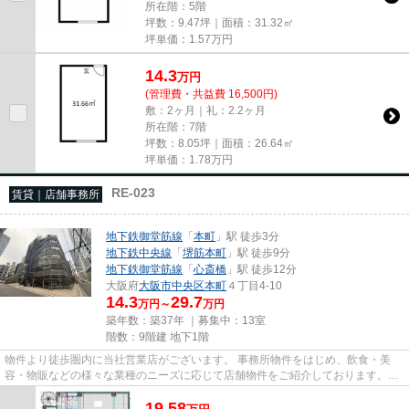
所在階：5階
坪数：9.47坪｜面積：31.32㎡
坪単価：
1.57
万円
14.3
万
円
(管理費・共益費 16,500円)
敷：2ヶ月｜礼：2.2ヶ月
所在階：7階
坪数：8.05坪｜面積：26.64㎡
坪単価：
1.78
万円
RE-023
賃貸｜店舗事務所
地下鉄御堂筋線
「
本町
」駅 徒歩3分
地下鉄中央線
「
堺筋本町
」駅 徒歩9分
地下鉄御堂筋線
「
心斎橋
」駅 徒歩12分
大阪府
大阪市中央区
本町
４丁目4-10
14.3
29.7
万円～
万円
築年数：築37年 ｜募集中：
13室
階数：9階建 地下1階
物件より徒歩圏内に当社営業店がございます。 事務所物件をはじめ、飲食・美
容・物販などの様々な業種のニーズに応じて店舗物件をご紹介しております。
尚、弊社ではおとり広告は一切...
19.58