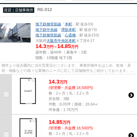
RE-012
賃貸｜店舗事務所
地下鉄御堂筋線
「
本町
」駅 徒歩3分
地下鉄中央線
「
堺筋本町
」駅 徒歩7分
地下鉄御堂筋線
「
心斎橋
」駅 徒歩15分
大阪府
大阪市中央区
本町
４丁目4-17
14.3
14.85
万円～
万円
築年数：築49年 ｜募集中：
3室
階数：10階建 地下1階
物件より徒歩圏内に当社営業店がございます。 事務所物件をはじめ、飲食・美
容・物販などの様々な業種のニーズに応じて店舗物件をご紹介しております。
尚、弊社ではおとり広告は一切...
14.3
万
円
(管理費・共益費 16,500円)
敷：2ヶ月｜礼：2.2ヶ月
所在階：3階
坪数：8.05坪｜面積：26.64㎡
坪単価：
1.78
万円
14.85
万
円
(管理費・共益費 16,500円)
敷：2ヶ月｜礼：2.2ヶ月