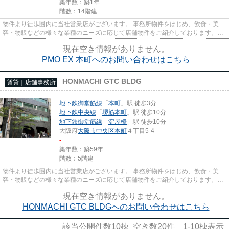
築年数：築1年
階数：14階建
物件より徒歩圏内に当社営業店がございます。 事務所物件をはじめ、飲食・美
容・物販などの様々な業種のニーズに応じて店舗物件をご紹介しております。
尚、弊社ではおとり広告は一切...
現在空き情報がありません。
PMO EX 本町へのお問い合わせはこちら
HONMACHI GTC BLDG
賃貸｜店舗事務所
地下鉄御堂筋線
「
本町
」駅 徒歩3分
地下鉄中央線
「
堺筋本町
」駅 徒歩10分
地下鉄御堂筋線
「
淀屋橋
」駅 徒歩10分
大阪府
大阪市中央区
本町
４丁目5-4
-
築年数：築59年
階数：5階建
物件より徒歩圏内に当社営業店がございます。 事務所物件をはじめ、飲食・美
容・物販などの様々な業種のニーズに応じて店舗物件をご紹介しております。
尚、弊社ではおとり広告は一切...
現在空き情報がありません。
HONMACHI GTC BLDGへのお問い合わせはこちら
該当公開件数
10
棟 空き数
20
件
1-10
棟表示