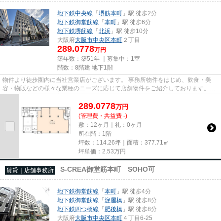
地下鉄中央線
「
堺筋本町
」駅 徒歩2分
地下鉄御堂筋線
「
本町
」駅 徒歩6分
地下鉄堺筋線
「
北浜
」駅 徒歩10分
大阪府
大阪市中央区
本町
２丁目
289.0778
万円
築年数：築51年 ｜募集中：
1室
階数：8階建 地下1階
物件より徒歩圏内に当社営業店がございます。 事務所物件をはじめ、飲食・美
容・物販などの様々な業種のニーズに応じて店舗物件をご紹介しております。
尚、弊社ではおとり広告は一切...
289.0778
万
円
(管理費・共益費 -)
敷：12ヶ月｜礼：0ヶ月
所在階：1階
坪数：114.26坪｜面積：377.71㎡
坪単価：
2.53
万円
S-CREA御堂筋本町 SOHO可
賃貸｜店舗事務所
地下鉄御堂筋線
「
本町
」駅 徒歩4分
地下鉄御堂筋線
「
淀屋橋
」駅 徒歩8分
地下鉄四つ橋線
「
肥後橋
」駅 徒歩8分
大阪府
大阪市中央区
本町
４丁目6-25