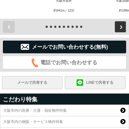
大阪市役所
大阪淡路
約941m／12分
約188
前
メールでお問い合わせする(無料)
電話でお問い合わせする
メールで共有する
LINEで共有する
こだわり特集
大阪市内の医療・介護・福祉物件特集
大阪市内の物販・サービス物件特集