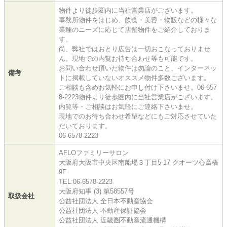
物件より徒歩圏内に当社営業店がございます。
事務所物件をはじめ、飲食・美容・物販などの様々な
業種のニーズに応じて店舗物件をご紹介しておりま
す。
尚、弊社ではおとり広告は一切おこなっておりませ
ん。現地での内覧お待ち合わせ等も可能です。
お問い合わせ頂いた物件は勿論のこと、インターネッ
備考
トに掲載していないオススメ物件多数ございます。
ご相談も含めお気軽にお申し付け下さいませ。06-657
8-2223物件より徒歩圏内に当社営業店がございます。
内覧等・ご相談はお気軽にご連絡下さいませ。
現地でのお待ち合わせ希望などにもご対応させていた
だいております。
06-6578-2223
AFLOファミリーサロン
大阪府大阪市中央区南船場３丁目5-17 クオーツ心斎橋
9F
TEL:06-6578-2223
大阪府知事 (3) 第58557号
取扱会社
公益社団法人 全日本不動産協会
公益社団法人 不動産保証協会
公益社団法人 近畿圏不動産流通機構