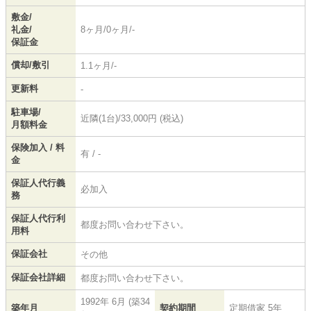
敷金/
礼金/
8ヶ月/0ヶ月/-
保証金
償却/敷引
1.1ヶ月/-
更新料
-
駐車場/
近隣(1台)/33,000円 (税込)
月額料金
保険加入 / 料
有 / -
金
保証人代行義
必加入
務
保証人代行利
都度お問い合わせ下さい。
用料
保証会社
その他
保証会社詳細
都度お問い合わせ下さい。
1992年 6月 (築34
築年月
契約期間
定期借家 5年