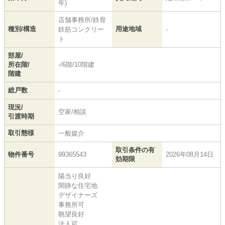
年)
店舗事務所/鉄骨
種別/構造
用途地域
鉄筋コンクリー
-
ト
部屋/
所在階/
-/6階/10階建
階建
総戸数
-
現況/
空家/相談
引渡時期
取引態様
一般媒介
取引条件の有
物件番号
99365543
2026年08月14日
効期限
陽当り良好
閑静な住宅地
デザイナーズ
事務所可
眺望良好
法人可