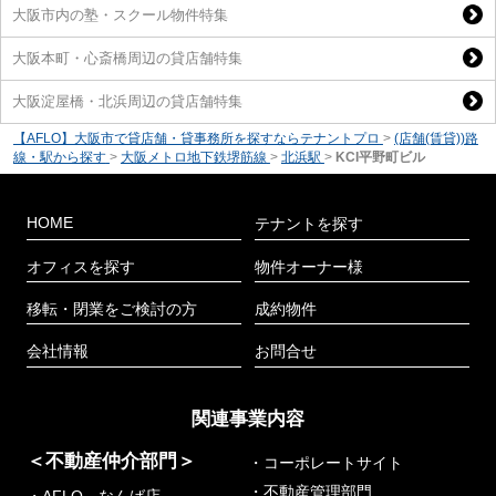
大阪市内の塾・スクール物件特集
大阪本町・心斎橋周辺の貸店舗特集
大阪淀屋橋・北浜周辺の貸店舗特集
【AFLO】大阪市で貸店舗・貸事務所を探すならテナントプロ
>
(店舗(賃貸))路
線・駅から探す
>
大阪メトロ地下鉄堺筋線
>
北浜駅
>
KCI平野町ビル
HOME
テナントを探す
オフィスを探す
物件オーナー様
移転・閉業をご検討の方
成約物件
会社情報
お問合せ
関連事業内容
＜不動産仲介部門＞
・コーポレートサイト
・不動産管理部門