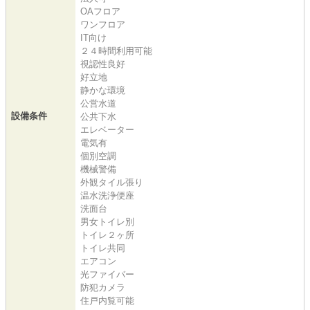
OAフロア
ワンフロア
IT向け
２４時間利用可能
視認性良好
好立地
静かな環境
公営水道
設備条件
公共下水
エレベーター
電気有
個別空調
機械警備
外観タイル張り
温水洗浄便座
洗面台
男女トイレ別
トイレ２ヶ所
トイレ共同
エアコン
光ファイバー
防犯カメラ
住戸内覧可能