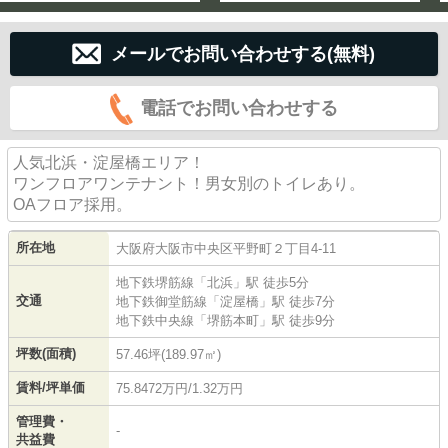
メールでお問い合わせする(無料)
電話でお問い合わせする
人気北浜・淀屋橋エリア！
ワンフロアワンテナント！男女別のトイレあり。
OAフロア採用。
所在地
大阪府
大阪市中央区
平野町
２丁目4-11
地下鉄堺筋線
「
北浜
」駅 徒歩5分
交通
地下鉄御堂筋線
「
淀屋橋
」駅 徒歩7分
地下鉄中央線
「
堺筋本町
」駅 徒歩9分
坪数(面積)
57.46坪(189.97㎡)
賃料/坪単価
75.8472万円/1.32万円
管理費・
-
共益費