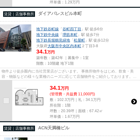
坪単価：
1.29
万円
ダイアパレスビル本町
賃貸｜店舗事務所
地下鉄谷町線
「
谷町四丁目
」駅 徒歩6分
地下鉄中央線
「
堺筋本町
」駅 徒歩7分
地下鉄長堀鶴見緑地
「
松屋町
」駅 徒歩12分
大阪府
大阪市中央区
内本町
２丁目3-8
34.1
万円
築年数：築42年 ｜募集中：
1室
階数：10階建 地下1階
物件より徒歩圏内に当社営業店がございます。 事務所物件をはじめ、飲食・美
容・物販などの様々な業種のニーズに応じて店舗物件をご紹介しております。
尚、弊社ではおとり広告は一切...
34.1
万
円
(管理費・共益費 11,000円)
敷：102.3万円｜礼：34.1万円
所在階：1階
坪数：20.39坪｜面積：67.42㎡
坪単価：
1.67
万円
ACN天満橋ビル
賃貸｜店舗事務所