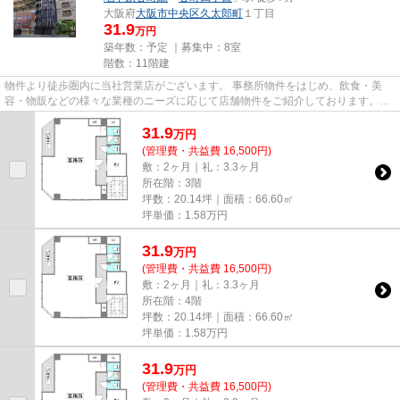
大阪府
大阪市中央区
久太郎町
１丁目
31.9
万円
築年数：予定 ｜募集中：
8室
階数：11階建
物件より徒歩圏内に当社営業店がございます。 事務所物件をはじめ、飲食・美
容・物販などの様々な業種のニーズに応じて店舗物件をご紹介しております。
尚、弊社ではおとり広告は一切...
31.9
万
円
(管理費・共益費 16,500円)
敷：2ヶ月｜礼：3.3ヶ月
所在階：3階
坪数：20.14坪｜面積：66.60㎡
坪単価：
1.58
万円
31.9
万
円
(管理費・共益費 16,500円)
敷：2ヶ月｜礼：3.3ヶ月
所在階：4階
坪数：20.14坪｜面積：66.60㎡
坪単価：
1.58
万円
31.9
万
円
(管理費・共益費 16,500円)