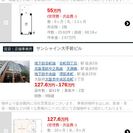
尚、弊社ではおとり広告は一切...
55
万
円
(管理費・共益費 -)
敷：6ヶ月｜礼：1.1ヶ月
所在階：1階
坪数：20.62坪｜面積：68.19㎡
坪単価：
2.67
万円
サンシャイン大手前ビル
賃貸｜店舗事務所
地下鉄谷町線
「
谷町四丁目
」駅 徒歩2分
京阪電鉄中之島線
「
天満橋
」駅 徒歩8分
地下鉄中央線
「
堺筋本町
」駅 徒歩15分
大阪府
大阪市中央区
谷町
２丁目
127.6
176
万円～
万円
築年数：築41年 ｜募集中：
2室
階数：9階建
物件より徒歩圏内に当社営業店がございます。 事務所物件をはじめ、飲食・美
容・物販などの様々な業種のニーズに応じて店舗物件をご紹介しております。
尚、弊社ではおとり広告は一切...
127.6
万
円
(管理費・共益費 -)
敷：10ヶ月｜礼：0ヶ月