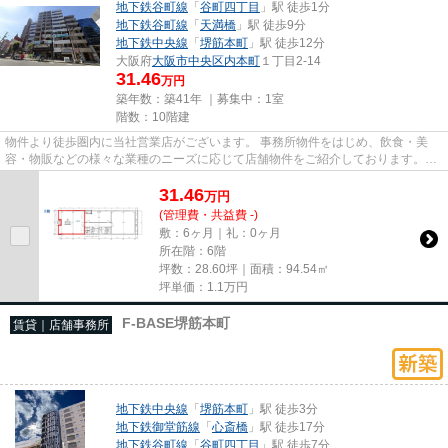
地下鉄谷町線
「
谷町四丁目
」駅 徒歩1分
地下鉄谷町線
「
天満橋
」駅 徒歩9分
地下鉄中央線
「
堺筋本町
」駅 徒歩12分
大阪府
大阪市中央区
内本町
１丁目2-14
31.46
万円
築年数：築41年 ｜募集中：
1室
階数：10階建
物件より徒歩圏内に当社営業店がございます。 事務所物件をはじめ、飲食・美
容・物販などの様々な業種のニーズに応じて店舗物件をご紹介しております。
尚、弊社ではおとり広告は一切...
31.46
万
円
(管理費・共益費 -)
敷：6ヶ月｜礼：0ヶ月
所在階：6階
坪数：28.60坪｜面積：94.54㎡
坪単価：
1.1
万円
F-BASE堺筋本町
賃貸｜店舗事務所
地下鉄中央線
「
堺筋本町
」駅 徒歩3分
地下鉄御堂筋線
「
心斎橋
」駅 徒歩17分
地下鉄谷町線
「
谷町四丁目
」駅 徒歩7分