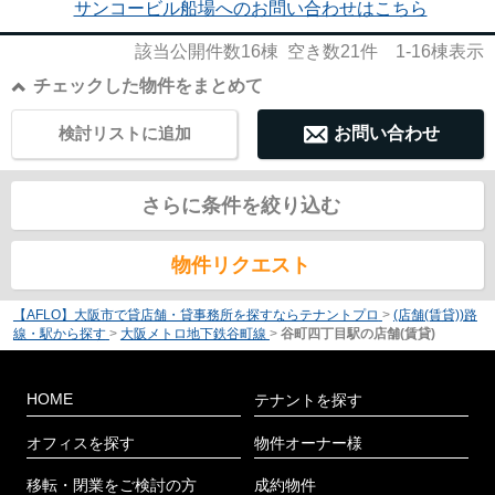
サンコービル船場へのお問い合わせはこちら
該当公開件数
16
棟 空き数
21
件
1-16
棟表示
チェックした物件をまとめて
検討リストに追加
お問い合わせ
さらに条件を絞り込む
物件リクエスト
【AFLO】大阪市で貸店舗・貸事務所を探すならテナントプロ
>
(店舗(賃貸))路
線・駅から探す
>
大阪メトロ地下鉄谷町線
>
谷町四丁目駅の店舗(賃貸)
HOME
テナントを探す
オフィスを探す
物件オーナー様
移転・閉業をご検討の方
成約物件