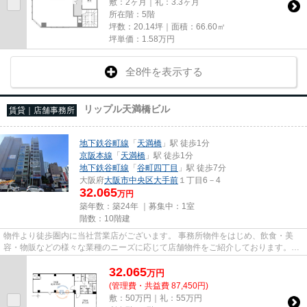
敷：2ヶ月｜礼：3.3ヶ月
所在階：5階
坪数：20.14坪｜面積：66.60㎡
坪単価：
1.58
万円
全8件を表示する
リップル天満橋ビル
賃貸｜店舗事務所
地下鉄谷町線
「
天満橋
」駅 徒歩1分
京阪本線
「
天満橋
」駅 徒歩1分
地下鉄谷町線
「
谷町四丁目
」駅 徒歩7分
大阪府
大阪市中央区
大手前
１丁目6－4
32.065
万円
築年数：築24年 ｜募集中：
1室
階数：10階建
物件より徒歩圏内に当社営業店がございます。 事務所物件をはじめ、飲食・美
容・物販などの様々な業種のニーズに応じて店舗物件をご紹介しております。
尚、弊社ではおとり広告は一切...
32.065
万
円
(管理費・共益費 87,450円)
敷：50万円｜礼：55万円