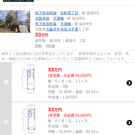
地下鉄谷町線
「
谷町四丁目
」駅 徒歩6分
京阪本線
「
天満橋
」駅 徒歩8分
地下鉄谷町線
「
天満橋
」駅 徒歩6分
大阪府
大阪市中央区
大手通
１丁目
33
万円
築年数：築20年 ｜募集中：
2室
階数：6階建
物件より徒歩圏内に当社営業店がございます。 事務所物件をはじめ、飲食・美
容・物販などの様々な業種のニーズに応じて店舗物件をご紹介しております。
尚、弊社ではおとり広告は一切...
33
万
円
(管理費・共益費 55,000円)
敷：6ヶ月｜礼：1.1ヶ月
所在階：3階
坪数：25.50坪｜面積：84.33㎡
坪単価：
1.29
万円
33
万
円
(管理費・共益費 55,000円)
敷：6ヶ月｜礼：1.1ヶ月
所在階：5階
坪数：25.50坪｜面積：84.33㎡