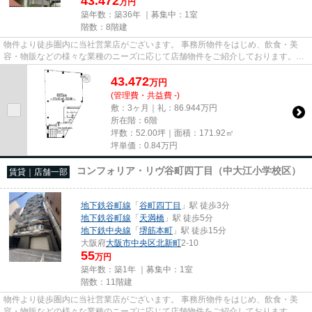
43.472
万円
築年数：築36年 ｜募集中：
1室
階数：8階建
物件より徒歩圏内に当社営業店がございます。 事務所物件をはじめ、飲食・美
容・物販などの様々な業種のニーズに応じて店舗物件をご紹介しております。
尚、弊社ではおとり広告は一切...
43.472
万
円
(管理費・共益費 -)
敷：3ヶ月｜礼：86.944万円
所在階：6階
坪数：52.00坪｜面積：171.92㎡
坪単価：
0.84
万円
コンフォリア・リヴ谷町四丁目（中大江小学校区）
賃貸｜店舗一部
地下鉄谷町線
「
谷町四丁目
」駅 徒歩3分
地下鉄谷町線
「
天満橋
」駅 徒歩5分
地下鉄中央線
「
堺筋本町
」駅 徒歩15分
大阪府
大阪市中央区
北新町
2-10
55
万円
築年数：築1年 ｜募集中：
1室
階数：11階建
物件より徒歩圏内に当社営業店がございます。 事務所物件をはじめ、飲食・美
容・物販などの様々な業種のニーズに応じて店舗物件をご紹介しております。