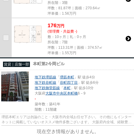
所在階：3階
坪数：81.87坪｜面積：270.64㎡
坪単価：
1.56
万円
176
万
円
(管理費・共益費 -)
敷：10ヶ月｜礼：0ヶ月
所在階：7階
坪数：113.31坪｜面積：374.57㎡
坪単価：
1.55
万円
本町第2今岡ビル
賃貸｜店舗一部
地下鉄堺筋線
「
堺筋本町
」駅 徒歩4分
地下鉄谷町線
「
谷町四丁目
」駅 徒歩6分
地下鉄御堂筋線
「
本町
」駅 徒歩10分
大阪府
大阪市中央区
本町橋
6－9
-
築年数：築41年
階数：11階建
堺筋本町エリアは勿論のこと・大阪市内全域お任せ下さい。 その他にもインター
ネットに掲載していないオススメ物件多数ございます。 大阪府内全域、経験豊富
なスタッフがご対応させて...
現在空き情報がありません。