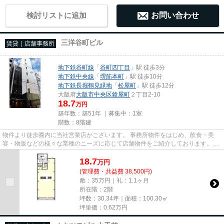
検討リストに追加
お問い合わせ
三洋谷町ビル
賃貸｜店舗事務所
地下鉄谷町線
「
谷町四丁目
」駅 徒歩3分
地下鉄中央線
「
堺筋本町
」駅 徒歩10分
地下鉄長堀鶴見緑地
「
松屋町
」駅 徒歩12分
大阪府
大阪市中央区
鎗屋町
２丁目2-10
18.7
万円
築年数：築51年 ｜募集中：
1室
階数：8階建
物件より徒歩圏内に当社営業店がございます。 事務所物件をはじめ、飲食・美
容・物販などの様々な業種のニーズに応じて店舗物件をご紹介しております。
尚、弊社ではおとり広告は一切...
18.7
万
円
(管理費・共益費 38,500円)
敷：35万円｜礼：1.1ヶ月
所在階：2階
坪数：30.34坪｜面積：100.30㎡
坪単価：
0.62
万円