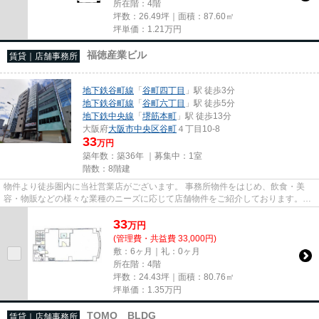
所在階：4階
坪数：26.49坪｜面積：87.60㎡
坪単価：
1.21
万円
福徳産業ビル
賃貸｜店舗事務所
地下鉄谷町線
「
谷町四丁目
」駅 徒歩3分
地下鉄谷町線
「
谷町六丁目
」駅 徒歩5分
地下鉄中央線
「
堺筋本町
」駅 徒歩13分
大阪府
大阪市中央区
谷町
４丁目10-8
33
万円
築年数：築36年 ｜募集中：
1室
階数：8階建
物件より徒歩圏内に当社営業店がございます。 事務所物件をはじめ、飲食・美
容・物販などの様々な業種のニーズに応じて店舗物件をご紹介しております。
尚、弊社ではおとり広告は一切...
33
万
円
(管理費・共益費 33,000円)
敷：6ヶ月｜礼：0ヶ月
所在階：4階
坪数：24.43坪｜面積：80.76㎡
坪単価：
1.35
万円
TOMO BLDG
賃貸｜店舗事務所