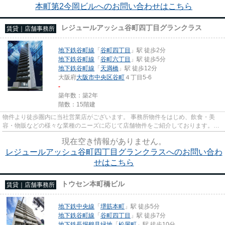
本町第2今岡ビルへのお問い合わせはこちら
レジュールアッシュ谷町四丁目グランクラス
賃貸｜店舗事務所
地下鉄谷町線
「
谷町四丁目
」駅 徒歩2分
地下鉄谷町線
「
谷町六丁目
」駅 徒歩5分
地下鉄谷町線
「
天満橋
」駅 徒歩12分
大阪府
大阪市中央区
谷町
４丁目5-6
-
築年数：築2年
階数：15階建
物件より徒歩圏内に当社営業店がございます。 事務所物件をはじめ、飲食・美
容・物販などの様々な業種のニーズに応じて店舗物件をご紹介しております。
尚、弊社ではおとり広告は一切...
現在空き情報がありません。
レジュールアッシュ谷町四丁目グランクラスへのお問い合わ
せはこちら
トウセン本町橋ビル
賃貸｜店舗事務所
地下鉄中央線
「
堺筋本町
」駅 徒歩5分
地下鉄谷町線
「
谷町四丁目
」駅 徒歩7分
地下鉄長堀鶴見緑地
「
松屋町
」駅 徒歩10分