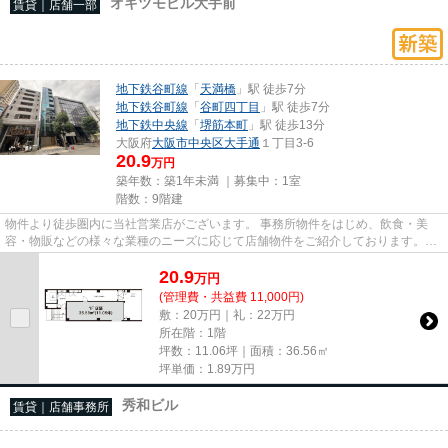
オキツモビル大手前
賃貸｜店舗一部
地下鉄谷町線
「
天満橋
」駅 徒歩7分
地下鉄谷町線
「
谷町四丁目
」駅 徒歩7分
地下鉄中央線
「
堺筋本町
」駅 徒歩13分
大阪府
大阪市中央区
大手通
１丁目3-6
20.9
万円
築年数：築1年未満 ｜募集中：
1室
階数：9階建
物件より徒歩圏内に当社営業店がございます。 事務所物件をはじめ、飲食・美
容・物販などの様々な業種のニーズに応じて店舗物件をご紹介しております。
尚、弊社ではおとり広告は一切...
20.9
万
円
(管理費・共益費 11,000円)
敷：20万円｜礼：22万円
所在階：1階
坪数：11.06坪｜面積：36.56㎡
坪単価：
1.89
万円
秀和ビル
賃貸｜店舗事務所