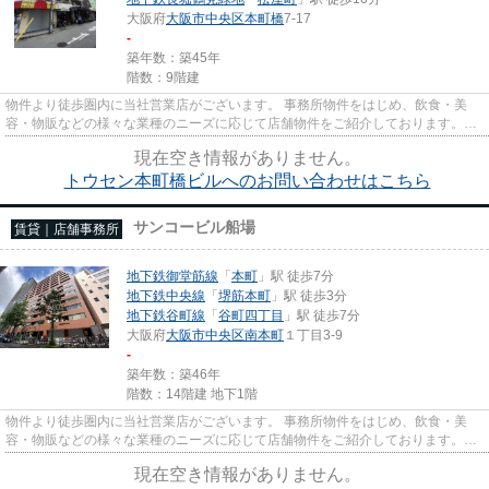
大阪府
大阪市中央区
本町橋
7-17
-
築年数：築45年
階数：9階建
物件より徒歩圏内に当社営業店がございます。 事務所物件をはじめ、飲食・美
容・物販などの様々な業種のニーズに応じて店舗物件をご紹介しております。
尚、弊社ではおとり広告は一切...
現在空き情報がありません。
トウセン本町橋ビルへのお問い合わせはこちら
サンコービル船場
賃貸｜店舗事務所
地下鉄御堂筋線
「
本町
」駅 徒歩7分
地下鉄中央線
「
堺筋本町
」駅 徒歩3分
地下鉄谷町線
「
谷町四丁目
」駅 徒歩7分
大阪府
大阪市中央区
南本町
１丁目3-9
-
築年数：築46年
階数：14階建 地下1階
物件より徒歩圏内に当社営業店がございます。 事務所物件をはじめ、飲食・美
容・物販などの様々な業種のニーズに応じて店舗物件をご紹介しております。
尚、弊社ではおとり広告は一切...
現在空き情報がありません。