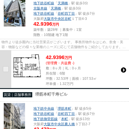
地下鉄谷町線
「
天満橋
」駅 徒歩3分
京阪本線
「
天満橋
」駅 徒歩3分
地下鉄谷町線
「
谷町四丁目
」駅 徒歩7分
大阪府
大阪市中央区
谷町
１丁目4-3
42.9396
万円
築年数：築28年 ｜募集中：
1室
階数：10階建 地下1階
物件より徒歩圏内に当社営業店がございます。 事務所物件をはじめ、飲食・美
容・物販などの様々な業種のニーズに応じて店舗物件をご紹介しております。
尚、弊社ではおとり広告は一切...
42.9396
万
円
(管理費・共益費 -)
敷：8ヶ月｜礼：0ヶ月
所在階：6階
坪数：32.53坪｜面積：107.53㎡
坪単価：
1.32
万円
堺筋本町千寿ビル
賃貸｜店舗事務所
地下鉄中央線
「
堺筋本町
」駅 徒歩5分
地下鉄谷町線
「
谷町四丁目
」駅 徒歩7分
地下鉄御堂筋線
「
本町
」駅 徒歩13分
大阪府
大阪市中央区
農人橋
３丁目2-7