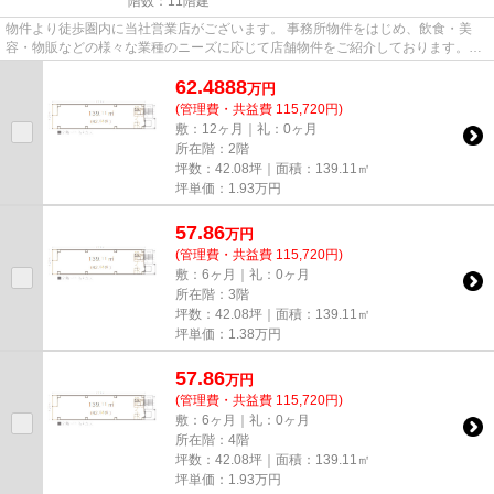
階数：11階建
物件より徒歩圏内に当社営業店がございます。 事務所物件をはじめ、飲食・美
容・物販などの様々な業種のニーズに応じて店舗物件をご紹介しております。
尚、弊社ではおとり広告は一切...
62.4888
万
円
(管理費・共益費 115,720円)
敷：12ヶ月｜礼：0ヶ月
所在階：2階
坪数：42.08坪｜面積：139.11㎡
坪単価：
1.93
万円
57.86
万
円
(管理費・共益費 115,720円)
敷：6ヶ月｜礼：0ヶ月
所在階：3階
坪数：42.08坪｜面積：139.11㎡
坪単価：
1.38
万円
57.86
万
円
(管理費・共益費 115,720円)
敷：6ヶ月｜礼：0ヶ月
所在階：4階
坪数：42.08坪｜面積：139.11㎡
坪単価：
1.93
万円