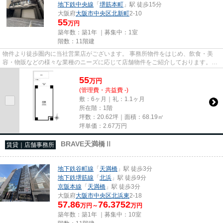
地下鉄中央線
「
堺筋本町
」駅 徒歩15分
大阪府
大阪市中央区
北新町
2-10
55
万円
築年数：築1年 ｜募集中：
1室
階数：11階建
物件より徒歩圏内に当社営業店がございます。 事務所物件をはじめ、飲食・美
容・物販などの様々な業種のニーズに応じて店舗物件をご紹介しております。
尚、弊社ではおとり広告は一切...
55
万
円
(管理費・共益費 -)
敷：6ヶ月｜礼：1.1ヶ月
所在階：1階
坪数：20.62坪｜面積：68.19㎡
坪単価：
2.67
万円
BRAVE天満橋Ⅱ
賃貸｜店舗事務所
地下鉄谷町線
「
天満橋
」駅 徒歩3分
地下鉄堺筋線
「
北浜
」駅 徒歩9分
京阪本線
「
天満橋
」駅 徒歩3分
大阪府
大阪市中央区
北浜東
2-18
57.86
76.3752
万円～
万円
築年数：築1年 ｜募集中：
10室