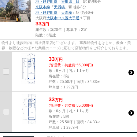
地下鉄谷町線
「
谷町四丁目
」駅 徒歩6分
京阪本線
「
天満橋
」駅 徒歩8分
地下鉄谷町線
「
天満橋
」駅 徒歩6分
大阪府
大阪市中央区
大手通
１丁目
33
万円
築年数：築20年 ｜募集中：
2室
階数：6階建
物件より徒歩圏内に当社営業店がございます。 事務所物件をはじめ、飲食・美
容・物販などの様々な業種のニーズに応じて店舗物件をご紹介しております。
尚、弊社ではおとり広告は一切...
33
万
円
(管理費・共益費 55,000円)
敷：6ヶ月｜礼：1.1ヶ月
所在階：3階
坪数：25.50坪｜面積：84.33㎡
坪単価：
1.29
万円
33
万
円
(管理費・共益費 55,000円)
敷：6ヶ月｜礼：1.1ヶ月
所在階：5階
坪数：25.50坪｜面積：84.33㎡
坪単価：
1.29
万円