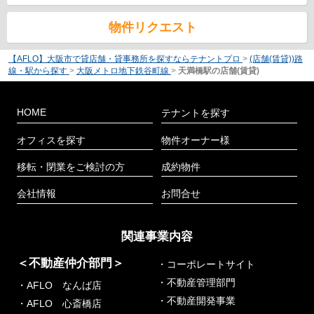
物件リクエスト
【AFLO】大阪市で貸店舗・貸事務所を探すならテナントプロ
>
(店舗(賃貸))路
線・駅から探す
>
大阪メトロ地下鉄谷町線
>
天満橋駅の店舗(賃貸)
HOME
テナントを探す
オフィスを探す
物件オーナー様
移転・閉業をご検討の方
成約物件
会社情報
お問合せ
関連事業内容
＜不動産仲介部門＞
・コーポレートサイト
・不動産管理部門
・AFLO なんば店
・不動産開発事業
・AFLO 心斎橋店