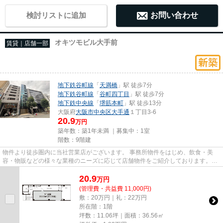
検討リストに追加
お問い合わせ
オキツモビル大手前
賃貸｜店舗一部
地下鉄谷町線
「
天満橋
」駅 徒歩7分
地下鉄谷町線
「
谷町四丁目
」駅 徒歩7分
地下鉄中央線
「
堺筋本町
」駅 徒歩13分
大阪府
大阪市中央区
大手通
１丁目3-6
20.9
万円
築年数：築1年未満 ｜募集中：
1室
階数：9階建
物件より徒歩圏内に当社営業店がございます。 事務所物件をはじめ、飲食・美
容・物販などの様々な業種のニーズに応じて店舗物件をご紹介しております。
尚、弊社ではおとり広告は一切...
20.9
万
円
(管理費・共益費 11,000円)
敷：20万円｜礼：22万円
所在階：1階
坪数：11.06坪｜面積：36.56㎡