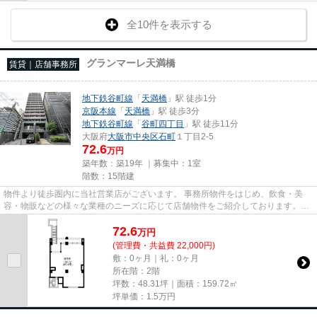
全10件を表示する
グランマーレ天満橋
賃貸｜店舗事務所
地下鉄谷町線
「
天満橋
」駅 徒歩1分
京阪本線
「
天満橋
」駅 徒歩3分
地下鉄谷町線
「
谷町四丁目
」駅 徒歩11分
大阪府
大阪市中央区
石町
１丁目2-5
72.6
万円
築年数：築19年 ｜募集中：
1室
階数：15階建
物件より徒歩圏内に当社営業店がございます。 事務所物件をはじめ、飲食・美
容・物販などの様々な業種のニーズに応じて店舗物件をご紹介しております。
尚、弊社ではおとり広告は一切...
72.6
万
円
(管理費・共益費 22,000円)
敷：0ヶ月｜礼：0ヶ月
所在階：2階
坪数：48.31坪｜面積：159.72㎡
坪単価：
1.5
万円