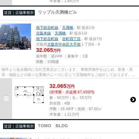
坪単価：
1.89
万円
リップル天満橋ビル
賃貸｜店舗事務所
地下鉄谷町線
「
天満橋
」駅 徒歩1分
京阪本線
「
天満橋
」駅 徒歩1分
地下鉄谷町線
「
谷町四丁目
」駅 徒歩7分
大阪府
大阪市中央区
大手前
１丁目6－4
32.065
万円
築年数：築24年 ｜募集中：
1室
階数：10階建
物件より徒歩圏内に当社営業店がございます。 事務所物件をはじめ、飲食・美
容・物販などの様々な業種のニーズに応じて店舗物件をご紹介しております。
尚、弊社ではおとり広告は一切...
32.065
万
円
(管理費・共益費 87,450円)
敷：50万円｜礼：55万円
所在階：4階
坪数：26.49坪｜面積：87.60㎡
坪単価：
1.21
万円
TOMO BLDG
賃貸｜店舗事務所