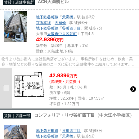
ACN天満橋ビル
賃貸｜店舗事務所
地下鉄谷町線
「
天満橋
」駅 徒歩3分
京阪本線
「
天満橋
」駅 徒歩3分
地下鉄谷町線
「
谷町四丁目
」駅 徒歩7分
大阪府
大阪市中央区
谷町
１丁目4-3
42.9396
万円
築年数：築28年 ｜募集中：
1室
階数：10階建 地下1階
物件より徒歩圏内に当社営業店がございます。 事務所物件をはじめ、飲食・美
容・物販などの様々な業種のニーズに応じて店舗物件をご紹介しております。
尚、弊社ではおとり広告は一切...
42.9396
万
円
(管理費・共益費 -)
敷：8ヶ月｜礼：0ヶ月
所在階：6階
坪数：32.53坪｜面積：107.53㎡
坪単価：
1.32
万円
コンフォリア・リヴ谷町四丁目（中大江小学校区）
賃貸｜店舗一部
地下鉄谷町線
「
谷町四丁目
」駅 徒歩3分
地下鉄谷町線
「
天満橋
」駅 徒歩5分