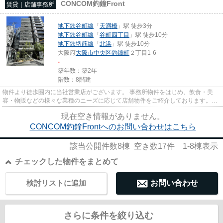
CONCOM釣鐘Front
賃貸｜店舗事務所
地下鉄谷町線
「
天満橋
」駅 徒歩3分
地下鉄谷町線
「
谷町四丁目
」駅 徒歩10分
地下鉄堺筋線
「
北浜
」駅 徒歩10分
大阪府
大阪市中央区
釣鐘町
２丁目1-6
-
築年数：築2年
階数：8階建
物件より徒歩圏内に当社営業店がございます。 事務所物件をはじめ、飲食・美
容・物販などの様々な業種のニーズに応じて店舗物件をご紹介しております。
尚、弊社ではおとり広告は一切...
現在空き情報がありません。
CONCOM釣鐘Frontへのお問い合わせはこちら
該当公開件数
8
棟 空き数
17
件
1-8
棟表示
チェックした物件をまとめて
検討リストに追加
お問い合わせ
さらに条件を絞り込む