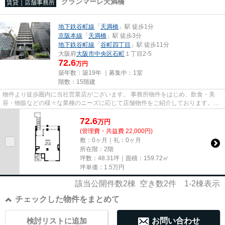
グランマーレ天満橋
賃貸｜店舗事務所
地下鉄谷町線
「
天満橋
」駅 徒歩1分
京阪本線
「
天満橋
」駅 徒歩3分
地下鉄谷町線
「
谷町四丁目
」駅 徒歩11分
大阪府
大阪市中央区
石町
１丁目2-5
72.6
万円
築年数：築19年 ｜募集中：
1室
階数：15階建
物件より徒歩圏内に当社営業店がございます。 事務所物件をはじめ、飲食・美
容・物販などの様々な業種のニーズに応じて店舗物件をご紹介しております。
尚、弊社ではおとり広告は一切...
72.6
万
円
(管理費・共益費 22,000円)
敷：0ヶ月｜礼：0ヶ月
所在階：2階
坪数：48.31坪｜面積：159.72㎡
坪単価：
1.5
万円
該当公開件数
2
棟 空き数
2
件
1-2
棟表示
チェックした物件をまとめて
検討リストに追加
お問い合わせ