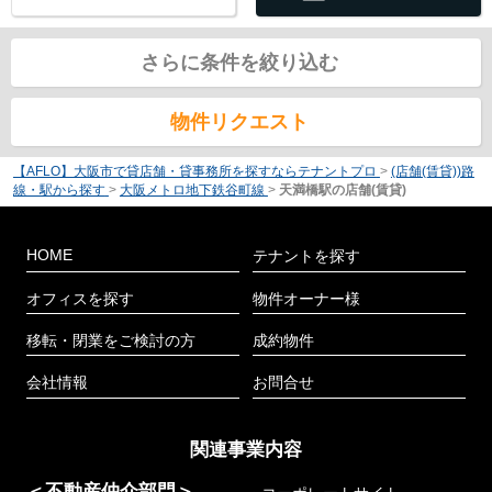
さらに条件を絞り込む
物件リクエスト
【AFLO】大阪市で貸店舗・貸事務所を探すならテナントプロ
>
(店舗(賃貸))路
線・駅から探す
>
大阪メトロ地下鉄谷町線
>
天満橋駅の店舗(賃貸)
HOME
テナントを探す
オフィスを探す
物件オーナー様
移転・閉業をご検討の方
成約物件
会社情報
お問合せ
関連事業内容
＜不動産仲介部門＞