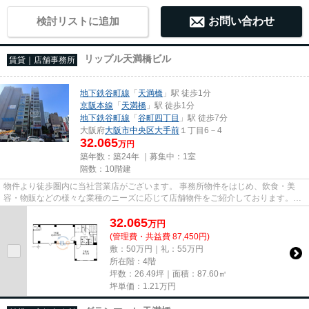
検討リストに追加
お問い合わせ
リップル天満橋ビル
賃貸｜店舗事務所
地下鉄谷町線
「
天満橋
」駅 徒歩1分
京阪本線
「
天満橋
」駅 徒歩1分
地下鉄谷町線
「
谷町四丁目
」駅 徒歩7分
大阪府
大阪市中央区
大手前
１丁目6－4
32.065
万円
築年数：築24年 ｜募集中：
1室
階数：10階建
物件より徒歩圏内に当社営業店がございます。 事務所物件をはじめ、飲食・美
容・物販などの様々な業種のニーズに応じて店舗物件をご紹介しております。
尚、弊社ではおとり広告は一切...
32.065
万
円
(管理費・共益費 87,450円)
敷：50万円｜礼：55万円
所在階：4階
坪数：26.49坪｜面積：87.60㎡
坪単価：
1.21
万円