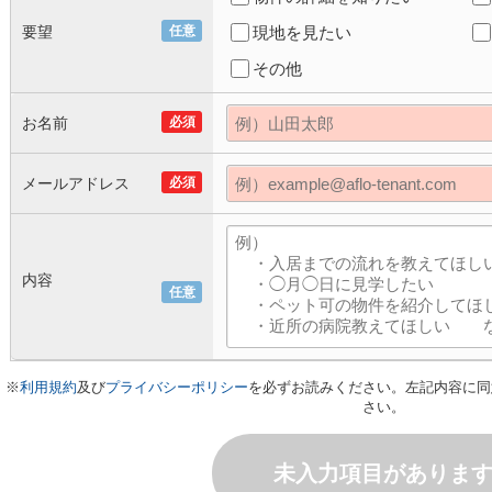
要望
任意
現地を見たい
その他
お名前
必須
メールアドレス
必須
内容
任意
※
利用規約
及び
プライバシーポリシー
を必ずお読みください。左記内容に同
さい。
未入力項目がありま