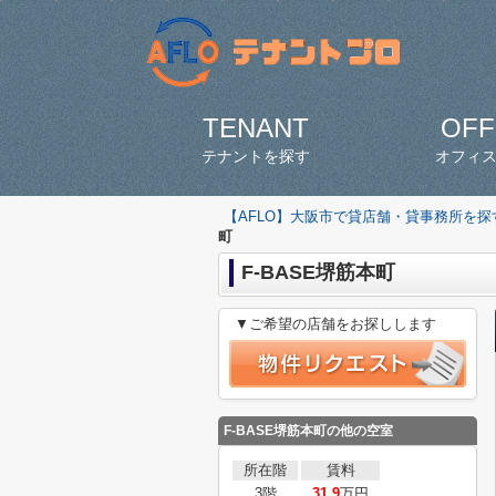
TENANT
OFF
テナントを探す
オフィ
【AFLO】大阪市で貸店舗・貸事務所を
町
F-BASE堺筋本町
▼ご希望の店舗をお探しします
F-BASE堺筋本町の他の空室
所在階
賃料
3階
31.9
万円