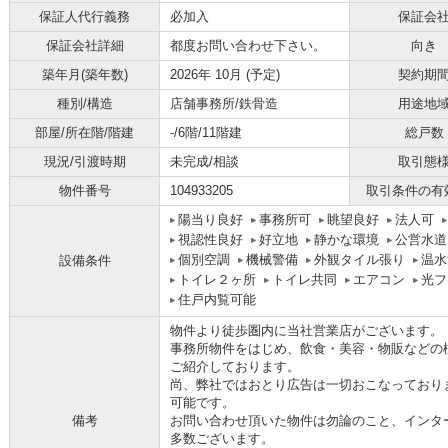
保証人代行義務
必加入
保証会
保証会社詳細
都度お問い合わせ下さい。
向き
築年月(築年数)
2026年 10月 (予定)
契約期
種別/構造
店舗事務所/鉄骨造
用途地
部屋/所在階/階建
-/6階/11階建
総戸数
現況/引渡時期
未完成/相談
取引態
物件番号
104933205
取引条件の有
陽当り良好
事務所可
眺望良好
法人可
視認性良好
好立地
静かな環境
公営水道
個別空調
機械警備
外観タイル張り
温水
設備条件
トイレ２ヶ所
トイレ共同
エアコン
光フ
住戸内覧可能
物件より徒歩圏内に当社営業店がございます。
事務所物件をはじめ、飲食・美容・物販などの
ご紹介しております。
尚、弊社ではおとり広告は一切おこなっており
可能です。
備考
お問い合わせ頂いた物件は勿論のこと、インタ
多数ございます。