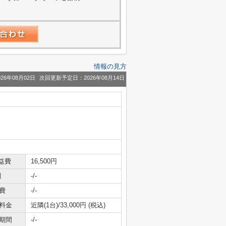
情報の見方
26年08月02日
次回更新予定日：2026年08月14日
益費
16,500円
引
-/-
費
-/-
料金
近隣(1台)/33,000円 (税込)
期間
-/-