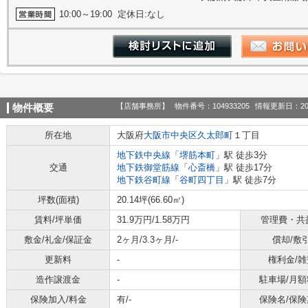
10:00～19:00 定休日:なし
【店舗事務所】
物件番号：104933205
情報更新日：20
物件概要
所在地
大阪府
大阪市中央区
久太郎町
１丁目
地下鉄中央線
「
堺筋本町
」駅 徒歩3分
交通
地下鉄御堂筋線
「
心斎橋
」駅 徒歩17分
地下鉄谷町線
「
谷町四丁目
」駅 徒歩7分
坪数(面積)
20.14坪(66.60㎡)
賃料/坪単価
31.9万円/1.58万円
管理費・共
敷金/礼金/保証金
2ヶ月/3.3ヶ月/-
償却/敷
更新料
-
権利金/雑
造作譲渡金
-
駐車場/月額
保険加入/料金
有/-
保険名/保険