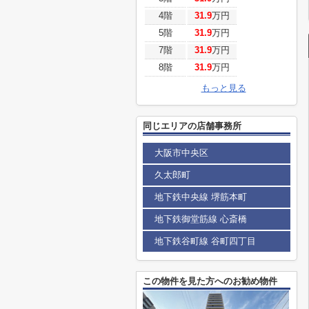
4階
31.9
万円
5階
31.9
万円
7階
31.9
万円
8階
31.9
万円
もっと見る
同じエリアの店舗事務所
大阪市中央区
久太郎町
地下鉄中央線 堺筋本町
地下鉄御堂筋線 心斎橋
地下鉄谷町線 谷町四丁目
この物件を見た方へのお勧め物件