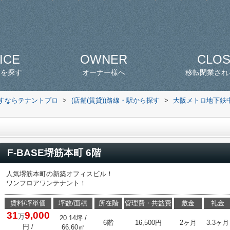
ICE
OWNER
CLO
スを探す
オーナー様へ
移転閉業され
探すならテナントプロ
>
(店舗(賃貸))路線・駅から探す
>
大阪メトロ地下鉄
F-BASE堺筋本町 6階
人気堺筋本町の新築オフィスビル！
ワンフロアワンテナント！
賃料/坪単価
坪数/面積
所在階
管理費・共益費
敷金
礼金
31
9,000
万
20.14坪 /
6階
16,500円
2ヶ月
3.3ヶ月
円
/
66.60㎡