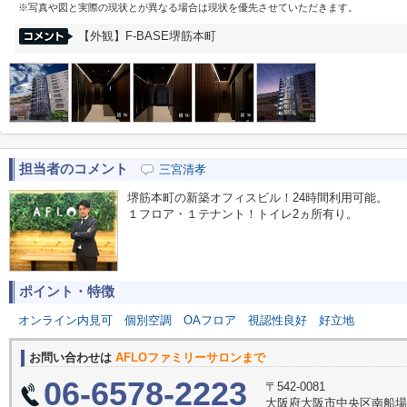
※写真や図と実際の現状とが異なる場合は現状を優先させていただきます。
【外観】F-BASE堺筋本町
担当者のコメント
三宮清孝
堺筋本町の新築オフィスビル！24時間利用可能。
１フロア・１テナント！トイレ2ヵ所有り。
ポイント・特徴
オンライン内見可
個別空調
OAフロア
視認性良好
好立地
お問い合わせは
AFLOファミリーサロンまで
06-6578-2223
〒542-0081
大阪府大阪市中央区南船場３丁