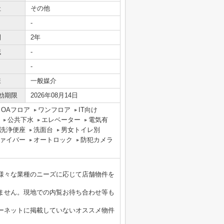
社
その他
-
間
2年
域
-
-
様
一般媒介
効期限
2026年08月14日
OAフロア
ワンフロア
IT向け
公共下水
エレベーター
電気有
洗浄便座
洗面台
男女トイレ別
ァイバー
オートロック
防犯カメラ
様々な業種のニーズに応じて店舗物件を
ません。現地での内覧お待ち合わせ等も
ーネットに掲載していないオススメ物件