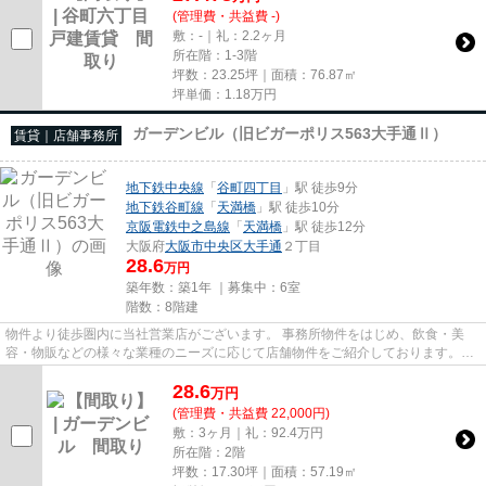
(管理費・共益費 -)
敷：-｜礼：2.2ヶ月
所在階：1-3階
坪数：23.25坪｜面積：76.87㎡
坪単価：
1.18
万円
ガーデンビル（旧ビガーポリス563大手通Ⅱ）
賃貸｜店舗事務所
地下鉄中央線
「
谷町四丁目
」駅 徒歩9分
地下鉄谷町線
「
天満橋
」駅 徒歩10分
京阪電鉄中之島線
「
天満橋
」駅 徒歩12分
大阪府
大阪市中央区
大手通
２丁目
28.6
万円
築年数：築1年 ｜募集中：
6室
階数：8階建
物件より徒歩圏内に当社営業店がございます。 事務所物件をはじめ、飲食・美
容・物販などの様々な業種のニーズに応じて店舗物件をご紹介しております。
尚、弊社ではおとり広告は一切...
28.6
万
円
(管理費・共益費 22,000円)
敷：3ヶ月｜礼：92.4万円
所在階：2階
坪数：17.30坪｜面積：57.19㎡