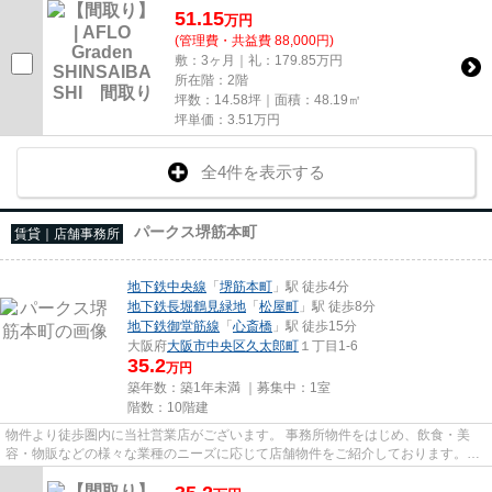
51.15
万
円
(管理費・共益費 88,000円)
敷：3ヶ月｜礼：179.85万円
所在階：2階
坪数：14.58坪｜面積：48.19㎡
坪単価：
3.51
万円
全4件を表示する
パークス堺筋本町
賃貸｜店舗事務所
地下鉄中央線
「
堺筋本町
」駅 徒歩4分
地下鉄長堀鶴見緑地
「
松屋町
」駅 徒歩8分
地下鉄御堂筋線
「
心斎橋
」駅 徒歩15分
大阪府
大阪市中央区
久太郎町
１丁目1-6
35.2
万円
築年数：築1年未満 ｜募集中：
1室
階数：10階建
物件より徒歩圏内に当社営業店がございます。 事務所物件をはじめ、飲食・美
容・物販などの様々な業種のニーズに応じて店舗物件をご紹介しております。
尚、弊社ではおとり広告は一切...