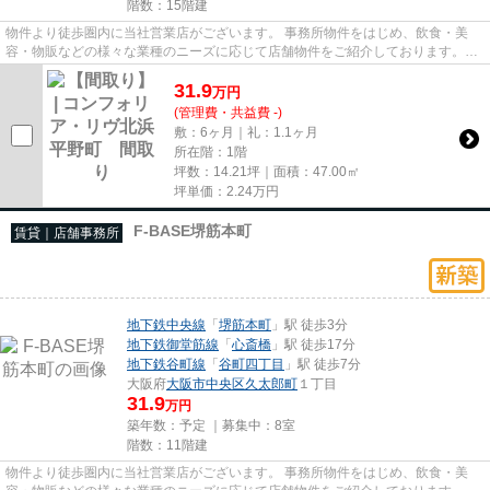
階数：15階建
物件より徒歩圏内に当社営業店がございます。 事務所物件をはじめ、飲食・美
容・物販などの様々な業種のニーズに応じて店舗物件をご紹介しております。
尚、弊社ではおとり広告は一切...
31.9
万
円
(管理費・共益費 -)
敷：6ヶ月｜礼：1.1ヶ月
所在階：1階
坪数：14.21坪｜面積：47.00㎡
坪単価：
2.24
万円
F-BASE堺筋本町
賃貸｜店舗事務所
地下鉄中央線
「
堺筋本町
」駅 徒歩3分
地下鉄御堂筋線
「
心斎橋
」駅 徒歩17分
地下鉄谷町線
「
谷町四丁目
」駅 徒歩7分
大阪府
大阪市中央区
久太郎町
１丁目
31.9
万円
築年数：予定 ｜募集中：
8室
階数：11階建
物件より徒歩圏内に当社営業店がございます。 事務所物件をはじめ、飲食・美