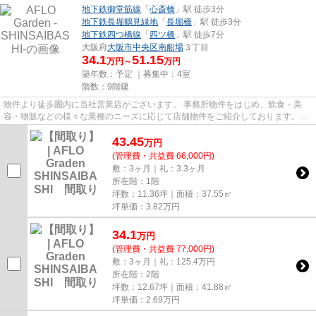
地下鉄御堂筋線
「
心斎橋
」駅 徒歩3分
地下鉄長堀鶴見緑地
「
長堀橋
」駅 徒歩3分
地下鉄四つ橋線
「
四ツ橋
」駅 徒歩7分
大阪府
大阪市中央区
南船場
３丁目
34.1
51.15
万円～
万円
築年数：予定 ｜募集中：
4室
階数：9階建
物件より徒歩圏内に当社営業店がございます。 事務所物件をはじめ、飲食・美
容・物販などの様々な業種のニーズに応じて店舗物件をご紹介しております。
尚、弊社ではおとり広告は一切...
43.45
万
円
(管理費・共益費 66,000円)
敷：3ヶ月｜礼：3.3ヶ月
所在階：1階
坪数：11.36坪｜面積：37.55㎡
坪単価：
3.82
万円
34.1
万
円
(管理費・共益費 77,000円)
敷：3ヶ月｜礼：125.4万円
所在階：2階
坪数：12.67坪｜面積：41.88㎡
坪単価：
2.69
万円