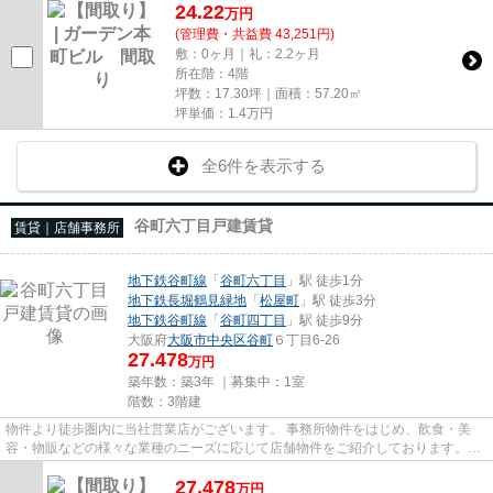
24.22
万
円
(管理費・共益費 43,251円)
敷：0ヶ月｜礼：2.2ヶ月
所在階：4階
坪数：17.30坪｜面積：57.20㎡
坪単価：
1.4
万円
全6件を表示する
谷町六丁目戸建賃貸
賃貸｜店舗事務所
地下鉄谷町線
「
谷町六丁目
」駅 徒歩1分
地下鉄長堀鶴見緑地
「
松屋町
」駅 徒歩3分
地下鉄谷町線
「
谷町四丁目
」駅 徒歩9分
大阪府
大阪市中央区
谷町
６丁目6-26
27.478
万円
築年数：築3年 ｜募集中：
1室
階数：3階建
物件より徒歩圏内に当社営業店がございます。 事務所物件をはじめ、飲食・美
容・物販などの様々な業種のニーズに応じて店舗物件をご紹介しております。
尚、弊社ではおとり広告は一切...
27.478
万
円