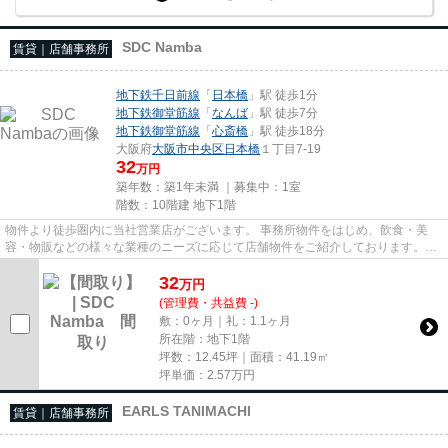
SDC Namba
賃貸｜店舗事務所
地下鉄千日前線
「
日本橋
」駅 徒歩1分
地下鉄御堂筋線
「
なんば
」駅 徒歩7分
地下鉄御堂筋線
「
心斎橋
」駅 徒歩18分
大阪府
大阪市中央区
日本橋
１丁目7-19
32
万円
築年数：築1年未満 ｜募集中：
1室
階数：10階建 地下1階
物件より徒歩圏内に当社営業店がございます。 事務所物件をはじめ、飲食・美
容・物販などの様々な業種のニーズに応じて店舗物件をご紹介しております。
尚、弊社ではおとり広告は一切...
32
万
円
(管理費・共益費 -)
敷：0ヶ月｜礼：1.1ヶ月
所在階：地下1階
坪数：12.45坪｜面積：41.19㎡
坪単価：
2.57
万円
EARLS TANIMACHI
賃貸｜店舗事務所