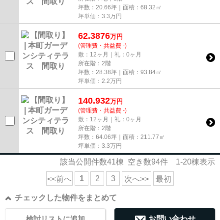
坪数：20.66坪｜面積：68.32㎡
坪単価：
3.3
万円
62.3876
万
円
(管理費・共益費 -)
敷：12ヶ月｜礼：0ヶ月
所在階：2階
坪数：28.38坪｜面積：93.84㎡
坪単価：
2.2
万円
140.932
万
円
(管理費・共益費 -)
敷：12ヶ月｜礼：0ヶ月
所在階：2階
坪数：64.06坪｜面積：211.77㎡
坪単価：
3.3
万円
該当公開件数
41
棟 空き数
94
件
1-20
棟表示
1
2
3
<<前へ
次へ>>
最初
チェックした物件をまとめて
検討リストに追加
お問い合わせ