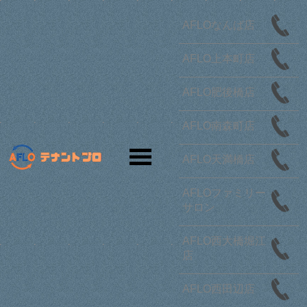
AFLOなんば店
さらに条件を絞り込む
AFLO上本町店
テナント
オフィス
オーナー様
開業・移転
お問合せ
AFLO肥後橋店
築年数5年以内,の大阪市中央区 店舗一覧
募集中のみ表示
AFLO南森町店
41
該当物件
棟
94
空き数
件
AFLO天満橋店
さらに条件を絞り込む
AFLOファミリー
サロン
物件リクエスト
AFLO西大橋堀江
店
チェックした物件をまとめて
AFLO西田辺店
検討リストに追加
お問い合わせ