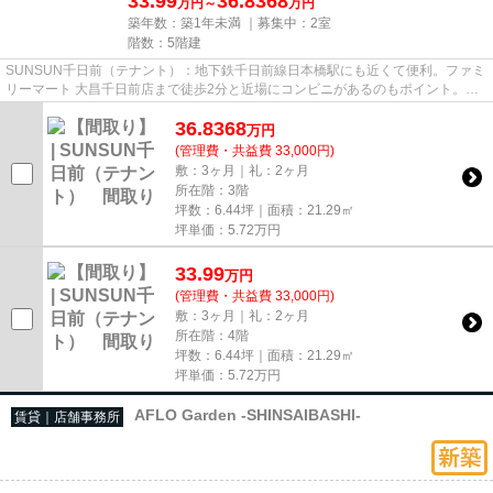
33.99
36.8368
万円～
万円
築年数：築1年未満 ｜募集中：
2室
階数：5階建
SUNSUN千日前（テナント）：地下鉄千日前線日本橋駅にも近くて便利。ファミ
リーマート 大昌千日前店まで徒歩2分と近場にコンビニがあるのもポイント。こ
ちらの物件にはエレベーターが...
36.8368
万
円
(管理費・共益費 33,000円)
敷：3ヶ月｜礼：2ヶ月
所在階：3階
坪数：6.44坪｜面積：21.29㎡
坪単価：
5.72
万円
33.99
万
円
(管理費・共益費 33,000円)
敷：3ヶ月｜礼：2ヶ月
所在階：4階
坪数：6.44坪｜面積：21.29㎡
坪単価：
5.72
万円
AFLO Garden -SHINSAIBASHI-
賃貸｜店舗事務所