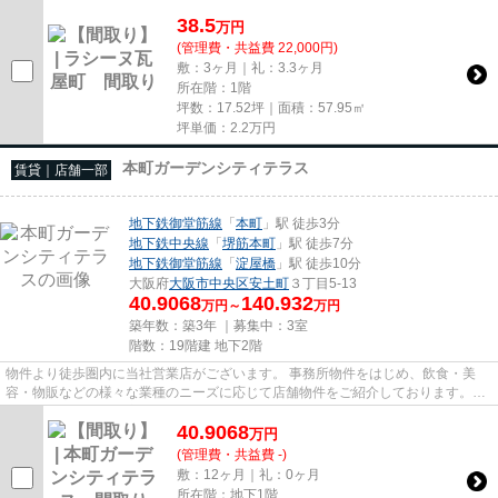
尚、弊社ではおとり広告は一切...
38.5
万
円
(管理費・共益費 22,000円)
敷：3ヶ月｜礼：3.3ヶ月
所在階：1階
坪数：17.52坪｜面積：57.95㎡
坪単価：
2.2
万円
本町ガーデンシティテラス
賃貸｜店舗一部
地下鉄御堂筋線
「
本町
」駅 徒歩3分
地下鉄中央線
「
堺筋本町
」駅 徒歩7分
地下鉄御堂筋線
「
淀屋橋
」駅 徒歩10分
大阪府
大阪市中央区
安土町
３丁目5-13
40.9068
140.932
万円～
万円
築年数：築3年 ｜募集中：
3室
階数：19階建 地下2階
物件より徒歩圏内に当社営業店がございます。 事務所物件をはじめ、飲食・美
容・物販などの様々な業種のニーズに応じて店舗物件をご紹介しております。
尚、弊社ではおとり広告は一切...
40.9068
万
円
(管理費・共益費 -)
敷：12ヶ月｜礼：0ヶ月
所在階：地下1階