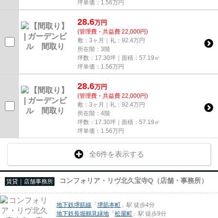
坪単価：
1.56
万円
28.6
万
円
(管理費・共益費 22,000円)
敷：3ヶ月｜礼：92.4万円
所在階：3階
坪数：17.30坪｜面積：57.19㎡
坪単価：
1.56
万円
28.6
万
円
(管理費・共益費 22,000円)
敷：3ヶ月｜礼：92.4万円
所在階：4階
坪数：17.30坪｜面積：57.19㎡
坪単価：
1.56
万円
全6件を表示する
コンフォリア・リヴ北久宝寺Q（店舗・事務所）
賃貸｜店舗事務所
地下鉄堺筋線
「
堺筋本町
」駅 徒歩4分
地下鉄長堀鶴見緑地
「
松屋町
」駅 徒歩9分