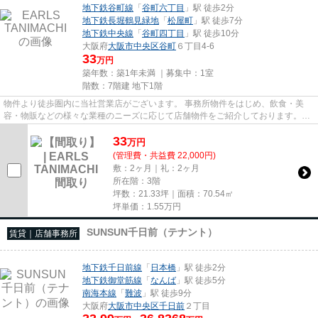
地下鉄谷町線
「
谷町六丁目
」駅 徒歩2分
地下鉄長堀鶴見緑地
「
松屋町
」駅 徒歩7分
地下鉄中央線
「
谷町四丁目
」駅 徒歩10分
大阪府
大阪市中央区
谷町
６丁目4-6
33
万円
築年数：築1年未満 ｜募集中：
1室
階数：7階建 地下1階
物件より徒歩圏内に当社営業店がございます。 事務所物件をはじめ、飲食・美
容・物販などの様々な業種のニーズに応じて店舗物件をご紹介しております。
尚、弊社ではおとり広告は一切...
33
万
円
(管理費・共益費 22,000円)
敷：2ヶ月｜礼：2ヶ月
所在階：3階
坪数：21.33坪｜面積：70.54㎡
坪単価：
1.55
万円
SUNSUN千日前（テナント）
賃貸｜店舗事務所
地下鉄千日前線
「
日本橋
」駅 徒歩2分
地下鉄御堂筋線
「
なんば
」駅 徒歩5分
南海本線
「
難波
」駅 徒歩9分
大阪府
大阪市中央区
千日前
２丁目