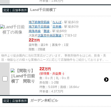
坪単価：
1.89
万円
Land千日前横丁
賃貸｜店舗事務所
地下鉄御堂筋線
「
なんば
」駅 徒歩1分
地下鉄千日前線
「
日本橋
」駅 徒歩2分
南海本線
「
難波
」駅 徒歩6分
大阪府
大阪市中央区
難波
１丁目3-12
22
万円
築年数：築1年 ｜募集中：
1室
階数：2階建
物件より徒歩圏内に当社営業店がございます。 事務所物件をはじめ、飲食・美
容・物販などの様々な業種のニーズに応じて店舗物件をご紹介しております。
尚、弊社ではおとり広告は一切...
22
万
円
(管理費・共益費 -)
敷：0ヶ月｜礼：0ヶ月
所在階：1-2階
坪数：5.03坪｜面積：16.64㎡
坪単価：
4.37
万円
ガーデン本町ビル
賃貸｜店舗事務所