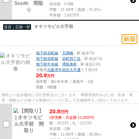
所在階：5-6階
坪数：21.58坪｜面積：71.33㎡
坪単価：
1.63
万円
オキツモビル大手前
賃貸｜店舗一部
地下鉄谷町線
「
天満橋
」駅 徒歩7分
地下鉄谷町線
「
谷町四丁目
」駅 徒歩7分
地下鉄中央線
「
堺筋本町
」駅 徒歩13分
大阪府
大阪市中央区
大手通
１丁目3-6
20.9
万円
築年数：築1年未満 ｜募集中：
1室
階数：9階建
物件より徒歩圏内に当社営業店がございます。 事務所物件をはじめ、飲食・美
容・物販などの様々な業種のニーズに応じて店舗物件をご紹介しております。
尚、弊社ではおとり広告は一切...
20.9
万
円
(管理費・共益費 11,000円)
敷：20万円｜礼：22万円
所在階：1階
坪数：11.06坪｜面積：36.56㎡