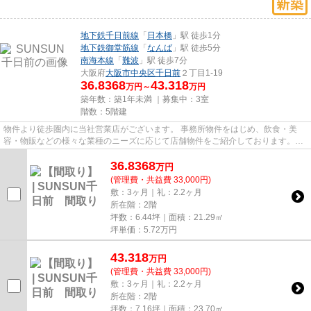
地下鉄千日前線
「
日本橋
」駅 徒歩1分
地下鉄御堂筋線
「
なんば
」駅 徒歩5分
南海本線
「
難波
」駅 徒歩7分
大阪府
大阪市中央区
千日前
２丁目1-19
36.8368
43.318
万円～
万円
築年数：築1年未満 ｜募集中：
3室
階数：5階建
物件より徒歩圏内に当社営業店がございます。 事務所物件をはじめ、飲食・美
容・物販などの様々な業種のニーズに応じて店舗物件をご紹介しております。
尚、弊社ではおとり広告は一切...
36.8368
万
円
(管理費・共益費 33,000円)
敷：3ヶ月｜礼：2.2ヶ月
所在階：2階
坪数：6.44坪｜面積：21.29㎡
坪単価：
5.72
万円
43.318
万
円
(管理費・共益費 33,000円)
敷：3ヶ月｜礼：2.2ヶ月
所在階：2階
坪数：7.16坪｜面積：23.70㎡