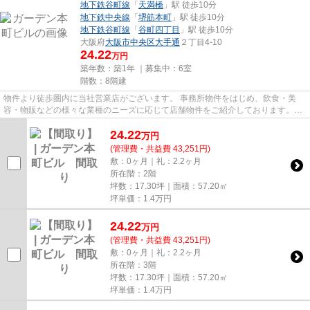
地下鉄谷町線
「
天満橋
」駅 徒歩10分
地下鉄中央線
「
堺筋本町
」駅 徒歩10分
地下鉄谷町線
「
谷町四丁目
」駅 徒歩10分
大阪府
大阪市中央区
大手通
２丁目4-10
24.22
万円
築年数：築1年 ｜募集中：
6室
階数：8階建
物件より徒歩圏内に当社営業店がございます。 事務所物件をはじめ、飲食・美
容・物販などの様々な業種のニーズに応じて店舗物件をご紹介しております。
尚、弊社ではおとり広告は一切...
24.22
万
円
(管理費・共益費 43,251円)
敷：0ヶ月｜礼：2.2ヶ月
所在階：2階
坪数：17.30坪｜面積：57.20㎡
坪単価：
1.4
万円
24.22
万
円
(管理費・共益費 43,251円)
敷：0ヶ月｜礼：2.2ヶ月
所在階：3階
坪数：17.30坪｜面積：57.20㎡
坪単価：
1.4
万円