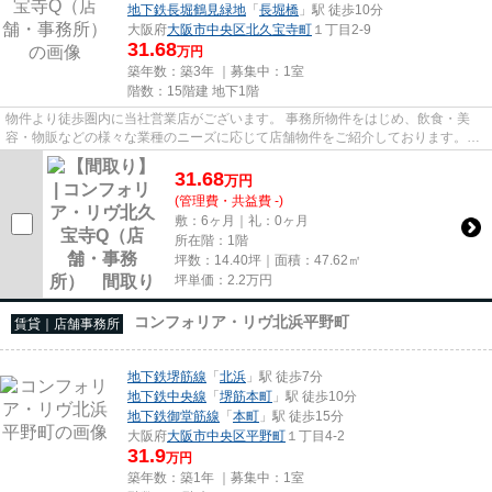
地下鉄長堀鶴見緑地
「
長堀橋
」駅 徒歩10分
大阪府
大阪市中央区
北久宝寺町
１丁目2-9
31.68
万円
築年数：築3年 ｜募集中：
1室
階数：15階建 地下1階
物件より徒歩圏内に当社営業店がございます。 事務所物件をはじめ、飲食・美
容・物販などの様々な業種のニーズに応じて店舗物件をご紹介しております。
尚、弊社ではおとり広告は一切...
31.68
万
円
(管理費・共益費 -)
敷：6ヶ月｜礼：0ヶ月
所在階：1階
坪数：14.40坪｜面積：47.62㎡
坪単価：
2.2
万円
コンフォリア・リヴ北浜平野町
賃貸｜店舗事務所
地下鉄堺筋線
「
北浜
」駅 徒歩7分
地下鉄中央線
「
堺筋本町
」駅 徒歩10分
地下鉄御堂筋線
「
本町
」駅 徒歩15分
大阪府
大阪市中央区
平野町
１丁目4-2
31.9
万円
築年数：築1年 ｜募集中：
1室