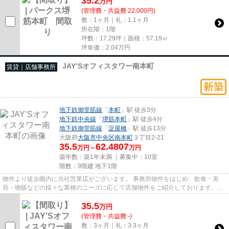
35.2
万
円
(管理費・共益費 22,000円)
敷：1ヶ月｜礼：1.1ヶ月
所在階：1階
坪数：17.29坪｜面積：57.19㎡
坪単価：
2.04
万円
JAY’Sオフィスタワー南本町
賃貸｜店舗事務所
地下鉄御堂筋線
「
本町
」駅 徒歩3分
地下鉄中央線
「
堺筋本町
」駅 徒歩4分
地下鉄御堂筋線
「
淀屋橋
」駅 徒歩13分
大阪府
大阪市中央区
南本町
３丁目2-21
35.5
62.4807
万円～
万円
築年数：築1年未満 ｜募集中：
10室
階数：9階建 地下1階
物件より徒歩圏内に当社営業店がございます。 事務所物件をはじめ、飲食・美
容・物販などの様々な業種のニーズに応じて店舗物件をご紹介しております。
尚、弊社ではおとり広告は一切...
35.5
万
円
(管理費・共益費 -)
敷：3ヶ月｜礼：3.3ヶ月