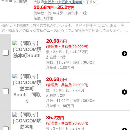
大阪府
大阪市中央区
南久宝寺町
１丁目6-1
20.68
35.2
万円～
万円
築年数：築1年未満 ｜募集中：
3室
階数：6階建
物件より徒歩圏内に当社営業店がございます。 事務所物件をはじめ、飲食・美
容・物販などの様々な業種のニーズに応じて店舗物件をご紹介しております。
尚、弊社ではおとり広告は一切...
20.68
万
円
(管理費・共益費 20,900円)
敷：3ヶ月｜礼：41.36万円
所在階：2階
坪数：11.02坪｜面積：36.42㎡
坪単価：
1.88
万円
20.68
万
円
(管理費・共益費 20,900円)
敷：3ヶ月｜礼：2.2ヶ月
所在階：2階
坪数：11.02坪｜面積：36.43㎡
坪単価：
1.88
万円
35.2
万
円
(管理費・共益費 20,900円)
敷：3ヶ月｜礼：2.2ヶ月