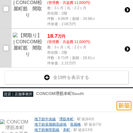
(管理費・共益費 11,000円)
敷：3ヶ月｜礼：2.2ヶ月
所在階：2階
坪数：9.06坪｜面積：29.98㎡
坪単価：
2.06
万円
18.7
万
円
(管理費・共益費 11,000円)
敷：3ヶ月｜礼：2.2ヶ月
所在階：2階
坪数：8.71坪｜面積：28.81㎡
坪単価：
2.15
万円
全19件を表示する
CONCOM堺筋本町South
賃貸｜店舗事務所
地下鉄中央線
「
堺筋本町
」駅 徒歩6分
地下鉄長堀鶴見緑地
「
長堀橋
」駅 徒歩7分
地下鉄御堂筋線
「
本町
」駅 徒歩13分