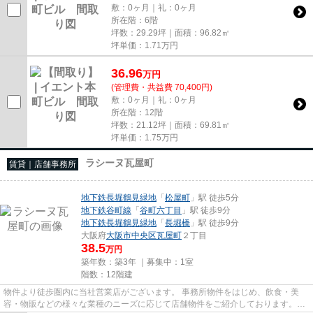
敷：0ヶ月｜礼：0ヶ月
所在階：6階
坪数：29.29坪｜面積：96.82㎡
坪単価：
1.71
万円
36.96
万
円
(管理費・共益費 70,400円)
敷：0ヶ月｜礼：0ヶ月
所在階：12階
坪数：21.12坪｜面積：69.81㎡
坪単価：
1.75
万円
ラシーヌ瓦屋町
賃貸｜店舗事務所
地下鉄長堀鶴見緑地
「
松屋町
」駅 徒歩5分
地下鉄谷町線
「
谷町六丁目
」駅 徒歩9分
地下鉄長堀鶴見緑地
「
長堀橋
」駅 徒歩9分
大阪府
大阪市中央区
瓦屋町
２丁目
38.5
万円
築年数：築3年 ｜募集中：
1室
階数：12階建
物件より徒歩圏内に当社営業店がございます。 事務所物件をはじめ、飲食・美
容・物販などの様々な業種のニーズに応じて店舗物件をご紹介しております。