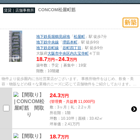
CONCOM松屋町筋
賃貸｜店舗事務所
地下鉄長堀鶴見緑地
「
松屋町
」駅 徒歩7分
地下鉄中央線
「
堺筋本町
」駅 徒歩9分
地下鉄谷町線
「
谷町四丁目
」駅 徒歩9分
大阪府
大阪市中央区
内久宝寺町
４丁目
18.7
24.3
万円～
万円
築年数：予定 ｜募集中：
19室
階数：10階建
物件より徒歩圏内に当社営業店がございます。 事務所物件をはじめ、飲食・美
容・物販などの様々な業種のニーズに応じて店舗物件をご紹介しております。
尚、弊社ではおとり広告は一切...
24.3
万
円
(管理費・共益費 11,000円)
敷：3ヶ月｜礼：2.2ヶ月
所在階：1階
坪数：10.10坪｜面積：33.42㎡
坪単価：
2.41
万円
18.7
万
円