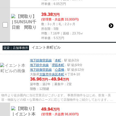
坪単価：
6.05
万円
39.38
万
円
(管理費・共益費 33,000円)
敷：3ヶ月｜礼：2.2ヶ月
所在階：5階
坪数：7.16坪｜面積：23.70㎡
坪単価：
5.5
万円
イエント本町ビル
賃貸｜店舗事務所
地下鉄御堂筋線
「
本町
」駅 徒歩2分
地下鉄中央線
「
堺筋本町
」駅 徒歩9分
地下鉄御堂筋線
「
心斎橋
」駅 徒歩12分
大阪府
大阪市中央区
本町
４丁目4-10
36.96
49.94
万円～
万円
築年数：築2年 ｜募集中：
2室
階数：12階建
物件より徒歩圏内に当社営業店がございます。 事務所物件をはじめ、飲食・美
容・物販などの様々な業種のニーズに応じて店舗物件をご紹介しております。
尚、弊社ではおとり広告は一切...
49.94
万
円
(管理費・共益費 96,800円)