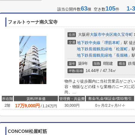
63
105
1-3
該当公開件数
棟 空き数
件
フォルトゥーナ南久宝寺
大阪府
大阪市中央区
南久宝寺町
住所
交通
地下鉄中央線
「
堺筋本町
」駅 徒
地下鉄長堀鶴見緑地
「
松屋町
」駅
地下鉄長堀鶴見緑地
「
長堀橋
」駅
築9年
8階建
鉄
築年
階数
構造
14.44坪 / 47.74㎡
坪数/面積
物件より徒歩圏内に当社営業店がござい
容・物販などの様々な業種のニーズに応
尚、...
敷金/礼金/保証金/償却/敷引
所在階
賃料/坪単価
管理費・共益費
17
万
9,000
円
2階
30,000円
0ヶ月
/
2.2ヶ月
/
-
/
-
/
-
/
1.24
万円
CONCOM松屋町筋