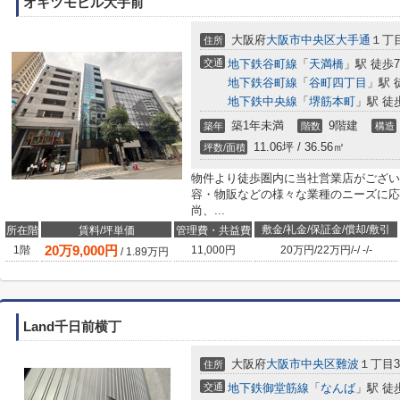
オキツモビル大手前
大阪府
大阪市中央区
大手通
１丁目
住所
交通
地下鉄谷町線
「
天満橋
」駅 徒歩
地下鉄谷町線
「
谷町四丁目
」駅 
地下鉄中央線
「
堺筋本町
」駅 徒
築1年未満
9階建
築年
階数
構造
11.06坪 / 36.56㎡
坪数/面積
物件より徒歩圏内に当社営業店がござい
容・物販などの様々な業種のニーズに応
尚、...
敷金/礼金/保証金/償却/敷引
所在階
賃料/坪単価
管理費・共益費
20
万
9,000
円
1階
11,000円
20万円
/
22万円
/
-
/
-
/
-
/
1.89
万円
Land千日前横丁
大阪府
大阪市中央区
難波
１丁目3-
住所
交通
地下鉄御堂筋線
「
なんば
」駅 徒