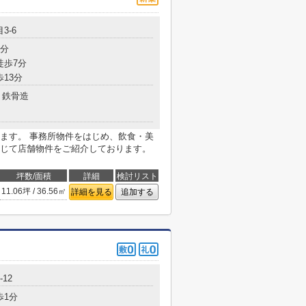
3-6
7分
徒歩7分
歩13分
鉄骨造
ます。 事務所物件をはじめ、飲食・美
じて店舗物件をご紹介しております。
坪数/面積
詳細
検討リスト
11.06坪 / 36.56㎡
詳細を見る
追加する
12
歩1分