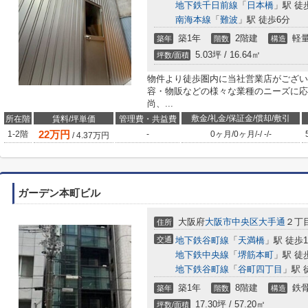
地下鉄千日前線
「
日本橋
」駅 徒
南海本線
「
難波
」駅 徒歩6分
築1年
2階建
軽
築年
階数
構造
5.03坪 / 16.64㎡
坪数/面積
物件より徒歩圏内に当社営業店がござい
容・物販などの様々な業種のニーズに応
尚、...
敷金/礼金/保証金/償却/敷引
所在階
賃料/坪単価
管理費・共益費
22
万円
1-2階
-
0ヶ月
/
0ヶ月
/
-
/
-
/
-
/
4.37
万円
ガーデン本町ビル
大阪府
大阪市中央区
大手通
２丁目
住所
交通
地下鉄谷町線
「
天満橋
」駅 徒歩1
地下鉄中央線
「
堺筋本町
」駅 徒
地下鉄谷町線
「
谷町四丁目
」駅 
築1年
8階建
鉄
築年
階数
構造
17.30坪 / 57.20㎡
坪数/面積