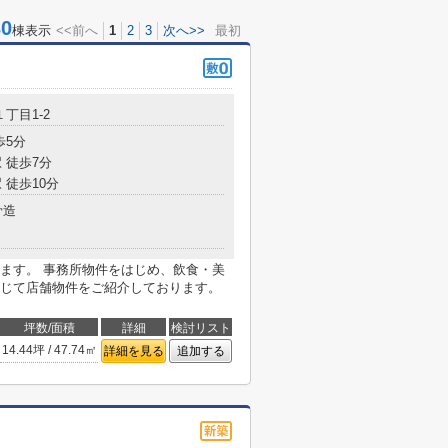
0
棟表示
<<前へ
1
2
3
次へ>>
最初
１丁目1-2
歩5分
 徒歩7分
 徒歩10分
骨造
ます。 事務所物件をはじめ、飲食・美
じて店舗物件をご紹介しております。
坪数/面積
詳細
検討リスト
14.44坪 / 47.74㎡
詳細を見る
追加する