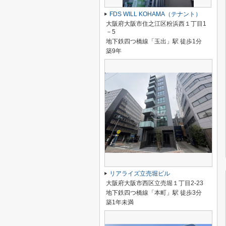
FDS WILL KOHAMA（テナント）
大阪府大阪市住之江区粉浜西１丁目1
－5
地下鉄四つ橋線「玉出」駅 徒歩1分
築9年
リアライズ立売堀ビル
大阪府大阪市西区立売堀１丁目2-23
地下鉄四つ橋線「本町」駅 徒歩3分
築1年未満