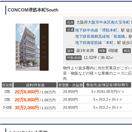
CONCOM堺筋本町South
大阪府
大阪市中央区
南久宝寺町
住所
交通
地下鉄中央線
「
堺筋本町
」駅 徒
地下鉄長堀鶴見緑地
「
長堀橋
」駅
地下鉄御堂筋線
「
本町
」駅 徒歩1
築1年未満
6階建
築年
階数
構造
11.02坪 / 36.42㎡
坪数/面積
物件より徒歩圏内に当社営業店がござい
容・物販などの様々な業種のニーズに応
尚、...
敷金/礼金/保証金/償却/敷引
所在階
賃料/坪単価
管理費・共益費
20
万
6,800
円
2階
20,900円
3ヶ月
/
41.36万円
/
-
/
-
/
-
/
1.88
万円
20
万
6,800
円
2階
20,900円
3ヶ月
/
2.2ヶ月
/
-
/
-
/
-
/
1.88
万円
35
万
2,000
円
5-6階
20,900円
3ヶ月
/
2.2ヶ月
/
-
/
-
/
-
/
1.63
万円