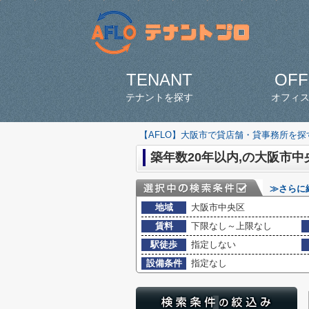
TENANT
OFF
テナントを探す
オフィ
【AFLO】大阪市で貸店舗・貸事務所を
築年数20年以内,の大阪市中
≫さらに
地域
大阪市中央区
賃料
下限なし～上限なし
駅徒歩
指定しない
設備条件
指定なし