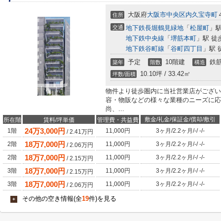
大阪府
大阪市中央区
内久宝寺町
住所
交通
地下鉄長堀鶴見緑地
「
松屋町
」駅
地下鉄中央線
「
堺筋本町
」駅 徒
地下鉄谷町線
「
谷町四丁目
」駅 
予定
10階建
鉄筋
築年
階数
構造
10.10坪 / 33.42㎡
坪数/面積
物件より徒歩圏内に当社営業店がござい
容・物販などの様々な業種のニーズに応
尚、...
敷金/礼金/保証金/償却/敷引
所在階
賃料/坪単価
管理費・共益費
24
万
3,000
円
1階
11,000円
3ヶ月
/
2.2ヶ月
/
-
/
-
/
-
/
2.41
万円
18
万
7,000
円
2階
11,000円
3ヶ月
/
2.2ヶ月
/
-
/
-
/
-
/
2.06
万円
18
万
7,000
円
2階
11,000円
3ヶ月
/
2.2ヶ月
/
-
/
-
/
-
/
2.15
万円
18
万
7,000
円
3階
11,000円
3ヶ月
/
2.2ヶ月
/
-
/
-
/
-
/
2.15
万円
18
万
7,000
円
3階
11,000円
3ヶ月
/
2.2ヶ月
/
-
/
-
/
-
/
2.06
万円
その他の空き情報(全
19
件)を見る
+