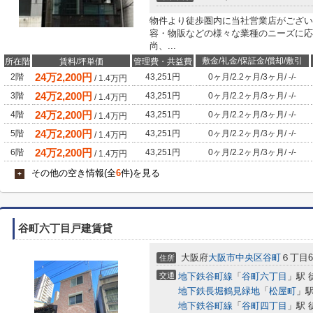
物件より徒歩圏内に当社営業店がござい
容・物販などの様々な業種のニーズに応
尚、...
敷金/礼金/保証金/償却/敷引
所在階
賃料/坪単価
管理費・共益費
24
万
2,200
円
2階
43,251円
0ヶ月
/
2.2ヶ月
/
3ヶ月
/
-
/
-
/
1.4
万円
24
万
2,200
円
3階
43,251円
0ヶ月
/
2.2ヶ月
/
3ヶ月
/
-
/
-
/
1.4
万円
24
万
2,200
円
4階
43,251円
0ヶ月
/
2.2ヶ月
/
3ヶ月
/
-
/
-
/
1.4
万円
24
万
2,200
円
5階
43,251円
0ヶ月
/
2.2ヶ月
/
3ヶ月
/
-
/
-
/
1.4
万円
24
万
2,200
円
6階
43,251円
0ヶ月
/
2.2ヶ月
/
3ヶ月
/
-
/
-
/
1.4
万円
その他の空き情報(全
6
件)を見る
+
谷町六丁目戸建賃貸
大阪府
大阪市中央区
谷町
６丁目6-
住所
交通
地下鉄谷町線
「
谷町六丁目
」駅 
地下鉄長堀鶴見緑地
「
松屋町
」駅
地下鉄谷町線
「
谷町四丁目
」駅 