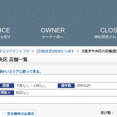
ICE
OWNER
CLO
スを探す
オーナー様へ
移転閉業され
探すならテナントプロ
>
(店舗(賃貸))地域から探す
>
大阪市中央区の店舗(賃
央区 店舗一覧
細かいエリアに絞って見る。
面積
下限なし～上限なし
築年数
20年以内
間取り
指定なし
並び順：
空き物件のみ表示