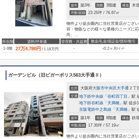
築3年
3階建
木
築年
階数
構造
23.25坪 / 76.87㎡
坪数/面積
物件より徒歩圏内に当社営業店がござい
容・物販などの様々な業種のニーズに応
尚、...
敷金/礼金/保証金/償却/敷引
所在階
賃料/坪単価
管理費・共益費
27
万
4,780
円
1-3階
-
-
/
2.2ヶ月
/
-
/
-
/
-
/
1.18
万円
ガーデンビル（旧ビガーポリス563大手通Ⅱ）
大阪府
大阪市中央区
大手通
２丁
住所
交通
地下鉄中央線
「
谷町四丁目
」駅 
地下鉄谷町線
「
天満橋
」駅 徒歩1
京阪電鉄中之島線
「
天満橋
」駅 
築1年
8階建
鉄
築年
階数
構造
17.30坪 / 57.19㎡
坪数/面積
物件より徒歩圏内に当社営業店がござい