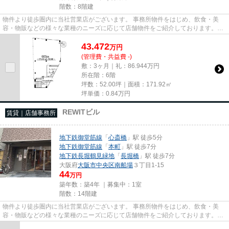
階数：8階建
物件より徒歩圏内に当社営業店がございます。 事務所物件をはじめ、飲食・美
容・物販などの様々な業種のニーズに応じて店舗物件をご紹介しております。
尚、弊社ではおとり広告は一切...
43.472
万
円
(管理費・共益費 -)
敷：3ヶ月｜礼：86.944万円
所在階：6階
坪数：52.00坪｜面積：171.92㎡
坪単価：
0.84
万円
REWITビル
賃貸｜店舗事務所
地下鉄御堂筋線
「
心斎橋
」駅 徒歩5分
地下鉄御堂筋線
「
本町
」駅 徒歩7分
地下鉄長堀鶴見緑地
「
長堀橋
」駅 徒歩7分
大阪府
大阪市中央区
南船場
３丁目1-15
44
万円
築年数：築4年 ｜募集中：
1室
階数：14階建
物件より徒歩圏内に当社営業店がございます。 事務所物件をはじめ、飲食・美
容・物販などの様々な業種のニーズに応じて店舗物件をご紹介しております。
尚、弊社ではおとり広告は一切...