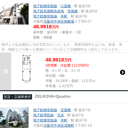
地下鉄御堂筋線
「
心斎橋
」駅 徒歩3分
地下鉄長堀鶴見緑地
「
長堀橋
」駅 徒歩5分
地下鉄御堂筋線
「
本町
」駅 徒歩7分
大阪府
大阪市中央区
南船場
３丁目6-27
48.9918
万円
築年数：築33年 ｜募集中：
1室
階数：8階建
物件より徒歩圏内に当社営業店がございます。 事務所物件をはじめ、飲食・美
容・物販などの様々な業種のニーズに応じて店舗物件をご紹介しております。
尚、弊社ではおとり広告は一切...
48.9918
万
円
(管理費・共益費 113,058円)
敷：0ヶ月｜礼：0ヶ月
所在階：4階
坪数：34.26坪｜面積：113.25㎡
坪単価：
1.43
万円
ZELKOVA+Quattro
賃貸｜店舗事務所
地下鉄御堂筋線
「
淀屋橋
」駅 徒歩7分
地下鉄堺筋線
「
北浜
」駅 徒歩7分
地下鉄御堂筋線
「
本町
」駅 徒歩7分
大阪府
大阪市中央区
淡路町
３丁目2-13