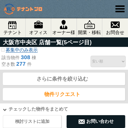
テナント
オフィス
オーナー様
開業・移転
お問合せ
大阪市中央区 店舗一覧(5ページ目)
募集中のみ表示
308
該当物件
棟
277
空き数
件
さらに条件を絞り込む
物件リクエスト
チェックした物件をまとめて
検討リストに追加
お問い合わせ