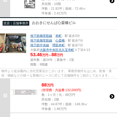
所在階：10階
坪数：21.92坪｜面積：72.46㎡
坪単価：
2.42
万円
おおきにせんば心斎橋ビル
賃貸｜店舗事務所
地下鉄御堂筋線
「
本町
」駅 徒歩3分
地下鉄御堂筋線
「
心斎橋
」駅 徒歩7分
地下鉄中央線
「
堺筋本町
」駅 徒歩7分
大阪府
大阪市中央区
北久宝寺町
３丁目4-13
53.46
88
万円～
万円
築年数：築34年 ｜募集中：
2室
階数：9階建
物件より徒歩圏内に当社営業店がございます。 事務所物件をはじめ、飲食・美
容・物販などの様々な業種のニーズに応じて店舗物件をご紹介しております。
尚、弊社ではおとり広告は一切...
88
万
円
(管理費・共益費 132,000円)
敷：1ヶ月｜礼：88万円
所在階：2階
坪数：44.87坪｜面積：148.36㎡
坪単価：
1.96
万円