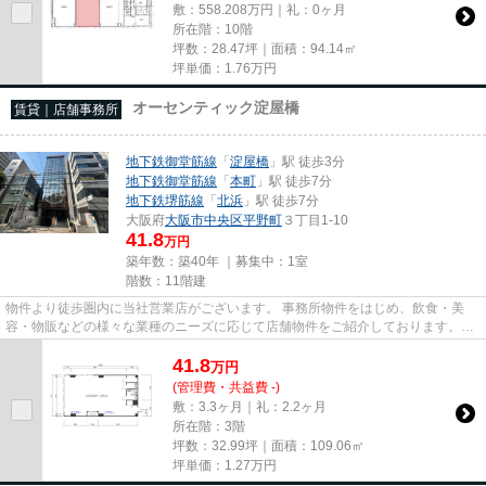
敷：558.208万円｜礼：0ヶ月
所在階：10階
坪数：28.47坪｜面積：94.14㎡
坪単価：
1.76
万円
オーセンティック淀屋橋
賃貸｜店舗事務所
地下鉄御堂筋線
「
淀屋橋
」駅 徒歩3分
地下鉄御堂筋線
「
本町
」駅 徒歩7分
地下鉄堺筋線
「
北浜
」駅 徒歩7分
大阪府
大阪市中央区
平野町
３丁目1-10
41.8
万円
築年数：築40年 ｜募集中：
1室
階数：11階建
物件より徒歩圏内に当社営業店がございます。 事務所物件をはじめ、飲食・美
容・物販などの様々な業種のニーズに応じて店舗物件をご紹介しております。
尚、弊社ではおとり広告は一切...
41.8
万
円
(管理費・共益費 -)
敷：3.3ヶ月｜礼：2.2ヶ月
所在階：3階
坪数：32.99坪｜面積：109.06㎡
坪単価：
1.27
万円