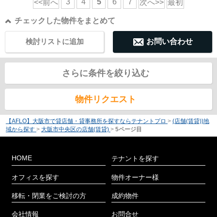
3
4
5
6
7
<<前へ
次へ>>
最初
チェックした物件をまとめて
検討リストに追加
お問い合わせ
さらに条件を絞り込む
物件リクエスト
【AFLO】大阪市で貸店舗・貸事務所を探すならテナントプロ
>
(店舗(賃貸))地
域から探す
>
大阪市中央区の店舗(賃貸)
>
5ページ目
HOME
テナントを探す
オフィスを探す
物件オーナー様
移転・閉業をご検討の方
成約物件
会社情報
お問合せ