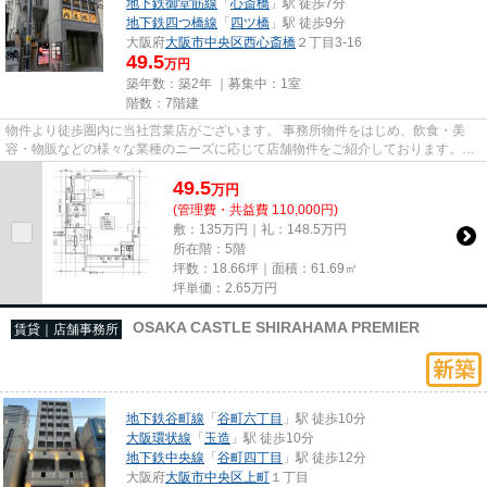
地下鉄御堂筋線
「
心斎橋
」駅 徒歩7分
地下鉄四つ橋線
「
四ツ橋
」駅 徒歩9分
大阪府
大阪市中央区
西心斎橋
２丁目3-16
49.5
万円
築年数：築2年 ｜募集中：
1室
階数：7階建
物件より徒歩圏内に当社営業店がございます。 事務所物件をはじめ、飲食・美
容・物販などの様々な業種のニーズに応じて店舗物件をご紹介しております。
尚、弊社ではおとり広告は一切...
49.5
万
円
(管理費・共益費 110,000円)
敷：135万円｜礼：148.5万円
所在階：5階
坪数：18.66坪｜面積：61.69㎡
坪単価：
2.65
万円
OSAKA CASTLE SHIRAHAMA PREMIER
賃貸｜店舗事務所
地下鉄谷町線
「
谷町六丁目
」駅 徒歩10分
大阪環状線
「
玉造
」駅 徒歩10分
地下鉄中央線
「
谷町四丁目
」駅 徒歩12分
大阪府
大阪市中央区
上町
１丁目