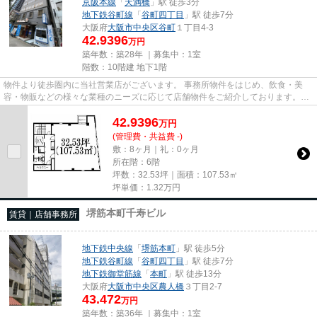
京阪本線
「
天満橋
」駅 徒歩3分
地下鉄谷町線
「
谷町四丁目
」駅 徒歩7分
大阪府
大阪市中央区
谷町
１丁目4-3
42.9396
万円
築年数：築28年 ｜募集中：
1室
階数：10階建 地下1階
物件より徒歩圏内に当社営業店がございます。 事務所物件をはじめ、飲食・美
容・物販などの様々な業種のニーズに応じて店舗物件をご紹介しております。
尚、弊社ではおとり広告は一切...
42.9396
万
円
(管理費・共益費 -)
敷：8ヶ月｜礼：0ヶ月
所在階：6階
坪数：32.53坪｜面積：107.53㎡
坪単価：
1.32
万円
堺筋本町千寿ビル
賃貸｜店舗事務所
地下鉄中央線
「
堺筋本町
」駅 徒歩5分
地下鉄谷町線
「
谷町四丁目
」駅 徒歩7分
地下鉄御堂筋線
「
本町
」駅 徒歩13分
大阪府
大阪市中央区
農人橋
３丁目2-7
43.472
万円
築年数：築36年 ｜募集中：
1室