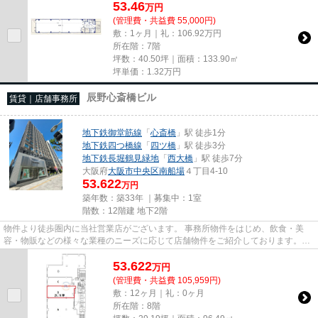
53.46
万
円
(管理費・共益費 55,000円)
敷：1ヶ月｜礼：106.92万円
所在階：7階
坪数：40.50坪｜面積：133.90㎡
坪単価：
1.32
万円
辰野心斎橋ビル
賃貸｜店舗事務所
地下鉄御堂筋線
「
心斎橋
」駅 徒歩1分
地下鉄四つ橋線
「
四ツ橋
」駅 徒歩3分
地下鉄長堀鶴見緑地
「
西大橋
」駅 徒歩7分
大阪府
大阪市中央区
南船場
４丁目4-10
53.622
万円
築年数：築33年 ｜募集中：
1室
階数：12階建 地下2階
物件より徒歩圏内に当社営業店がございます。 事務所物件をはじめ、飲食・美
容・物販などの様々な業種のニーズに応じて店舗物件をご紹介しております。
尚、弊社ではおとり広告は一切...
53.622
万
円
(管理費・共益費 105,959円)
敷：12ヶ月｜礼：0ヶ月
所在階：8階