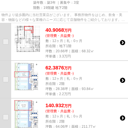
築年数：築3年 ｜募集中：
3室
階数：19階建 地下2階
物件より徒歩圏内に当社営業店がございます。 事務所物件をはじめ、飲食・美
容・物販などの様々な業種のニーズに応じて店舗物件をご紹介しております。
尚、弊社ではおとり広告は一切...
40.9068
万
円
(管理費・共益費 -)
敷：12ヶ月｜礼：0ヶ月
所在階：地下1階
坪数：20.66坪｜面積：68.32㎡
坪単価：
3.3
万円
62.3876
万
円
(管理費・共益費 -)
敷：12ヶ月｜礼：0ヶ月
所在階：2階
坪数：28.38坪｜面積：93.84㎡
坪単価：
2.2
万円
140.932
万
円
(管理費・共益費 -)
敷：12ヶ月｜礼：0ヶ月
所在階：2階
坪数：64.06坪｜面積：211.77㎡