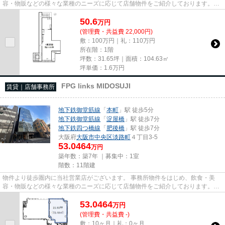
容・物販などの様々な業種のニーズに応じて店舗物件をご紹介しております。
尚、弊社ではおとり広告は一切...
50.6
万
円
(管理費・共益費 22,000円)
敷：100万円｜礼：110万円
所在階：1階
坪数：31.65坪｜面積：104.63㎡
坪単価：
1.6
万円
FPG links MIDOSUJI
賃貸｜店舗事務所
地下鉄御堂筋線
「
本町
」駅 徒歩5分
地下鉄御堂筋線
「
淀屋橋
」駅 徒歩7分
地下鉄四つ橋線
「
肥後橋
」駅 徒歩7分
大阪府
大阪市中央区
淡路町
４丁目3-5
53.0464
万円
築年数：築7年 ｜募集中：
1室
階数：11階建
物件より徒歩圏内に当社営業店がございます。 事務所物件をはじめ、飲食・美
容・物販などの様々な業種のニーズに応じて店舗物件をご紹介しております。
尚、弊社ではおとり広告は一切...
53.0464
万
円
(管理費・共益費 -)
敷：10ヶ月｜礼：0ヶ月