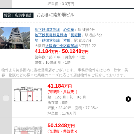
坪単価：
3.3
万円
おおきに南船場ビル
賃貸｜店舗事務所
地下鉄御堂筋線
「
心斎橋
」駅 徒歩4分
地下鉄長堀鶴見緑地
「
長堀橋
」駅 徒歩6分
地下鉄御堂筋線
「
本町
」駅 徒歩7分
大阪府
大阪市中央区
南船場
３丁目2-22
41.184
50.1248
万円～
万円
築年数：築31年 ｜募集中：
2室
階数：10階建 地下1階
物件より徒歩圏内に当社営業店がございます。 事務所物件をはじめ、飲食・美
容・物販などの様々な業種のニーズに応じて店舗物件をご紹介しております。
尚、弊社ではおとり広告は一切...
41.184
万
円
(管理費・共益費 -)
敷：12ヶ月｜礼：0ヶ月
所在階：8階
坪数：23.40坪｜面積：77.35㎡
坪単価：
1.76
万円
50.1248
万
円
(管理費・共益費 -)