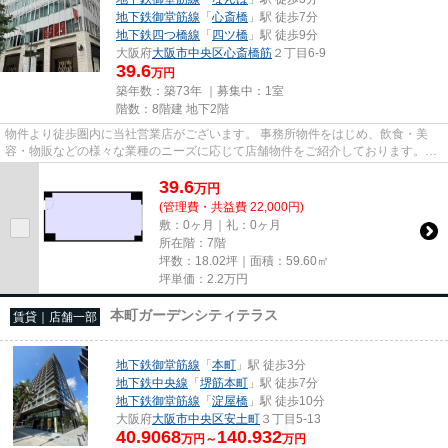
地下鉄御堂筋線
「
心斎橋
」駅 徒歩7分
地下鉄四つ橋線
「
四ツ橋
」駅 徒歩9分
大阪府
大阪市中央区
心斎橋筋
２丁目6-9
39.6
万円
築年数：築73年 ｜募集中：
1室
階数：8階建 地下2階
物件より徒歩圏内に当社営業店がございます。 事務所物件をはじめ、飲食・美
容・物販などの様々な業種のニーズに応じて店舗物件をご紹介しております。
尚、弊社ではおとり広告は一切...
39.6
万
円
(管理費・共益費 22,000円)
敷：0ヶ月｜礼：0ヶ月
所在階：7階
坪数：18.02坪｜面積：59.60㎡
坪単価：
2.2
万円
本町ガーデンシティテラス
賃貸｜店舗一部
地下鉄御堂筋線
「
本町
」駅 徒歩3分
地下鉄中央線
「
堺筋本町
」駅 徒歩7分
地下鉄御堂筋線
「
淀屋橋
」駅 徒歩10分
大阪府
大阪市中央区
安土町
３丁目5-13
40.9068
140.932
万円～
万円