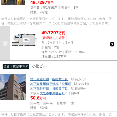
49.7297
万円
築年数：築1年未満 ｜募集中：
1室
階数：9階建
物件より徒歩圏内に当社営業店がございます。 事務所物件をはじめ、飲食・美
容・物販などの様々な業種のニーズに応じて店舗物件をご紹介しております。
尚、弊社ではおとり広告は一切...
49.7297
万
円
(管理費・共益費 -)
敷：0ヶ月｜礼：3ヶ月
所在階：2階
坪数：26.91坪｜面積：88.98㎡
坪単価：
1.85
万円
小松ビル
賃貸｜店舗事務所
地下鉄谷町線
「
谷町六丁目
」駅 徒歩1分
地下鉄長堀鶴見緑地
「
松屋町
」駅 徒歩4分
地下鉄谷町線
「
谷町四丁目
」駅 徒歩9分
大阪府
大阪市中央区
谷町
６丁目6-9
50.6
万円
築年数：築47年 ｜募集中：
1室
階数：6階建
物件より徒歩圏内に当社営業店がございます。 事務所物件をはじめ、飲食・美