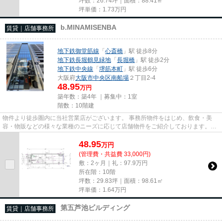
坪数：26.74坪｜面積：88.41㎡
坪単価：
1.73
万円
b.MINAMISENBA
賃貸｜店舗事務所
地下鉄御堂筋線
「
心斎橋
」駅 徒歩8分
地下鉄長堀鶴見緑地
「
長堀橋
」駅 徒歩2分
地下鉄中央線
「
堺筋本町
」駅 徒歩6分
大阪府
大阪市中央区
南船場
２丁目2-4
48.95
万円
築年数：築4年 ｜募集中：
1室
階数：10階建
物件より徒歩圏内に当社営業店がございます。 事務所物件をはじめ、飲食・美
容・物販などの様々な業種のニーズに応じて店舗物件をご紹介しております。
尚、弊社ではおとり広告は一切...
48.95
万
円
(管理費・共益費 33,000円)
敷：2ヶ月｜礼：97.9万円
所在階：10階
坪数：29.83坪｜面積：98.61㎡
坪単価：
1.64
万円
第五芦池ビルディング
賃貸｜店舗事務所