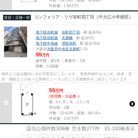
坪数：29.19坪｜面積：96.49㎡
坪単価：
1.84
万円
コンフォリア・リヴ谷町四丁目（中大江小学校区）
賃貸｜店舗一部
地下鉄谷町線
「
谷町四丁目
」駅 徒歩3分
地下鉄谷町線
「
天満橋
」駅 徒歩5分
地下鉄中央線
「
堺筋本町
」駅 徒歩15分
大阪府
大阪市中央区
北新町
2-10
55
万円
築年数：築1年 ｜募集中：
1室
階数：11階建
物件より徒歩圏内に当社営業店がございます。 事務所物件をはじめ、飲食・美
容・物販などの様々な業種のニーズに応じて店舗物件をご紹介しております。
尚、弊社ではおとり広告は一切...
55
万
円
(管理費・共益費 -)
敷：6ヶ月｜礼：1.1ヶ月
所在階：1階
坪数：20.62坪｜面積：68.19㎡
坪単価：
2.67
万円
該当公開件数
308
棟 空き数
277
件
81-100
棟表示