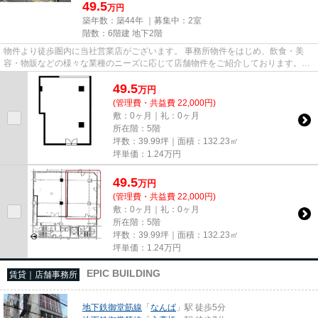
49.5
万円
築年数：築44年 ｜募集中：
2室
階数：6階建 地下2階
物件より徒歩圏内に当社営業店がございます。 事務所物件をはじめ、飲食・美
容・物販などの様々な業種のニーズに応じて店舗物件をご紹介しております。
尚、弊社ではおとり広告は一切...
49.5
万
円
(管理費・共益費 22,000円)
敷：0ヶ月｜礼：0ヶ月
所在階：5階
坪数：39.99坪｜面積：132.23㎡
坪単価：
1.24
万円
49.5
万
円
(管理費・共益費 22,000円)
敷：0ヶ月｜礼：0ヶ月
所在階：5階
坪数：39.99坪｜面積：132.23㎡
坪単価：
1.24
万円
EPIC BUILDING
賃貸｜店舗事務所
地下鉄御堂筋線
「
なんば
」駅 徒歩5分