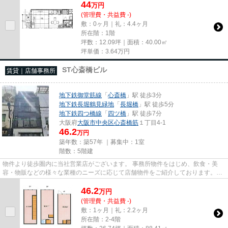
44
万
円
(管理費・共益費 -)
敷：0ヶ月｜礼：4.4ヶ月
所在階：1階
坪数：12.09坪｜面積：40.00㎡
坪単価：
3.64
万円
ST心斎橋ビル
賃貸｜店舗事務所
地下鉄御堂筋線
「
心斎橋
」駅 徒歩3分
地下鉄長堀鶴見緑地
「
長堀橋
」駅 徒歩5分
地下鉄四つ橋線
「
四ツ橋
」駅 徒歩7分
大阪府
大阪市中央区
心斎橋筋
１丁目4-1
46.2
万円
築年数：築57年 ｜募集中：
1室
階数：5階建
物件より徒歩圏内に当社営業店がございます。 事務所物件をはじめ、飲食・美
容・物販などの様々な業種のニーズに応じて店舗物件をご紹介しております。
尚、弊社ではおとり広告は一切...
46.2
万
円
(管理費・共益費 -)
敷：1ヶ月｜礼：2.2ヶ月
所在階：2-4階