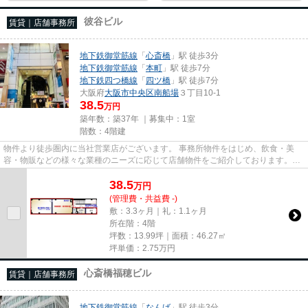
彼谷ビル
賃貸｜店舗事務所
地下鉄御堂筋線
「
心斎橋
」駅 徒歩3分
地下鉄御堂筋線
「
本町
」駅 徒歩7分
地下鉄四つ橋線
「
四ツ橋
」駅 徒歩7分
大阪府
大阪市中央区
南船場
３丁目10-1
38.5
万円
築年数：築37年 ｜募集中：
1室
階数：4階建
物件より徒歩圏内に当社営業店がございます。 事務所物件をはじめ、飲食・美
容・物販などの様々な業種のニーズに応じて店舗物件をご紹介しております。
尚、弊社ではおとり広告は一切...
38.5
万
円
(管理費・共益費 -)
敷：3.3ヶ月｜礼：1.1ヶ月
所在階：4階
坪数：13.99坪｜面積：46.27㎡
坪単価：
2.75
万円
心斎橋福穂ビル
賃貸｜店舗事務所
地下鉄御堂筋線
「
なんば
」駅 徒歩3分