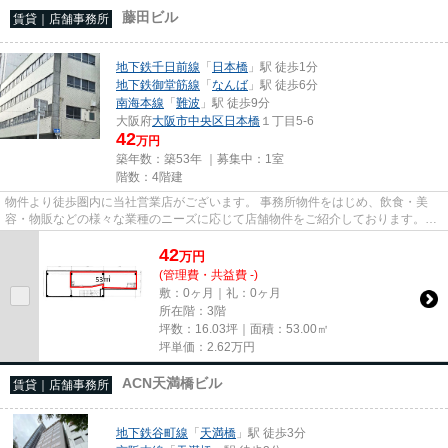
藤田ビル
賃貸｜店舗事務所
地下鉄千日前線
「
日本橋
」駅 徒歩1分
地下鉄御堂筋線
「
なんば
」駅 徒歩6分
南海本線
「
難波
」駅 徒歩9分
大阪府
大阪市中央区
日本橋
１丁目5-6
42
万円
築年数：築53年 ｜募集中：
1室
階数：4階建
物件より徒歩圏内に当社営業店がございます。 事務所物件をはじめ、飲食・美
容・物販などの様々な業種のニーズに応じて店舗物件をご紹介しております。
尚、弊社ではおとり広告は一切...
42
万
円
(管理費・共益費 -)
敷：0ヶ月｜礼：0ヶ月
所在階：3階
坪数：16.03坪｜面積：53.00㎡
坪単価：
2.62
万円
ACN天満橋ビル
賃貸｜店舗事務所
地下鉄谷町線
「
天満橋
」駅 徒歩3分