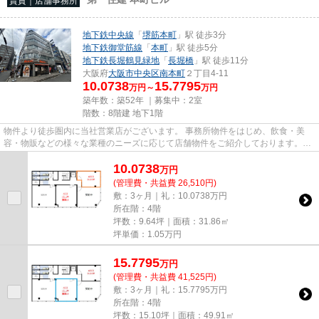
賃貸｜店舗事務所
地下鉄中央線
「
堺筋本町
」駅 徒歩3分
地下鉄御堂筋線
「
本町
」駅 徒歩5分
地下鉄長堀鶴見緑地
「
長堀橋
」駅 徒歩11分
大阪府
大阪市中央区
南本町
２丁目4-11
10.0738
15.7795
万円～
万円
築年数：築52年 ｜募集中：
2室
階数：8階建 地下1階
物件より徒歩圏内に当社営業店がございます。 事務所物件をはじめ、飲食・美
容・物販などの様々な業種のニーズに応じて店舗物件をご紹介しております。
尚、弊社ではおとり広告は一切...
10.0738
万
円
(管理費・共益費 26,510円)
敷：3ヶ月｜礼：10.0738万円
所在階：4階
坪数：9.64坪｜面積：31.86㎡
坪単価：
1.05
万円
15.7795
万
円
(管理費・共益費 41,525円)
敷：3ヶ月｜礼：15.7795万円
所在階：4階
坪数：15.10坪｜面積：49.91㎡