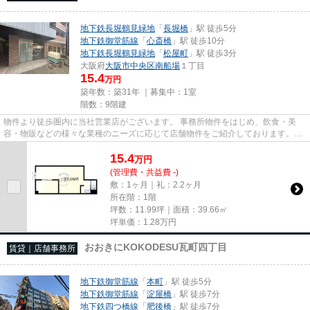
地下鉄長堀鶴見緑地
「
長堀橋
」駅 徒歩5分
地下鉄御堂筋線
「
心斎橋
」駅 徒歩10分
地下鉄長堀鶴見緑地
「
松屋町
」駅 徒歩3分
大阪府
大阪市中央区
南船場
１丁目
15.4
万円
築年数：築31年 ｜募集中：
1室
階数：9階建
物件より徒歩圏内に当社営業店がございます。 事務所物件をはじめ、飲食・美
容・物販などの様々な業種のニーズに応じて店舗物件をご紹介しております。
尚、弊社ではおとり広告は一切...
15.4
万
円
(管理費・共益費 -)
敷：1ヶ月｜礼：2.2ヶ月
所在階：1階
坪数：11.99坪｜面積：39.66㎡
坪単価：
1.28
万円
おおきにKOKODESU瓦町四丁目
賃貸｜店舗事務所
地下鉄御堂筋線
「
本町
」駅 徒歩5分
地下鉄御堂筋線
「
淀屋橋
」駅 徒歩7分
地下鉄四つ橋線
「
肥後橋
」駅 徒歩7分