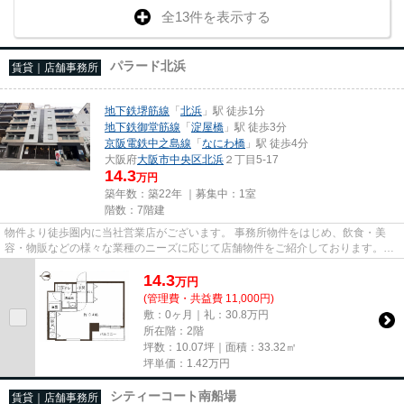
全13件を表示する
パラード北浜
賃貸｜店舗事務所
地下鉄堺筋線
「
北浜
」駅 徒歩1分
地下鉄御堂筋線
「
淀屋橋
」駅 徒歩3分
京阪電鉄中之島線
「
なにわ橋
」駅 徒歩4分
大阪府
大阪市中央区
北浜
２丁目5-17
14.3
万円
築年数：築22年 ｜募集中：
1室
階数：7階建
物件より徒歩圏内に当社営業店がございます。 事務所物件をはじめ、飲食・美
容・物販などの様々な業種のニーズに応じて店舗物件をご紹介しております。
尚、弊社ではおとり広告は一切...
14.3
万
円
(管理費・共益費 11,000円)
敷：0ヶ月｜礼：30.8万円
所在階：2階
坪数：10.07坪｜面積：33.32㎡
坪単価：
1.42
万円
シティーコート南船場
賃貸｜店舗事務所