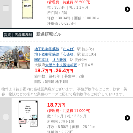
(管理費・共益費 38,500円)
敷：35万円｜礼：1.1ヶ月
所在階：2階
坪数：30.34坪｜面積：100.30㎡
坪単価：
0.62
万円
新道頓堀ビル
賃貸｜店舗事務所
地下鉄御堂筋線
「
なんば
」駅 徒歩3分
地下鉄御堂筋線
「
心斎橋
」駅 徒歩10分
関西本線
「
ＪＲ難波
」駅 徒歩5分
大阪府
大阪市中央区
道頓堀
２丁目4-5
18.7
26.4
万円～
万円
築年数：築43年 ｜募集中：
2室
階数：5階建 地下1階
物件より徒歩圏内に当社営業店がございます。 事務所物件をはじめ、飲食・美
容・物販などの様々な業種のニーズに応じて店舗物件をご紹介しております。
尚、弊社ではおとり広告は一切...
18.7
万
円
(管理費・共益費 11,000円)
敷：2ヶ月｜礼：2.2ヶ月
所在階：地下1階
坪数：8.50坪｜面積：28.11㎡
坪単価：
2.2
万円