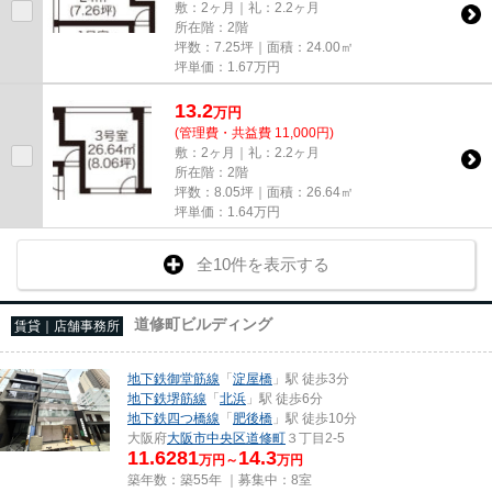
敷：2ヶ月｜礼：2.2ヶ月
所在階：2階
坪数：7.25坪｜面積：24.00㎡
坪単価：
1.67
万円
13.2
万
円
(管理費・共益費 11,000円)
敷：2ヶ月｜礼：2.2ヶ月
所在階：2階
坪数：8.05坪｜面積：26.64㎡
坪単価：
1.64
万円
全10件を表示する
道修町ビルディング
賃貸｜店舗事務所
地下鉄御堂筋線
「
淀屋橋
」駅 徒歩3分
地下鉄堺筋線
「
北浜
」駅 徒歩6分
地下鉄四つ橋線
「
肥後橋
」駅 徒歩10分
大阪府
大阪市中央区
道修町
３丁目2-5
11.6281
14.3
万円～
万円
築年数：築55年 ｜募集中：
8室