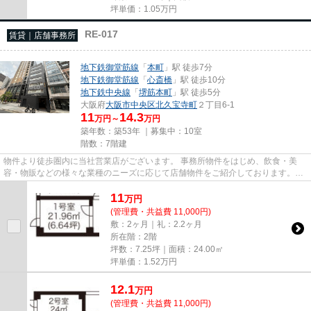
坪単価：
1.05
万円
RE-017
賃貸｜店舗事務所
地下鉄御堂筋線
「
本町
」駅 徒歩7分
地下鉄御堂筋線
「
心斎橋
」駅 徒歩10分
地下鉄中央線
「
堺筋本町
」駅 徒歩5分
大阪府
大阪市中央区
北久宝寺町
２丁目6-1
11
14.3
万円～
万円
築年数：築53年 ｜募集中：
10室
階数：7階建
物件より徒歩圏内に当社営業店がございます。 事務所物件をはじめ、飲食・美
容・物販などの様々な業種のニーズに応じて店舗物件をご紹介しております。
尚、弊社ではおとり広告は一切...
11
万
円
(管理費・共益費 11,000円)
敷：2ヶ月｜礼：2.2ヶ月
所在階：2階
坪数：7.25坪｜面積：24.00㎡
坪単価：
1.52
万円
12.1
万
円
(管理費・共益費 11,000円)