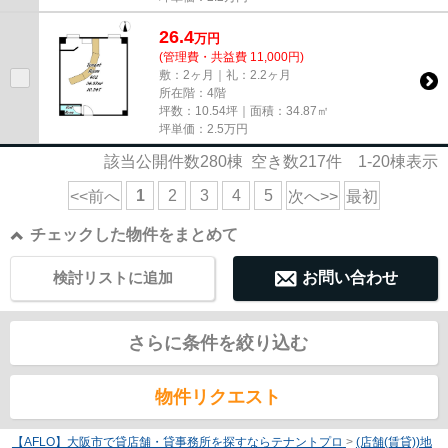
26.4
万
円
(管理費・共益費 11,000円)
敷：2ヶ月｜礼：2.2ヶ月
所在階：4階
坪数：10.54坪｜面積：34.87㎡
坪単価：
2.5
万円
該当公開件数
280
棟 空き数
217
件
1-20
棟表示
1
2
3
4
5
<<前へ
次へ>>
最初
チェックした物件をまとめて
検討リストに追加
お問い合わせ
さらに条件を絞り込む
物件リクエスト
【AFLO】大阪市で貸店舗・貸事務所を探すならテナントプロ
>
(店舗(賃貸))地