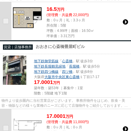
尚、弊社ではおとり広告は一切...
16.5
万
円
(管理費・共益費 22,000円)
敷：0ヶ月｜礼：3.3ヶ月
所在階：5階
坪数：4.99坪｜面積：16.50㎡
坪単価：
3.31
万円
おおきに心斎橋畳屋町ビル
賃貸｜店舗事務所
地下鉄御堂筋線
「
心斎橋
」駅 徒歩3分
地下鉄長堀鶴見緑地
「
長堀橋
」駅 徒歩5分
地下鉄四つ橋線
「
四ツ橋
」駅 徒歩8分
大阪府
大阪市中央区
東心斎橋
１丁目17-17
17.0001
万円
築年数：築53年 ｜募集中：
1室
階数：5階建 地下1階
物件より徒歩圏内に当社営業店がございます。 事務所物件をはじめ、飲食・美
容・物販などの様々な業種のニーズに応じて店舗物件をご紹介しております。
尚、弊社ではおとり広告は一切...
17.0001
万
円
(管理費・共益費 11,000円)
敷：0ヶ月｜礼：0ヶ月