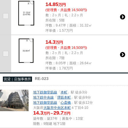
14.85
万
円
(管理費・共益費 16,500円)
敷：2ヶ月｜礼：2.2ヶ月
所在階：5階
坪数：9.47坪｜面積：31.32㎡
坪単価：
1.57
万円
14.3
万
円
(管理費・共益費 16,500円)
敷：2ヶ月｜礼：2.2ヶ月
所在階：7階
坪数：8.05坪｜面積：26.64㎡
坪単価：
1.78
万円
RE-023
賃貸｜店舗事務所
地下鉄御堂筋線
「
本町
」駅 徒歩3分
地下鉄中央線
「
堺筋本町
」駅 徒歩9分
地下鉄御堂筋線
「
心斎橋
」駅 徒歩12分
大阪府
大阪市中央区
本町
４丁目4-10
14.3
29.7
万円～
万円
築年数：築37年 ｜募集中：
13室
階数：9階建 地下1階