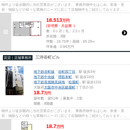
物件より徒歩圏内に当社営業店がございます。 事務所物件をはじめ、飲食・美
容・物販などの様々な業種のニーズに応じて店舗物件をご紹介しております。
尚、弊社ではおとり広告は一切...
18.513
万
円
(管理費・共益費 -)
敷：0ヶ月｜礼：2.2ヶ月
所在階：3階
坪数：19.75坪｜面積：65.29㎡
坪単価：
0.94
万円
三洋谷町ビル
賃貸｜店舗事務所
地下鉄谷町線
「
谷町四丁目
」駅 徒歩3分
地下鉄中央線
「
堺筋本町
」駅 徒歩10分
地下鉄長堀鶴見緑地
「
松屋町
」駅 徒歩12分
大阪府
大阪市中央区
鎗屋町
２丁目2-10
18.7
万円
築年数：築51年 ｜募集中：
1室
階数：8階建
物件より徒歩圏内に当社営業店がございます。 事務所物件をはじめ、飲食・美
容・物販などの様々な業種のニーズに応じて店舗物件をご紹介しております。
尚、弊社ではおとり広告は一切...
18.7
万
円