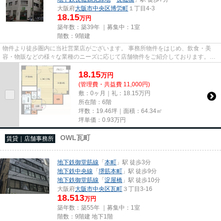
大阪府
大阪市中央区
博労町
１丁目4-3
18.15
万円
築年数：築39年 ｜募集中：
1室
階数：9階建
物件より徒歩圏内に当社営業店がございます。 事務所物件をはじめ、飲食・美
容・物販などの様々な業種のニーズに応じて店舗物件をご紹介しております。
尚、弊社ではおとり広告は一切...
18.15
万
円
(管理費・共益費 11,000円)
敷：0ヶ月｜礼：18.15万円
所在階：6階
坪数：19.46坪｜面積：64.34㎡
坪単価：
0.93
万円
OWL瓦町
賃貸｜店舗事務所
地下鉄御堂筋線
「
本町
」駅 徒歩3分
地下鉄中央線
「
堺筋本町
」駅 徒歩9分
地下鉄御堂筋線
「
淀屋橋
」駅 徒歩10分
大阪府
大阪市中央区
瓦町
３丁目3-16
18.513
万円
築年数：築55年 ｜募集中：
1室
階数：9階建 地下1階