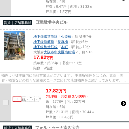
所在階：4階
坪数：9.47坪｜面積：31.32㎡
坪単価：
1.8
万円
日宝船場中央ビル
賃貸｜店舗事務所
地下鉄御堂筋線
「
心斎橋
」駅 徒歩7分
地下鉄堺筋線
「
長堀橋
」駅 徒歩3分
地下鉄御堂筋線
「
本町
」駅 徒歩10分
大阪府
大阪市中央区
南船場
２丁目7-13
17.82
万円
築年数：築36年 ｜募集中：
1室
階数：9階建
物件より徒歩圏内に当社営業店がございます。 事務所物件をはじめ、飲食・美
容・物販などの様々な業種のニーズに応じて店舗物件をご紹介しております。
尚、弊社ではおとり広告は一切...
17.82
万
円
(管理費・共益費 37,400円)
敷：17万円｜礼：22万円
所在階：6階
坪数：21.31坪｜面積：70.44㎡
坪単価：
0.84
万円
フォルトゥーナ南久宝寺
賃貸｜店舗事務所