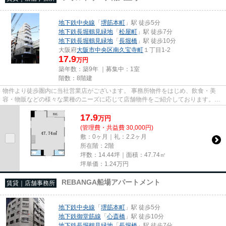
地下鉄中央線
「
堺筋本町
」駅 徒歩5分
地下鉄長堀鶴見緑地
「
松屋町
」駅 徒歩7分
地下鉄長堀鶴見緑地
「
長堀橋
」駅 徒歩10分
大阪府
大阪市中央区
南久宝寺町
１丁目1-2
17.9
万円
築年数：築9年 ｜募集中：
1室
階数：8階建
物件より徒歩圏内に当社営業店がございます。 事務所物件をはじめ、飲食・美
容・物販などの様々な業種のニーズに応じて店舗物件をご紹介しております。
尚、弊社ではおとり広告は一切...
17.9
万
円
(管理費・共益費 30,000円)
敷：0ヶ月｜礼：2.2ヶ月
所在階：2階
坪数：14.44坪｜面積：47.74㎡
坪単価：
1.24
万円
REBANGA船場アパートメント
賃貸｜店舗事務所
地下鉄中央線
「
堺筋本町
」駅 徒歩5分
地下鉄御堂筋線
「
心斎橋
」駅 徒歩10分
地下鉄長堀鶴見緑地
「
長堀橋
」駅 徒歩7分