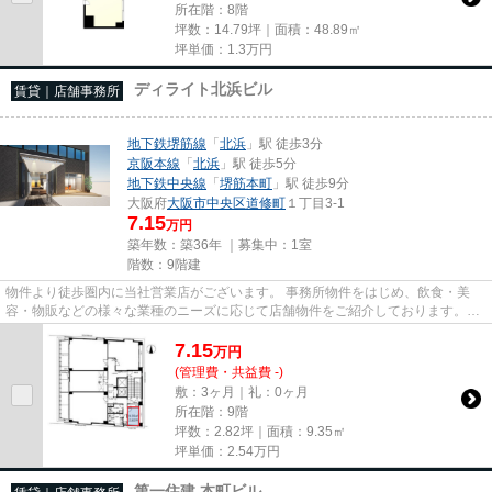
所在階：8階
坪数：14.79坪｜面積：48.89㎡
坪単価：
1.3
万円
ディライト北浜ビル
賃貸｜店舗事務所
地下鉄堺筋線
「
北浜
」駅 徒歩3分
京阪本線
「
北浜
」駅 徒歩5分
地下鉄中央線
「
堺筋本町
」駅 徒歩9分
大阪府
大阪市中央区
道修町
１丁目3-1
7.15
万円
築年数：築36年 ｜募集中：
1室
階数：9階建
物件より徒歩圏内に当社営業店がございます。 事務所物件をはじめ、飲食・美
容・物販などの様々な業種のニーズに応じて店舗物件をご紹介しております。
尚、弊社ではおとり広告は一切...
7.15
万
円
(管理費・共益費 -)
敷：3ヶ月｜礼：0ヶ月
所在階：9階
坪数：2.82坪｜面積：9.35㎡
坪単価：
2.54
万円
第一住建 本町ビル