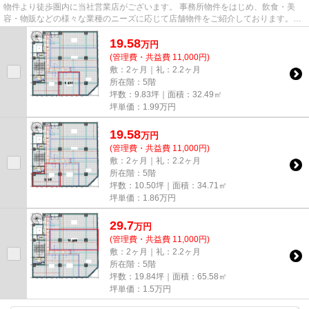
物件より徒歩圏内に当社営業店がございます。 事務所物件をはじめ、飲食・美
容・物販などの様々な業種のニーズに応じて店舗物件をご紹介しております。
尚、弊社ではおとり広告は一切...
19.58
万
円
(管理費・共益費 11,000円)
敷：2ヶ月｜礼：2.2ヶ月
所在階：5階
坪数：9.83坪｜面積：32.49㎡
坪単価：
1.99
万円
19.58
万
円
(管理費・共益費 11,000円)
敷：2ヶ月｜礼：2.2ヶ月
所在階：5階
坪数：10.50坪｜面積：34.71㎡
坪単価：
1.86
万円
29.7
万
円
(管理費・共益費 11,000円)
敷：2ヶ月｜礼：2.2ヶ月
所在階：5階
坪数：19.84坪｜面積：65.58㎡
坪単価：
1.5
万円