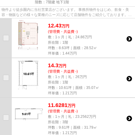
階数：7階建 地下1階
物件より徒歩圏内に当社営業店がございます。 事務所物件をはじめ、飲食・美
容・物販などの様々な業種のニーズに応じて店舗物件をご紹介しております。
尚、弊社ではおとり広告は一切...
12.43
万
円
(管理費・共益費 -)
敷：1ヶ月｜礼：24.86万円
所在階：1階
坪数：8.63坪｜面積：28.52㎡
坪単価：
1.44
万円
14.3
万
円
(管理費・共益費 -)
敷：1ヶ月｜礼：26万円
所在階：1階
坪数：10.61坪｜面積：35.07㎡
坪単価：
1.21
万円
11.6281
万
円
(管理費・共益費 -)
敷：1ヶ月｜礼：23.2562万円
所在階：3階
坪数：9.61坪｜面積：31.79㎡
坪単価：
1.21
万円