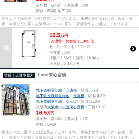
築年数：築42年 ｜募集中：
1室
階数：6階建 地下1階
物件より徒歩圏内に当社営業店がございます。 事務所物件をはじめ、飲食・美
容・物販などの様々な業種のニーズに応じて店舗物件をご紹介しております。
尚、弊社ではおとり広告は一切...
16.5
万
円
(管理費・共益費 11,000円)
敷：2ヶ月｜礼：2.2ヶ月
所在階：5階
坪数：7.56坪｜面積：25.00㎡
坪単価：
2.18
万円
Land東心斎橋
賃貸｜店舗事務所
地下鉄御堂筋線
「
心斎橋
」駅 徒歩5分
地下鉄長堀鶴見緑地
「
長堀橋
」駅 徒歩3分
地下鉄御堂筋線
「
なんば
」駅 徒歩13分
大阪府
大阪市中央区
東心斎橋
１丁目13-10
16.5
万円
築年数：築43年 ｜募集中：
1室
階数：5階建
物件より徒歩圏内に当社営業店がございます。 事務所物件をはじめ、飲食・美
容・物販などの様々な業種のニーズに応じて店舗物件をご紹介しております。