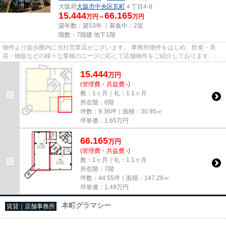
大阪府
大阪市中央区
瓦町
４丁目4-8
15.444
66.165
万円～
万円
築年数：築53年 ｜募集中：
2室
階数：7階建 地下1階
物件より徒歩圏内に当社営業店がございます。 事務所物件をはじめ、飲食・美
容・物販などの様々な業種のニーズに応じて店舗物件をご紹介しております。
尚、弊社ではおとり広告は一切...
15.444
万
円
(管理費・共益費 -)
敷：1ヶ月｜礼：1.1ヶ月
所在階：6階
坪数：9.36坪｜面積：30.95㎡
坪単価：
1.65
万円
66.165
万
円
(管理費・共益費 -)
敷：1ヶ月｜礼：1.1ヶ月
所在階：7階
坪数：44.55坪｜面積：147.28㎡
坪単価：
1.49
万円
本町グラマシー
賃貸｜店舗事務所