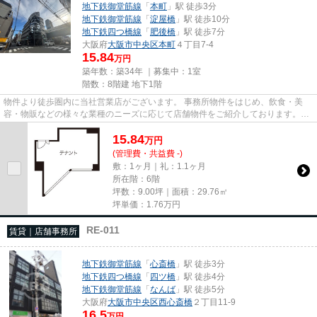
地下鉄御堂筋線
「
本町
」駅 徒歩3分
地下鉄御堂筋線
「
淀屋橋
」駅 徒歩10分
地下鉄四つ橋線
「
肥後橋
」駅 徒歩7分
大阪府
大阪市中央区
本町
４丁目7-4
15.84
万円
築年数：築34年 ｜募集中：
1室
階数：8階建 地下1階
物件より徒歩圏内に当社営業店がございます。 事務所物件をはじめ、飲食・美
容・物販などの様々な業種のニーズに応じて店舗物件をご紹介しております。
尚、弊社ではおとり広告は一切...
15.84
万
円
(管理費・共益費 -)
敷：1ヶ月｜礼：1.1ヶ月
所在階：6階
坪数：9.00坪｜面積：29.76㎡
坪単価：
1.76
万円
RE-011
賃貸｜店舗事務所
地下鉄御堂筋線
「
心斎橋
」駅 徒歩3分
地下鉄四つ橋線
「
四ツ橋
」駅 徒歩4分
地下鉄御堂筋線
「
なんば
」駅 徒歩5分
大阪府
大阪市中央区
西心斎橋
２丁目11-9
16.5
万円