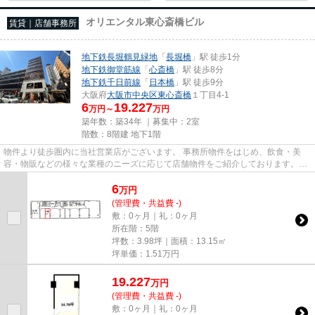
オリエンタル東心斎橋ビル
賃貸｜店舗事務所
地下鉄長堀鶴見緑地
「
長堀橋
」駅 徒歩1分
地下鉄御堂筋線
「
心斎橋
」駅 徒歩8分
地下鉄千日前線
「
日本橋
」駅 徒歩9分
大阪府
大阪市中央区
東心斎橋
１丁目4-1
6
19.227
万円～
万円
築年数：築34年 ｜募集中：
2室
階数：8階建 地下1階
物件より徒歩圏内に当社営業店がございます。 事務所物件をはじめ、飲食・美
容・物販などの様々な業種のニーズに応じて店舗物件をご紹介しております。
尚、弊社ではおとり広告は一切...
6
万
円
(管理費・共益費 -)
敷：0ヶ月｜礼：0ヶ月
所在階：5階
坪数：3.98坪｜面積：13.15㎡
坪単価：
1.51
万円
19.227
万
円
(管理費・共益費 -)
敷：0ヶ月｜礼：0ヶ月