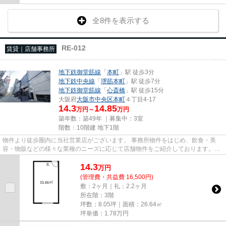
全8件を表示する
RE-012
賃貸｜店舗事務所
地下鉄御堂筋線
「
本町
」駅 徒歩3分
地下鉄中央線
「
堺筋本町
」駅 徒歩7分
地下鉄御堂筋線
「
心斎橋
」駅 徒歩15分
大阪府
大阪市中央区
本町
４丁目4-17
14.3
14.85
万円～
万円
築年数：築49年 ｜募集中：
3室
階数：10階建 地下1階
物件より徒歩圏内に当社営業店がございます。 事務所物件をはじめ、飲食・美
容・物販などの様々な業種のニーズに応じて店舗物件をご紹介しております。
尚、弊社ではおとり広告は一切...
14.3
万
円
(管理費・共益費 16,500円)
敷：2ヶ月｜礼：2.2ヶ月
所在階：3階
坪数：8.05坪｜面積：26.64㎡
坪単価：
1.78
万円