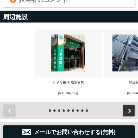
周辺施設
りそな銀行 船場支店
船場
約163m／3分
約320
前
メールでお問い合わせする(無料)