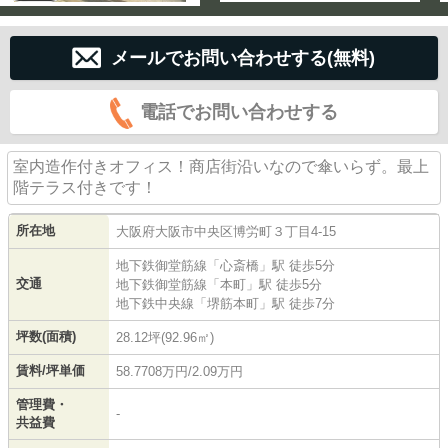
メールでお問い合わせする(無料)
電話でお問い合わせする
室内造作付きオフィス！商店街沿いなので傘いらず。最上
階テラス付きです！
所在地
大阪府
大阪市中央区
博労町
３丁目4-15
地下鉄御堂筋線
「
心斎橋
」駅 徒歩5分
交通
地下鉄御堂筋線
「
本町
」駅 徒歩5分
地下鉄中央線
「
堺筋本町
」駅 徒歩7分
坪数(面積)
28.12坪(92.96㎡)
賃料/坪単価
58.7708万円/2.09万円
管理費・
-
共益費