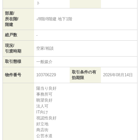
ト
部屋/
所在階/
-/8階/8階建 地下1階
階建
総戸数
-
現況/
空家/相談
引渡時期
取引態様
一般媒介
取引条件の有
物件番号
103706229
2026年08月14日
効期限
陽当り良好
事務所可
眺望良好
法人可
IT向け
視認性良好
好立地
商店街
公営水道