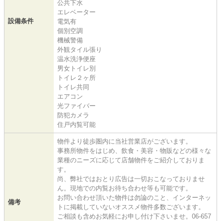
公共下水
エレベーター
設備条件
電気有
個別空調
機械警備
外観タイル張り
温水洗浄便座
男女トイレ別
トイレ２ヶ所
トイレ共同
エアコン
光ファイバー
防犯カメラ
住戸内覧可能
物件より徒歩圏内に当社営業店がございます。
事務所物件をはじめ、飲食・美容・物販などの様々な
業種のニーズに応じて店舗物件をご紹介しておりま
す。
尚、弊社ではおとり広告は一切おこなっておりませ
ん。現地での内覧お待ち合わせ等も可能です。
お問い合わせ頂いた物件は勿論のこと、インターネッ
備考
トに掲載していないオススメ物件多数ございます。
ご相談も含めお気軽にお申し付け下さいませ。06-657