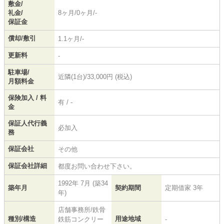
敷金/
礼金/
8ヶ月/0ヶ月/-
保証金
償却/敷引
1.1ヶ月/-
更新料
-
駐車場/
近隣(1台)/33,000円 (税込)
月額料金
保険加入 / 料
有 / -
金
保証人代行義
必加入
務
保証会社
その他
保証会社詳細
都度お問い合わせ下さい。
1992年 7月 (築34
築年月
契約期間
定期借家 3年
年)
店舗事務所/鉄骨
種別/構造
用途地域
鉄筋コンクリー
-