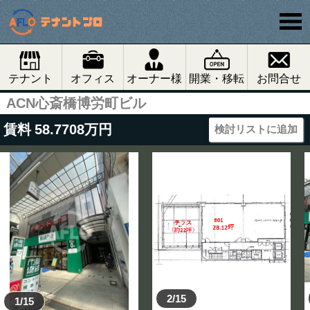
テナント
オフィス
オーナー様
開業・移転
お問合せ
ACN心斎橋博労町ビル
賃料
58.7708
万円
検討リストに追加
2/15
1/15