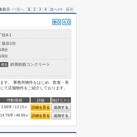
棟表示
<<前へ
1
2
3
4
次へ>>
最初
目4-1
 徒歩1分
歩8分
歩9分
鉄骨鉄筋コンクリート
構造
ます。 事務所物件をはじめ、飲食・美
じて店舗物件をご紹介しております。
坪数/面積
詳細
検討リスト
3.98坪 / 13.15㎡
詳細を見る
追加する
14.79坪 / 48.89㎡
詳細を見る
追加する