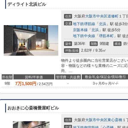
ディライト北浜ビル
大阪府
大阪市中央区
道修町
１丁目
住所
交通
地下鉄堺筋線
「
北浜
」駅 徒歩3分
京阪本線
「
北浜
」駅 徒歩5分
地下鉄中央線
「
堺筋本町
」駅 徒
築36年
9階建
鉄
築年
階数
構造
2.82坪 / 9.35㎡
坪数/面積
物件より徒歩圏内に当社営業店がござい
容・物販などの様々な業種のニーズに応
尚、...
敷金/礼金/保証金/償却/敷引
所在階
賃料/坪単価
管理費・共益費
7
万
1,500
円
9階
-
3ヶ月
/
0ヶ月
/
-
/
-
/
-
/
2.54
万円
おおきに心斎橋畳屋町ビル
大阪府
大阪市中央区
東心斎橋
１丁
住所
交通
地下鉄御堂筋線
「
心斎橋
」駅 徒