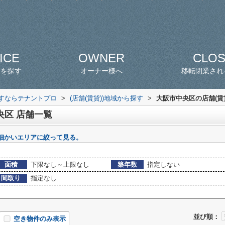
ICE
OWNER
CLO
スを探す
オーナー様へ
移転閉業され
探すならテナントプロ
>
(店舗(賃貸))地域から探す
>
大阪市中央区の店舗(賃
央区 店舗一覧
細かいエリアに絞って見る。
面積
下限なし～上限なし
築年数
指定しない
間取り
指定なし
並び順：
空き物件のみ表示