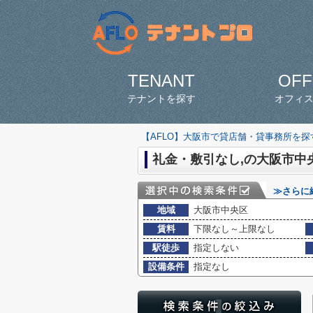
TENANT
OFF
テナントを探す
オフィ
【AFLO】大阪市で貸店舗・貸事務所を
礼金・敷引なし,の大阪市中
≫さらに
地域
大阪市中央区
賃料
下限なし～上限なし
駅徒歩
指定しない
設備条件
指定なし