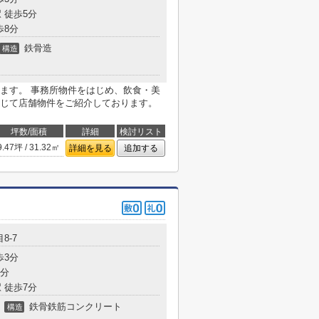
 徒歩5分
歩8分
鉄骨造
構造
ます。 事務所物件をはじめ、飲食・美
じて店舗物件をご紹介しております。
坪数/面積
詳細
検討リスト
9.47坪 / 31.32㎡
詳細を見る
追加する
8-7
歩3分
7分
 徒歩7分
鉄骨鉄筋コンクリート
構造