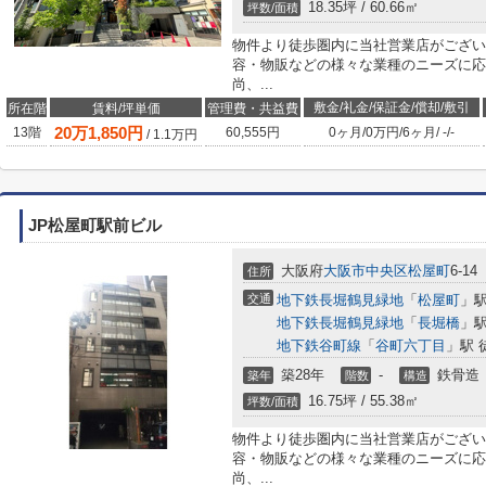
18.35坪 / 60.66㎡
坪数/面積
物件より徒歩圏内に当社営業店がござい
容・物販などの様々な業種のニーズに応
尚、...
敷金/礼金/保証金/償却/敷引
所在階
賃料/坪単価
管理費・共益費
20
万
1,850
円
13階
60,555円
0ヶ月
/
0万円
/
6ヶ月
/
-
/
-
/
1.1
万円
JP松屋町駅前ビル
大阪府
大阪市中央区
松屋町
6-14
住所
交通
地下鉄長堀鶴見緑地
「
松屋町
」駅
地下鉄長堀鶴見緑地
「
長堀橋
」駅
地下鉄谷町線
「
谷町六丁目
」駅 
築28年
-
鉄骨造
築年
階数
構造
16.75坪 / 55.38㎡
坪数/面積
物件より徒歩圏内に当社営業店がござい
容・物販などの様々な業種のニーズに応
尚、...