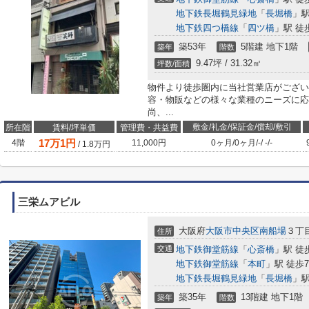
地下鉄長堀鶴見緑地
「
長堀橋
」駅
地下鉄四つ橋線
「
四ツ橋
」駅 徒
築53年
5階建 地下1階
築年
階数
9.47坪 / 31.32㎡
坪数/面積
物件より徒歩圏内に当社営業店がござい
容・物販などの様々な業種のニーズに応
尚、...
敷金/礼金/保証金/償却/敷引
所在階
賃料/坪単価
管理費・共益費
17
万
1
円
4階
11,000円
0ヶ月
/
0ヶ月
/
-
/
-
/
-
/
1.8
万円
三栄ムアビル
大阪府
大阪市中央区
南船場
３丁目
住所
交通
地下鉄御堂筋線
「
心斎橋
」駅 徒
地下鉄御堂筋線
「
本町
」駅 徒歩
地下鉄長堀鶴見緑地
「
長堀橋
」駅
築35年
13階建 地下1階
築年
階数