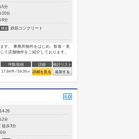
歩5分
歩10分
歩9分
鉄筋コンクリート
構造
ます。 事務所物件をはじめ、飲食・美
じて店舗物件をご紹介しております。
坪数/面積
詳細
検討リスト
17.84坪 / 59.00㎡
詳細を見る
追加する
4-26
歩2分
 徒歩3分
0分