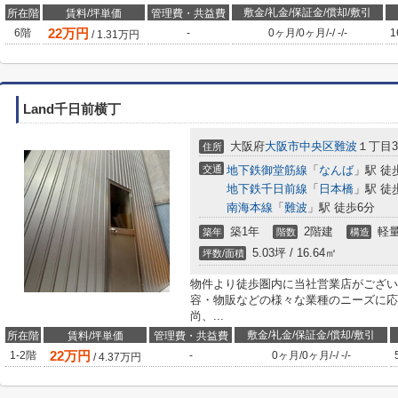
敷金/礼金/保証金/償却/敷引
所在階
賃料/坪単価
管理費・共益費
22
万円
6階
-
0ヶ月
/
0ヶ月
/
-
/
-
/
-
1
/
1.31
万円
Land千日前横丁
大阪府
大阪市中央区
難波
１丁目3-
住所
交通
地下鉄御堂筋線
「
なんば
」駅 徒
地下鉄千日前線
「
日本橋
」駅 徒
南海本線
「
難波
」駅 徒歩6分
築1年
2階建
軽
築年
階数
構造
5.03坪 / 16.64㎡
坪数/面積
物件より徒歩圏内に当社営業店がござい
容・物販などの様々な業種のニーズに応
尚、...
敷金/礼金/保証金/償却/敷引
所在階
賃料/坪単価
管理費・共益費
22
万円
1-2階
-
0ヶ月
/
0ヶ月
/
-
/
-
/
-
/
4.37
万円