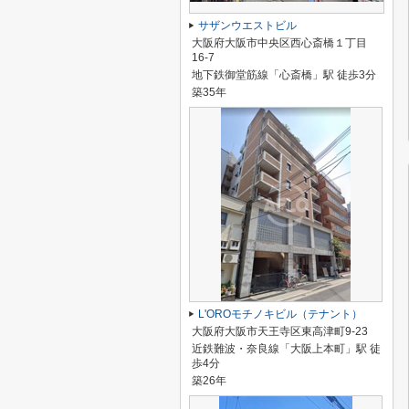
サザンウエストビル
大阪府大阪市中央区西心斎橋１丁目
16-7
地下鉄御堂筋線「心斎橋」駅 徒歩3分
築35年
L'OROモチノキビル（テナント）
大阪府大阪市天王寺区東高津町9-23
近鉄難波・奈良線「大阪上本町」駅 徒
歩4分
築26年