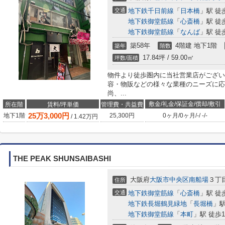
交通
地下鉄千日前線
「
日本橋
」駅 徒
地下鉄御堂筋線
「
心斎橋
」駅 徒
地下鉄御堂筋線
「
なんば
」駅 徒
築58年
4階建 地下1階
築年
階数
17.84坪 / 59.00㎡
坪数/面積
物件より徒歩圏内に当社営業店がござい
容・物販などの様々な業種のニーズに応
尚、...
敷金/礼金/保証金/償却/敷引
所在階
賃料/坪単価
管理費・共益費
25
万
3,000
円
地下1階
25,300円
0ヶ月
/
0ヶ月
/
-
/
-
/
-
/
1.42
万円
THE PEAK SHUNSAIBASHI
大阪府
大阪市中央区
南船場
３丁目
住所
交通
地下鉄御堂筋線
「
心斎橋
」駅 徒
地下鉄長堀鶴見緑地
「
長堀橋
」駅
地下鉄御堂筋線
「
本町
」駅 徒歩1