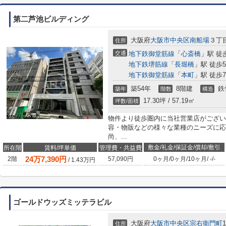
第二芦池ビルディング
大阪府
大阪市中央区
南船場
３丁目
住所
交通
地下鉄御堂筋線
「
心斎橋
」駅 徒
地下鉄堺筋線
「
長堀橋
」駅 徒歩
地下鉄御堂筋線
「
本町
」駅 徒歩
築54年
8階建
鉄
築年
階数
構造
17.30坪 / 57.19㎡
坪数/面積
物件より徒歩圏内に当社営業店がござい
容・物販などの様々な業種のニーズに応
尚、...
敷金/礼金/保証金/償却/敷引
所在階
賃料/坪単価
管理費・共益費
24
万
7,390
円
2階
57,090円
0ヶ月
/
0ヶ月
/
10ヶ月
/
-
/
-
/
1.43
万円
ゴールドウッズミッテラビル
大阪府
大阪市中央区
宗右衛門町
1
住所