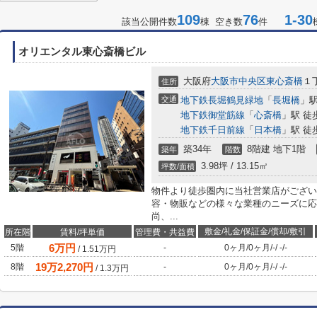
109
76
1-30
該当公開件数
棟 空き数
件
オリエンタル東心斎橋ビル
大阪府
大阪市中央区
東心斎橋
１丁
住所
交通
地下鉄長堀鶴見緑地
「
長堀橋
」駅
地下鉄御堂筋線
「
心斎橋
」駅 徒
地下鉄千日前線
「
日本橋
」駅 徒
築34年
8階建 地下1階
築年
階数
3.98坪 / 13.15㎡
坪数/面積
物件より徒歩圏内に当社営業店がござい
容・物販などの様々な業種のニーズに応
尚、...
敷金/礼金/保証金/償却/敷引
所在階
賃料/坪単価
管理費・共益費
6
万円
5階
-
0ヶ月
/
0ヶ月
/
-
/
-
/
-
/
1.51
万円
19
万
2,270
円
8階
-
0ヶ月
/
0ヶ月
/
-
/
-
/
-
/
1.3
万円