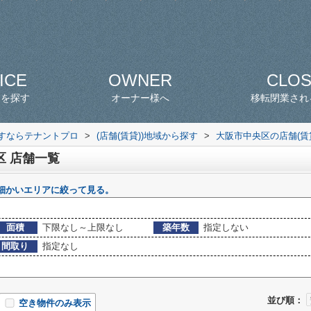
ICE
OWNER
CLO
スを探す
オーナー様へ
移転閉業され
探すならテナントプロ
>
(店舗(賃貸))地域から探す
>
大阪市中央区の店舗(賃
区 店舗一覧
細かいエリアに絞って見る。
面積
下限なし～上限なし
築年数
指定しない
間取り
指定なし
並び順：
空き物件のみ表示