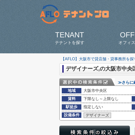
TENANT
OFF
テナントを探す
オフィ
【AFLO】大阪市で貸店舗・貸事務所を
デザイナーズ,の大阪市中央
≫さらに
地域
大阪市中央区
賃料
下限なし～上限なし
駅徒歩
指定しない
設備条件
デザイナーズ