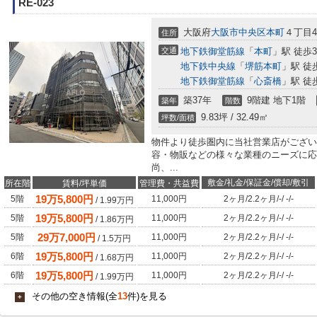
RE-023
大阪府
大阪市中央区
本町
４丁目4-
住所
交通
地下鉄御堂筋線
「
本町
」駅 徒歩
地下鉄中央線
「
堺筋本町
」駅 徒
地下鉄御堂筋線
「
心斎橋
」駅 徒
築37年
9階建 地下1階
築年
階数
9.83坪 / 32.49㎡
坪数/面積
物件より徒歩圏内に当社営業店がござい
容・物販などの様々な業種のニーズに応
尚、...
敷金/礼金/保証金/償却/敷引
所在階
賃料/坪単価
管理費・共益費
19
万
5,800
円
5階
11,000円
2ヶ月
/
2.2ヶ月
/
-
/
-
/
-
/
1.99
万円
19
万
5,800
円
5階
11,000円
2ヶ月
/
2.2ヶ月
/
-
/
-
/
-
/
1.86
万円
29
万
7,000
円
5階
11,000円
2ヶ月
/
2.2ヶ月
/
-
/
-
/
-
/
1.5
万円
19
万
5,800
円
6階
11,000円
2ヶ月
/
2.2ヶ月
/
-
/
-
/
-
/
1.68
万円
19
万
5,800
円
6階
11,000円
2ヶ月
/
2.2ヶ月
/
-
/
-
/
-
/
1.99
万円
その他の空き情報(全
13
件)を見る
+