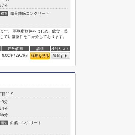
歩7分
鉄骨鉄筋コンクリート
構造
ます。 事務所物件をはじめ、飲食・美
じて店舗物件をご紹介しております。
坪数/面積
詳細
検討リスト
9.00坪 / 29.76㎡
詳細を見る
追加する
目11-9
歩3分
歩4分
歩5分
鉄筋コンクリート
構造