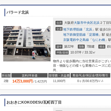
パラード北浜
大阪府
大阪市中央区
北浜
２丁目5-
住所
交通
地下鉄堺筋線
「
北浜
」駅 徒歩1分
地下鉄御堂筋線
「
淀屋橋
」駅 徒
京阪電鉄中之島線
「
なにわ橋
」駅
築22年
7階建
鉄
築年
階数
構造
10.07坪 / 33.32㎡
坪数/面積
物件より徒歩圏内に当社営業店がござい
容・物販などの様々な業種のニーズに応
尚、...
敷金/礼金/保証金/償却/敷引
所在階
賃料/坪単価
管理費・共益費
14
万
3,000
円
2階
11,000円
0ヶ月
/
30.8万円
/
-
/
-
/
-
/
1.42
万円
おおきにKOKODESU瓦町四丁目