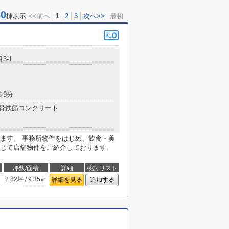
0
棟表示
<<前へ
1
2
3
次へ>>
最初
3-1
歩9分
骨鉄筋コンクリート
ます。 事務所物件をはじめ、飲食・美
じて店舗物件をご紹介しております。
坪数/面積
詳細
検討リスト
2.82坪 / 9.35㎡
詳細を見る
追加する