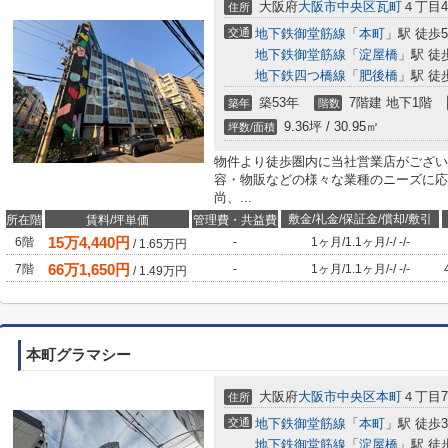
大阪府
大阪市中央区
瓦町
４丁目4
住所
交通
地下鉄御堂筋線
「
本町
」駅 徒歩
地下鉄御堂筋線
「
淀屋橋
」駅 徒
地下鉄四つ橋線
「
肥後橋
」駅 徒
築53年
7階建 地下1階
築年
階数
9.36坪 / 30.95㎡
坪数/面積
物件より徒歩圏内に当社営業店がござい
容・物販などの様々な業種のニーズに応
尚、...
敷金/礼金/保証金/償却/敷引
所在階
賃料/坪単価
管理費・共益費
15
万
4,440
円
6階
-
1ヶ月
/
1.1ヶ月
/
-
/
-
/
-
/
1.65
万円
66
万
1,650
円
7階
-
1ヶ月
/
1.1ヶ月
/
-
/
-
/
-
/
1.49
万円
本町グラマシー
大阪府
大阪市中央区
本町
４丁目7
住所
交通
地下鉄御堂筋線
「
本町
」駅 徒歩
地下鉄御堂筋線
「
淀屋橋
」駅 徒