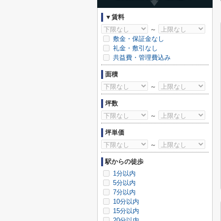
▼賃料
～
敷金・保証金なし
礼金・敷引なし
共益費・管理費込み
面積
～
坪数
～
坪単価
～
駅からの徒歩
1分以内
5分以内
7分以内
10分以内
15分以内
20分以内