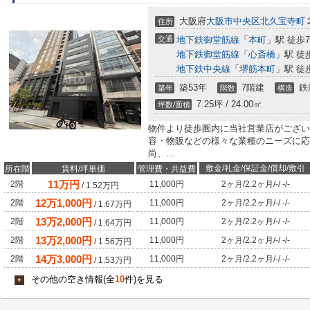
大阪府
大阪市中央区
北久宝寺町
住所
交通
地下鉄御堂筋線
「
本町
」駅 徒歩
地下鉄御堂筋線
「
心斎橋
」駅 徒
地下鉄中央線
「
堺筋本町
」駅 徒
築53年
7階建
鉄
築年
階数
構造
7.25坪 / 24.00㎡
坪数/面積
物件より徒歩圏内に当社営業店がござい
容・物販などの様々な業種のニーズに応
尚、...
敷金/礼金/保証金/償却/敷引
所在階
賃料/坪単価
管理費・共益費
11
万円
2階
11,000円
2ヶ月
/
2.2ヶ月
/
-
/
-
/
-
/
1.52
万円
12
万
1,000
円
2階
11,000円
2ヶ月
/
2.2ヶ月
/
-
/
-
/
-
/
1.67
万円
13
万
2,000
円
2階
11,000円
2ヶ月
/
2.2ヶ月
/
-
/
-
/
-
/
1.64
万円
13
万
2,000
円
2階
11,000円
2ヶ月
/
2.2ヶ月
/
-
/
-
/
-
/
1.56
万円
14
万
3,000
円
2階
11,000円
2ヶ月
/
2.2ヶ月
/
-
/
-
/
-
/
1.53
万円
その他の空き情報(全
10
件)を見る
+