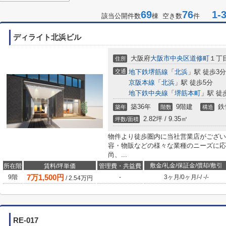
69
76
1-3
該当公開件数
棟 空き数
件
ディライト北浜ビル
大阪府
大阪市中央区
道修町
１丁目
住所
交通
地下鉄堺筋線
「
北浜
」駅 徒歩3分
京阪本線
「
北浜
」駅 徒歩5分
地下鉄中央線
「
堺筋本町
」駅 徒
築36年
9階建
鉄
築年
階数
構造
2.82坪 / 9.35㎡
坪数/面積
物件より徒歩圏内に当社営業店がござい
容・物販などの様々な業種のニーズに応
尚、...
敷金/礼金/保証金/償却/敷引
所在階
賃料/坪単価
管理費・共益費
7
万
1,500
円
9階
-
3ヶ月
/
0ヶ月
/
-
/
-
/
-
/
2.54
万円
RE-017