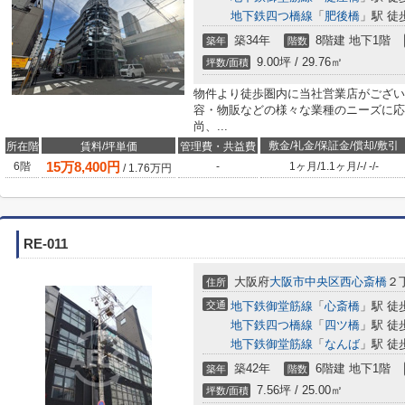
地下鉄四つ橋線
「
肥後橋
」駅 徒
築34年
8階建 地下1階
築年
階数
9.00坪 / 29.76㎡
坪数/面積
物件より徒歩圏内に当社営業店がござい
容・物販などの様々な業種のニーズに応
尚、...
敷金/礼金/保証金/償却/敷引
所在階
賃料/坪単価
管理費・共益費
15
万
8,400
円
6階
-
1ヶ月
/
1.1ヶ月
/
-
/
-
/
-
/
1.76
万円
RE-011
大阪府
大阪市中央区
西心斎橋
２丁
住所
交通
地下鉄御堂筋線
「
心斎橋
」駅 徒
地下鉄四つ橋線
「
四ツ橋
」駅 徒
地下鉄御堂筋線
「
なんば
」駅 徒
築42年
6階建 地下1階
築年
階数
7.56坪 / 25.00㎡
坪数/面積