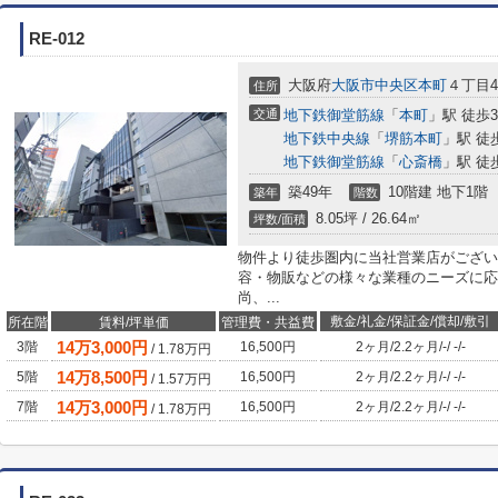
RE-012
大阪府
大阪市中央区
本町
４丁目4-
住所
交通
地下鉄御堂筋線
「
本町
」駅 徒歩
地下鉄中央線
「
堺筋本町
」駅 徒
地下鉄御堂筋線
「
心斎橋
」駅 徒
築49年
10階建 地下1階
築年
階数
8.05坪 / 26.64㎡
坪数/面積
物件より徒歩圏内に当社営業店がござい
容・物販などの様々な業種のニーズに応
尚、...
敷金/礼金/保証金/償却/敷引
所在階
賃料/坪単価
管理費・共益費
14
万
3,000
円
3階
16,500円
2ヶ月
/
2.2ヶ月
/
-
/
-
/
-
/
1.78
万円
14
万
8,500
円
5階
16,500円
2ヶ月
/
2.2ヶ月
/
-
/
-
/
-
/
1.57
万円
14
万
3,000
円
7階
16,500円
2ヶ月
/
2.2ヶ月
/
-
/
-
/
-
/
1.78
万円