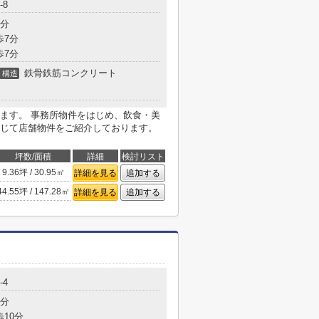
-8
5分
歩7分
歩7分
鉄骨鉄筋コンクリート
構造
ます。 事務所物件をはじめ、飲食・美
じて店舗物件をご紹介しております。
坪数/面積
詳細
検討リスト
9.36坪 / 30.95㎡
詳細を見る
追加する
44.55坪 / 147.28㎡
詳細を見る
追加する
-4
3分
歩10分