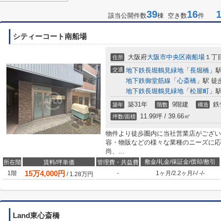
39
16
1-
該当公開件数
棟 空き数
件
シティーコート南船場
大阪府
大阪市中央区
南船場
１丁
住所
交通
地下鉄長堀鶴見緑地
「
長堀橋
」駅
地下鉄御堂筋線
「
心斎橋
」駅 徒
地下鉄長堀鶴見緑地
「
松屋町
」駅
築31年
9階建
鉄
築年
階数
構造
11.99坪 / 39.66㎡
坪数/面積
物件より徒歩圏内に当社営業店がござい
容・物販などの様々な業種のニーズに応
尚、...
敷金/礼金/保証金/償却/敷引
所在階
賃料/坪単価
管理費・共益費
15
万
4,000
円
1階
-
1ヶ月
/
2.2ヶ月
/
-
/
-
/
-
/
1.28
万円
Land東心斎橋