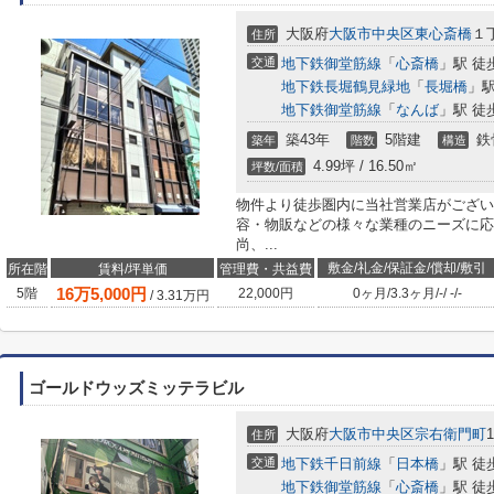
大阪府
大阪市中央区
東心斎橋
１丁
住所
交通
地下鉄御堂筋線
「
心斎橋
」駅 徒
地下鉄長堀鶴見緑地
「
長堀橋
」駅
地下鉄御堂筋線
「
なんば
」駅 徒
築43年
5階建
鉄
築年
階数
構造
4.99坪 / 16.50㎡
坪数/面積
物件より徒歩圏内に当社営業店がござい
容・物販などの様々な業種のニーズに応
尚、...
敷金/礼金/保証金/償却/敷引
所在階
賃料/坪単価
管理費・共益費
16
万
5,000
円
5階
22,000円
0ヶ月
/
3.3ヶ月
/
-
/
-
/
-
/
3.31
万円
ゴールドウッズミッテラビル
大阪府
大阪市中央区
宗右衛門町
1
住所
交通
地下鉄千日前線
「
日本橋
」駅 徒
地下鉄御堂筋線
「
心斎橋
」駅 徒