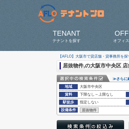
TENANT
OFF
テナントを探す
オフィ
【AFLO】大阪市で貸店舗・貸事務所を
居抜物件,の大阪市中央区 
≫さらに
地域
大阪市中央区
賃料
下限なし～上限なし
駅徒歩
指定しない
設備条件
居抜物件