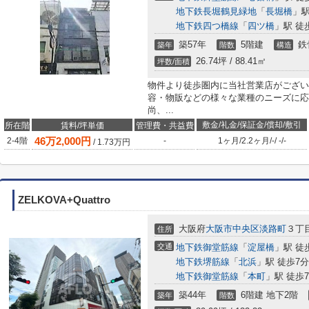
地下鉄長堀鶴見緑地
「
長堀橋
」駅
地下鉄四つ橋線
「
四ツ橋
」駅 徒
築57年
5階建
鉄
築年
階数
構造
26.74坪 / 88.41㎡
坪数/面積
物件より徒歩圏内に当社営業店がござい
容・物販などの様々な業種のニーズに応
尚、...
敷金/礼金/保証金/償却/敷引
所在階
賃料/坪単価
管理費・共益費
46
万
2,000
円
2-4階
-
1ヶ月
/
2.2ヶ月
/
-
/
-
/
-
/
1.73
万円
ZELKOVA+Quattro
大阪府
大阪市中央区
淡路町
３丁目
住所
交通
地下鉄御堂筋線
「
淀屋橋
」駅 徒
地下鉄堺筋線
「
北浜
」駅 徒歩7分
地下鉄御堂筋線
「
本町
」駅 徒歩
築44年
6階建 地下2階
築年
階数