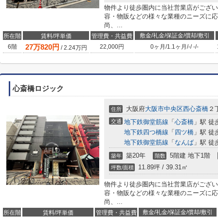
物件より徒歩圏内に当社営業店がござい
容・物販などの様々な業種のニーズに応
尚、...
敷金/礼金/保証金/償却/敷引
所在階
賃料/坪単価
管理費・共益費
27
万
820
円
6階
22,000円
0ヶ月
/
1.1ヶ月
/
-
/
-
/
-
/
2.24
万円
心斎橋ロジック
大阪府
大阪市中央区
西心斎橋
２丁
住所
交通
地下鉄御堂筋線
「
心斎橋
」駅 徒
地下鉄四つ橋線
「
四ツ橋
」駅 徒
地下鉄御堂筋線
「
なんば
」駅 徒
築20年
5階建 地下1階
築年
階数
11.89坪 / 39.31㎡
坪数/面積
物件より徒歩圏内に当社営業店がござい
容・物販などの様々な業種のニーズに応
尚、...
敷金/礼金/保証金/償却/敷引
所在階
賃料/坪単価
管理費・共益費