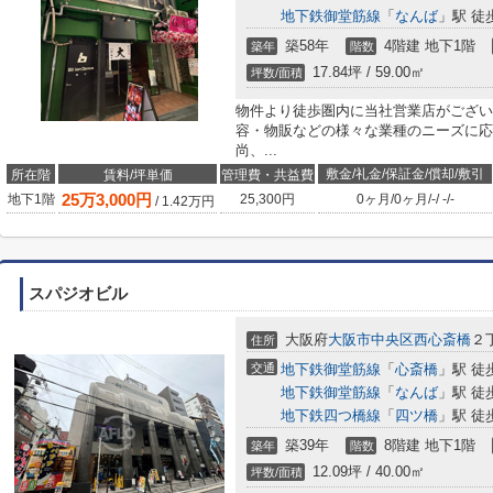
地下鉄御堂筋線
「
なんば
」駅 徒
築58年
4階建 地下1階
築年
階数
17.84坪 / 59.00㎡
坪数/面積
物件より徒歩圏内に当社営業店がござい
容・物販などの様々な業種のニーズに応
尚、...
敷金/礼金/保証金/償却/敷引
所在階
賃料/坪単価
管理費・共益費
25
万
3,000
円
地下1階
25,300円
0ヶ月
/
0ヶ月
/
-
/
-
/
-
/
1.42
万円
スパジオビル
大阪府
大阪市中央区
西心斎橋
２丁
住所
交通
地下鉄御堂筋線
「
心斎橋
」駅 徒
地下鉄御堂筋線
「
なんば
」駅 徒
地下鉄四つ橋線
「
四ツ橋
」駅 徒
築39年
8階建 地下1階
築年
階数
12.09坪 / 40.00㎡
坪数/面積