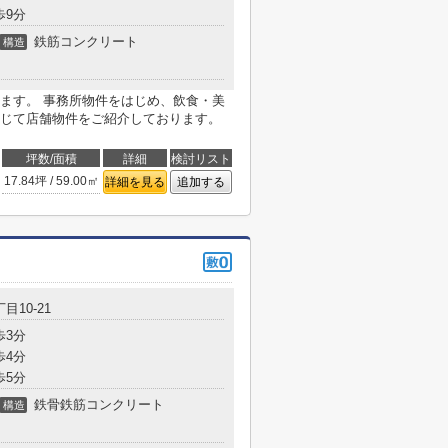
歩9分
鉄筋コンクリート
構造
ます。 事務所物件をはじめ、飲食・美
じて店舗物件をご紹介しております。
坪数/面積
詳細
検討リスト
17.84坪 / 59.00㎡
詳細を見る
追加する
目10-21
歩3分
歩4分
歩5分
鉄骨鉄筋コンクリート
構造