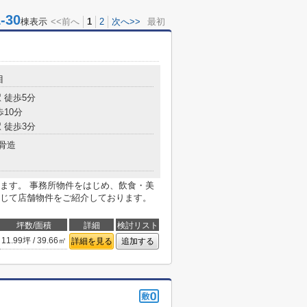
30
棟表示
<<前へ
1
2
次へ>>
最初
目
 徒歩5分
歩10分
 徒歩3分
骨造
ます。 事務所物件をはじめ、飲食・美
じて店舗物件をご紹介しております。
坪数/面積
詳細
検討リスト
11.99坪 / 39.66㎡
詳細を見る
追加する