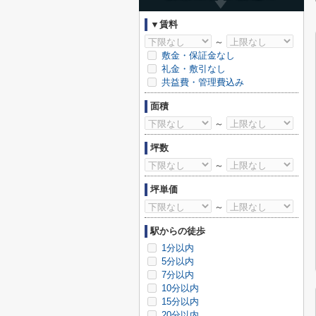
▼賃料
～
敷金・保証金なし
礼金・敷引なし
共益費・管理費込み
面積
～
坪数
～
坪単価
～
駅からの徒歩
1分以内
5分以内
7分以内
10分以内
15分以内
20分以内