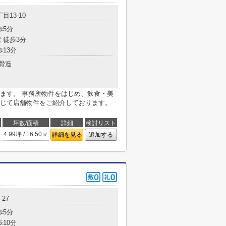
目13-10
歩5分
 徒歩3分
歩13分
骨造
ます。 事務所物件をはじめ、飲食・美
じて店舗物件をご紹介しております。
坪数/面積
詳細
検討リスト
4.99坪 / 16.50㎡
詳細を見る
追加する
-27
歩5分
歩10分