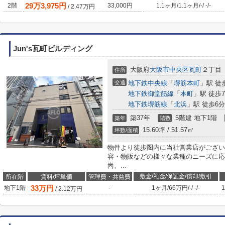
29
万
3,975
円
2階
33,000円
1.1ヶ月
/
1.1ヶ月
/
-
/
-
/
-
/
2.47
万円
Jun's瓦町ビルディング
大阪府
大阪市中央区
瓦町
２丁目
住所
交通
地下鉄中央線
「
堺筋本町
」駅 徒
地下鉄御堂筋線
「
本町
」駅 徒歩
地下鉄堺筋線
「
北浜
」駅 徒歩6分
築37年
5階建 地下1階
築年
階数
15.60坪 / 51.57㎡
坪数/面積
物件より徒歩圏内に当社営業店がござい
容・物販などの様々な業種のニーズに応
尚、...
敷金/礼金/保証金/償却/敷引
所在階
賃料/坪単価
管理費・共益費
33
万円
地下1階
-
1ヶ月
/
66万円
/
-
/
-
/
-
1
/
2.12
万円