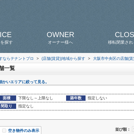
ICE
OWNER
CLO
スを探す
オーナー様へ
移転閉業され
探すならテナントプロ
>
(店舗(賃貸))地域から探す
>
大阪市中央区の店舗(賃
店舗一覧
細かいエリアに絞って見る。
面積
下限なし～上限なし
築年数
指定しない
間取り
指定なし
並び順：
空き物件のみ表示