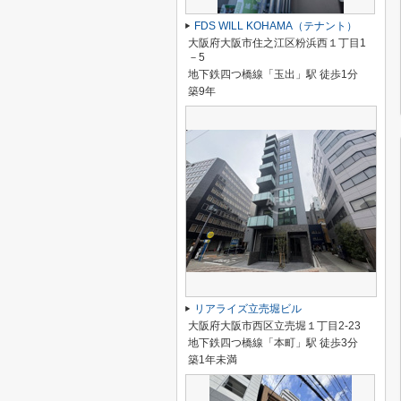
FDS WILL KOHAMA（テナント）
大阪府大阪市住之江区粉浜西１丁目1
－5
地下鉄四つ橋線「玉出」駅 徒歩1分
築9年
リアライズ立売堀ビル
大阪府大阪市西区立売堀１丁目2-23
地下鉄四つ橋線「本町」駅 徒歩3分
築1年未満