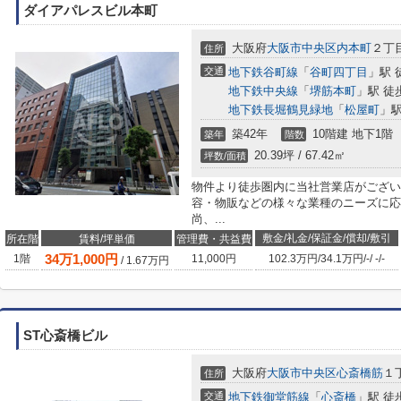
ダイアパレスビル本町
大阪府
大阪市中央区
内本町
２丁目
住所
交通
地下鉄谷町線
「
谷町四丁目
」駅 
地下鉄中央線
「
堺筋本町
」駅 徒
地下鉄長堀鶴見緑地
「
松屋町
」駅
築42年
10階建 地下1階
築年
階数
20.39坪 / 67.42㎡
坪数/面積
物件より徒歩圏内に当社営業店がござい
容・物販などの様々な業種のニーズに応
尚、...
敷金/礼金/保証金/償却/敷引
所在階
賃料/坪単価
管理費・共益費
34
万
1,000
円
1階
11,000円
102.3万円
/
34.1万円
/
-
/
-
/
-
/
1.67
万円
ST心斎橋ビル
大阪府
大阪市中央区
心斎橋筋
１丁
住所
交通
地下鉄御堂筋線
「
心斎橋
」駅 徒