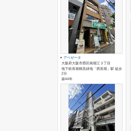
アベゼータ
大阪府大阪市西区南堀江３丁目
地下鉄長堀鶴見緑地「西長堀」駅 徒歩
2分
築44年