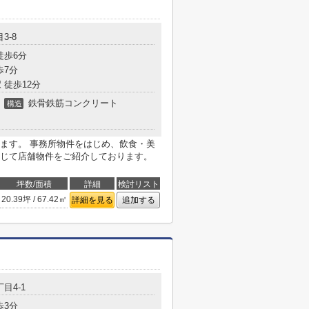
3-8
徒歩6分
歩7分
 徒歩12分
鉄骨鉄筋コンクリート
構造
ます。 事務所物件をはじめ、飲食・美
じて店舗物件をご紹介しております。
坪数/面積
詳細
検討リスト
20.39坪 / 67.42㎡
詳細を見る
追加する
目4-1
歩3分