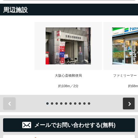
周辺施設
大阪心斎橋郵便局
ファミリーマー
約108m／2分
約68
前
メールでお問い合わせする(無料)