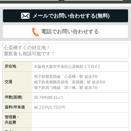
メールでお問い合わせする(無料)
電話でお問い合わせする
心斎橋すぐの好立地！
重飲食も相談可能です！
所在地
大阪府
大阪市中央区
心斎橋筋
１丁目4-1
地下鉄御堂筋線
「
心斎橋
」駅 徒歩3分
交通
地下鉄長堀鶴見緑地
「
長堀橋
」駅 徒歩5分
地下鉄四つ橋線
「
四ツ橋
」駅 徒歩7分
坪数(面積)
26.74坪(88.41㎡)
賃料/坪単価
46.2万円/1.73万円
管理費・
-
共益費