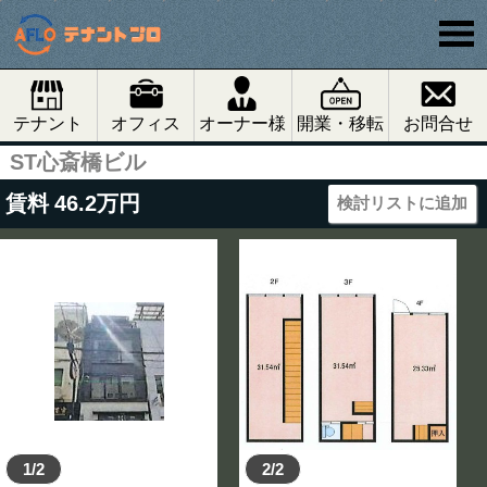
テナント
オフィス
オーナー様
開業・移転
お問合せ
ST心斎橋ビル
賃料
46.2
万円
検討リストに追加
1/2
2/2