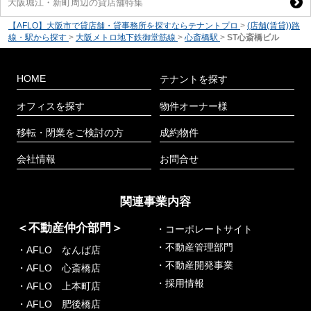
大阪堀江・新町周辺の貸店舗特集
【AFLO】大阪市で貸店舗・貸事務所を探すならテナントプロ
>
(店舗(賃貸))路
線・駅から探す
>
大阪メトロ地下鉄御堂筋線
>
心斎橋駅
>
ST心斎橋ビル
HOME
テナントを探す
オフィスを探す
物件オーナー様
移転・閉業をご検討の方
成約物件
会社情報
お問合せ
関連事業内容
＜不動産仲介部門＞
・コーポレートサイト
・不動産管理部門
・AFLO なんば店
・不動産開発事業
・AFLO 心斎橋店
・採用情報
・AFLO 上本町店
・AFLO 肥後橋店