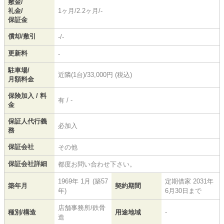
敷金/
礼金/
1ヶ月/2.2ヶ月/-
保証金
償却/敷引
-/-
更新料
-
駐車場/
近隣(1台)/33,000円 (税込)
月額料金
保険加入 / 料
有 / -
金
保証人代行義
必加入
務
保証会社
その他
保証会社詳細
都度お問い合わせ下さい。
1969年 1月 (築57
定期借家 2031年
築年月
契約期間
年)
6月30日まで
店舗事務所/鉄骨
種別/構造
用途地域
-
造