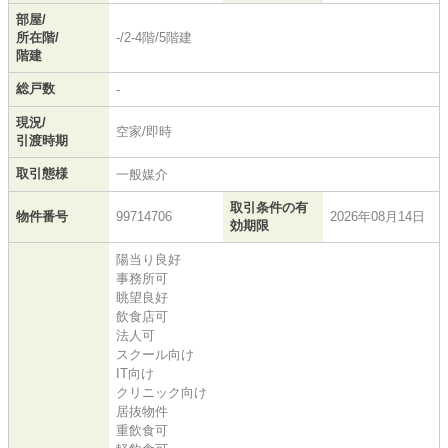
部屋/
所在階/
-/2-4階/5階建
階建
総戸数
-
現況/
空家/即時
引渡時期
取引態様
一般媒介
取引条件の有
物件番号
99714706
2026年08月14日
効期限
陽当り良好
事務所可
眺望良好
飲食店可
法人可
スクール向け
IT向け
クリニック向け
居抜物件
重飲食可