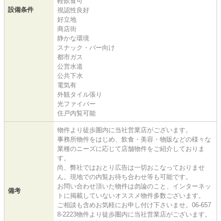
軽飲食可
設備条件
視認性良好
好立地
商店街
静かな環境
スナック・バー向け
都市ガス
公営水道
公共下水
電気有
外観タイル張り
光ファイバー
住戸内覧可能
物件より徒歩圏内に当社営業店がございます。
事務所物件をはじめ、飲食・美容・物販などの様々な
業種のニーズに応じて店舗物件をご紹介しておりま
す。
尚、弊社ではおとり広告は一切おこなっておりませ
ん。現地での内覧お待ち合わせ等も可能です。
お問い合わせ頂いた物件は勿論のこと、インターネッ
備考
トに掲載していないオススメ物件多数ございます。
ご相談も含めお気軽にお申し付け下さいませ。06-657
8-2223物件より徒歩圏内に当社営業店がございます。