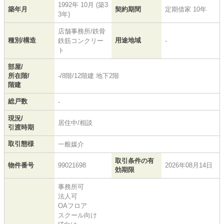
1992年 10月 (築3
築年月
契約期間
定期借家 10年
3年)
店舗事務所/鉄骨
種別/構造
用途地域
鉄筋コンクリー
-
ト
部屋/
所在階/
-/8階/12階建 地下2階
階建
総戸数
-
現況/
居住中/相談
引渡時期
取引態様
一般媒介
取引条件の有
物件番号
99021698
2026年08月14日
効期限
事務所可
法人可
OAフロア
スクール向け