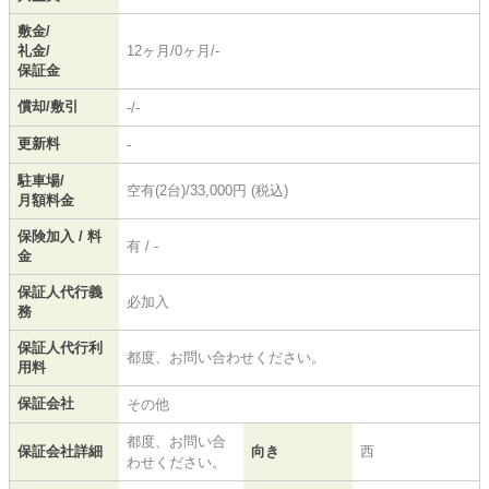
敷金/
礼金/
12ヶ月/0ヶ月/-
保証金
償却/敷引
-/-
更新料
-
駐車場/
空有(2台)/33,000円 (税込)
月額料金
保険加入 / 料
有 / -
金
保証人代行義
必加入
務
保証人代行利
都度、お問い合わせください。
用料
保証会社
その他
都度、お問い合
保証会社詳細
向き
西
わせください。