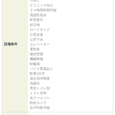
IT向け
クリニック向け
２４時間利用可能
視認性良好
即営業可
好立地
ロードサイド
公営水道
公共下水
設備条件
エレベーター
電気有
個別空調
機械警備
駐輪場
バイク置場あり
駐車2台可
温水洗浄便座
洗面台
男女トイレ別
トイレ共同
光ファイバー
防犯カメラ
住戸内覧可能