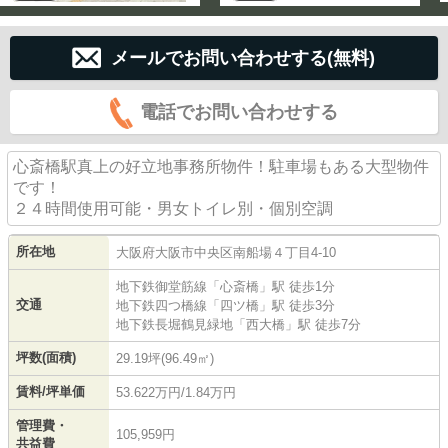
メールでお問い合わせする(無料)
電話でお問い合わせする
心斎橋駅真上の好立地事務所物件！駐車場もある大型物件
です！
２４時間使用可能・男女トイレ別・個別空調
所在地
大阪府
大阪市中央区
南船場
４丁目4-10
地下鉄御堂筋線
「
心斎橋
」駅 徒歩1分
交通
地下鉄四つ橋線
「
四ツ橋
」駅 徒歩3分
地下鉄長堀鶴見緑地
「
西大橋
」駅 徒歩7分
坪数(面積)
29.19坪(96.49㎡)
賃料/坪単価
53.622万円/1.84万円
管理費・
105,959円
共益費