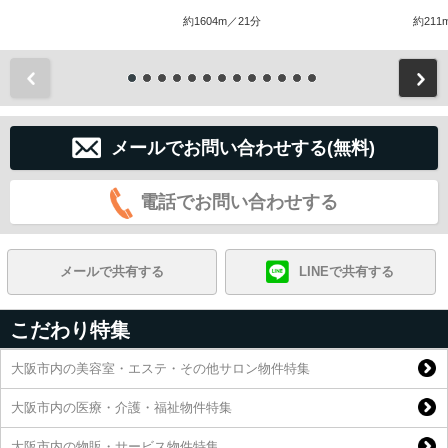
約1604m／21分
約211
前
メールでお問い合わせする(無料)
電話でお問い合わせする
メールで共有する
LINEで共有する
こだわり特集
大阪市内の美容室・エステ・その他サロン物件特集
大阪市内の医療・介護・福祉物件特集
大阪市内の物販・サービス物件特集