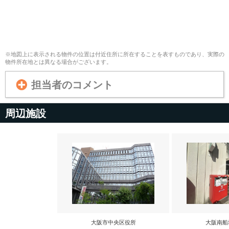
※地図上に表示される物件の位置は付近住所に所在することを表すものであり、実際の
物件所在地とは異なる場合がございます。
担当者のコメント
周辺施設
大阪市中央区役所
大阪南船