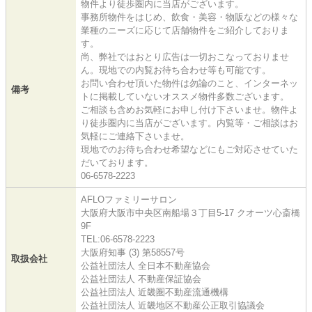
物件より徒歩圏内に当店がございます。
事務所物件をはじめ、飲食・美容・物販などの様々な
業種のニーズに応じて店舗物件をご紹介しておりま
す。
尚、弊社ではおとり広告は一切おこなっておりませ
ん。現地での内覧お待ち合わせ等も可能です。
お問い合わせ頂いた物件は勿論のこと、インターネッ
備考
トに掲載していないオススメ物件多数ございます。
ご相談も含めお気軽にお申し付け下さいませ。物件よ
り徒歩圏内に当店がございます。内覧等・ご相談はお
気軽にご連絡下さいませ。
現地でのお待ち合わせ希望などにもご対応させていた
だいております。
06-6578-2223
AFLOファミリーサロン
大阪府大阪市中央区南船場３丁目5-17 クオーツ心斎橋
9F
TEL:06-6578-2223
大阪府知事 (3) 第58557号
取扱会社
公益社団法人 全日本不動産協会
公益社団法人 不動産保証協会
公益社団法人 近畿圏不動産流通機構
公益社団法人 近畿地区不動産公正取引協議会