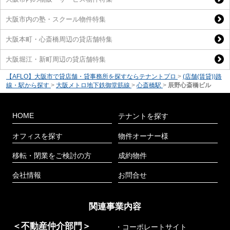
大阪市内の塾・スクール物件特集
大阪本町・心斎橋周辺の貸店舗特集
大阪堀江・新町周辺の貸店舗特集
【AFLO】大阪市で貸店舗・貸事務所を探すならテナントプロ
>
(店舗(賃貸))路
線・駅から探す
>
大阪メトロ地下鉄御堂筋線
>
心斎橋駅
>
辰野心斎橋ビル
HOME
テナントを探す
オフィスを探す
物件オーナー様
移転・閉業をご検討の方
成約物件
会社情報
お問合せ
関連事業内容
＜不動産仲介部門＞
・コーポレートサイト