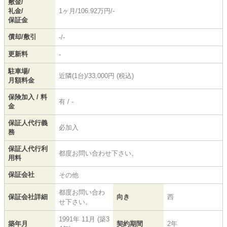
敷金/
礼金/
1ヶ月/106.92万円/-
保証金
償却/敷引
-/-
更新料
-
駐車場/
近隣(1台)/33,000円 (税込)
月額料金
保険加入 / 料
有 / -
金
保証人代行義
必加入
務
保証人代行利
都度お問い合わせ下さい。
用料
保証会社
その他
都度お問い合わ
保証会社詳細
向き
西
せ下さい。
1991年 11月 (築3
築年月
契約期間
2年