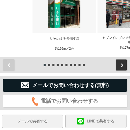
セブンイレブン 大
りそな銀行 船場支店
約177
約136m／2分
前
メールでお問い合わせする(無料)
電話でお問い合わせする
メールで共有する
LINEで共有する