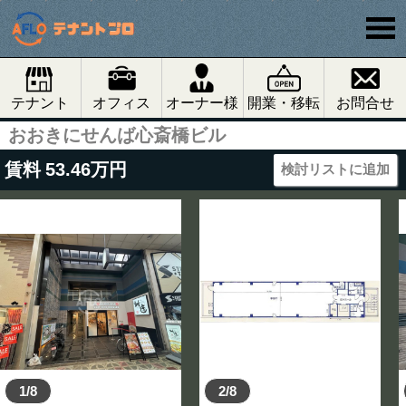
テナント
オフィス
オーナー様
開業・移転
お問合せ
おおきにせんば心斎橋ビル
賃料
53.46
万円
検討リストに追加
1/8
2/8