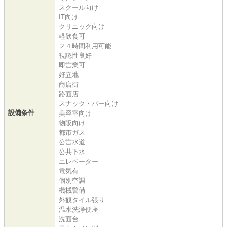
スクール向け
IT向け
クリニック向け
軽飲食可
２４時間利用可能
視認性良好
即営業可
好立地
商店街
路面店
スナック・バー向け
設備条件
美容室向け
物販向け
都市ガス
公営水道
公共下水
エレベーター
電気有
個別空調
機械警備
外観タイル張り
温水洗浄便座
洗面台