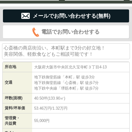
メールでお問い合わせする(無料)
電話でお問い合わせする
心斎橋の商店街沿い。本町駅まで3分の好立地！
美容関係、軽飲食などもご相談可能です！
所在地
大阪府
大阪市中央区
北久宝寺町
３丁目4-13
地下鉄御堂筋線
「
本町
」駅 徒歩3分
交通
地下鉄御堂筋線
「
心斎橋
」駅 徒歩7分
地下鉄中央線
「
堺筋本町
」駅 徒歩7分
坪数(面積)
40.50坪(133.90㎡)
賃料/坪単価
53.46万円/1.32万円
管理費・
55,000円
共益費