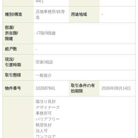
4年)
店舗事務所/鉄骨
種別/構造
用途地域
-
造
部屋/
所在階/
-/7階/9階建
階建
総戸数
-
現況/
空家/相談
引渡時期
取引態様
一般媒介
取引条件の有
物件番号
102687841
2026年08月14日
効期限
陽当り良好
デザイナーズ
事務所可
バリアフリー
眺望良好
法人可
ワンフロア