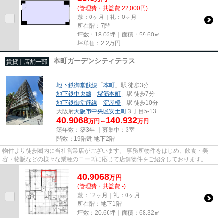
(管理費・共益費 22,000円)
敷：0ヶ月｜礼：0ヶ月
所在階：7階
坪数：18.02坪｜面積：59.60㎡
坪単価：
2.2
万円
本町ガーデンシティテラス
賃貸｜店舗一部
地下鉄御堂筋線
「
本町
」駅 徒歩3分
地下鉄中央線
「
堺筋本町
」駅 徒歩7分
地下鉄御堂筋線
「
淀屋橋
」駅 徒歩10分
大阪府
大阪市中央区
安土町
３丁目5-13
40.9068
140.932
万円～
万円
築年数：築3年 ｜募集中：
3室
階数：19階建 地下2階
物件より徒歩圏内に当社営業店がございます。 事務所物件をはじめ、飲食・美
容・物販などの様々な業種のニーズに応じて店舗物件をご紹介しております。
尚、弊社ではおとり広告は一切...
40.9068
万
円
(管理費・共益費 -)
敷：12ヶ月｜礼：0ヶ月
所在階：地下1階
坪数：20.66坪｜面積：68.32㎡