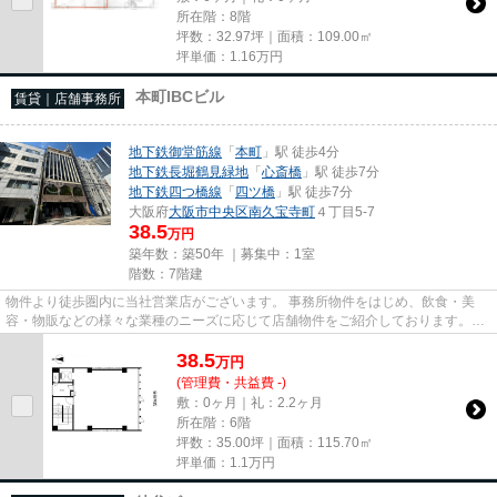
所在階：8階
坪数：32.97坪｜面積：109.00㎡
坪単価：
1.16
万円
本町IBCビル
賃貸｜店舗事務所
地下鉄御堂筋線
「
本町
」駅 徒歩4分
地下鉄長堀鶴見緑地
「
心斎橋
」駅 徒歩7分
地下鉄四つ橋線
「
四ツ橋
」駅 徒歩7分
大阪府
大阪市中央区
南久宝寺町
４丁目5-7
38.5
万円
築年数：築50年 ｜募集中：
1室
階数：7階建
物件より徒歩圏内に当社営業店がございます。 事務所物件をはじめ、飲食・美
容・物販などの様々な業種のニーズに応じて店舗物件をご紹介しております。
尚、弊社ではおとり広告は一切...
38.5
万
円
(管理費・共益費 -)
敷：0ヶ月｜礼：2.2ヶ月
所在階：6階
坪数：35.00坪｜面積：115.70㎡
坪単価：
1.1
万円