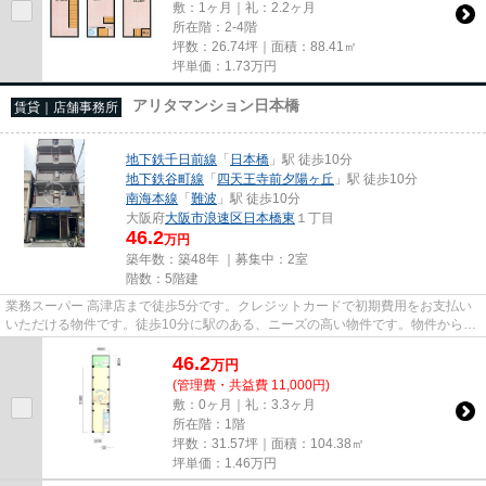
敷：1ヶ月｜礼：2.2ヶ月
所在階：2-4階
坪数：26.74坪｜面積：88.41㎡
坪単価：
1.73
万円
アリタマンション日本橋
賃貸｜店舗事務所
地下鉄千日前線
「
日本橋
」駅 徒歩10分
地下鉄谷町線
「
四天王寺前夕陽ヶ丘
」駅 徒歩10分
南海本線
「
難波
」駅 徒歩10分
大阪府
大阪市浪速区
日本橋東
１丁目
46.2
万円
築年数：築48年 ｜募集中：
2室
階数：5階建
業務スーパー 高津店まで徒歩5分です。クレジットカードで初期費用をお支払い
いただける物件です。徒歩10分に駅のある、ニーズの高い物件です。物件から駐
車場までの距離は200mです。
46.2
万
円
(管理費・共益費 11,000円)
敷：0ヶ月｜礼：3.3ヶ月
所在階：1階
坪数：31.57坪｜面積：104.38㎡
坪単価：
1.46
万円