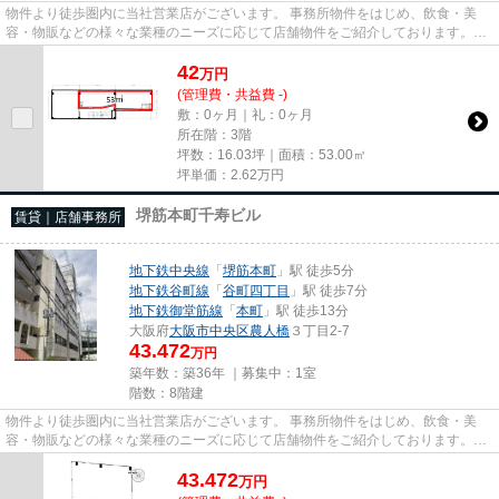
物件より徒歩圏内に当社営業店がございます。 事務所物件をはじめ、飲食・美
容・物販などの様々な業種のニーズに応じて店舗物件をご紹介しております。
尚、弊社ではおとり広告は一切...
42
万
円
(管理費・共益費 -)
敷：0ヶ月｜礼：0ヶ月
所在階：3階
坪数：16.03坪｜面積：53.00㎡
坪単価：
2.62
万円
堺筋本町千寿ビル
賃貸｜店舗事務所
地下鉄中央線
「
堺筋本町
」駅 徒歩5分
地下鉄谷町線
「
谷町四丁目
」駅 徒歩7分
地下鉄御堂筋線
「
本町
」駅 徒歩13分
大阪府
大阪市中央区
農人橋
３丁目2-7
43.472
万円
築年数：築36年 ｜募集中：
1室
階数：8階建
物件より徒歩圏内に当社営業店がございます。 事務所物件をはじめ、飲食・美
容・物販などの様々な業種のニーズに応じて店舗物件をご紹介しております。
尚、弊社ではおとり広告は一切...
43.472
万
円