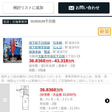
検討リストに追加
お問い合わせ
SUNSUN千日前
賃貸｜店舗事務所
地下鉄千日前線
「
日本橋
」駅 徒歩1分
地下鉄御堂筋線
「
なんば
」駅 徒歩5分
南海本線
「
難波
」駅 徒歩7分
大阪府
大阪市中央区
千日前
２丁目1-19
36.8368
43.318
万円～
万円
築年数：築1年未満 ｜募集中：
3室
階数：5階建
物件より徒歩圏内に当社営業店がございます。 事務所物件をはじめ、飲食・美
容・物販などの様々な業種のニーズに応じて店舗物件をご紹介しております。
尚、弊社ではおとり広告は一切...
36.8368
万
円
(管理費・共益費 33,000円)
敷：3ヶ月｜礼：2.2ヶ月
所在階：2階
坪数：6.44坪｜面積：21.29㎡