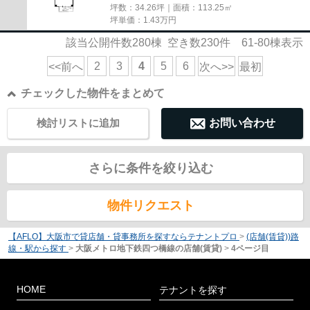
坪数：34.26坪｜面積：113.25㎡
坪単価：
1.43
万円
該当公開件数
280
棟 空き数
230
件
61-80
棟表示
2
3
4
5
6
<<前へ
次へ>>
最初
チェックした物件をまとめて
検討リストに追加
お問い合わせ
さらに条件を絞り込む
物件リクエスト
【AFLO】大阪市で貸店舗・貸事務所を探すならテナントプロ
>
(店舗(賃貸))路
線・駅から探す
>
大阪メトロ地下鉄四つ橋線の店舗(賃貸)
>
4ページ目
HOME
テナントを探す