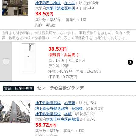
地下鉄四つ橋線
「
なんば
」駅 徒歩18分
大阪府
大阪市浪速区
桜川
４丁目5-19
38.5
万円
築年数：築36年 ｜募集中：
1室
階数：4階建
物件より徒歩圏内に当社営業店がございます。 事務所物件をはじめ、飲食・美
容・物販などの様々な業種のニーズに応じて店舗物件をご紹介しております。
尚、弊社ではおとり広告は一切...
38.5
万
円
(管理費・共益費 -)
敷：1ヶ月｜礼：2ヶ月
所在階：2階
坪数：48.99坪｜面積：161.98㎡
坪単価：
0.79
万円
セレニテ心斎橋グランデ
賃貸｜店舗事務所
地下鉄御堂筋線
「
心斎橋
」駅 徒歩5分
地下鉄長堀鶴見緑地
「
長堀橋
」駅 徒歩3分
地下鉄御堂筋線
「
本町
」駅 徒歩11分
大阪府
大阪市中央区
南船場
２丁目7-6
38.72
万円
築年数：築7年 ｜募集中：
1室