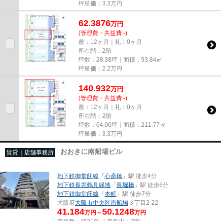
坪単価：
3.3
万円
62.3876
万
円
(管理費・共益費 -)
敷：12ヶ月｜礼：0ヶ月
所在階：2階
坪数：28.38坪｜面積：93.84㎡
坪単価：
2.2
万円
140.932
万
円
(管理費・共益費 -)
敷：12ヶ月｜礼：0ヶ月
所在階：2階
坪数：64.06坪｜面積：211.77㎡
坪単価：
3.3
万円
おおきに南船場ビル
賃貸｜店舗事務所
地下鉄御堂筋線
「
心斎橋
」駅 徒歩4分
地下鉄長堀鶴見緑地
「
長堀橋
」駅 徒歩6分
地下鉄御堂筋線
「
本町
」駅 徒歩7分
大阪府
大阪市中央区
南船場
３丁目2-22
41.184
50.1248
万円～
万円