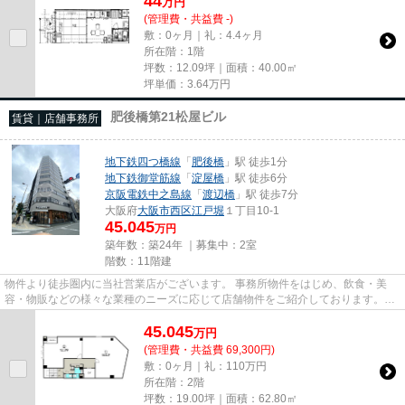
44
万
円
(管理費・共益費 -)
敷：0ヶ月｜礼：4.4ヶ月
所在階：1階
坪数：12.09坪｜面積：40.00㎡
坪単価：
3.64
万円
肥後橋第21松屋ビル
賃貸｜店舗事務所
地下鉄四つ橋線
「
肥後橋
」駅 徒歩1分
地下鉄御堂筋線
「
淀屋橋
」駅 徒歩6分
京阪電鉄中之島線
「
渡辺橋
」駅 徒歩7分
大阪府
大阪市西区
江戸堀
１丁目10-1
45.045
万円
築年数：築24年 ｜募集中：
2室
階数：11階建
物件より徒歩圏内に当社営業店がございます。 事務所物件をはじめ、飲食・美
容・物販などの様々な業種のニーズに応じて店舗物件をご紹介しております。
尚、弊社ではおとり広告は一切...
45.045
万
円
(管理費・共益費 69,300円)
敷：0ヶ月｜礼：110万円
所在階：2階
坪数：19.00坪｜面積：62.80㎡