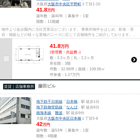
大阪府
大阪市中央区
平野町
３丁目1-10
41.8
万円
築年数：築40年 ｜募集中：
1室
階数：11階建
物件より徒歩圏内に当社営業店がございます。 事務所物件をはじめ、飲食・美
容・物販などの様々な業種のニーズに応じて店舗物件をご紹介しております。
尚、弊社ではおとり広告は一切...
41.8
万
円
(管理費・共益費 -)
敷：3.3ヶ月｜礼：2.2ヶ月
所在階：3階
坪数：32.99坪｜面積：109.06㎡
坪単価：
1.27
万円
藤田ビル
賃貸｜店舗事務所
地下鉄千日前線
「
日本橋
」駅 徒歩1分
地下鉄御堂筋線
「
なんば
」駅 徒歩6分
南海本線
「
難波
」駅 徒歩9分
大阪府
大阪市中央区
日本橋
１丁目5-6
42
万円
築年数：築53年 ｜募集中：
1室
階数：4階建