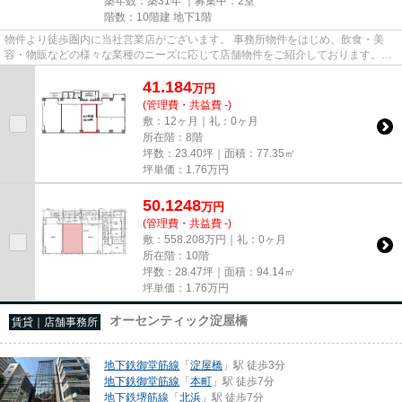
築年数：築31年 ｜募集中：
2室
階数：10階建 地下1階
物件より徒歩圏内に当社営業店がございます。 事務所物件をはじめ、飲食・美
容・物販などの様々な業種のニーズに応じて店舗物件をご紹介しております。
尚、弊社ではおとり広告は一切...
41.184
万
円
(管理費・共益費 -)
敷：12ヶ月｜礼：0ヶ月
所在階：8階
坪数：23.40坪｜面積：77.35㎡
坪単価：
1.76
万円
50.1248
万
円
(管理費・共益費 -)
敷：558.208万円｜礼：0ヶ月
所在階：10階
坪数：28.47坪｜面積：94.14㎡
坪単価：
1.76
万円
オーセンティック淀屋橋
賃貸｜店舗事務所
地下鉄御堂筋線
「
淀屋橋
」駅 徒歩3分
地下鉄御堂筋線
「
本町
」駅 徒歩7分
地下鉄堺筋線
「
北浜
」駅 徒歩7分