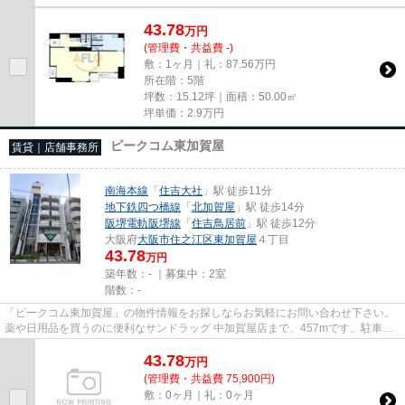
43.78
万
円
(管理費・共益費 -)
敷：1ヶ月｜礼：87.56万円
所在階：5階
坪数：15.12坪｜面積：50.00㎡
坪単価：
2.9
万円
ピークコム東加賀屋
賃貸｜店舗事務所
南海本線
「
住吉大社
」駅 徒歩11分
地下鉄四つ橋線
「
北加賀屋
」駅 徒歩14分
阪堺電軌阪堺線
「
住吉鳥居前
」駅 徒歩12分
大阪府
大阪市住之江区
東加賀屋
４丁目
43.78
万円
築年数：- ｜募集中：
2室
階数：-
「ピークコム東加賀屋」の物件情報をお探しならお気軽にお問い合わせ下さい。
薬や日用品を買うのに便利なサンドラッグ 中加賀屋店まで、457mです。駐車場
まで200mの物件、いかがでしょ...
43.78
万
円
(管理費・共益費 75,900円)
敷：0ヶ月｜礼：0ヶ月