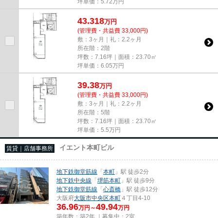
坪単価：
5.72
万円
43.318
万
円
(管理費・共益費 33,000円)
敷：3ヶ月｜礼：2.2ヶ月
所在階：2階
坪数：7.16坪｜面積：23.70㎡
坪単価：
6.05
万円
39.38
万
円
(管理費・共益費 33,000円)
敷：3ヶ月｜礼：2.2ヶ月
所在階：5階
坪数：7.16坪｜面積：23.70㎡
坪単価：
5.5
万円
イエント本町ビル
賃貸｜店舗事務所
地下鉄御堂筋線
「
本町
」駅 徒歩2分
地下鉄中央線
「
堺筋本町
」駅 徒歩9分
地下鉄御堂筋線
「
心斎橋
」駅 徒歩12分
大阪府
大阪市中央区
本町
４丁目4-10
36.96
49.94
万円～
万円
築年数：築2年 ｜募集中：
2室