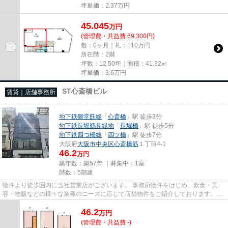
坪単価：
2.37
万円
45.045
万
円
(管理費・共益費 69,300円)
敷：0ヶ月｜礼：110万円
所在階：2階
坪数：12.50坪｜面積：41.32㎡
坪単価：
3.6
万円
ST心斎橋ビル
賃貸｜店舗事務所
地下鉄御堂筋線
「
心斎橋
」駅 徒歩3分
地下鉄長堀鶴見緑地
「
長堀橋
」駅 徒歩5分
地下鉄四つ橋線
「
四ツ橋
」駅 徒歩7分
大阪府
大阪市中央区
心斎橋筋
１丁目4-1
46.2
万円
築年数：築57年 ｜募集中：
1室
階数：5階建
物件より徒歩圏内に当社営業店がございます。 事務所物件をはじめ、飲食・美
容・物販などの様々な業種のニーズに応じて店舗物件をご紹介しております。
尚、弊社ではおとり広告は一切...
46.2
万
円
(管理費・共益費 -)