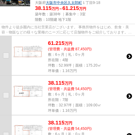
大阪府
大阪市中央区
久太郎町
１丁目9-18
38.115
61.215
万円～
万円
築年数：築38年 ｜募集中：
3室
階数：10階建 地下1階
物件より徒歩圏内に当社営業店がございます。 事務所物件をはじめ、飲食・美
容・物販などの様々な業種のニーズに応じて店舗物件をご紹介しております。
尚、弊社ではおとり広告は一切...
61.215
万
円
(管理費・共益費 87,450円)
敷：6ヶ月｜礼：0ヶ月
所在階：4階
坪数：52.99坪｜面積：175.20㎡
坪単価：
1.16
万円
38.115
万
円
(管理費・共益費 54,450円)
敷：6ヶ月｜礼：0ヶ月
所在階：7階
坪数：32.97坪｜面積：109.00㎡
坪単価：
1.16
万円
38.115
万
円
(管理費・共益費 54,450円)
敷：6ヶ月｜礼：0ヶ月