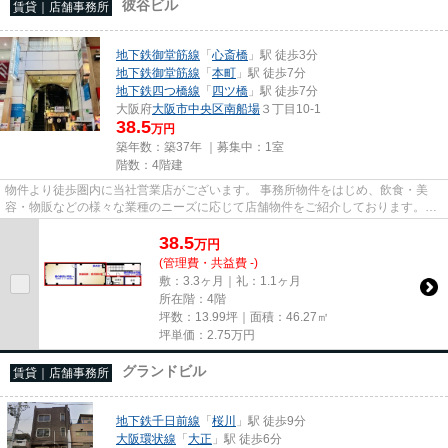
彼谷ビル
賃貸｜店舗事務所
地下鉄御堂筋線
「
心斎橋
」駅 徒歩3分
地下鉄御堂筋線
「
本町
」駅 徒歩7分
地下鉄四つ橋線
「
四ツ橋
」駅 徒歩7分
大阪府
大阪市中央区
南船場
３丁目10-1
38.5
万円
築年数：築37年 ｜募集中：
1室
階数：4階建
物件より徒歩圏内に当社営業店がございます。 事務所物件をはじめ、飲食・美
容・物販などの様々な業種のニーズに応じて店舗物件をご紹介しております。
尚、弊社ではおとり広告は一切...
38.5
万
円
(管理費・共益費 -)
敷：3.3ヶ月｜礼：1.1ヶ月
所在階：4階
坪数：13.99坪｜面積：46.27㎡
坪単価：
2.75
万円
グランドビル
賃貸｜店舗事務所
地下鉄千日前線
「
桜川
」駅 徒歩9分
大阪環状線
「
大正
」駅 徒歩6分