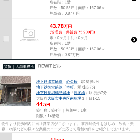
所在階：1階
坪数：50.53坪｜面積：167.06㎡
坪単価：
0.87
万円
43.78
万
円
(管理費・共益費 75,900円)
敷：0ヶ月｜礼：0ヶ月
所在階：1階
坪数：50.53坪｜面積：167.06㎡
坪単価：
0.87
万円
REWITビル
賃貸｜店舗事務所
地下鉄御堂筋線
「
心斎橋
」駅 徒歩5分
地下鉄御堂筋線
「
本町
」駅 徒歩7分
地下鉄長堀鶴見緑地
「
長堀橋
」駅 徒歩7分
大阪府
大阪市中央区
南船場
３丁目1-15
44
万円
築年数：築4年 ｜募集中：
1室
階数：14階建
物件より徒歩圏内に当社営業店がございます。 事務所物件をはじめ、飲食・美
容・物販などの様々な業種のニーズに応じて店舗物件をご紹介しております。
尚、弊社ではおとり広告は一切...