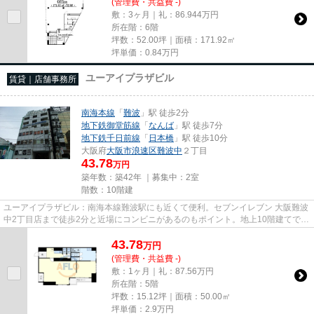
(管理費・共益費 -)
敷：3ヶ月｜礼：86.944万円
所在階：6階
坪数：52.00坪｜面積：171.92㎡
坪単価：
0.84
万円
ユーアイプラザビル
賃貸｜店舗事務所
南海本線
「
難波
」駅 徒歩2分
地下鉄御堂筋線
「
なんば
」駅 徒歩7分
地下鉄千日前線
「
日本橋
」駅 徒歩10分
大阪府
大阪市浪速区
難波中
２丁目
43.78
万円
築年数：築42年 ｜募集中：
2室
階数：10階建
ユーアイプラザビル：南海本線難波駅にも近くて便利。セブンイレブン 大阪難波
中2丁目店まで徒歩2分と近場にコンビニがあるのもポイント。地上10階建てで景
色も良く、多数のお問い合わ...
43.78
万
円
(管理費・共益費 -)
敷：1ヶ月｜礼：87.56万円
所在階：5階
坪数：15.12坪｜面積：50.00㎡
坪単価：
2.9
万円