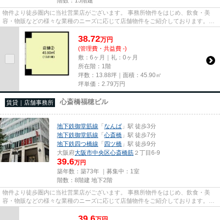
階数：15階建
物件より徒歩圏内に当社営業店がございます。 事務所物件をはじめ、飲食・美
容・物販などの様々な業種のニーズに応じて店舗物件をご紹介しております。
尚、弊社ではおとり広告は一切...
38.72
万
円
(管理費・共益費 -)
敷：6ヶ月｜礼：0ヶ月
所在階：1階
坪数：13.88坪｜面積：45.90㎡
坪単価：
2.79
万円
心斎橋福穂ビル
賃貸｜店舗事務所
地下鉄御堂筋線
「
なんば
」駅 徒歩3分
地下鉄御堂筋線
「
心斎橋
」駅 徒歩7分
地下鉄四つ橋線
「
四ツ橋
」駅 徒歩9分
大阪府
大阪市中央区
心斎橋筋
２丁目6-9
39.6
万円
築年数：築73年 ｜募集中：
1室
階数：8階建 地下2階
物件より徒歩圏内に当社営業店がございます。 事務所物件をはじめ、飲食・美
容・物販などの様々な業種のニーズに応じて店舗物件をご紹介しております。
尚、弊社ではおとり広告は一切...
39.6
万
円