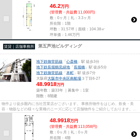
46.2
万
円
(管理費・共益費 11,000円)
敷：0ヶ月｜礼：3.3ヶ月
所在階：1階
坪数：31.57坪｜面積：104.38㎡
坪単価：
1.46
万円
第五芦池ビルディング
賃貸｜店舗事務所
地下鉄御堂筋線
「
心斎橋
」駅 徒歩3分
地下鉄長堀鶴見緑地
「
長堀橋
」駅 徒歩5分
地下鉄御堂筋線
「
本町
」駅 徒歩7分
大阪府
大阪市中央区
南船場
３丁目6-27
48.9918
万円
築年数：築33年 ｜募集中：
1室
階数：8階建
物件より徒歩圏内に当社営業店がございます。 事務所物件をはじめ、飲食・美
容・物販などの様々な業種のニーズに応じて店舗物件をご紹介しております。
尚、弊社ではおとり広告は一切...
48.9918
万
円
(管理費・共益費 113,058円)
敷：0ヶ月｜礼：0ヶ月
所在階：4階