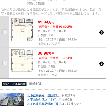
階数：12階建
物件より徒歩圏内に当社営業店がございます。 事務所物件をはじめ、飲食・美
容・物販などの様々な業種のニーズに応じて店舗物件をご紹介しております。
尚、弊社ではおとり広告は一切...
49.94
万
円
(管理費・共益費 96,800円)
敷：0ヶ月｜礼：0ヶ月
所在階：6階
坪数：29.29坪｜面積：96.82㎡
坪単価：
1.71
万円
36.96
万
円
(管理費・共益費 70,400円)
敷：0ヶ月｜礼：0ヶ月
所在階：12階
坪数：21.12坪｜面積：69.81㎡
坪単価：
1.75
万円
三栄ビル
賃貸｜店舗事務所
地下鉄中央線
「
堺筋本町
」駅 徒歩1分
地下鉄御堂筋線
「
本町
」駅 徒歩7分
地下鉄長堀鶴見緑地
「
長堀橋
」駅 徒歩9分