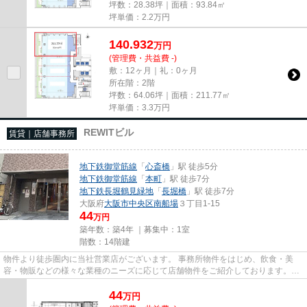
坪数：28.38坪｜面積：93.84㎡
坪単価：
2.2
万円
140.932
万
円
(管理費・共益費 -)
敷：12ヶ月｜礼：0ヶ月
所在階：2階
坪数：64.06坪｜面積：211.77㎡
坪単価：
3.3
万円
REWITビル
賃貸｜店舗事務所
地下鉄御堂筋線
「
心斎橋
」駅 徒歩5分
地下鉄御堂筋線
「
本町
」駅 徒歩7分
地下鉄長堀鶴見緑地
「
長堀橋
」駅 徒歩7分
大阪府
大阪市中央区
南船場
３丁目1-15
44
万円
築年数：築4年 ｜募集中：
1室
階数：14階建
物件より徒歩圏内に当社営業店がございます。 事務所物件をはじめ、飲食・美
容・物販などの様々な業種のニーズに応じて店舗物件をご紹介しております。
尚、弊社ではおとり広告は一切...
44
万
円