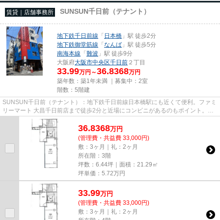
SUNSUN千日前（テナント）
賃貸｜店舗事務所
地下鉄千日前線
「
日本橋
」駅 徒歩2分
地下鉄御堂筋線
「
なんば
」駅 徒歩5分
南海本線
「
難波
」駅 徒歩9分
大阪府
大阪市中央区
千日前
２丁目
33.99
36.8368
万円～
万円
築年数：築1年未満 ｜募集中：
2室
階数：5階建
SUNSUN千日前（テナント）：地下鉄千日前線日本橋駅にも近くて便利。ファミ
リーマート 大昌千日前店まで徒歩2分と近場にコンビニがあるのもポイント。こ
ちらの物件にはエレベーターが...
36.8368
万
円
(管理費・共益費 33,000円)
敷：3ヶ月｜礼：2ヶ月
所在階：3階
坪数：6.44坪｜面積：21.29㎡
坪単価：
5.72
万円
33.99
万
円
(管理費・共益費 33,000円)
敷：3ヶ月｜礼：2ヶ月