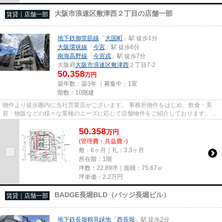
大阪市浪速区敷津西２丁目の店舗一部
賃貸｜店舗一部
地下鉄御堂筋線
「
大国町
」駅 徒歩1分
大阪環状線
「
今宮
」駅 徒歩6分
南海高野線
「
今宮戎
」駅 徒歩7分
大阪府
大阪市浪速区
敷津西
２丁目7-2
50.358
万円
築年数：築3年 ｜募集中：
1室
階数：10階建
物件より徒歩圏内に当社営業店がございます。 事務所物件をはじめ、飲食・美
容・物販などの様々な業種のニーズに応じて店舗物件をご紹介しております。
尚、弊社ではおとり広告は一切...
50.358
万
円
(管理費・共益費 -)
敷：6ヶ月｜礼：3.3ヶ月
所在階：1階
坪数：22.89坪｜面積：75.67㎡
坪単価：
2.2
万円
BADGE長堀BLD（バッジ長堀ビル）
賃貸｜店舗一部
地下鉄長堀鶴見緑地
「
西長堀
」駅 徒歩2分