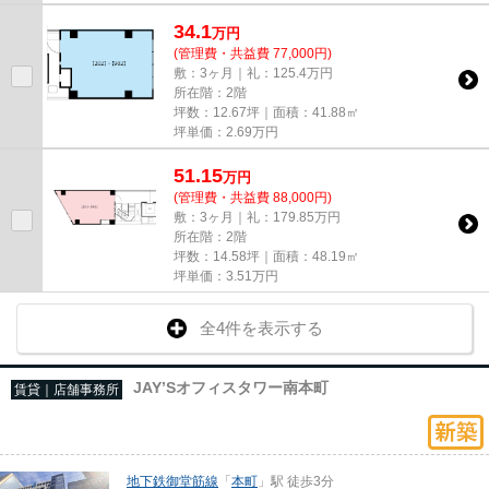
34.1
万
円
(管理費・共益費 77,000円)
敷：3ヶ月｜礼：125.4万円
所在階：2階
坪数：12.67坪｜面積：41.88㎡
坪単価：
2.69
万円
51.15
万
円
(管理費・共益費 88,000円)
敷：3ヶ月｜礼：179.85万円
所在階：2階
坪数：14.58坪｜面積：48.19㎡
坪単価：
3.51
万円
全4件を表示する
JAY’Sオフィスタワー南本町
賃貸｜店舗事務所
地下鉄御堂筋線
「
本町
」駅 徒歩3分