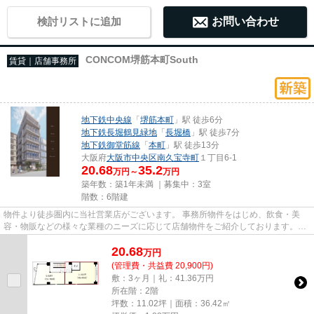
検討リストに追加
お問い合わせ
CONCOM堺筋本町South
賃貸｜店舗事務所
地下鉄中央線
「
堺筋本町
」駅 徒歩6分
地下鉄長堀鶴見緑地
「
長堀橋
」駅 徒歩7分
地下鉄御堂筋線
「
本町
」駅 徒歩13分
大阪府
大阪市中央区
南久宝寺町
１丁目6-1
20.68
35.2
万円～
万円
築年数：築1年未満 ｜募集中：
3室
階数：6階建
物件より徒歩圏内に当社営業店がございます。 事務所物件をはじめ、飲食・美
容・物販などの様々な業種のニーズに応じて店舗物件をご紹介しております。
尚、弊社ではおとり広告は一切...
20.68
万
円
(管理費・共益費 20,900円)
敷：3ヶ月｜礼：41.36万円
所在階：2階
坪数：11.02坪｜面積：36.42㎡