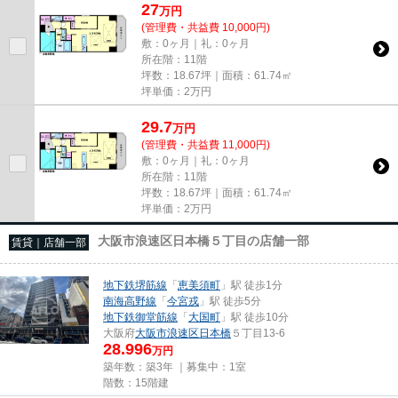
27
万
円
(管理費・共益費 10,000円)
敷：0ヶ月｜礼：0ヶ月
所在階：11階
坪数：18.67坪｜面積：61.74㎡
坪単価：
2
万円
29.7
万
円
(管理費・共益費 11,000円)
敷：0ヶ月｜礼：0ヶ月
所在階：11階
坪数：18.67坪｜面積：61.74㎡
坪単価：
2
万円
大阪市浪速区日本橋５丁目の店舗一部
賃貸｜店舗一部
地下鉄堺筋線
「
恵美須町
」駅 徒歩1分
南海高野線
「
今宮戎
」駅 徒歩5分
地下鉄御堂筋線
「
大国町
」駅 徒歩10分
大阪府
大阪市浪速区
日本橋
５丁目13-6
28.996
万円
築年数：築3年 ｜募集中：
1室
階数：15階建