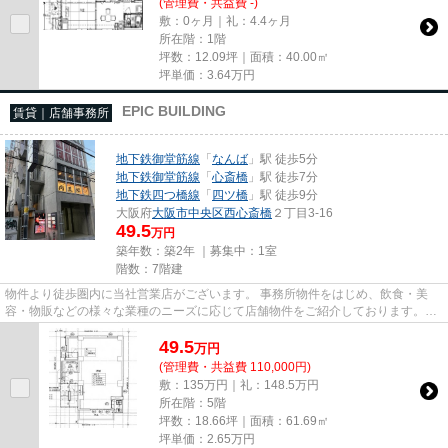
(管理費・共益費 -)
敷：0ヶ月｜礼：4.4ヶ月
所在階：1階
坪数：12.09坪｜面積：40.00㎡
坪単価：
3.64
万円
EPIC BUILDING
賃貸｜店舗事務所
地下鉄御堂筋線
「
なんば
」駅 徒歩5分
地下鉄御堂筋線
「
心斎橋
」駅 徒歩7分
地下鉄四つ橋線
「
四ツ橋
」駅 徒歩9分
大阪府
大阪市中央区
西心斎橋
２丁目3-16
49.5
万円
築年数：築2年 ｜募集中：
1室
階数：7階建
物件より徒歩圏内に当社営業店がございます。 事務所物件をはじめ、飲食・美
容・物販などの様々な業種のニーズに応じて店舗物件をご紹介しております。
尚、弊社ではおとり広告は一切...
49.5
万
円
(管理費・共益費 110,000円)
敷：135万円｜礼：148.5万円
所在階：5階
坪数：18.66坪｜面積：61.69㎡
坪単価：
2.65
万円