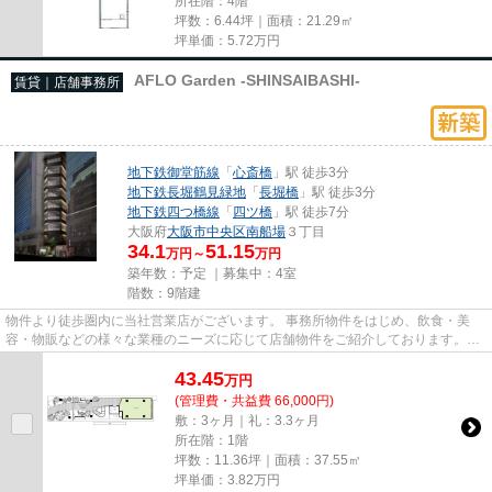
所在階：4階
坪数：6.44坪｜面積：21.29㎡
坪単価：
5.72
万円
AFLO Garden -SHINSAIBASHI-
賃貸｜店舗事務所
地下鉄御堂筋線
「
心斎橋
」駅 徒歩3分
地下鉄長堀鶴見緑地
「
長堀橋
」駅 徒歩3分
地下鉄四つ橋線
「
四ツ橋
」駅 徒歩7分
大阪府
大阪市中央区
南船場
３丁目
34.1
51.15
万円～
万円
築年数：予定 ｜募集中：
4室
階数：9階建
物件より徒歩圏内に当社営業店がございます。 事務所物件をはじめ、飲食・美
容・物販などの様々な業種のニーズに応じて店舗物件をご紹介しております。
尚、弊社ではおとり広告は一切...
43.45
万
円
(管理費・共益費 66,000円)
敷：3ヶ月｜礼：3.3ヶ月
所在階：1階
坪数：11.36坪｜面積：37.55㎡
坪単価：
3.82
万円