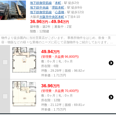
地下鉄御堂筋線
「
本町
」駅 徒歩2分
地下鉄中央線
「
堺筋本町
」駅 徒歩9分
地下鉄御堂筋線
「
心斎橋
」駅 徒歩12分
大阪府
大阪市中央区
本町
４丁目4-10
36.96
49.94
万円～
万円
築年数：築2年 ｜募集中：
2室
階数：12階建
物件より徒歩圏内に当社営業店がございます。 事務所物件をはじめ、飲食・美
容・物販などの様々な業種のニーズに応じて店舗物件をご紹介しております。
尚、弊社ではおとり広告は一切...
49.94
万
円
(管理費・共益費 96,800円)
敷：0ヶ月｜礼：0ヶ月
所在階：6階
坪数：29.29坪｜面積：96.82㎡
坪単価：
1.71
万円
36.96
万
円
(管理費・共益費 70,400円)
敷：0ヶ月｜礼：0ヶ月
所在階：12階
坪数：21.12坪｜面積：69.81㎡
坪単価：
1.75
万円