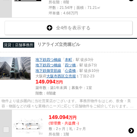
所在階：8階
坪数：21.54坪｜面積：71.21㎡
坪単価：
4.68
万円
全4件を表示する
リアライズ立売堀ビル
賃貸｜店舗事務所
地下鉄四つ橋線
「
本町
」駅 徒歩3分
地下鉄四つ橋線
「
四ツ橋
」駅 徒歩7分
地下鉄御堂筋線
「
心斎橋
」駅 徒歩10分
大阪府
大阪市西区
立売堀
１丁目2-23
149.094
万円
築年数：築1年未満 ｜募集中：
1室
階数：8階建
物件より徒歩圏内に当社営業店がございます。 事務所物件をはじめ、飲食・美
容・物販などの様々な業種のニーズに応じて店舗物件をご紹介しております。
尚、弊社ではおとり広告は一切...
149.094
万
円
(管理費・共益費 -)
敷：2ヶ月｜礼：2ヶ月
所在階：1階