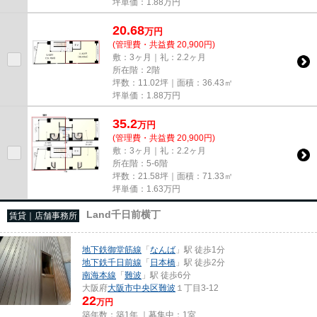
坪単価：
1.88
万円
20.68
万
円
(管理費・共益費 20,900円)
敷：3ヶ月｜礼：2.2ヶ月
所在階：2階
坪数：11.02坪｜面積：36.43㎡
坪単価：
1.88
万円
35.2
万
円
(管理費・共益費 20,900円)
敷：3ヶ月｜礼：2.2ヶ月
所在階：5-6階
坪数：21.58坪｜面積：71.33㎡
坪単価：
1.63
万円
Land千日前横丁
賃貸｜店舗事務所
地下鉄御堂筋線
「
なんば
」駅 徒歩1分
地下鉄千日前線
「
日本橋
」駅 徒歩2分
南海本線
「
難波
」駅 徒歩6分
大阪府
大阪市中央区
難波
１丁目3-12
22
万円
築年数：築1年 ｜募集中：
1室