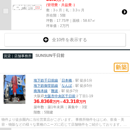
(管理費・共益費 -)
敷：3ヶ月｜礼：3.3ヶ月
所在階：5階
坪数：17.75坪｜面積：58.67㎡
坪単価：
2
万円
全10件を表示する
SUNSUN千日前
賃貸｜店舗事務所
地下鉄千日前線
「
日本橋
」駅 徒歩1分
地下鉄御堂筋線
「
なんば
」駅 徒歩5分
南海本線
「
難波
」駅 徒歩7分
大阪府
大阪市中央区
千日前
２丁目1-19
36.8368
43.318
万円～
万円
築年数：築1年未満 ｜募集中：
3室
階数：5階建
物件より徒歩圏内に当社営業店がございます。 事務所物件をはじめ、飲食・美
容・物販などの様々な業種のニーズに応じて店舗物件をご紹介しております。
尚、弊社ではおとり広告は一切...