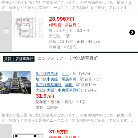
物件より徒歩圏内に当社営業店がございます。 事務所物件をはじめ、飲食・美
容・物販などの様々な業種のニーズに応じて店舗物件をご紹介しております。
尚、弊社ではおとり広告は一切...
28.996
万
円
(管理費・共益費 -)
敷：6ヶ月｜礼：3.3ヶ月
所在階：1階
坪数：13.18坪｜面積：43.58㎡
坪単価：
2.2
万円
コンフォリア・リヴ北浜平野町
賃貸｜店舗事務所
地下鉄堺筋線
「
北浜
」駅 徒歩7分
地下鉄中央線
「
堺筋本町
」駅 徒歩10分
地下鉄御堂筋線
「
本町
」駅 徒歩15分
大阪府
大阪市中央区
平野町
１丁目4-2
31.9
万円
築年数：築1年 ｜募集中：
1室
階数：15階建
物件より徒歩圏内に当社営業店がございます。 事務所物件をはじめ、飲食・美
容・物販などの様々な業種のニーズに応じて店舗物件をご紹介しております。
尚、弊社ではおとり広告は一切...
31.9
万
円
(管理費・共益費 -)