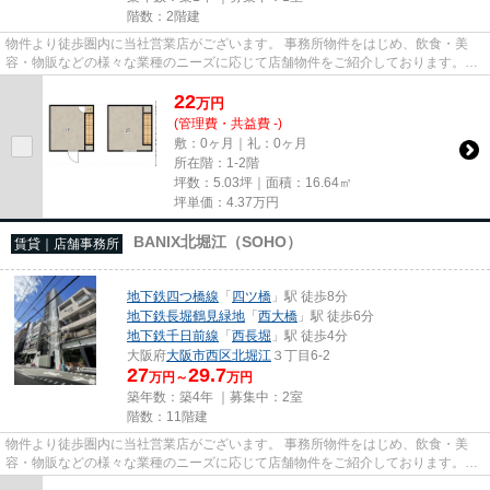
階数：2階建
物件より徒歩圏内に当社営業店がございます。 事務所物件をはじめ、飲食・美
容・物販などの様々な業種のニーズに応じて店舗物件をご紹介しております。
尚、弊社ではおとり広告は一切...
22
万
円
(管理費・共益費 -)
敷：0ヶ月｜礼：0ヶ月
所在階：1-2階
坪数：5.03坪｜面積：16.64㎡
坪単価：
4.37
万円
BANIX北堀江（SOHO）
賃貸｜店舗事務所
地下鉄四つ橋線
「
四ツ橋
」駅 徒歩8分
地下鉄長堀鶴見緑地
「
西大橋
」駅 徒歩6分
地下鉄千日前線
「
西長堀
」駅 徒歩4分
大阪府
大阪市西区
北堀江
３丁目6-2
27
29.7
万円～
万円
築年数：築4年 ｜募集中：
2室
階数：11階建
物件より徒歩圏内に当社営業店がございます。 事務所物件をはじめ、飲食・美
容・物販などの様々な業種のニーズに応じて店舗物件をご紹介しております。
尚、弊社ではおとり広告は一切...