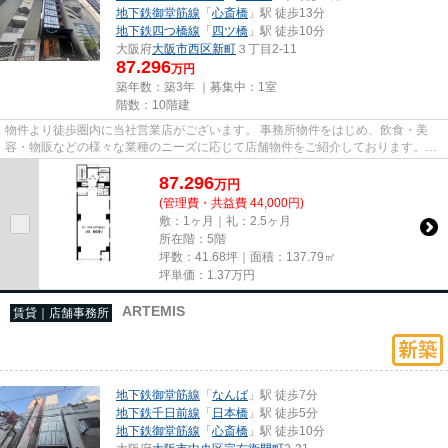
地下鉄御堂筋線
「
心斎橋
」駅 徒歩13分
地下鉄四つ橋線
「
四ツ橋
」駅 徒歩10分
大阪府
大阪市西区
新町
３丁目2-11
87.296
万円
築年数：築3年 ｜募集中：
1室
階数：10階建
物件より徒歩圏内に当社営業店がございます。 事務所物件をはじめ、飲食・美
容・物販などの様々な業種のニーズに応じて店舗物件をご紹介しております。
尚、弊社ではおとり広告は一切...
87.296
万
円
(管理費・共益費 44,000円)
敷：1ヶ月｜礼：2.5ヶ月
所在階：5階
坪数：41.68坪｜面積：137.79㎡
坪単価：
1.37
万円
ARTEMIS
賃貸｜店舗事務所
地下鉄御堂筋線
「
なんば
」駅 徒歩7分
地下鉄千日前線
「
日本橋
」駅 徒歩5分
地下鉄御堂筋線
「
心斎橋
」駅 徒歩10分