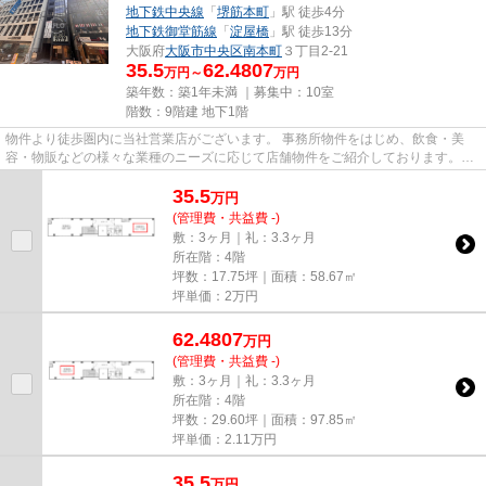
地下鉄中央線
「
堺筋本町
」駅 徒歩4分
地下鉄御堂筋線
「
淀屋橋
」駅 徒歩13分
大阪府
大阪市中央区
南本町
３丁目2-21
35.5
62.4807
万円～
万円
築年数：築1年未満 ｜募集中：
10室
階数：9階建 地下1階
物件より徒歩圏内に当社営業店がございます。 事務所物件をはじめ、飲食・美
容・物販などの様々な業種のニーズに応じて店舗物件をご紹介しております。
尚、弊社ではおとり広告は一切...
35.5
万
円
(管理費・共益費 -)
敷：3ヶ月｜礼：3.3ヶ月
所在階：4階
坪数：17.75坪｜面積：58.67㎡
坪単価：
2
万円
62.4807
万
円
(管理費・共益費 -)
敷：3ヶ月｜礼：3.3ヶ月
所在階：4階
坪数：29.60坪｜面積：97.85㎡
坪単価：
2.11
万円
35.5
万
円