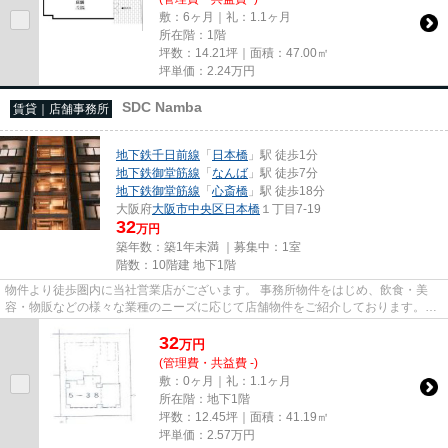
敷：6ヶ月｜礼：1.1ヶ月
所在階：1階
坪数：14.21坪｜面積：47.00㎡
坪単価：
2.24
万円
SDC Namba
賃貸｜店舗事務所
地下鉄千日前線
「
日本橋
」駅 徒歩1分
地下鉄御堂筋線
「
なんば
」駅 徒歩7分
地下鉄御堂筋線
「
心斎橋
」駅 徒歩18分
大阪府
大阪市中央区
日本橋
１丁目7-19
32
万円
築年数：築1年未満 ｜募集中：
1室
階数：10階建 地下1階
物件より徒歩圏内に当社営業店がございます。 事務所物件をはじめ、飲食・美
容・物販などの様々な業種のニーズに応じて店舗物件をご紹介しております。
尚、弊社ではおとり広告は一切...
32
万
円
(管理費・共益費 -)
敷：0ヶ月｜礼：1.1ヶ月
所在階：地下1階
坪数：12.45坪｜面積：41.19㎡
坪単価：
2.57
万円