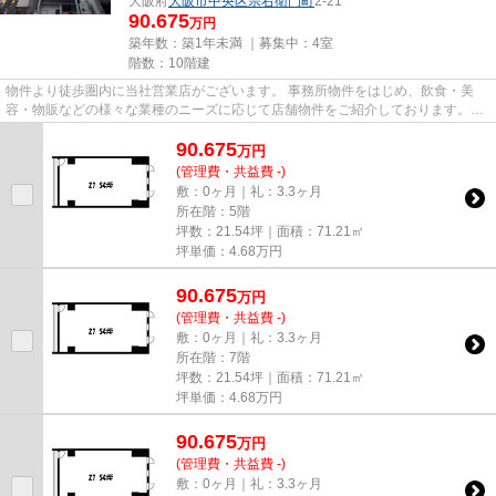
大阪府
大阪市中央区
宗右衛門町
2-21
90.675
万円
築年数：築1年未満 ｜募集中：
4室
階数：10階建
物件より徒歩圏内に当社営業店がございます。 事務所物件をはじめ、飲食・美
容・物販などの様々な業種のニーズに応じて店舗物件をご紹介しております。
尚、弊社ではおとり広告は一切...
90.675
万
円
(管理費・共益費 -)
敷：0ヶ月｜礼：3.3ヶ月
所在階：5階
坪数：21.54坪｜面積：71.21㎡
坪単価：
4.68
万円
90.675
万
円
(管理費・共益費 -)
敷：0ヶ月｜礼：3.3ヶ月
所在階：7階
坪数：21.54坪｜面積：71.21㎡
坪単価：
4.68
万円
90.675
万
円
(管理費・共益費 -)
敷：0ヶ月｜礼：3.3ヶ月