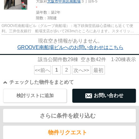
大阪府
大阪市中央区
南船場
３丁目6-5
-
築年数：築2年
階数：3階建
GROOVE南船場ビル（グルーブ南船場）：地下鉄御堂筋線心斎橋にも近くて便
利。三井住友銀行 船場支店が歩いて263mのところにあります。スタイリッシ
ュな演出が可能なデザイナーズ物件...
現在空き情報がありません。
GROOVE南船場ビルへのお問い合わせはこちら
該当公開件数
29
棟 空き数
42
件
1-20
棟表示
1
2
<<前へ
次へ>>
最初
チェックした物件をまとめて
検討リストに追加
お問い合わせ
さらに条件を絞り込む
物件リクエスト