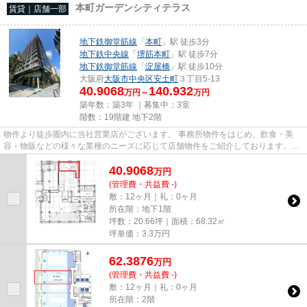
本町ガーデンシティテラス
賃貸｜店舗一部
地下鉄御堂筋線
「
本町
」駅 徒歩3分
地下鉄中央線
「
堺筋本町
」駅 徒歩7分
地下鉄御堂筋線
「
淀屋橋
」駅 徒歩10分
大阪府
大阪市中央区
安土町
３丁目5-13
40.9068
140.932
万円～
万円
築年数：築3年 ｜募集中：
3室
階数：19階建 地下2階
物件より徒歩圏内に当社営業店がございます。 事務所物件をはじめ、飲食・美
容・物販などの様々な業種のニーズに応じて店舗物件をご紹介しております。
尚、弊社ではおとり広告は一切...
40.9068
万
円
(管理費・共益費 -)
敷：12ヶ月｜礼：0ヶ月
所在階：地下1階
坪数：20.66坪｜面積：68.32㎡
坪単価：
3.3
万円
62.3876
万
円
(管理費・共益費 -)
敷：12ヶ月｜礼：0ヶ月
所在階：2階