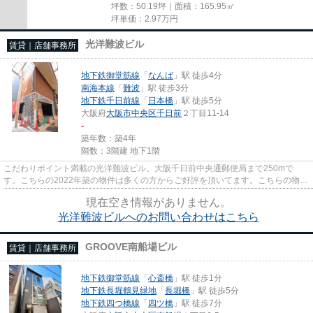
坪数：50.19坪｜面積：165.95㎡
坪単価：
2.97
万円
光洋難波ビル
賃貸｜店舗事務所
地下鉄御堂筋線
「
なんば
」駅 徒歩4分
南海本線
「
難波
」駅 徒歩3分
地下鉄千日前線
「
日本橋
」駅 徒歩5分
大阪府
大阪市中央区
千日前
２丁目11-14
-
築年数：築4年
階数：3階建 地下1階
こだわりポイント満載の光洋難波ビル。大阪千日前中央通郵便局まで250mで
す。こちらの2022年築の物件は多くの方からご好評を頂いてます。こちらの物件
はエレベーター付きです。
現在空き情報がありません。
光洋難波ビルへのお問い合わせはこちら
GROOVE南船場ビル
賃貸｜店舗事務所
地下鉄御堂筋線
「
心斎橋
」駅 徒歩1分
地下鉄長堀鶴見緑地
「
長堀橋
」駅 徒歩5分
地下鉄四つ橋線
「
四ツ橋
」駅 徒歩7分