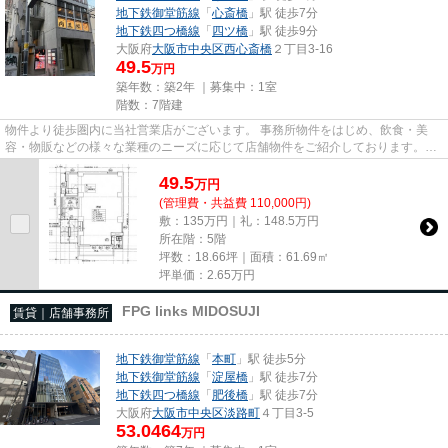
地下鉄御堂筋線
「
心斎橋
」駅 徒歩7分
地下鉄四つ橋線
「
四ツ橋
」駅 徒歩9分
大阪府
大阪市中央区
西心斎橋
２丁目3-16
49.5
万円
築年数：築2年 ｜募集中：
1室
階数：7階建
物件より徒歩圏内に当社営業店がございます。 事務所物件をはじめ、飲食・美
容・物販などの様々な業種のニーズに応じて店舗物件をご紹介しております。
尚、弊社ではおとり広告は一切...
49.5
万
円
(管理費・共益費 110,000円)
敷：135万円｜礼：148.5万円
所在階：5階
坪数：18.66坪｜面積：61.69㎡
坪単価：
2.65
万円
FPG links MIDOSUJI
賃貸｜店舗事務所
地下鉄御堂筋線
「
本町
」駅 徒歩5分
地下鉄御堂筋線
「
淀屋橋
」駅 徒歩7分
地下鉄四つ橋線
「
肥後橋
」駅 徒歩7分
大阪府
大阪市中央区
淡路町
４丁目3-5
53.0464
万円