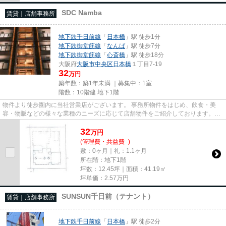
SDC Namba
賃貸｜店舗事務所
地下鉄千日前線
「
日本橋
」駅 徒歩1分
地下鉄御堂筋線
「
なんば
」駅 徒歩7分
地下鉄御堂筋線
「
心斎橋
」駅 徒歩18分
大阪府
大阪市中央区
日本橋
１丁目7-19
32
万円
築年数：築1年未満 ｜募集中：
1室
階数：10階建 地下1階
物件より徒歩圏内に当社営業店がございます。 事務所物件をはじめ、飲食・美
容・物販などの様々な業種のニーズに応じて店舗物件をご紹介しております。
尚、弊社ではおとり広告は一切...
32
万
円
(管理費・共益費 -)
敷：0ヶ月｜礼：1.1ヶ月
所在階：地下1階
坪数：12.45坪｜面積：41.19㎡
坪単価：
2.57
万円
SUNSUN千日前（テナント）
賃貸｜店舗事務所
地下鉄千日前線
「
日本橋
」駅 徒歩2分