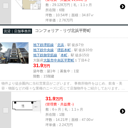
敷：29.128万円｜礼：1.1ヶ月
所在階：6階
坪数：10.54坪｜面積：34.87㎡
坪単価：
2.76
万円
コンフォリア・リヴ北浜平野町
賃貸｜店舗事務所
地下鉄堺筋線
「
北浜
」駅 徒歩7分
地下鉄中央線
「
堺筋本町
」駅 徒歩10分
地下鉄御堂筋線
「
本町
」駅 徒歩15分
大阪府
大阪市中央区
平野町
１丁目4-2
31.9
万円
築年数：築1年 ｜募集中：
1室
階数：15階建
物件より徒歩圏内に当社営業店がございます。 事務所物件をはじめ、飲食・美
容・物販などの様々な業種のニーズに応じて店舗物件をご紹介しております。
尚、弊社ではおとり広告は一切...
31.9
万
円
(管理費・共益費 -)
敷：6ヶ月｜礼：1.1ヶ月
所在階：1階
坪数：14.21坪｜面積：47.00㎡
坪単価：
2.24
万円