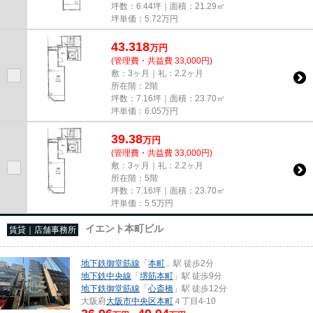
坪数：6.44坪｜面積：21.29㎡
坪単価：
5.72
万円
43.318
万
円
(管理費・共益費 33,000円)
敷：3ヶ月｜礼：2.2ヶ月
所在階：2階
坪数：7.16坪｜面積：23.70㎡
坪単価：
6.05
万円
39.38
万
円
(管理費・共益費 33,000円)
敷：3ヶ月｜礼：2.2ヶ月
所在階：5階
坪数：7.16坪｜面積：23.70㎡
坪単価：
5.5
万円
イエント本町ビル
賃貸｜店舗事務所
地下鉄御堂筋線
「
本町
」駅 徒歩2分
地下鉄中央線
「
堺筋本町
」駅 徒歩9分
地下鉄御堂筋線
「
心斎橋
」駅 徒歩12分
大阪府
大阪市中央区
本町
４丁目4-10