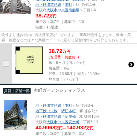
地下鉄御堂筋線
「
本町
」駅 徒歩11分
大阪府
大阪市中央区
南船場
２丁目7-6
38.72
万円
築年数：築7年 ｜募集中：
1室
階数：15階建
物件より徒歩圏内に当社営業店がございます。 事務所物件をはじめ、飲食・美
容・物販などの様々な業種のニーズに応じて店舗物件をご紹介しております。
尚、弊社ではおとり広告は一切...
38.72
万
円
(管理費・共益費 -)
敷：6ヶ月｜礼：0ヶ月
所在階：1階
坪数：13.88坪｜面積：45.90㎡
坪単価：
2.79
万円
本町ガーデンシティテラス
賃貸｜店舗一部
地下鉄御堂筋線
「
本町
」駅 徒歩3分
地下鉄中央線
「
堺筋本町
」駅 徒歩7分
地下鉄御堂筋線
「
淀屋橋
」駅 徒歩10分
大阪府
大阪市中央区
安土町
３丁目5-13
40.9068
140.932
万円～
万円
築年数：築3年 ｜募集中：
3室