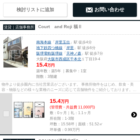
検討リストに追加
お問い合わせ
Court and Roji 福Ⅱ
賃貸｜店舗事務所
南海本線
「
岸里玉出
」駅 徒歩4分
地下鉄四つ橋線
「
岸里
」駅 徒歩6分
阪堺電軌阪堺線
「
天神ノ森
」駅 徒歩7分
大阪府
大阪市西成区
千本北
１丁目19-4
15.4
万円
築年数：築5年 ｜募集中：
1室
階数：3階建
物件より徒歩圏内に当社営業店がございます。 事務所物件をはじめ、飲食・美
容・物販などの様々な業種のニーズに応じて店舗物件をご紹介しております。
尚、弊社ではおとり広告は一切...
15.4
万
円
(管理費・共益費 11,000円)
敷：0ヶ月｜礼：1.1ヶ月
所在階：1-3階
坪数：15.58坪｜面積：51.52㎡
坪単価：
0.99
万円