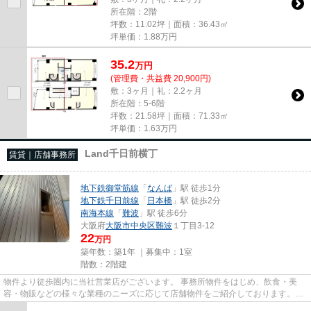
所在階：2階
坪数：11.02坪｜面積：36.43㎡
坪単価：
1.88
万円
35.2
万
円
(管理費・共益費 20,900円)
敷：3ヶ月｜礼：2.2ヶ月
所在階：5-6階
坪数：21.58坪｜面積：71.33㎡
坪単価：
1.63
万円
Land千日前横丁
賃貸｜店舗事務所
地下鉄御堂筋線
「
なんば
」駅 徒歩1分
地下鉄千日前線
「
日本橋
」駅 徒歩2分
南海本線
「
難波
」駅 徒歩6分
大阪府
大阪市中央区
難波
１丁目3-12
22
万円
築年数：築1年 ｜募集中：
1室
階数：2階建
物件より徒歩圏内に当社営業店がございます。 事務所物件をはじめ、飲食・美
容・物販などの様々な業種のニーズに応じて店舗物件をご紹介しております。
尚、弊社ではおとり広告は一切...