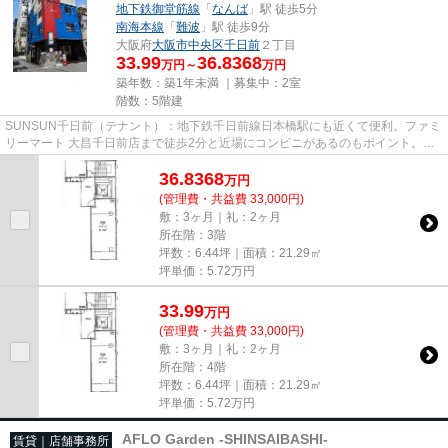
地下鉄御堂筋線
「
なんば
」駅 徒歩5分
南海本線
「
難波
」駅 徒歩9分
大阪府
大阪市中央区
千日前
２丁目
33.99
36.8368
万円～
万円
築年数：築1年未満 ｜募集中：
2室
階数：5階建
SUNSUN千日前（テナント）：地下鉄千日前線日本橋駅にも近くて便利。ファミ
リーマート 大昌千日前店まで徒歩2分と近場にコンビニがあるのもポイント。こ
ちらの物件にはエレベーターが...
36.8368
万
円
(管理費・共益費 33,000円)
敷：3ヶ月｜礼：2ヶ月
所在階：3階
坪数：6.44坪｜面積：21.29㎡
坪単価：
5.72
万円
33.99
万
円
(管理費・共益費 33,000円)
敷：3ヶ月｜礼：2ヶ月
所在階：4階
坪数：6.44坪｜面積：21.29㎡
坪単価：
5.72
万円
AFLO Garden -SHINSAIBASHI-
賃貸｜店舗事務所