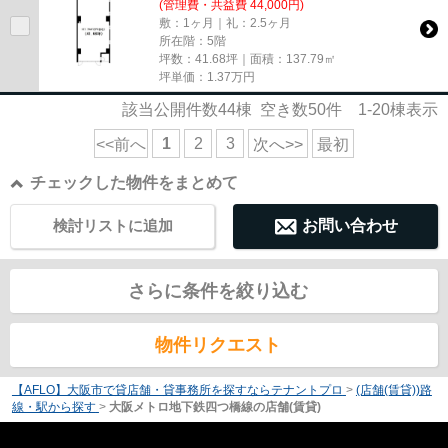
(管理費・共益費 44,000円)
敷：1ヶ月｜礼：2.5ヶ月
所在階：5階
坪数：41.68坪｜面積：137.79㎡
坪単価：
1.37
万円
該当公開件数
44
棟 空き数
50
件
1-20
棟表示
1
2
3
<<前へ
次へ>>
最初
チェックした物件をまとめて
検討リストに追加
お問い合わせ
さらに条件を絞り込む
物件リクエスト
【AFLO】大阪市で貸店舗・貸事務所を探すならテナントプロ
>
(店舗(賃貸))路
線・駅から探す
>
大阪メトロ地下鉄四つ橋線の店舗(賃貸)