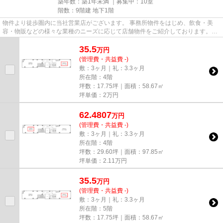
築年数：築1年未満 ｜募集中：
10室
階数：9階建 地下1階
物件より徒歩圏内に当社営業店がございます。 事務所物件をはじめ、飲食・美
容・物販などの様々な業種のニーズに応じて店舗物件をご紹介しております。
尚、弊社ではおとり広告は一切...
35.5
万
円
(管理費・共益費 -)
敷：3ヶ月｜礼：3.3ヶ月
所在階：4階
坪数：17.75坪｜面積：58.67㎡
坪単価：
2
万円
62.4807
万
円
(管理費・共益費 -)
敷：3ヶ月｜礼：3.3ヶ月
所在階：4階
坪数：29.60坪｜面積：97.85㎡
坪単価：
2.11
万円
35.5
万
円
(管理費・共益費 -)
敷：3ヶ月｜礼：3.3ヶ月
所在階：5階
坪数：17.75坪｜面積：58.67㎡