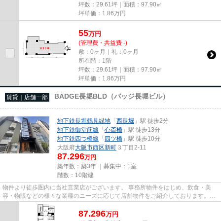
坪数：29.61坪｜面積：97.90㎡
坪単価：
1.86
万円
55
万
円
(管理費・共益費 -)
敷：0ヶ月｜礼：0ヶ月
所在階：1階
坪数：29.61坪｜面積：97.90㎡
坪単価：
1.86
万円
BADGE長堀BLD（バッジ長堀ビル）
賃貸｜店舗一部
地下鉄長堀鶴見緑地
「
西長堀
」駅 徒歩2分
地下鉄御堂筋線
「
心斎橋
」駅 徒歩13分
地下鉄四つ橋線
「
四ツ橋
」駅 徒歩10分
大阪府
大阪市西区
新町
３丁目2-11
87.296
万円
築年数：築3年 ｜募集中：
1室
階数：10階建
物件より徒歩圏内に当社営業店がございます。 事務所物件をはじめ、飲食・美
容・物販などの様々な業種のニーズに応じて店舗物件をご紹介しております。
尚、弊社ではおとり広告は一切...
87.296
万
円