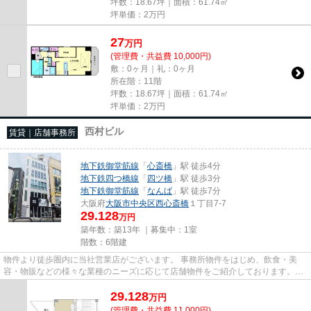
坪数：18.67坪｜面積：61.74㎡
坪単価：
2
万円
27
万
円
(管理費・共益費 10,000円)
敷：0ヶ月｜礼：0ヶ月
所在階：11階
坪数：18.67坪｜面積：61.74㎡
坪単価：
2
万円
西村ビル
賃貸｜店舗事務所
地下鉄御堂筋線
「
心斎橋
」駅 徒歩4分
地下鉄四つ橋線
「
四ツ橋
」駅 徒歩3分
地下鉄御堂筋線
「
なんば
」駅 徒歩7分
大阪府
大阪市中央区
西心斎橋
１丁目7-7
29.128
万円
築年数：築13年 ｜募集中：
1室
階数：6階建
物件より徒歩圏内に当社営業店がございます。 事務所物件をはじめ、飲食・美
容・物販などの様々な業種のニーズに応じて店舗物件をご紹介しております。
尚、弊社ではおとり広告は一切...
29.128
万
円
(管理費・共益費 11,000円)