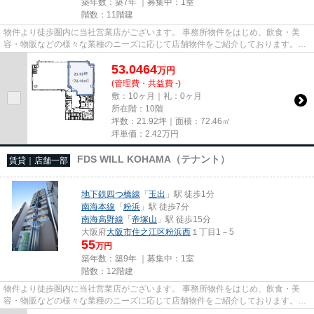
築年数：築7年 ｜募集中：
1室
階数：11階建
物件より徒歩圏内に当社営業店がございます。 事務所物件をはじめ、飲食・美
容・物販などの様々な業種のニーズに応じて店舗物件をご紹介しております。
尚、弊社ではおとり広告は一切...
53.0464
万
円
(管理費・共益費 -)
敷：10ヶ月｜礼：0ヶ月
所在階：10階
坪数：21.92坪｜面積：72.46㎡
坪単価：
2.42
万円
FDS WILL KOHAMA（テナント）
賃貸｜店舗一部
地下鉄四つ橋線
「
玉出
」駅 徒歩1分
南海本線
「
粉浜
」駅 徒歩7分
南海高野線
「
帝塚山
」駅 徒歩15分
大阪府
大阪市住之江区
粉浜西
１丁目1－5
55
万円
築年数：築9年 ｜募集中：
1室
階数：12階建
物件より徒歩圏内に当社営業店がございます。 事務所物件をはじめ、飲食・美
容・物販などの様々な業種のニーズに応じて店舗物件をご紹介しております。
尚、弊社ではおとり広告は一切...