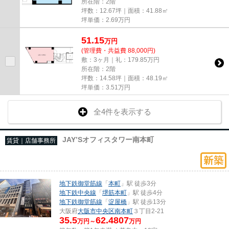
所在階：2階
坪数：12.67坪｜面積：41.88㎡
坪単価：
2.69
万円
51.15
万
円
(管理費・共益費 88,000円)
敷：3ヶ月｜礼：179.85万円
所在階：2階
坪数：14.58坪｜面積：48.19㎡
坪単価：
3.51
万円
全4件を表示する
JAY’Sオフィスタワー南本町
賃貸｜店舗事務所
地下鉄御堂筋線
「
本町
」駅 徒歩3分
地下鉄中央線
「
堺筋本町
」駅 徒歩4分
地下鉄御堂筋線
「
淀屋橋
」駅 徒歩13分
大阪府
大阪市中央区
南本町
３丁目2-21
35.5
62.4807
万円～
万円