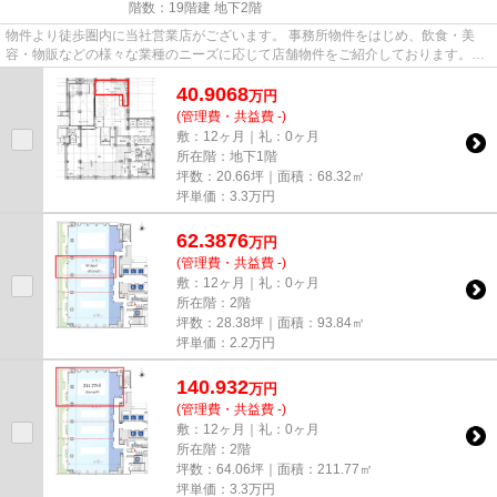
階数：19階建 地下2階
物件より徒歩圏内に当社営業店がございます。 事務所物件をはじめ、飲食・美
容・物販などの様々な業種のニーズに応じて店舗物件をご紹介しております。
尚、弊社ではおとり広告は一切...
40.9068
万
円
(管理費・共益費 -)
敷：12ヶ月｜礼：0ヶ月
所在階：地下1階
坪数：20.66坪｜面積：68.32㎡
坪単価：
3.3
万円
62.3876
万
円
(管理費・共益費 -)
敷：12ヶ月｜礼：0ヶ月
所在階：2階
坪数：28.38坪｜面積：93.84㎡
坪単価：
2.2
万円
140.932
万
円
(管理費・共益費 -)
敷：12ヶ月｜礼：0ヶ月
所在階：2階
坪数：64.06坪｜面積：211.77㎡
坪単価：
3.3
万円