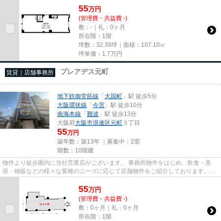
55
万
円
(管理費・共益費 -)
敷：-｜礼：0ヶ月
所在階：1階
坪数：32.39坪｜面積：107.10㎡
坪単価：
1.7
万円
プレアデス元町
賃貸｜店舗事務所
地下鉄御堂筋線
「
大国町
」駅 徒歩5分
大阪環状線
「
今宮
」駅 徒歩10分
南海本線
「
難波
」駅 徒歩13分
大阪府
大阪市浪速区
元町
３丁目
55
万円
築年数：築13年 ｜募集中：
2室
階数：10階建
物件より徒歩圏内に当社営業店がございます。 事務所物件をはじめ、飲食・美
容・物販などの様々な業種のニーズに応じて店舗物件をご紹介しております。
尚、弊社ではおとり広告は一切...
55
万
円
(管理費・共益費 -)
敷：0ヶ月｜礼：0ヶ月
所在階：1階