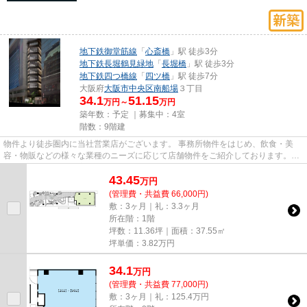
地下鉄御堂筋線
「
心斎橋
」駅 徒歩3分
地下鉄長堀鶴見緑地
「
長堀橋
」駅 徒歩3分
地下鉄四つ橋線
「
四ツ橋
」駅 徒歩7分
大阪府
大阪市中央区
南船場
３丁目
34.1
51.15
万円～
万円
築年数：予定 ｜募集中：
4室
階数：9階建
物件より徒歩圏内に当社営業店がございます。 事務所物件をはじめ、飲食・美
容・物販などの様々な業種のニーズに応じて店舗物件をご紹介しております。
尚、弊社ではおとり広告は一切...
43.45
万
円
(管理費・共益費 66,000円)
敷：3ヶ月｜礼：3.3ヶ月
所在階：1階
坪数：11.36坪｜面積：37.55㎡
坪単価：
3.82
万円
34.1
万
円
(管理費・共益費 77,000円)
敷：3ヶ月｜礼：125.4万円