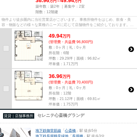
36.96
49.94
万円～
万円
築年数：築2年 ｜募集中：
2室
階数：12階建
物件より徒歩圏内に当社営業店がございます。 事務所物件をはじめ、飲食・美
容・物販などの様々な業種のニーズに応じて店舗物件をご紹介しております。
尚、弊社ではおとり広告は一切...
49.94
万
円
(管理費・共益費 96,800円)
敷：0ヶ月｜礼：0ヶ月
所在階：6階
坪数：29.29坪｜面積：96.82㎡
坪単価：
1.71
万円
36.96
万
円
(管理費・共益費 70,400円)
敷：0ヶ月｜礼：0ヶ月
所在階：12階
坪数：21.12坪｜面積：69.81㎡
坪単価：
1.75
万円
セレニテ心斎橋グランデ
賃貸｜店舗事務所
地下鉄御堂筋線
「
心斎橋
」駅 徒歩5分
地下鉄長堀鶴見緑地
「
長堀橋
」駅 徒歩3分