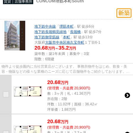
CONCOM堺筋本町South
賃貸｜店舗事務所
地下鉄中央線
「
堺筋本町
」駅 徒歩6分
地下鉄長堀鶴見緑地
「
長堀橋
」駅 徒歩7分
地下鉄御堂筋線
「
本町
」駅 徒歩13分
大阪府
大阪市中央区
南久宝寺町
１丁目6-1
20.68
35.2
万円～
万円
築年数：築1年未満 ｜募集中：
3室
階数：6階建
物件より徒歩圏内に当社営業店がございます。 事務所物件をはじめ、飲食・美
容・物販などの様々な業種のニーズに応じて店舗物件をご紹介しております。
尚、弊社ではおとり広告は一切...
20.68
万
円
(管理費・共益費 20,900円)
敷：3ヶ月｜礼：41.36万円
所在階：2階
坪数：11.02坪｜面積：36.42㎡
坪単価：
1.88
万円
20.68
万
円
(管理費・共益費 20,900円)
敷：3ヶ月｜礼：2.2ヶ月