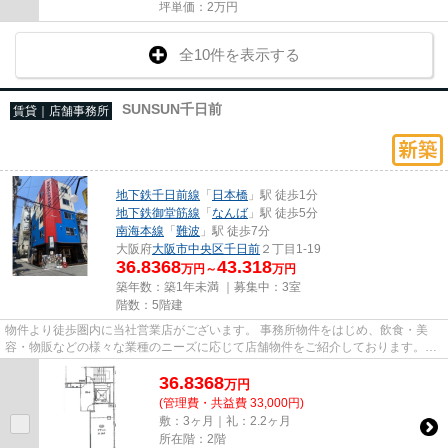
坪単価：
2
万円
全10件を表示する
SUNSUN千日前
賃貸｜店舗事務所
地下鉄千日前線
「
日本橋
」駅 徒歩1分
地下鉄御堂筋線
「
なんば
」駅 徒歩5分
南海本線
「
難波
」駅 徒歩7分
大阪府
大阪市中央区
千日前
２丁目1-19
36.8368
43.318
万円～
万円
築年数：築1年未満 ｜募集中：
3室
階数：5階建
物件より徒歩圏内に当社営業店がございます。 事務所物件をはじめ、飲食・美
容・物販などの様々な業種のニーズに応じて店舗物件をご紹介しております。
尚、弊社ではおとり広告は一切...
36.8368
万
円
(管理費・共益費 33,000円)
敷：3ヶ月｜礼：2.2ヶ月
所在階：2階