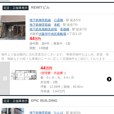
REWITビル
賃貸｜店舗事務所
地下鉄御堂筋線
「
心斎橋
」駅 徒歩5分
地下鉄御堂筋線
「
本町
」駅 徒歩7分
地下鉄長堀鶴見緑地
「
長堀橋
」駅 徒歩7分
大阪府
大阪市中央区
南船場
３丁目1-15
44
万円
築年数：築4年 ｜募集中：
1室
階数：14階建
物件より徒歩圏内に当社営業店がございます。 事務所物件をはじめ、飲食・美
容・物販などの様々な業種のニーズに応じて店舗物件をご紹介しております。
尚、弊社ではおとり広告は一切...
44
万
円
(管理費・共益費 -)
敷：0ヶ月｜礼：4.4ヶ月
所在階：1階
坪数：12.09坪｜面積：40.00㎡
坪単価：
3.64
万円
EPIC BUILDING
賃貸｜店舗事務所
地下鉄御堂筋線
「
なんば
」駅 徒歩5分