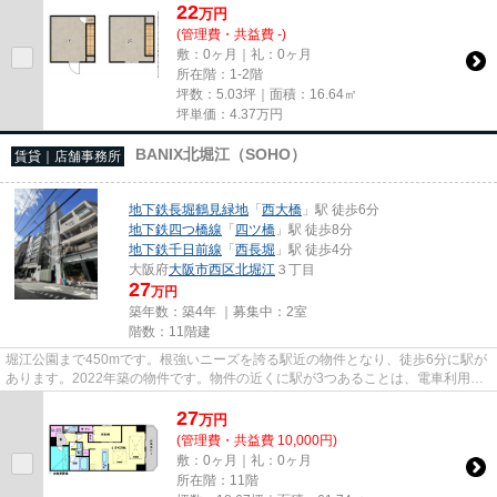
22
万
円
(管理費・共益費 -)
敷：0ヶ月｜礼：0ヶ月
所在階：1-2階
坪数：5.03坪｜面積：16.64㎡
坪単価：
4.37
万円
BANIX北堀江（SOHO）
賃貸｜店舗事務所
地下鉄長堀鶴見緑地
「
西大橋
」駅 徒歩6分
地下鉄四つ橋線
「
四ツ橋
」駅 徒歩8分
地下鉄千日前線
「
西長堀
」駅 徒歩4分
大阪府
大阪市西区
北堀江
３丁目
27
万円
築年数：築4年 ｜募集中：
2室
階数：11階建
堀江公園まで450mです。根強いニーズを誇る駅近の物件となり、徒歩6分に駅が
あります。2022年築の物件です。物件の近くに駅が3つあることは、電車利用の
方には嬉しい条件です。高層建...
27
万
円
(管理費・共益費 10,000円)
敷：0ヶ月｜礼：0ヶ月
所在階：11階