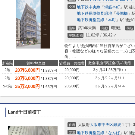
交通
地下鉄中央線
「
堺筋本町
」駅 徒
地下鉄長堀鶴見緑地
「
長堀橋
」駅
地下鉄御堂筋線
「
本町
」駅 徒歩1
築1年未満
6階建
築年
階数
構造
11.02坪 / 36.42㎡
坪数/面積
物件より徒歩圏内に当社営業店がござい
容・物販などの様々な業種のニーズに応
尚、...
敷金/礼金/保証金/償却/敷引
所在階
賃料/坪単価
管理費・共益費
20
万
6,800
円
2階
20,900円
3ヶ月
/
41.36万円
/
-
/
-
/
-
/
1.88
万円
20
万
6,800
円
2階
20,900円
3ヶ月
/
2.2ヶ月
/
-
/
-
/
-
/
1.88
万円
35
万
2,000
円
5-6階
20,900円
3ヶ月
/
2.2ヶ月
/
-
/
-
/
-
/
1.63
万円
Land千日前横丁
大阪府
大阪市中央区
難波
１丁目3-
住所
交通
地下鉄御堂筋線
「
なんば
」駅 徒