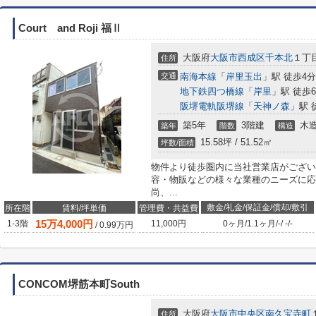
Court and Roji 福Ⅱ
大阪府
大阪市西成区
千本北
１丁目
住所
交通
南海本線
「
岸里玉出
」駅 徒歩4分
地下鉄四つ橋線
「
岸里
」駅 徒歩
阪堺電軌阪堺線
「
天神ノ森
」駅 
築5年
3階建
木
築年
階数
構造
15.58坪 / 51.52㎡
坪数/面積
物件より徒歩圏内に当社営業店がござい
容・物販などの様々な業種のニーズに応
尚、...
敷金/礼金/保証金/償却/敷引
所在階
賃料/坪単価
管理費・共益費
15
万
4,000
円
1-3階
11,000円
0ヶ月
/
1.1ヶ月
/
-
/
-
/
-
/
0.99
万円
CONCOM堺筋本町South
大阪府
大阪市中央区
南久宝寺町
住所