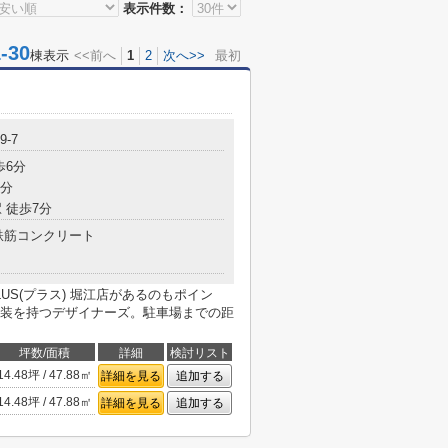
表示件数：
30
棟表示
<<前へ
1
2
次へ>>
最初
-7
歩6分
7分
 徒歩7分
鉄筋コンクリート
US(プラス) 堀江店があるのもポイン
装を持つデザイナーズ。駐車場までの距
坪数/面積
詳細
検討リスト
14.48坪 / 47.88㎡
詳細を見る
追加する
14.48坪 / 47.88㎡
詳細を見る
追加する