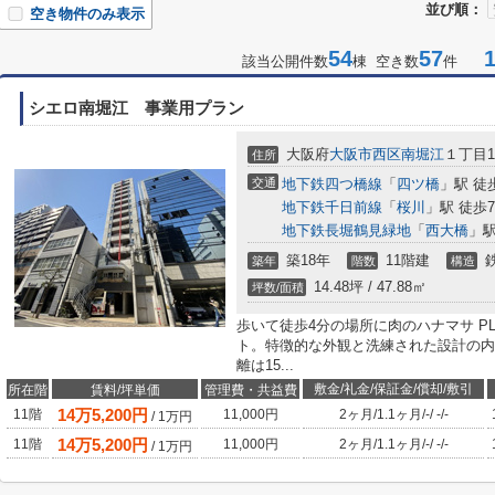
並び順：
空き物件のみ表示
54
57
1-
該当公開件数
棟 空き数
件
シエロ南堀江 事業用プラン
大阪府
大阪市西区
南堀江
１丁目19
住所
交通
地下鉄四つ橋線
「
四ツ橋
」駅 徒
地下鉄千日前線
「
桜川
」駅 徒歩
地下鉄長堀鶴見緑地
「
西大橋
」駅
築18年
11階建
築年
階数
構造
14.48坪 / 47.88㎡
坪数/面積
歩いて徒歩4分の場所に肉のハナマサ PL
ト。特徴的な外観と洗練された設計の内
離は15...
敷金/礼金/保証金/償却/敷引
所在階
賃料/坪単価
管理費・共益費
14
万
5,200
円
11階
11,000円
2ヶ月
/
1.1ヶ月
/
-
/
-
/
-
/
1
万円
14
万
5,200
円
11階
11,000円
2ヶ月
/
1.1ヶ月
/
-
/
-
/
-
/
1
万円