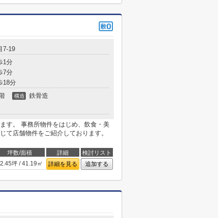
7-19
歩1分
歩7分
歩18分
階
鉄骨造
構造
ます。 事務所物件をはじめ、飲食・美
じて店舗物件をご紹介しております。
坪数/面積
詳細
検討リスト
2.45坪 / 41.19㎡
詳細を見る
追加する