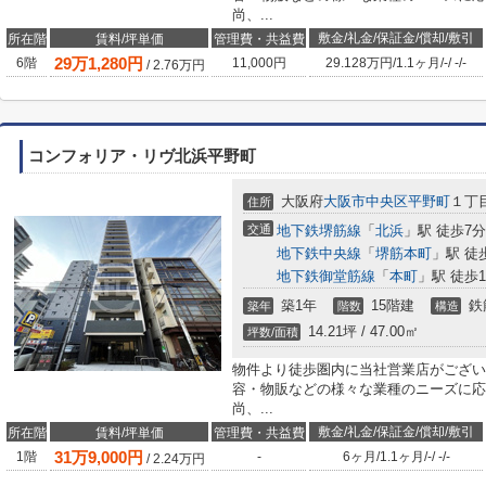
尚、...
敷金/礼金/保証金/償却/敷引
所在階
賃料/坪単価
管理費・共益費
29
万
1,280
円
6階
11,000円
29.128万円
/
1.1ヶ月
/
-
/
-
/
-
/
2.76
万円
コンフォリア・リヴ北浜平野町
大阪府
大阪市中央区
平野町
１丁目
住所
交通
地下鉄堺筋線
「
北浜
」駅 徒歩7分
地下鉄中央線
「
堺筋本町
」駅 徒
地下鉄御堂筋線
「
本町
」駅 徒歩1
築1年
15階建
鉄
築年
階数
構造
14.21坪 / 47.00㎡
坪数/面積
物件より徒歩圏内に当社営業店がござい
容・物販などの様々な業種のニーズに応
尚、...
敷金/礼金/保証金/償却/敷引
所在階
賃料/坪単価
管理費・共益費
31
万
9,000
円
1階
-
6ヶ月
/
1.1ヶ月
/
-
/
-
/
-
/
2.24
万円