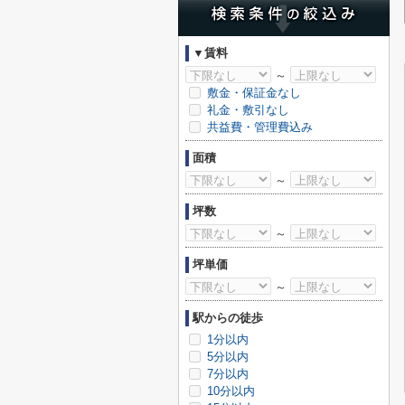
▼賃料
～
敷金・保証金なし
礼金・敷引なし
共益費・管理費込み
面積
～
坪数
～
坪単価
～
駅からの徒歩
1分以内
5分以内
7分以内
10分以内