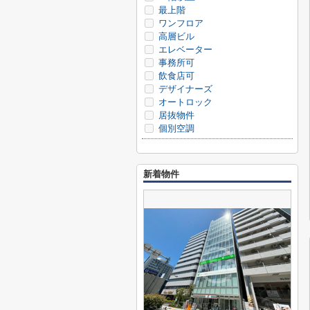
最上階
ワンフロア
高層ビル
エレベーター
事務所可
飲食店可
デザイナーズ
オートロック
居抜物件
個別空調
新着物件