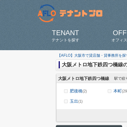
TENANT
OFF
テナントを探す
オフィ
【AFLO】大阪市で貸店舗・貸事務所を
大阪メトロ地下鉄四つ橋線
大阪メトロ地下鉄四つ橋線
駅で絞
肥後橋
本町
(2)
(29
玉出
(1)