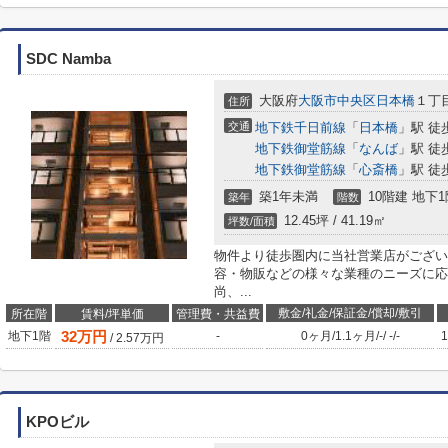
SDC Namba
大阪府
大阪市中央区
日本橋
１丁目
住所
交通
地下鉄千日前線
「
日本橋
」駅 徒
地下鉄御堂筋線
「
なんば
」駅 徒
地下鉄御堂筋線
「
心斎橋
」駅 徒
築1年未満
10階建 地下1
築年
階数
12.45坪 / 41.19㎡
坪数/面積
物件より徒歩圏内に当社営業店がござい
容・物販などの様々な業種のニーズに応
尚、...
敷金/礼金/保証金/償却/敷引
所在階
賃料/坪単価
管理費・共益費
32
万円
地下1階
-
0ヶ月
/
1.1ヶ月
/
-
/
-
/
-
1
/
2.57
万円
KPOビル