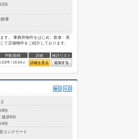
歩2分
量鉄骨
ます。 事務所物件をはじめ、飲食・美
じて店舗物件をご紹介しております。
坪数/面積
詳細
検討リスト
5.03坪 / 16.64㎡
詳細を見る
追加する
-2
歩8分
 徒歩6分
歩4分
筋コンクリート