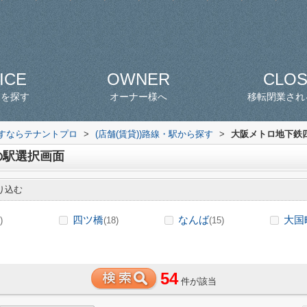
ICE
OWNER
CLO
スを探す
オーナー様へ
移転閉業され
探すならテナントプロ
>
(店舗(賃貸))路線・駅から探す
>
大阪メトロ地下鉄四
の駅選択画面
り込む
四ツ橋
なんば
大国
)
(18)
(15)
54
件が該当