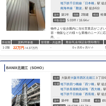
地下鉄千日前線
「
日本橋
」駅 徒
南海本線
「
難波
」駅 徒歩6分
築1年
2階建
軽
築年
階数
構造
5.03坪 / 16.64㎡
坪数/面積
物件より徒歩圏内に当社営業店がござい
容・物販などの様々な業種のニーズに応
尚、...
敷金/礼金/保証金/償却/敷引
所在階
賃料/坪単価
管理費・共益費
22
万円
1-2階
-
0ヶ月
/
0ヶ月
/
-
/
-
/
-
/
4.37
万円
BANIX北堀江（SOHO）
大阪府
大阪市西区
北堀江
３丁目6
住所
交通
地下鉄四つ橋線
「
四ツ橋
」駅 徒
地下鉄長堀鶴見緑地
「
西大橋
」駅
地下鉄千日前線
「
西長堀
」駅 徒
築4年
11階建
鉄
築年
階数
構造