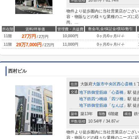
18.67坪 / 61.74㎡
坪数/面積
物件より徒歩圏内に当社営業店がござい
容・物販などの様々な業種のニーズに応
尚、...
敷金/礼金/保証金/償却/敷引
所在階
賃料/坪単価
管理費・共益費
27
万円
11階
10,000円
0ヶ月
/
0ヶ月
/
-
/
-
/
-
/
2
万円
29
万
7,000
円
11階
11,000円
0ヶ月
/
0ヶ月
/
-
/
-
/
-
/
2
万円
西村ビル
大阪府
大阪市中央区
西心斎橋
１丁
住所
交通
地下鉄御堂筋線
「
心斎橋
」駅 徒
地下鉄四つ橋線
「
四ツ橋
」駅 徒
地下鉄御堂筋線
「
なんば
」駅 徒
築13年
6階建
鉄
築年
階数
構造
10.54坪 / 34.87㎡
坪数/面積
物件より徒歩圏内に当社営業店がござい
容・物販などの様々な業種のニーズに応