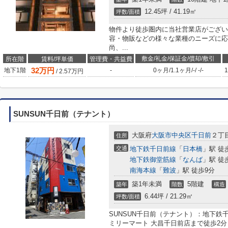
12.45坪 / 41.19㎡
坪数/面積
物件より徒歩圏内に当社営業店がござい
容・物販などの様々な業種のニーズに応
尚、...
敷金/礼金/保証金/償却/敷引
所在階
賃料/坪単価
管理費・共益費
32
万円
地下1階
-
0ヶ月
/
1.1ヶ月
/
-
/
-
/
-
1
/
2.57
万円
SUNSUN千日前（テナント）
大阪府
大阪市中央区
千日前
２丁
住所
交通
地下鉄千日前線
「
日本橋
」駅 徒
地下鉄御堂筋線
「
なんば
」駅 徒
南海本線
「
難波
」駅 徒歩9分
築1年未満
5階建
築年
階数
構造
6.44坪 / 21.29㎡
坪数/面積
SUNSUN千日前（テナント）：地下
ミリーマート 大昌千日前店まで徒歩2