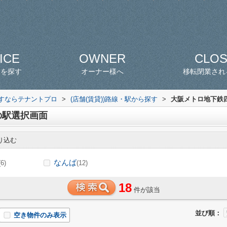
ICE
OWNER
CLO
スを探す
オーナー様へ
移転閉業され
探すならテナントプロ
>
(店舗(賃貸))路線・駅から探す
>
大阪メトロ地下鉄四
の駅選択画面
り込む
なんば
(6)
(12)
18
件が該当
並び順：
空き物件のみ表示