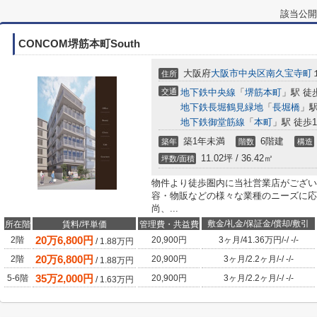
該当公開
CONCOM堺筋本町South
大阪府
大阪市中央区
南久宝寺町
住所
交通
地下鉄中央線
「
堺筋本町
」駅 徒
地下鉄長堀鶴見緑地
「
長堀橋
」駅
地下鉄御堂筋線
「
本町
」駅 徒歩1
築1年未満
6階建
築年
階数
構造
11.02坪 / 36.42㎡
坪数/面積
物件より徒歩圏内に当社営業店がござい
容・物販などの様々な業種のニーズに応
尚、...
敷金/礼金/保証金/償却/敷引
所在階
賃料/坪単価
管理費・共益費
20
万
6,800
円
2階
20,900円
3ヶ月
/
41.36万円
/
-
/
-
/
-
/
1.88
万円
20
万
6,800
円
2階
20,900円
3ヶ月
/
2.2ヶ月
/
-
/
-
/
-
/
1.88
万円
35
万
2,000
円
5-6階
20,900円
3ヶ月
/
2.2ヶ月
/
-
/
-
/
-
/
1.63
万円