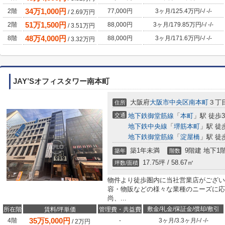
34
万
1,000
円
2階
77,000円
3ヶ月
/
125.4万円
/
-
/
-
/
-
/
2.69
万円
51
万
1,500
円
2階
88,000円
3ヶ月
/
179.85万円
/
-
/
-
/
-
/
3.51
万円
48
万
4,000
円
8階
88,000円
3ヶ月
/
171.6万円
/
-
/
-
/
-
/
3.32
万円
JAY’Sオフィスタワー南本町
大阪府
大阪市中央区
南本町
３丁目
住所
交通
地下鉄御堂筋線
「
本町
」駅 徒歩
地下鉄中央線
「
堺筋本町
」駅 徒
地下鉄御堂筋線
「
淀屋橋
」駅 徒
築1年未満
9階建 地下1
築年
階数
17.75坪 / 58.67㎡
坪数/面積
物件より徒歩圏内に当社営業店がござい
容・物販などの様々な業種のニーズに応
尚、...
敷金/礼金/保証金/償却/敷引
所在階
賃料/坪単価
管理費・共益費
35
万
5,000
円
4階
-
3ヶ月
/
3.3ヶ月
/
-
/
-
/
-
/
2
万円