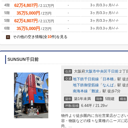
62
万
4,807
円
4階
-
3ヶ月
/
3.3ヶ月
/
-
/
-
/
-
/
2.11
万円
35
万
5,000
円
5階
-
3ヶ月
/
3.3ヶ月
/
-
/
-
/
-
/
2
万円
62
万
4,807
円
5階
-
3ヶ月
/
3.3ヶ月
/
-
/
-
/
-
/
2.11
万円
35
万
5,000
円
6階
-
3ヶ月
/
3.3ヶ月
/
-
/
-
/
-
/
2
万円
その他の空き情報(全
10
件)を見る
+
SUNSUN千日前
大阪府
大阪市中央区
千日前
２丁目
住所
交通
地下鉄千日前線
「
日本橋
」駅 徒
地下鉄御堂筋線
「
なんば
」駅 徒
南海本線
「
難波
」駅 徒歩7分
築1年未満
5階建
築年
階数
構造
6.44坪 / 21.29㎡
坪数/面積
物件より徒歩圏内に当社営業店がござい
容・物販などの様々な業種のニーズに応
尚、...