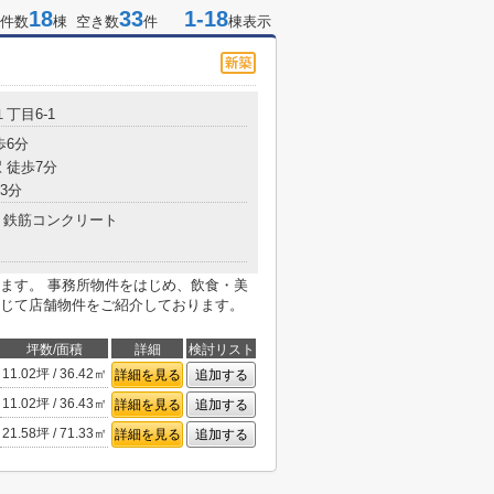
18
33
1-18
件数
棟 空き数
件
棟表示
１丁目6-1
歩6分
 徒歩7分
3分
鉄筋コンクリート
ます。 事務所物件をはじめ、飲食・美
じて店舗物件をご紹介しております。
坪数/面積
詳細
検討リスト
11.02坪 / 36.42㎡
詳細を見る
追加する
11.02坪 / 36.43㎡
詳細を見る
追加する
21.58坪 / 71.33㎡
詳細を見る
追加する