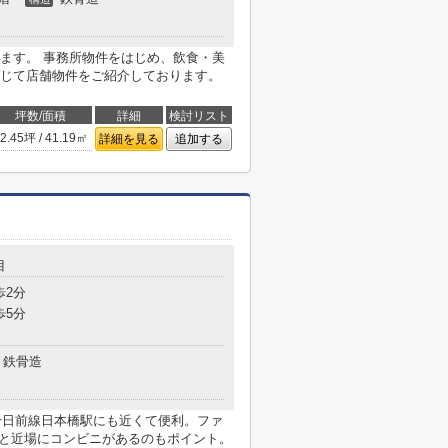
ます。 事務所物件をはじめ、飲食・美
じて店舗物件をご紹介しております。
坪数/面積
詳細
検討リスト
2.45坪 / 41.19㎡
詳細を見る
追加する
目
歩2分
歩5分
鉄骨造
鉄千日前線日本橋駅にも近くて便利。ファ
分と近場にコンビニがあるのもポイント。