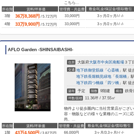
こちら...
敷金/礼金/保証金/償却/敷引
所在階
賃料/坪単価
管理費・共益費
36
万
8,368
円
3階
33,000円
3ヶ月
/
2ヶ月
/
-
/
-
/
-
/
5.72
万円
33
万
9,900
円
4階
33,000円
3ヶ月
/
2ヶ月
/
-
/
-
/
-
/
5.72
万円
AFLO Garden -SHINSAIBASHI-
大阪府
大阪市中央区
南船場
３丁
住所
交通
地下鉄御堂筋線
「
心斎橋
」駅 徒
地下鉄長堀鶴見緑地
「
長堀橋
」駅
地下鉄四つ橋線
「
四ツ橋
」駅 徒
予定
9階建
鉄骨
築年
階数
構造
11.36坪 / 37.55㎡
坪数/面積
物件より徒歩圏内に当社営業店がござい
容・物販などの様々な業種のニーズに応
尚、...
敷金/礼金/保証金/償却/敷引
所在階
賃料/坪単価
管理費・共益費
43
万
4,500
円
1階
66,000円
3ヶ月
/
3.3ヶ月
/
-
/
-
/
-
/
3.82
万円