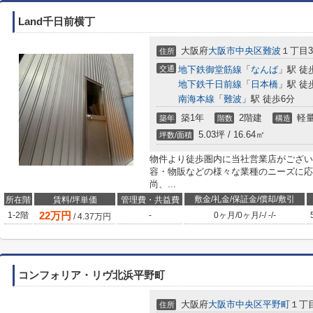
Land千日前横丁
大阪府
大阪市中央区
難波
１丁目3-
住所
交通
地下鉄御堂筋線
「
なんば
」駅 徒
地下鉄千日前線
「
日本橋
」駅 徒
南海本線
「
難波
」駅 徒歩6分
築1年
2階建
軽
築年
階数
構造
5.03坪 / 16.64㎡
坪数/面積
物件より徒歩圏内に当社営業店がござい
容・物販などの様々な業種のニーズに応
尚、...
敷金/礼金/保証金/償却/敷引
所在階
賃料/坪単価
管理費・共益費
22
万円
1-2階
-
0ヶ月
/
0ヶ月
/
-
/
-
/
-
/
4.37
万円
コンフォリア・リヴ北浜平野町
大阪府
大阪市中央区
平野町
１丁目
住所