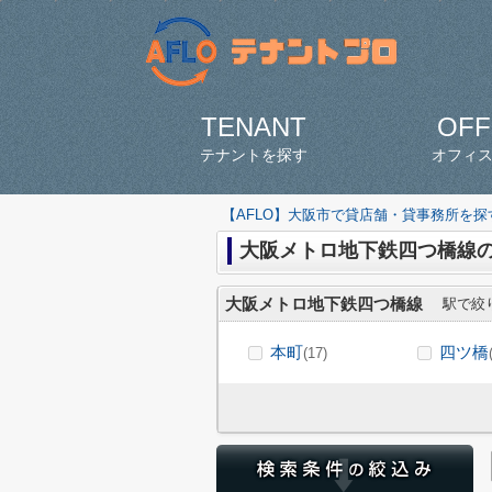
TENANT
OFF
テナントを探す
オフィ
【AFLO】大阪市で貸店舗・貸事務所を
大阪メトロ地下鉄四つ橋線
大阪メトロ地下鉄四つ橋線
駅で絞
本町
四ツ橋
(17)