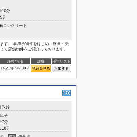
歩10分
5分
筋コンクリート
ます。 事務所物件をはじめ、飲食・美
じて店舗物件をご紹介しております。
坪数/面積
詳細
検討リスト
14.21坪 / 47.00㎡
詳細を見る
追加する
7-19
歩1分
歩7分
歩18分
階
鉄骨造
構造