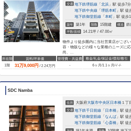
交通
地下鉄堺筋線
「
北浜
」駅 徒歩7分
地下鉄中央線
「
堺筋本町
」駅 徒
地下鉄御堂筋線
「
本町
」駅 徒歩1
築1年
15階建
鉄
築年
階数
構造
14.21坪 / 47.00㎡
坪数/面積
物件より徒歩圏内に当社営業店がござい
容・物販などの様々な業種のニーズに応
尚、...
敷金/礼金/保証金/償却/敷引
所在階
賃料/坪単価
管理費・共益費
31
万
9,000
円
1階
-
6ヶ月
/
1.1ヶ月
/
-
/
-
/
-
/
2.24
万円
SDC Namba
大阪府
大阪市中央区
日本橋
１丁目
住所
交通
地下鉄千日前線
「
日本橋
」駅 徒
地下鉄御堂筋線
「
なんば
」駅 徒
地下鉄御堂筋線
「
心斎橋
」駅 徒
築1年未満
10階建 地下1
築年
階数