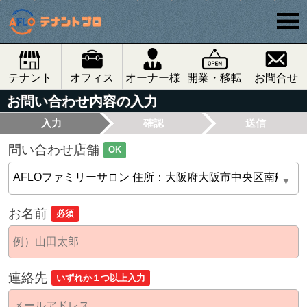
テナント
オフィス
オーナー様
開業・移転
お問合せ
お問い合わせ内容の入力
入力
確認
送信
問い合わせ店舗
OK
お名前
必須
連絡先
いずれか１つ以上入力