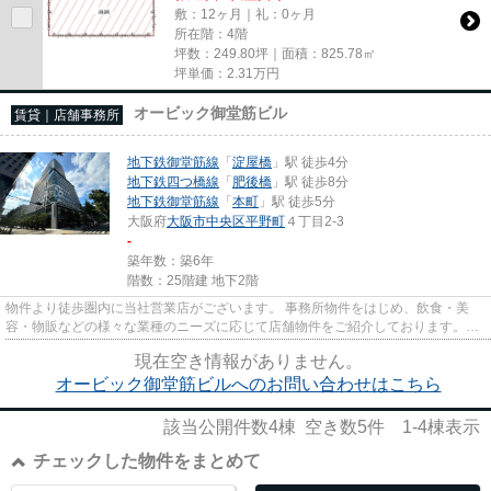
敷：12ヶ月｜礼：0ヶ月
所在階：4階
坪数：249.80坪｜面積：825.78㎡
坪単価：
2.31
万円
オービック御堂筋ビル
賃貸｜店舗事務所
地下鉄御堂筋線
「
淀屋橋
」駅 徒歩4分
地下鉄四つ橋線
「
肥後橋
」駅 徒歩8分
地下鉄御堂筋線
「
本町
」駅 徒歩5分
大阪府
大阪市中央区
平野町
４丁目2-3
-
築年数：築6年
階数：25階建 地下2階
物件より徒歩圏内に当社営業店がございます。 事務所物件をはじめ、飲食・美
容・物販などの様々な業種のニーズに応じて店舗物件をご紹介しております。
尚、弊社ではおとり広告は一切...
現在空き情報がありません。
オービック御堂筋ビルへのお問い合わせはこちら
該当公開件数
4
棟 空き数
5
件
1-4
棟表示
チェックした物件をまとめて