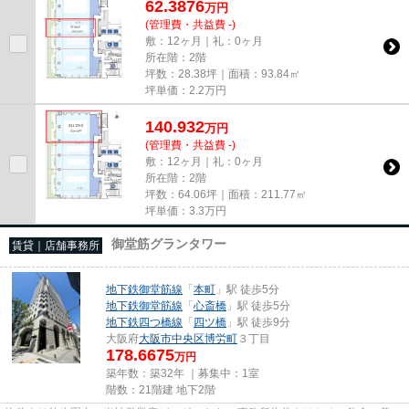
62.3876
万
円
(管理費・共益費 -)
敷：12ヶ月｜礼：0ヶ月
所在階：2階
坪数：28.38坪｜面積：93.84㎡
坪単価：
2.2
万円
140.932
万
円
(管理費・共益費 -)
敷：12ヶ月｜礼：0ヶ月
所在階：2階
坪数：64.06坪｜面積：211.77㎡
坪単価：
3.3
万円
御堂筋グランタワー
賃貸｜店舗事務所
地下鉄御堂筋線
「
本町
」駅 徒歩5分
地下鉄御堂筋線
「
心斎橋
」駅 徒歩5分
地下鉄四つ橋線
「
四ツ橋
」駅 徒歩9分
大阪府
大阪市中央区
博労町
３丁目
178.6675
万円
築年数：築32年 ｜募集中：
1室
階数：21階建 地下2階