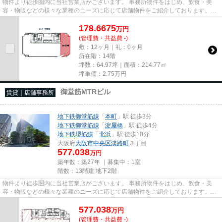
物件より徒歩圏内に当社営業店がございます。 事務所物件をはじめ、飲食・美
容・物販などの様々な業種のニーズに応じて店舗物件をご紹介しております。
尚、弊社ではおとり広告は一切...
178.6675
万
円
(管理費・共益費 -)
敷：12ヶ月｜礼：0ヶ月
所在階：14階
坪数：64.97坪｜面積：214.77㎡
坪単価：
2.75
万円
御堂筋MTRビル
賃貸｜店舗事務所
地下鉄御堂筋線
「
本町
」駅 徒歩3分
地下鉄御堂筋線
「
淀屋橋
」駅 徒歩4分
地下鉄堺筋線
「
北浜
」駅 徒歩10分
大阪府
大阪市中央区
淡路町
３丁目
577.038
万円
築年数：築27年 ｜募集中：
1室
階数：13階建 地下2階
物件より徒歩圏内に当社営業店がございます。 事務所物件をはじめ、飲食・美
容・物販などの様々な業種のニーズに応じて店舗物件をご紹介しております。
尚、弊社ではおとり広告は一切...
577.038
万
円
(管理費・共益費 -)