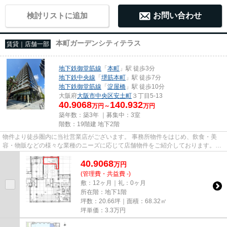
検討リストに追加
お問い合わせ
本町ガーデンシティテラス
賃貸｜店舗一部
地下鉄御堂筋線
「
本町
」駅 徒歩3分
地下鉄中央線
「
堺筋本町
」駅 徒歩7分
地下鉄御堂筋線
「
淀屋橋
」駅 徒歩10分
大阪府
大阪市中央区
安土町
３丁目5-13
40.9068
140.932
万円～
万円
築年数：築3年 ｜募集中：
3室
階数：19階建 地下2階
物件より徒歩圏内に当社営業店がございます。 事務所物件をはじめ、飲食・美
容・物販などの様々な業種のニーズに応じて店舗物件をご紹介しております。
尚、弊社ではおとり広告は一切...
40.9068
万
円
(管理費・共益費 -)
敷：12ヶ月｜礼：0ヶ月
所在階：地下1階
坪数：20.66坪｜面積：68.32㎡
坪単価：
3.3
万円