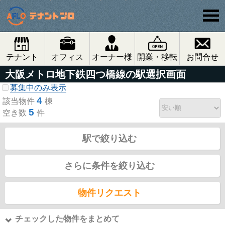
テナント
オフィス
オーナー様
開業・移転
お問合せ
大阪メトロ地下鉄四つ橋線の駅選択画面
募集中のみ表示
4
該当物件
棟
5
空き数
件
駅で絞り込む
さらに条件を絞り込む
物件リクエスト
チェックした物件をまとめて