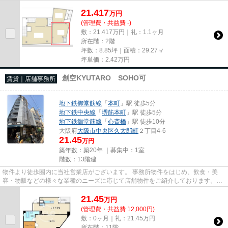
尚、弊社ではおとり広告は一切...
21.417
万
円
(管理費・共益費 -)
敷：21.417万円｜礼：1.1ヶ月
所在階：2階
坪数：8.85坪｜面積：29.27㎡
坪単価：
2.42
万円
創空KYUTARO SOHO可
賃貸｜店舗事務所
地下鉄御堂筋線
「
本町
」駅 徒歩5分
地下鉄中央線
「
堺筋本町
」駅 徒歩5分
地下鉄御堂筋線
「
心斎橋
」駅 徒歩10分
大阪府
大阪市中央区
久太郎町
２丁目4-6
21.45
万円
築年数：築20年 ｜募集中：
1室
階数：13階建
物件より徒歩圏内に当社営業店がございます。 事務所物件をはじめ、飲食・美
容・物販などの様々な業種のニーズに応じて店舗物件をご紹介しております。
尚、弊社ではおとり広告は一切...
21.45
万
円
(管理費・共益費 12,000円)
敷：0ヶ月｜礼：21.45万円
所在階：11階