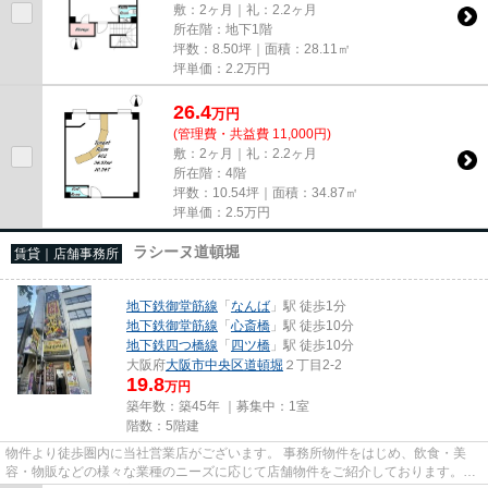
敷：2ヶ月｜礼：2.2ヶ月
所在階：地下1階
坪数：8.50坪｜面積：28.11㎡
坪単価：
2.2
万円
26.4
万
円
(管理費・共益費 11,000円)
敷：2ヶ月｜礼：2.2ヶ月
所在階：4階
坪数：10.54坪｜面積：34.87㎡
坪単価：
2.5
万円
ラシーヌ道頓堀
賃貸｜店舗事務所
地下鉄御堂筋線
「
なんば
」駅 徒歩1分
地下鉄御堂筋線
「
心斎橋
」駅 徒歩10分
地下鉄四つ橋線
「
四ツ橋
」駅 徒歩10分
大阪府
大阪市中央区
道頓堀
２丁目2-2
19.8
万円
築年数：築45年 ｜募集中：
1室
階数：5階建
物件より徒歩圏内に当社営業店がございます。 事務所物件をはじめ、飲食・美
容・物販などの様々な業種のニーズに応じて店舗物件をご紹介しております。