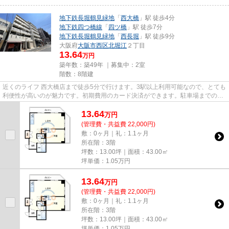
地下鉄長堀鶴見緑地
「
西大橋
」駅 徒歩4分
地下鉄四つ橋線
「
四ツ橋
」駅 徒歩7分
地下鉄長堀鶴見緑地
「
西長堀
」駅 徒歩9分
大阪府
大阪市西区
北堀江
２丁目
13.64
万円
築年数：築49年 ｜募集中：
2室
階数：8階建
近くのライフ 西大橋店まで徒歩5分で行けます。3駅以上利用可能なので、とても
利便性が高いのが魅力です。初期費用のカード決済ができます。駐車場までの距
離は300mです。周辺には、徒...
13.64
万
円
(管理費・共益費 22,000円)
敷：0ヶ月｜礼：1.1ヶ月
所在階：3階
坪数：13.00坪｜面積：43.00㎡
坪単価：
1.05
万円
13.64
万
円
(管理費・共益費 22,000円)
敷：0ヶ月｜礼：1.1ヶ月
所在階：3階
坪数：13.00坪｜面積：43.00㎡
坪単価：
1.05
万円