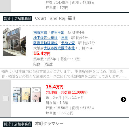
坪数：14.48坪｜面積：47.88㎡
坪単価：
1
万円
Court and Roji 福Ⅱ
賃貸｜店舗事務所
南海本線
「
岸里玉出
」駅 徒歩4分
地下鉄四つ橋線
「
岸里
」駅 徒歩6分
阪堺電軌阪堺線
「
天神ノ森
」駅 徒歩7分
大阪府
大阪市西成区
千本北
１丁目19-4
15.4
万円
築年数：築5年 ｜募集中：
1室
階数：3階建
物件より徒歩圏内に当社営業店がございます。 事務所物件をはじめ、飲食・美
容・物販などの様々な業種のニーズに応じて店舗物件をご紹介しております。
尚、弊社ではおとり広告は一切...
15.4
万
円
(管理費・共益費 11,000円)
敷：0ヶ月｜礼：1.1ヶ月
所在階：1-3階
坪数：15.58坪｜面積：51.52㎡
坪単価：
0.99
万円
本町グラマシー
賃貸｜店舗事務所