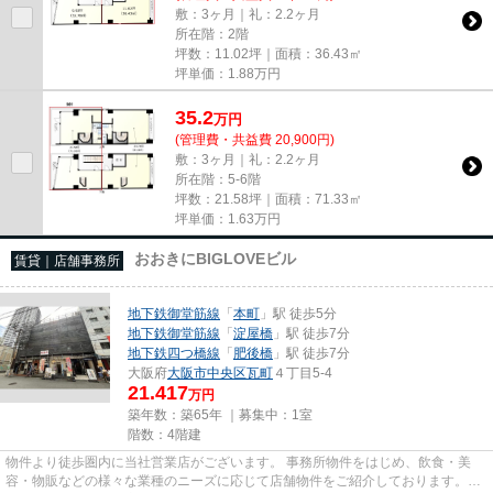
敷：3ヶ月｜礼：2.2ヶ月
所在階：2階
坪数：11.02坪｜面積：36.43㎡
坪単価：
1.88
万円
35.2
万
円
(管理費・共益費 20,900円)
敷：3ヶ月｜礼：2.2ヶ月
所在階：5-6階
坪数：21.58坪｜面積：71.33㎡
坪単価：
1.63
万円
おおきにBIGLOVEビル
賃貸｜店舗事務所
地下鉄御堂筋線
「
本町
」駅 徒歩5分
地下鉄御堂筋線
「
淀屋橋
」駅 徒歩7分
地下鉄四つ橋線
「
肥後橋
」駅 徒歩7分
大阪府
大阪市中央区
瓦町
４丁目5-4
21.417
万円
築年数：築65年 ｜募集中：
1室
階数：4階建
物件より徒歩圏内に当社営業店がございます。 事務所物件をはじめ、飲食・美
容・物販などの様々な業種のニーズに応じて店舗物件をご紹介しております。