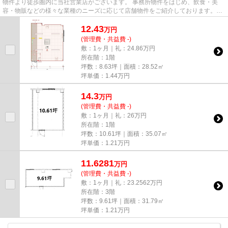
物件より徒歩圏内に当社営業店がございます。 事務所物件をはじめ、飲食・美
容・物販などの様々な業種のニーズに応じて店舗物件をご紹介しております。
尚、弊社ではおとり広告は一切...
12.43
万
円
(管理費・共益費 -)
敷：1ヶ月｜礼：24.86万円
所在階：1階
坪数：8.63坪｜面積：28.52㎡
坪単価：
1.44
万円
14.3
万
円
(管理費・共益費 -)
敷：1ヶ月｜礼：26万円
所在階：1階
坪数：10.61坪｜面積：35.07㎡
坪単価：
1.21
万円
11.6281
万
円
(管理費・共益費 -)
敷：1ヶ月｜礼：23.2562万円
所在階：3階
坪数：9.61坪｜面積：31.79㎡
坪単価：
1.21
万円