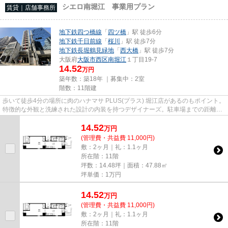
シエロ南堀江 事業用プラン
賃貸｜店舗事務所
地下鉄四つ橋線
「
四ツ橋
」駅 徒歩6分
地下鉄千日前線
「
桜川
」駅 徒歩7分
地下鉄長堀鶴見緑地
「
西大橋
」駅 徒歩7分
大阪府
大阪市西区
南堀江
１丁目19-7
14.52
万円
築年数：築18年 ｜募集中：
2室
階数：11階建
歩いて徒歩4分の場所に肉のハナマサ PLUS(プラス) 堀江店があるのもポイント。
特徴的な外観と洗練された設計の内装を持つデザイナーズ。駐車場までの距離は
150mです。11階建てで、街並...
14.52
万
円
(管理費・共益費 11,000円)
敷：2ヶ月｜礼：1.1ヶ月
所在階：11階
坪数：14.48坪｜面積：47.88㎡
坪単価：
1
万円
14.52
万
円
(管理費・共益費 11,000円)
敷：2ヶ月｜礼：1.1ヶ月
所在階：11階