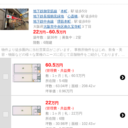
地下鉄御堂筋線
「
本町
」駅 徒歩5分
地下鉄長堀鶴見緑地
「
心斎橋
」駅 徒歩8分
地下鉄中央線
「
堺筋本町
」駅 徒歩8分
大阪府
大阪市中央区
南久宝寺町
３丁目
22
60.5
万円～
万円
築年数：築36年 ｜募集中：
2室
階数：6階建
物件より徒歩圏内に当社営業店がございます。 事務所物件をはじめ、飲食・美
容・物販などの様々な業種のニーズに応じて店舗物件をご紹介しております。
尚、弊社ではおとり広告は一切...
60.5
万
円
(管理費・共益費 -)
敷：1ヶ月｜礼：60.5万円
所在階：5-6階
坪数：63.04坪｜面積：208.42㎡
坪単価：
0.96
万円
22
万
円
(管理費・共益費 -)
敷：1ヶ月｜礼：22万円
所在階：6階
坪数：30.98坪｜面積：102.43㎡