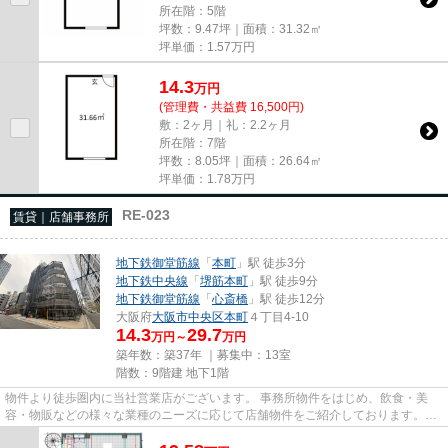
所在階：5階
坪数：9.47坪｜面積：31.32㎡
坪単価：
1.57
万円
14.3
万
円
(管理費・共益費 16,500円)
敷：2ヶ月｜礼：2.2ヶ月
所在階：7階
坪数：8.05坪｜面積：26.64㎡
坪単価：
1.78
万円
RE-023
賃貸｜店舗事務所
地下鉄御堂筋線
「
本町
」駅 徒歩3分
地下鉄中央線
「
堺筋本町
」駅 徒歩9分
地下鉄御堂筋線
「
心斎橋
」駅 徒歩12分
大阪府
大阪市中央区
本町
４丁目4-10
14.3
29.7
万円～
万円
築年数：築37年 ｜募集中：
13室
階数：9階建 地下1階
物件より徒歩圏内に当社営業店がございます。 事務所物件をはじめ、飲食・美
容・物販などの様々な業種のニーズに応じて店舗物件をご紹介しております。
尚、弊社ではおとり広告は一切...