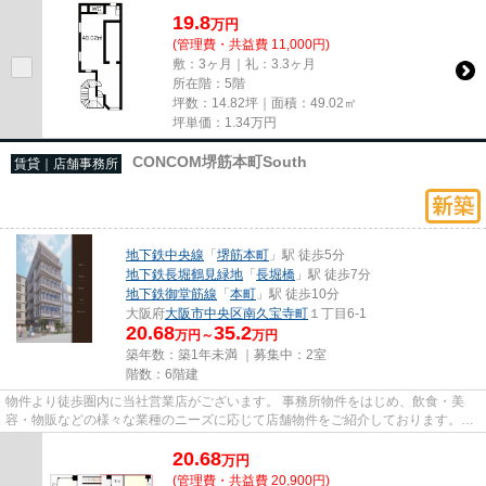
尚、弊社ではおとり広告は一切...
19.8
万
円
(管理費・共益費 11,000円)
敷：3ヶ月｜礼：3.3ヶ月
所在階：5階
坪数：14.82坪｜面積：49.02㎡
坪単価：
1.34
万円
CONCOM堺筋本町South
賃貸｜店舗事務所
地下鉄中央線
「
堺筋本町
」駅 徒歩5分
地下鉄長堀鶴見緑地
「
長堀橋
」駅 徒歩7分
地下鉄御堂筋線
「
本町
」駅 徒歩10分
大阪府
大阪市中央区
南久宝寺町
１丁目6-1
20.68
35.2
万円～
万円
築年数：築1年未満 ｜募集中：
2室
階数：6階建
物件より徒歩圏内に当社営業店がございます。 事務所物件をはじめ、飲食・美
容・物販などの様々な業種のニーズに応じて店舗物件をご紹介しております。
尚、弊社ではおとり広告は一切...
20.68
万
円
(管理費・共益費 20,900円)