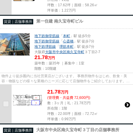
坪数：17.62坪｜面積：58.26㎡
坪単価：
1.22
万円
第一住建 南久宝寺町ビル
賃貸｜店舗事務所
地下鉄御堂筋線
「
本町
」駅 徒歩5分
地下鉄御堂筋線
「
心斎橋
」駅 徒歩7分
地下鉄堺筋線
「
堺筋本町
」駅 徒歩7分
大阪府
大阪市中央区
南久宝寺町
３丁目2-7
21.78
万円
築年数：築35年 ｜募集中：
1室
階数：10階建
物件より徒歩圏内に当社営業店がございます。 事務所物件をはじめ、飲食・美
容・物販などの様々な業種のニーズに応じて店舗物件をご紹介しております。
尚、弊社ではおとり広告は一切...
21.78
万
円
(管理費・共益費 72,600円)
敷：3ヶ月｜礼：21.78万円
所在階：1階
坪数：22.00坪｜面積：72.72㎡
坪単価：
0.99
万円
大阪市中央区南久宝寺町３丁目の店舗事務所
賃貸｜店舗事務所