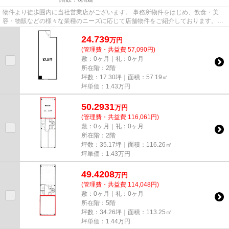
物件より徒歩圏内に当社営業店がございます。 事務所物件をはじめ、飲食・美
容・物販などの様々な業種のニーズに応じて店舗物件をご紹介しております。
尚、弊社ではおとり広告は一切...
24.739
万
円
(管理費・共益費 57,090円)
敷：0ヶ月｜礼：0ヶ月
所在階：2階
坪数：17.30坪｜面積：57.19㎡
坪単価：
1.43
万円
50.2931
万
円
(管理費・共益費 116,061円)
敷：0ヶ月｜礼：0ヶ月
所在階：2階
坪数：35.17坪｜面積：116.26㎡
坪単価：
1.43
万円
49.4208
万
円
(管理費・共益費 114,048円)
敷：0ヶ月｜礼：0ヶ月
所在階：5階
坪数：34.26坪｜面積：113.25㎡
坪単価：
1.44
万円