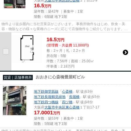
大阪府
大阪市中央区
西心斎橋
２丁目11-9
16.5
万円
築年数：築42年 ｜募集中：
1室
階数：6階建 地下1階
物件より徒歩圏内に当社営業店がございます。 事務所物件をはじめ、飲食・美
容・物販などの様々な業種のニーズに応じて店舗物件をご紹介しております。
尚、弊社ではおとり広告は一切...
16.5
万
円
(管理費・共益費 11,000円)
敷：2ヶ月｜礼：2.2ヶ月
所在階：5階
坪数：7.56坪｜面積：25.00㎡
坪単価：
2.18
万円
おおきに心斎橋畳屋町ビル
賃貸｜店舗事務所
地下鉄御堂筋線
「
心斎橋
」駅 徒歩3分
地下鉄長堀鶴見緑地
「
長堀橋
」駅 徒歩5分
地下鉄四つ橋線
「
四ツ橋
」駅 徒歩8分
大阪府
大阪市中央区
東心斎橋
１丁目17-17
17.0001
万円
築年数：築53年 ｜募集中：
1室
階数：5階建 地下1階
物件より徒歩圏内に当社営業店がございます。 事務所物件をはじめ、飲食・美