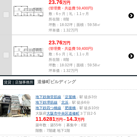
23.76
万
円
(管理費・共益費 59,400円)
敷：6ヶ月｜礼：1.1ヶ月
所在階：8階
坪数：18.02坪｜面積：59.58㎡
坪単価：
1.32
万円
23.76
万
円
(管理費・共益費 59,400円)
敷：6ヶ月｜礼：1.1ヶ月
所在階：8階
坪数：18.02坪｜面積：59.58㎡
坪単価：
1.32
万円
道修町ビルディング
賃貸｜店舗事務所
地下鉄御堂筋線
「
淀屋橋
」駅 徒歩3分
地下鉄堺筋線
「
北浜
」駅 徒歩6分
地下鉄四つ橋線
「
肥後橋
」駅 徒歩10分
大阪府
大阪市中央区
道修町
３丁目2-5
11.6281
14.3
万円～
万円
築年数：築55年 ｜募集中：
8室
階数：7階建 地下1階