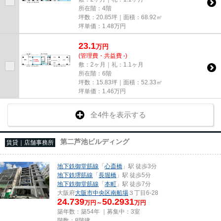
所在階：4階
坪数：20.85坪｜面積：68.92㎡
坪単価：
1.48
万円
23.1
万
円
(管理費・共益費 -)
敷：2ヶ月｜礼：1.1ヶ月
所在階：6階
坪数：15.83坪｜面積：52.33㎡
坪単価：
1.46
万円
全4件を表示する
第二芦池ビルディング
賃貸｜店舗事務所
地下鉄御堂筋線
「
心斎橋
」駅 徒歩3分
地下鉄堺筋線
「
長堀橋
」駅 徒歩5分
地下鉄御堂筋線
「
本町
」駅 徒歩7分
大阪府
大阪市中央区
南船場
３丁目6-28
24.739
50.2931
万円～
万円
築年数：築54年 ｜募集中：
3室
階数：8階建