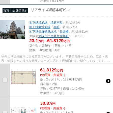
坪単価：
0.71
万円
リアライズ堺筋本町ビル
賃貸｜店舗事務所
地下鉄堺筋線
「
堺筋本町
」駅 徒歩1分
地下鉄御堂筋線
「
本町
」駅 徒歩7分
地下鉄長堀鶴見緑地
「
長堀橋
」駅 徒歩11分
大阪府
大阪市中央区
久太郎町
１丁目5-31
23.1
61.8129
万円～
万円
築年数：築49年 ｜募集中：
4室
階数：10階建 地下1階
物件より徒歩圏内に当社営業店がございます。 事務所物件をはじめ、飲食・美
容・物販などの様々な業種のニーズに応じて店舗物件をご紹介しております。
尚、弊社ではおとり広告は一切...
61.8129
万
円
(管理費・共益費 -)
敷：2ヶ月｜礼：123.6318万円
所在階：2階
坪数：42.47坪｜面積：140.40㎡
坪単価：
1.46
万円
30.8
万
円
(管理費・共益費 -)
敷：2ヶ月｜礼：1.1ヶ月