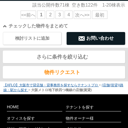
該当公開件数
71
棟 空き数
122
件
1-20
棟表示
1
2
3
4
<<前へ
次へ>>
最初
チェックした物件をまとめて
検討リストに追加
お問い合わせ
さらに条件を絞り込む
物件リクエスト
【AFLO】大阪市で貸店舗・貸事務所を探すならテナントプロ
>
(店舗(賃貸))路
線・駅から探す
>
大阪メトロ地下鉄四つ橋線の店舗(賃貸)
HOME
テナントを探す
オフィスを探す
物件オーナー様