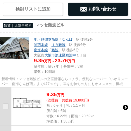
検討リストに追加
お問い合わせ
マッセ難波ビル
賃貸｜店舗事務所
地下鉄御堂筋線
「
なんば
」駅 徒歩2分
関西本線
「
ＪＲ難波
」駅 徒歩6分
南海本線
「
難波
」駅 徒歩6分
大阪府
大阪市浪速区
難波中
１丁目
9.35
23.76
万円～
万円
築年数：築37年 ｜募集中：
3室
階数：10階建
新着情報：マッセ難波ビルの空室情報ならコチラ。便利なスーパー「いかりスー
パー 南海なんば店」まで477mです。車をお持ちの方にもオススメの、機械式
駐車場を利用できる物件です。...
9.35
万
円
(管理費・共益費 19,800円)
敷：6ヶ月｜礼：1.1ヶ月
所在階：6階
坪数：6.22坪｜面積：20.59㎡
坪単価：
1.38
万円