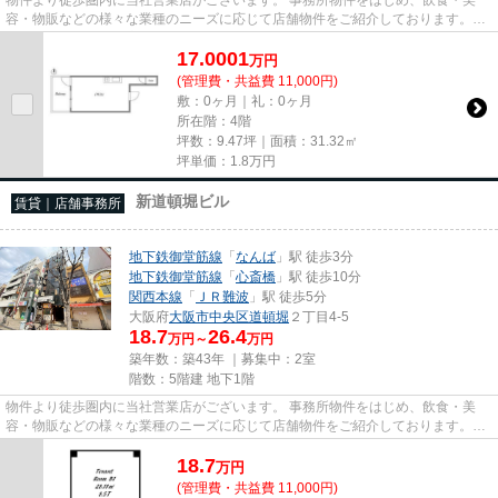
容・物販などの様々な業種のニーズに応じて店舗物件をご紹介しております。
尚、弊社ではおとり広告は一切...
17.0001
万
円
(管理費・共益費 11,000円)
敷：0ヶ月｜礼：0ヶ月
所在階：4階
坪数：9.47坪｜面積：31.32㎡
坪単価：
1.8
万円
新道頓堀ビル
賃貸｜店舗事務所
地下鉄御堂筋線
「
なんば
」駅 徒歩3分
地下鉄御堂筋線
「
心斎橋
」駅 徒歩10分
関西本線
「
ＪＲ難波
」駅 徒歩5分
大阪府
大阪市中央区
道頓堀
２丁目4-5
18.7
26.4
万円～
万円
築年数：築43年 ｜募集中：
2室
階数：5階建 地下1階
物件より徒歩圏内に当社営業店がございます。 事務所物件をはじめ、飲食・美
容・物販などの様々な業種のニーズに応じて店舗物件をご紹介しております。
尚、弊社ではおとり広告は一切...
18.7
万
円
(管理費・共益費 11,000円)