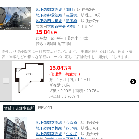
地下鉄御堂筋線
「
本町
」駅 徒歩3分
地下鉄御堂筋線
「
淀屋橋
」駅 徒歩10分
地下鉄四つ橋線
「
肥後橋
」駅 徒歩7分
大阪府
大阪市中央区
本町
４丁目7-4
15.84
万円
築年数：築34年 ｜募集中：
1室
階数：8階建 地下1階
物件より徒歩圏内に当社営業店がございます。 事務所物件をはじめ、飲食・美
容・物販などの様々な業種のニーズに応じて店舗物件をご紹介しております。
尚、弊社ではおとり広告は一切...
15.84
万
円
(管理費・共益費 -)
敷：1ヶ月｜礼：1.1ヶ月
所在階：6階
坪数：9.00坪｜面積：29.76㎡
坪単価：
1.76
万円
RE-011
賃貸｜店舗事務所
地下鉄御堂筋線
「
心斎橋
」駅 徒歩3分
地下鉄四つ橋線
「
四ツ橋
」駅 徒歩4分
地下鉄御堂筋線
「
なんば
」駅 徒歩5分