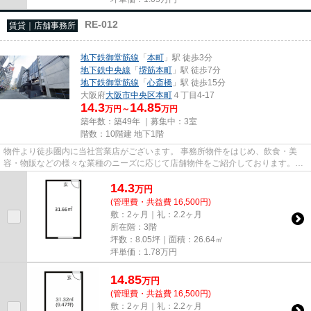
RE-012
賃貸｜店舗事務所
地下鉄御堂筋線
「
本町
」駅 徒歩3分
地下鉄中央線
「
堺筋本町
」駅 徒歩7分
地下鉄御堂筋線
「
心斎橋
」駅 徒歩15分
大阪府
大阪市中央区
本町
４丁目4-17
14.3
14.85
万円～
万円
築年数：築49年 ｜募集中：
3室
階数：10階建 地下1階
物件より徒歩圏内に当社営業店がございます。 事務所物件をはじめ、飲食・美
容・物販などの様々な業種のニーズに応じて店舗物件をご紹介しております。
尚、弊社ではおとり広告は一切...
14.3
万
円
(管理費・共益費 16,500円)
敷：2ヶ月｜礼：2.2ヶ月
所在階：3階
坪数：8.05坪｜面積：26.64㎡
坪単価：
1.78
万円
14.85
万
円
(管理費・共益費 16,500円)
敷：2ヶ月｜礼：2.2ヶ月