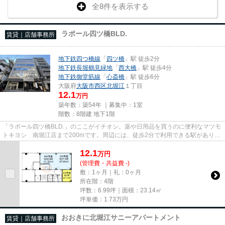
全8件を表示する
ラポール四ツ橋BLD.
賃貸｜店舗事務所
地下鉄四つ橋線
「
四ツ橋
」駅 徒歩2分
地下鉄長堀鶴見緑地
「
西大橋
」駅 徒歩4分
地下鉄御堂筋線
「
心斎橋
」駅 徒歩6分
大阪府
大阪市西区
北堀江
１丁目
12.1
万円
築年数：築54年 ｜募集中：
1室
階数：8階建 地下1階
「ラポール四ツ橋BLD.」のここがイチオシ。薬や日用品を買うのに便利なマツモ
トキヨシ 南堀江店まで200mです。周辺には、徒歩2分で利用できる駅がありま
す。駐車場までの距離は300mで...
12.1
万
円
(管理費・共益費 -)
敷：1ヶ月｜礼：0ヶ月
所在階：4階
坪数：6.99坪｜面積：23.14㎡
坪単価：
1.73
万円
おおきに北堀江サニーアパートメント
賃貸｜店舗事務所