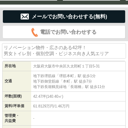
メールでお問い合わせする(無料)
電話でお問い合わせする
リノベーション物件・広さのある42坪！
男女トイレ別・個別空調・ビジネス向き人気エリア
所在地
大阪府
大阪市中央区
久太郎町
１丁目5-31
地下鉄堺筋線
「
堺筋本町
」駅 徒歩1分
交通
地下鉄御堂筋線
「
本町
」駅 徒歩7分
地下鉄長堀鶴見緑地
「
長堀橋
」駅 徒歩11分
坪数(面積)
42.47坪(140.40㎡)
賃料/坪単価
61.8129万円/1.46万円
管理費・
-
共益費