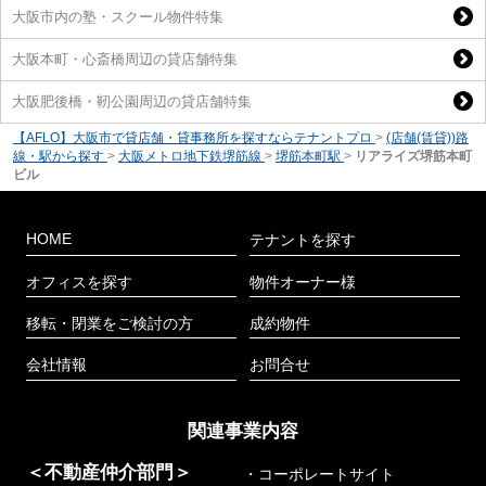
大阪市内の塾・スクール物件特集
大阪本町・心斎橋周辺の貸店舗特集
大阪肥後橋・靭公園周辺の貸店舗特集
【AFLO】大阪市で貸店舗・貸事務所を探すならテナントプロ
>
(店舗(賃貸))路
線・駅から探す
>
大阪メトロ地下鉄堺筋線
>
堺筋本町駅
>
リアライズ堺筋本町
ビル
HOME
テナントを探す
オフィスを探す
物件オーナー様
移転・閉業をご検討の方
成約物件
会社情報
お問合せ
関連事業内容
＜不動産仲介部門＞
・コーポレートサイト