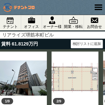
テナント
オフィス
オーナー様
開業・移転
お問合せ
リアライズ堺筋本町ビル
賃料
61.8129
万円
検討リストに追加
1/9
2/9