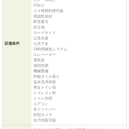
IT向け
２４時間利用可能
視認性良好
即営業可
好立地
ロードサイド
公営水道
設備条件
公共下水
24時間換気システム
エレベーター
電気有
個別空調
機械警備
外観タイル張り
温水洗浄便座
男女トイレ別
トイレ２ヶ所
トイレ共同
エアコン
光ファイバー
防犯カメラ
住戸内覧可能