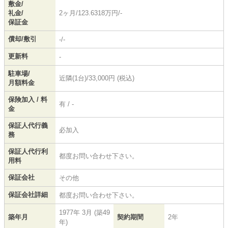
敷金/
礼金/
2ヶ月/123.6318万円/-
保証金
償却/敷引
-/-
更新料
-
駐車場/
近隣(1台)/33,000円 (税込)
月額料金
保険加入 / 料
有 / -
金
保証人代行義
必加入
務
保証人代行利
都度お問い合わせ下さい。
用料
保証会社
その他
保証会社詳細
都度お問い合わせ下さい。
1977年 3月 (築49
築年月
契約期間
2年
年)