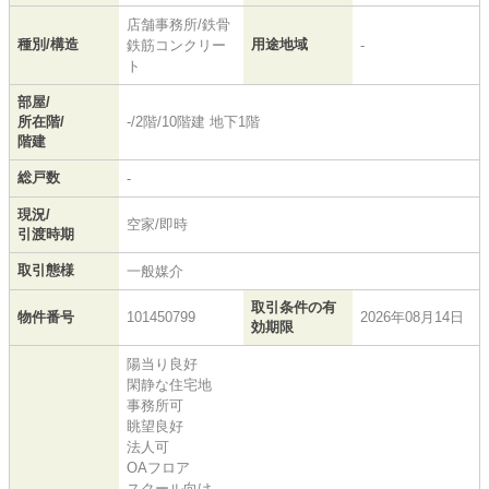
店舗事務所/鉄骨
種別/構造
用途地域
鉄筋コンクリー
-
ト
部屋/
所在階/
-/2階/10階建 地下1階
階建
総戸数
-
現況/
空家/即時
引渡時期
取引態様
一般媒介
取引条件の有
物件番号
101450799
2026年08月14日
効期限
陽当り良好
閑静な住宅地
事務所可
眺望良好
法人可
OAフロア
スクール向け