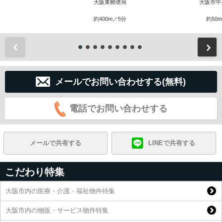
大阪東郵便局
大阪市中
約400m／5分
約50
前
メールでお問い合わせする(無料)
電話でお問い合わせする
メールで共有する
LINEで共有する
こだわり特集
大阪市内の医療・介護・福祉物件特集
大阪市内の物販・サービス物件特集